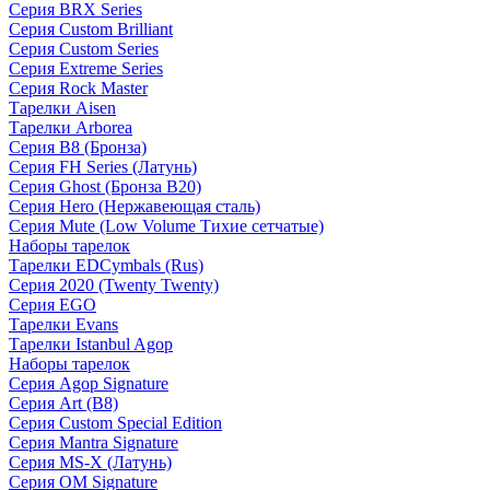
Серия BRX Series
Серия Custom Brilliant
Серия Custom Series
Серия Extreme Series
Серия Rock Master
Тарелки Aisen
Тарелки Arborea
Серия B8 (Бронза)
Серия FH Series (Латунь)
Серия Ghost (Бронза B20)
Серия Hero (Нержавеющая сталь)
Серия Mute (Low Volume Тихие сетчатые)
Наборы тарелок
Тарелки EDCymbals (Rus)
Серия 2020 (Twenty Twenty)
Серия EGO
Тарелки Evans
Тарелки Istanbul Agop
Наборы тарелок
Серия Agop Signature
Серия Art (B8)
Серия Custom Special Edition
Серия Mantra Signature
Серия MS-X (Латунь)
Серия OM Signature