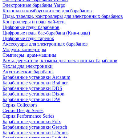
Электронные барабаны Yargo
Колонки и комбоусилители для барабанов
Пэды, тарелки, контроллеры для электронных барабанов
Контроллеры и пэды хай-хэта
Цифровые пэды барабанов
Цифровые пэды бас-барабана (Кик-пэды)
Цифровые пэды тарелок
Аксессуары для электронных барабанов
Модули, конвертеры
Сэмплеры, драм-машины
Рамы, держатели, клэмпы для электронных барабанов
Чехлы для электроники
Акустические барабаны
Барабанные установки Arcanum
Барабанные установки Brahner
Барабанные установки DDS
Барабанные установки Dixon
Барабанные установки DW
Серия Collector's
Серия Design Series
Серия Performance Series
Барабанные установки Foix
Барабанные установки Gretsch
Барабанные установки LDrums