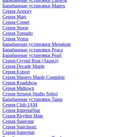
Барабанные установки Ludwig
Барабанные установки Mapex
Серия Armory
Серия Mars
Серия Comet
Серия Storm
Серия Tornado
Серия Venus
Барабанные установки Megatone
Барабанные установки Peace
Барабанные установки Pearl
Серия Crystal Beat (Акрил)
Серия Decade Maple
Серия Export
Серия Masters Maple Complete
Серия Roadshow
Серия Midtown
Серия Session Studio Select
Барабанные установки Tama
Серия Club-JAM
Серия ImperialStar
Серия Rhythm Mate
Серия Stagestar
Серия Starclassic
Серия Superstar