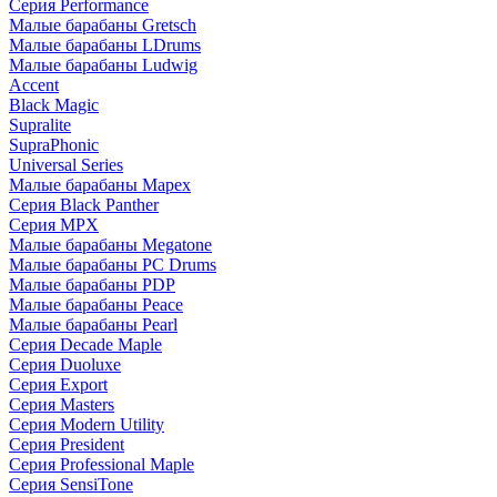
Серия Performance
Малые барабаны Gretsch
Малые барабаны LDrums
Малые барабаны Ludwig
Accent
Black Magic
Supralite
SupraPhonic
Universal Series
Малые барабаны Mapex
Серия Black Panther
Серия MPX
Малые барабаны Megatone
Малые барабаны PC Drums
Малые барабаны PDP
Малые барабаны Peace
Малые барабаны Pearl
Серия Decade Maple
Серия Duoluxe
Серия Export
Серия Masters
Серия Modern Utility
Серия President
Серия Professional Maple
Серия SensiTone