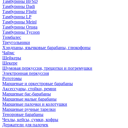
Тамбурины BFSD
Тамбурины Dadi
Тамбурины Flight
Тамбурины LP
Тамбурины Meinl
Тамбурины Oruga
Тамбурины Tycoon
Тимбалес
Треугольники
Хэндпаны, язычковые барабаны, глюкофоны
Чаймс
Шейкеры
Шекере
Шумовая перкуссия, трещотки и погремушки
Электронная перкуссия
Рототомы
Маршевые и оркестровые барабаны
Аксессуары, стойки, ремни
Маршевые бас-барабаны
Маршевые малые барабаны
Маршевые палочки и колотушки
Маршевые ручные тарелки
Теноровые барабаны
Чехлы, кейсы, сумки, кофры
Держатели для палочек