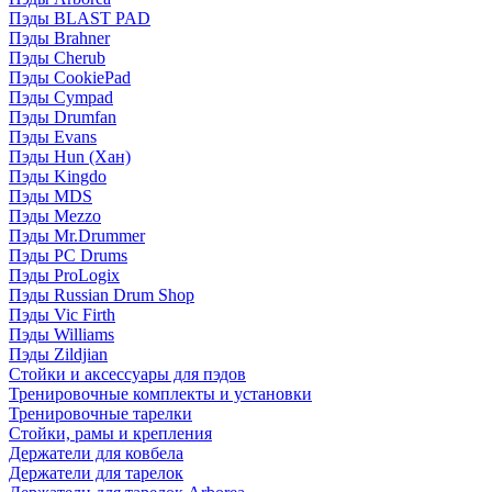
Пэды BLAST PAD
Пэды Brahner
Пэды Cherub
Пэды CookiePad
Пэды Cympad
Пэды Drumfan
Пэды Evans
Пэды Hun (Хан)
Пэды Kingdo
Пэды MDS
Пэды Mezzo
Пэды Mr.Drummer
Пэды PC Drums
Пэды ProLogix
Пэды Russian Drum Shop
Пэды Vic Firth
Пэды Williams
Пэды Zildjian
Стойки и аксессуары для пэдов
Тренировочные комплекты и установки
Тренировочные тарелки
Стойки, рамы и крепления
Держатели для ковбела
Держатели для тарелок