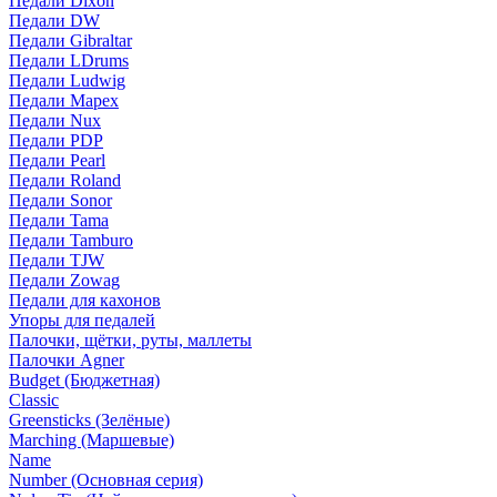
Педали Dixon
Педали DW
Педали Gibraltar
Педали LDrums
Педали Ludwig
Педали Mapex
Педали Nux
Педали PDP
Педали Pearl
Педали Roland
Педали Sonor
Педали Tama
Педали Tamburo
Педали TJW
Педали Zowag
Педали для кахонов
Упоры для педалей
Палочки, щётки, руты, маллеты
Палочки Agner
Budget (Бюджетная)
Classic
Greensticks (Зелёные)
Marching (Маршевые)
Name
Number (Основная серия)