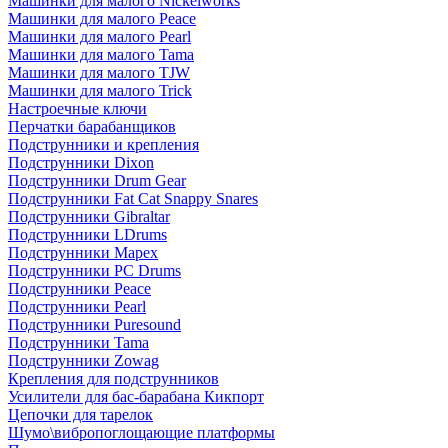
Машинки для малого Nickelworks
Машинки для малого Peace
Машинки для малого Pearl
Машинки для малого Tama
Машинки для малого TJW
Машинки для малого Trick
Настроечные ключи
Перчатки барабанщиков
Подструнники и крепления
Подструнники Dixon
Подструнники Drum Gear
Подструнники Fat Cat Snappy Snares
Подструнники Gibraltar
Подструнники LDrums
Подструнники Mapex
Подструнники PC Drums
Подструнники Peace
Подструнники Pearl
Подструнники Puresound
Подструнники Tama
Подструнники Zowag
Крепления для подструнников
Усилители для бас-барабана Кикпорт
Цепочки для тарелок
Шумо\вибропоглощающие платформы