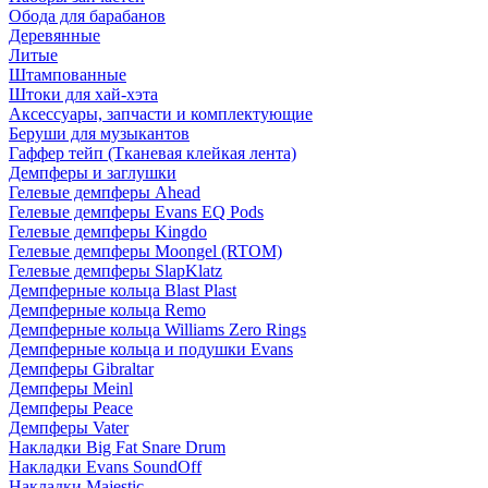
Обода для барабанов
Деревянные
Литые
Штампованные
Штоки для хай-хэта
Аксессуары, запчасти и комплектующие
Беруши для музыкантов
Гаффер тейп (Тканевая клейкая лента)
Демпферы и заглушки
Гелевые демпферы Ahead
Гелевые демпферы Evans EQ Pods
Гелевые демпферы Kingdo
Гелевые демпферы Moongel (RTOM)
Гелевые демпферы SlapKlatz
Демпферные кольца Blast Plast
Демпферные кольца Remo
Демпферные кольца Williams Zero Rings
Демпферные кольца и подушки Evans
Демпферы Gibraltar
Демпферы Meinl
Демпферы Peace
Демпферы Vater
Накладки Big Fat Snare Drum
Накладки Evans SoundOff
Накладки Majestic