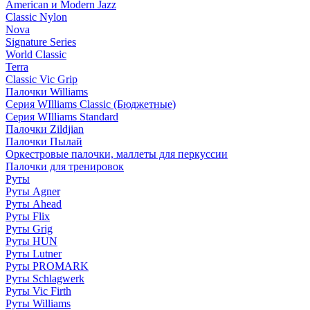
American и Modern Jazz
Classic Nylon
Nova
Signature Series
World Classic
Terra
Classic Vic Grip
Палочки Williams
Серия WIlliams Classic (Бюджетные)
Серия WIlliams Standard
Палочки Zildjian
Палочки Пылай
Оркестровые палочки, маллеты для перкуссии
Палочки для тренировок
Руты
Руты Agner
Руты Ahead
Руты Flix
Руты Grig
Руты HUN
Руты Lutner
Руты PROMARK
Руты Schlagwerk
Руты Vic Firth
Руты Williams