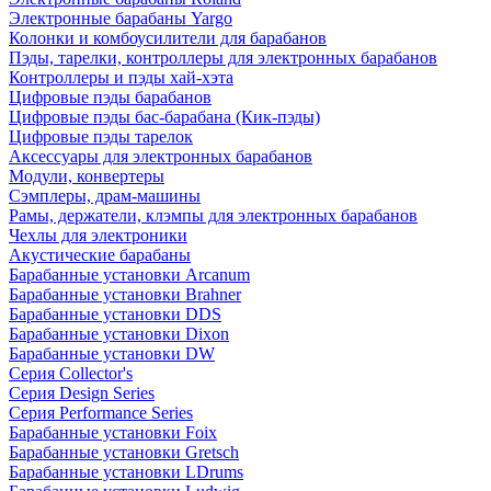
Электронные барабаны Yargo
Колонки и комбоусилители для барабанов
Пэды, тарелки, контроллеры для электронных барабанов
Контроллеры и пэды хай-хэта
Цифровые пэды барабанов
Цифровые пэды бас-барабана (Кик-пэды)
Цифровые пэды тарелок
Аксессуары для электронных барабанов
Модули, конвертеры
Сэмплеры, драм-машины
Рамы, держатели, клэмпы для электронных барабанов
Чехлы для электроники
Акустические барабаны
Барабанные установки Arcanum
Барабанные установки Brahner
Барабанные установки DDS
Барабанные установки Dixon
Барабанные установки DW
Серия Collector's
Серия Design Series
Серия Performance Series
Барабанные установки Foix
Барабанные установки Gretsch
Барабанные установки LDrums