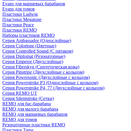
Evans для маршевых барабанов
Evans для томов
Пластики Ludwig
Пластики Megatone
Пластики Peace
Пластики REMO
Наборы пластиков REMO
Серия Ambassador (Однослойные)
Серия Colortone (Цветные)
Серия Controlled Sound (С пятаком)
Серия Diplomat (Резонаторные)
Серия Emperor (Двухслойные)
Серия Fiberskyn (Синтетическая кожа)
Серия Pinstripe (Двухслойные с кольцом)
Серия Powersonic (Двухслойные с кольцом)
Серия Powerstroke P3 (Однослойные с кольцом)
Серия Powerstroke P4, 77 (Двухслойные с кольцом)
Серия REMO UT
Серия Silentstroke (Сетки)
REMO для бас-барабана
REMO для малого барабана
REMO для маршевых барабанов
REMO для томов
Резонаторные пластики REMO
Пластики Tama