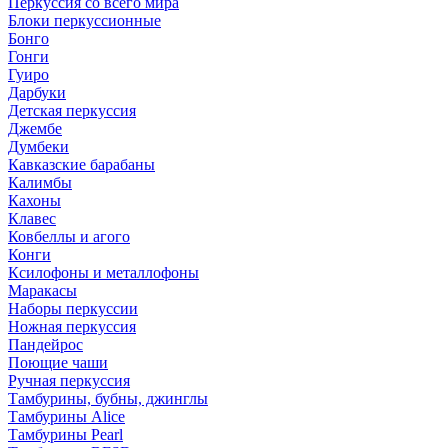
Перкуссия со всего мира
Блоки перкуссионные
Бонго
Гонги
Гуиро
Дарбуки
Детская перкуссия
Джембе
Думбеки
Кавказские барабаны
Калимбы
Кахоны
Клавес
Ковбеллы и агого
Конги
Ксилофоны и металлофоны
Маракасы
Наборы перкуссии
Ножная перкуссия
Пандейрос
Поющие чаши
Ручная перкуссия
Тамбурины, бубны, джинглы
Тамбурины Alice
Тамбурины Pearl