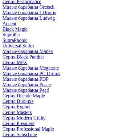
Серия Performance
Малые барабаны Gretsch
Малые барабаны LDrums
Малые барабаны Ludwig
Accent
Black Magic
Supralite
SupraPhonic
Universal Series
Малые барабаны Mapex
Серия Black Panther
Серия MPX
Малые барабаны Megatone
Малые барабаны PC Drums
Малые барабаны PDP
Малые барабаны Peace
Малые барабаны Pearl
Серия Decade Maple
Серия Duoluxe
Серия Export
Серия Masters
Серия Modern Utility
Серия President
Серия Professional Maple
Серия SensiTone