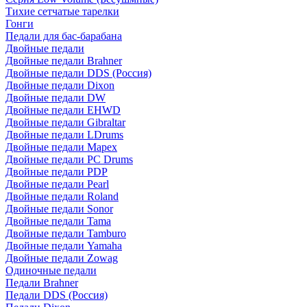
Тихие сетчатые тарелки
Гонги
Педали для бас-барабана
Двойные педали
Двойные педали Brahner
Двойные педали DDS (Россия)
Двойные педали Dixon
Двойные педали DW
Двойные педали EHWD
Двойные педали Gibraltar
Двойные педали LDrums
Двойные педали Mapex
Двойные педали PC Drums
Двойные педали PDP
Двойные педали Pearl
Двойные педали Roland
Двойные педали Sonor
Двойные педали Tama
Двойные педали Tamburo
Двойные педали Yamaha
Двойные педали Zowag
Одиночные педали
Педали Brahner
Педали DDS (Россия)