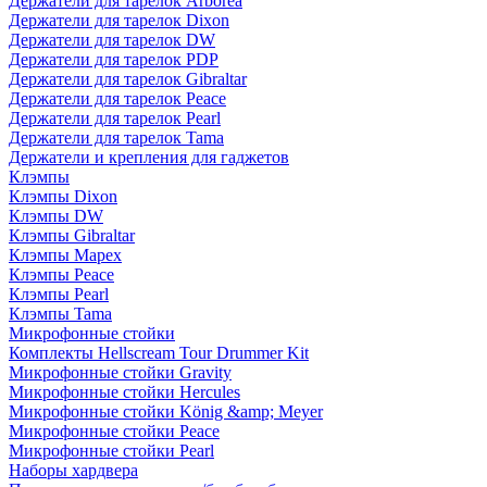
Держатели для тарелок Arborea
Держатели для тарелок Dixon
Держатели для тарелок DW
Держатели для тарелок PDP
Держатели для тарелок Gibraltar
Держатели для тарелок Peace
Держатели для тарелок Pearl
Держатели для тарелок Tama
Держатели и крепления для гаджетов
Клэмпы
Клэмпы Dixon
Клэмпы DW
Клэмпы Gibraltar
Клэмпы Mapex
Клэмпы Peace
Клэмпы Pearl
Клэмпы Tama
Микрофонные стойки
Комплекты Hellscream Tour Drummer Kit
Микрофонные стойки Gravity
Микрофонные стойки Hercules
Микрофонные стойки König &amp; Meyer
Микрофонные стойки Peace
Микрофонные стойки Pearl
Наборы хардвера