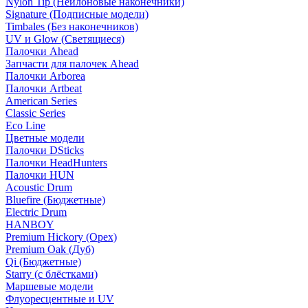
Nylon Tip (Нейлоновые наконечники)
Signature (Подписные модели)
Timbales (Без наконечников)
UV и Glow (Светящиеся)
Палочки Ahead
Запчасти для палочек Ahead
Палочки Arborea
Палочки Artbeat
American Series
Classic Series
Eco Line
Цветные модели
Палочки DSticks
Палочки HeadHunters
Палочки HUN
Acoustic Drum
Bluefire (Бюджетные)
Electric Drum
HANBOY
Premium Hickory (Орех)
Premium Oak (Дуб)
Qi (Бюджетные)
Starry (с блёстками)
Маршевые модели
Флуоресцентные и UV