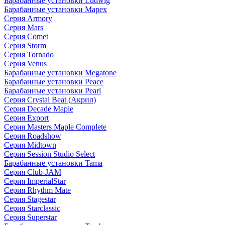
Барабанные установки Ludwig
Барабанные установки Mapex
Серия Armory
Серия Mars
Серия Comet
Серия Storm
Серия Tornado
Серия Venus
Барабанные установки Megatone
Барабанные установки Peace
Барабанные установки Pearl
Серия Crystal Beat (Акрил)
Серия Decade Maple
Серия Export
Серия Masters Maple Complete
Серия Roadshow
Серия Midtown
Серия Session Studio Select
Барабанные установки Tama
Серия Club-JAM
Серия ImperialStar
Серия Rhythm Mate
Серия Stagestar
Серия Starclassic
Серия Superstar