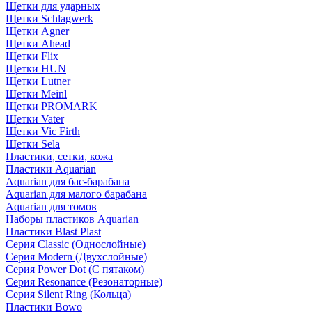
Щетки для ударных
Щетки Schlagwerk
Щетки Agner
Щетки Ahead
Щетки Flix
Щетки HUN
Щетки Lutner
Щетки Meinl
Щетки PROMARK
Щетки Vater
Щетки Vic Firth
Щетки Sela
Пластики, сетки, кожа
Пластики Aquarian
Aquarian для бас-барабана
Aquarian для малого барабана
Aquarian для томов
Наборы пластиков Aquarian
Пластики Blast Plast
Серия Classic (Однослойные)
Серия Modern (Двухслойные)
Серия Power Dot (С пятаком)
Серия Resonance (Резонаторные)
Серия Silent Ring (Кольца)
Пластики Bowo