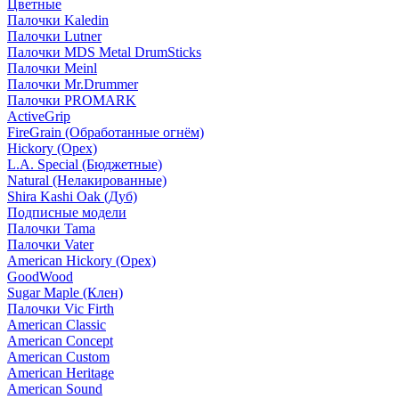
Цветные
Палочки Kaledin
Палочки Lutner
Палочки MDS Metal DrumSticks
Палочки Meinl
Палочки Mr.Drummer
Палочки PROMARK
ActiveGrip
FireGrain (Обработанные огнём)
Hickory (Орех)
L.A. Special (Бюджетные)
Natural (Нелакированные)
Shira Kashi Oak (Дуб)
Подписные модели
Палочки Tama
Палочки Vater
American Hickory (Орех)
GoodWood
Sugar Maple (Клен)
Палочки Vic Firth
American Classic
American Concept
American Custom
American Heritage
American Sound