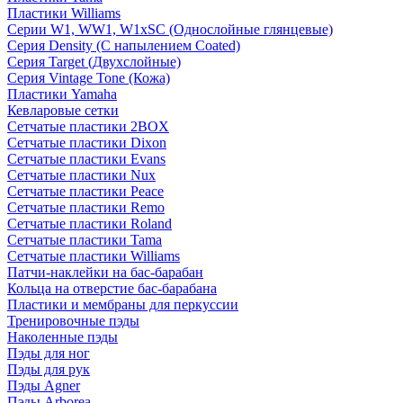
Пластики Williams
Серии W1, WW1, W1xSC (Однослойные глянцевые)
Серия Density (C напылением Coated)
Серия Target (Двухслойные)
Серия Vintage Tone (Кожа)
Пластики Yamaha
Кевларовые сетки
Сетчатые пластики 2BOX
Сетчатые пластики Dixon
Сетчатые пластики Evans
Сетчатые пластики Nux
Сетчатые пластики Peace
Сетчатые пластики Remo
Сетчатые пластики Roland
Сетчатые пластики Tama
Сетчатые пластики Williams
Патчи-наклейки на бас-барабан
Кольца на отверстие бас-барабана
Пластики и мембраны для перкуссии
Тренировочные пэды
Наколенные пэды
Пэды для ног
Пэды для рук
Пэды Agner
Пэды Arborea