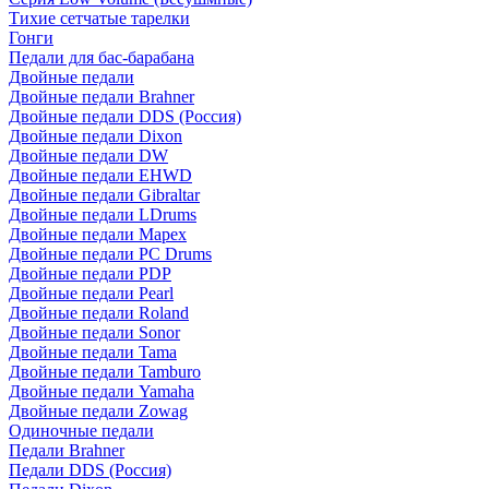
Тихие сетчатые тарелки
Гонги
Педали для бас-барабана
Двойные педали
Двойные педали Brahner
Двойные педали DDS (Россия)
Двойные педали Dixon
Двойные педали DW
Двойные педали EHWD
Двойные педали Gibraltar
Двойные педали LDrums
Двойные педали Mapex
Двойные педали PC Drums
Двойные педали PDP
Двойные педали Pearl
Двойные педали Roland
Двойные педали Sonor
Двойные педали Tama
Двойные педали Tamburo
Двойные педали Yamaha
Двойные педали Zowag
Одиночные педали
Педали Brahner
Педали DDS (Россия)