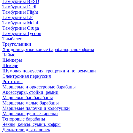
Тамбурины BFSD
Тамбурины Dadi
Тамбурины Flight
Тамбурины LP
Тамбурины Meinl
Тамбурины Oruga
Тамбурины Tycoon
Тимбалес
Треугольники
Хэндпаны, язычковые барабаны, глюкофоны
Чаймс
Шейкеры
Шекере
Шумовая перкуссия, трещотки и погремушки
Электронная перкуссия
Рототомы
Маршевые и оркестровые барабаны
Аксессуары, стойки, ремни
Маршевые бас-барабаны
Маршевые малые барабаны
Маршевые палочки и колотушки
Маршевые ручные тарелки
Теноровые барабаны
Чехлы, кейсы, сумки, кофры
Держатели для палочек