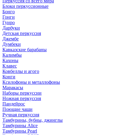
Перкуссия со всего мира
Блоки перкуссионные
Бонго
Гонги
Гуиро
Дарбуки
Детская перкуссия
Джембе
Думбеки
Кавказские барабаны
Калимбы
Кахоны
Клавес
Ковбеллы и агого
Конги
Ксилофоны и металлофоны
Маракасы
Наборы перкуссии
Ножная перкуссия
Пандейрос
Поющие чаши
Ручная перкуссия
Тамбурины, бубны, джинглы
Тамбурины Alice
Тамбурины Pearl