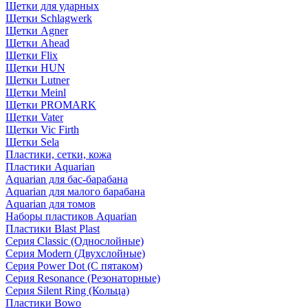
Щетки для ударных
Щетки Schlagwerk
Щетки Agner
Щетки Ahead
Щетки Flix
Щетки HUN
Щетки Lutner
Щетки Meinl
Щетки PROMARK
Щетки Vater
Щетки Vic Firth
Щетки Sela
Пластики, сетки, кожа
Пластики Aquarian
Aquarian для бас-барабана
Aquarian для малого барабана
Aquarian для томов
Наборы пластиков Aquarian
Пластики Blast Plast
Серия Classic (Однослойные)
Серия Modern (Двухслойные)
Серия Power Dot (С пятаком)
Серия Resonance (Резонаторные)
Серия Silent Ring (Кольца)
Пластики Bowo