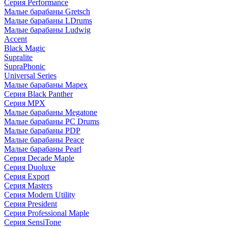
Серия Performance
Малые барабаны Gretsch
Малые барабаны LDrums
Малые барабаны Ludwig
Accent
Black Magic
Supralite
SupraPhonic
Universal Series
Малые барабаны Mapex
Серия Black Panther
Серия MPX
Малые барабаны Megatone
Малые барабаны PC Drums
Малые барабаны PDP
Малые барабаны Peace
Малые барабаны Pearl
Серия Decade Maple
Серия Duoluxe
Серия Export
Серия Masters
Серия Modern Utility
Серия President
Серия Professional Maple
Серия SensiTone