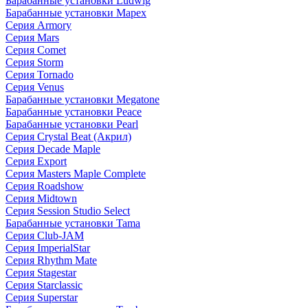
Барабанные установки Ludwig
Барабанные установки Mapex
Серия Armory
Серия Mars
Серия Comet
Серия Storm
Серия Tornado
Серия Venus
Барабанные установки Megatone
Барабанные установки Peace
Барабанные установки Pearl
Серия Crystal Beat (Акрил)
Серия Decade Maple
Серия Export
Серия Masters Maple Complete
Серия Roadshow
Серия Midtown
Серия Session Studio Select
Барабанные установки Tama
Серия Club-JAM
Серия ImperialStar
Серия Rhythm Mate
Серия Stagestar
Серия Starclassic
Серия Superstar