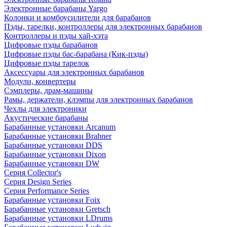
Электронные барабаны Yargo
Колонки и комбоусилители для барабанов
Пэды, тарелки, контроллеры для электронных барабанов
Контроллеры и пэды хай-хэта
Цифровые пэды барабанов
Цифровые пэды бас-барабана (Кик-пэды)
Цифровые пэды тарелок
Аксессуары для электронных барабанов
Модули, конвертеры
Сэмплеры, драм-машины
Рамы, держатели, клэмпы для электронных барабанов
Чехлы для электроники
Акустические барабаны
Барабанные установки Arcanum
Барабанные установки Brahner
Барабанные установки DDS
Барабанные установки Dixon
Барабанные установки DW
Серия Collector's
Серия Design Series
Серия Performance Series
Барабанные установки Foix
Барабанные установки Gretsch
Барабанные установки LDrums