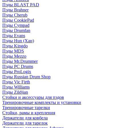
Пэды BLAST PAD
Пэды Brahner
Пэды Cherub
Пэды CookiePad
Пэды Cympad
Пэды Drumfan
Пэды Evans
Пэды Hun (Хан)
Пэды Kingdo
Пэды MDS
Пэды Mezzo
Пэды Mr.Drummer
Пэды PC Drums
Пэды ProLogix
Пэды Russian Drum Shop
Пэды Vic Firth
Пэды Williams
Пэды Zildjian
Стойки и аксессуары для пэдов
Тренировочные комплекты и установки
Тренировочные тарелки
Стойки, рамы и крепления
Держатели для ковбела
Держатели для тарелок