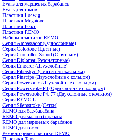
Evans для маршевых барабанов
Evans для томов
Пластики Ludwig
Пластики Megatone
Пластики Peace
Пластики REMO
Наборы пластиков REMO
Серия Ambassador (Однослойные)
Серия Colortone (Цветные)
Серия Controlled Sound (С пятаком)
Серия Diplomat (Резонаторные)
Серия Emperor (Двухслойные)
Серия Fiberskyn (Синтетическая кожа)
Серия Pinstripe (Двухслойные с кольцом)
Серия Powersonic (Двухслойные с кольцом)
Серия Powerstroke P3 (Однослойные с кольцом)
Серия Powerstroke P4, 77 (Двухслойные с кольцом)
Серия REMO UT
Серия Silentstroke (Сетки)
REMO для бас-барабана
REMO для малого барабана
REMO для маршевых барабанов
REMO для томов
Резонаторные пластики REMO
Пластики Tama