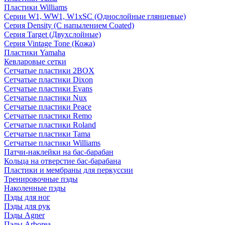
Пластики Williams
Серии W1, WW1, W1xSC (Однослойные глянцевые)
Серия Density (C напылением Coated)
Серия Target (Двухслойные)
Серия Vintage Tone (Кожа)
Пластики Yamaha
Кевларовые сетки
Сетчатые пластики 2BOX
Сетчатые пластики Dixon
Сетчатые пластики Evans
Сетчатые пластики Nux
Сетчатые пластики Peace
Сетчатые пластики Remo
Сетчатые пластики Roland
Сетчатые пластики Tama
Сетчатые пластики Williams
Патчи-наклейки на бас-барабан
Кольца на отверстие бас-барабана
Пластики и мембраны для перкуссии
Тренировочные пэды
Наколенные пэды
Пэды для ног
Пэды для рук
Пэды Agner
Пэды Arborea