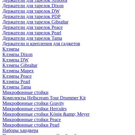
Держатели для тарелок Arborea
Держатели для тарелок Dixon
Держатели для тарелок DW
Держатели для тарелок PDP
Держатели для тарелок Gibraltar
Держатели для тарелок Peace
Держатели для тарелок Pearl
Держатели для тарелок Tama
Держатели и крепления для гаджетов
Клэмпы
Клэмпы Dixon
Клэмпы DW
Клэмпы Gibraltar
Клэмпы Mapex
Клэмпы Peace
Клэмпы Pearl
Клэмпы Tama
Микрофонные стойки
Комплекты Hellscream Tour Drummer Kit
Микрофонные стойки Gravity
Микрофонные стойки Hercules
Микрофонные стойки König &amp; Meyer
Микрофонные стойки Peace
Микрофонные стойки Pearl
Наборы хардвера