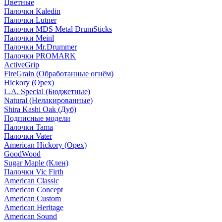
Цветные
Палочки Kaledin
Палочки Lutner
Палочки MDS Metal DrumSticks
Палочки Meinl
Палочки Mr.Drummer
Палочки PROMARK
ActiveGrip
FireGrain (Обработанные огнём)
Hickory (Орех)
L.A. Special (Бюджетные)
Natural (Нелакированные)
Shira Kashi Oak (Дуб)
Подписные модели
Палочки Tama
Палочки Vater
American Hickory (Орех)
GoodWood
Sugar Maple (Клен)
Палочки Vic Firth
American Classic
American Concept
American Custom
American Heritage
American Sound