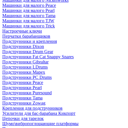
Машинки для малого Nickelworks
Машинки для малого Peace
Машинки для малого Pearl
Машинки для малого Tama
Машинки для малого TJW
Машинки для малого Trick
Настроечные ключи
Перчатки барабанщиков
Подструнники и крепления
Подструнники Dixon
Подструнники Drum Gear
Подструнники Fat Cat Snappy Snares
Подструнники Gibraltar
Подструнники LDrums
Подструнники Mapex
Подструнники PC Drums
Подструнники Peace
Подструнники Pearl
Подструнники Puresound
Подструнники Tama
Подструнники Zowag
Крепления для подструнников
Усилители для бас-барабана Кикпорт
Цепочки для тарелок
Шумо\вибропоглощающие платформы