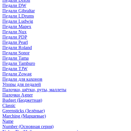
Педали Dixon
Педали DW
Педали Gibraltar
Педали LDrums
Педали Ludwig
Педали Mapex
Педали Nux
Педали PDP
Педали Pearl
Педали Roland
Педали Sonor
Педали Tama
Педали Tamburo
Педали TJW
Педали Zowag
Педали для кахонов
Упоры для педалей
Палочки, щётки, руты, маллеты
Палочки Agner
Budget (Бюджетная)
Classic
Greensticks (Зелёные)
Marching (Маршевые)
Name
Number (Основная серия)