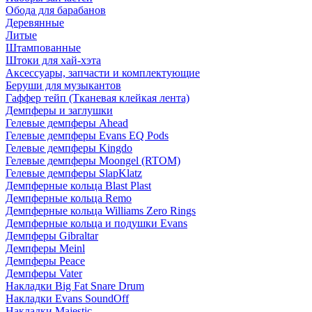
Обода для барабанов
Деревянные
Литые
Штампованные
Штоки для хай-хэта
Аксессуары, запчасти и комплектующие
Беруши для музыкантов
Гаффер тейп (Тканевая клейкая лента)
Демпферы и заглушки
Гелевые демпферы Ahead
Гелевые демпферы Evans EQ Pods
Гелевые демпферы Kingdo
Гелевые демпферы Moongel (RTOM)
Гелевые демпферы SlapKlatz
Демпферные кольца Blast Plast
Демпферные кольца Remo
Демпферные кольца Williams Zero Rings
Демпферные кольца и подушки Evans
Демпферы Gibraltar
Демпферы Meinl
Демпферы Peace
Демпферы Vater
Накладки Big Fat Snare Drum
Накладки Evans SoundOff
Накладки Majestic