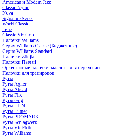
American и Modern Jazz
Classic Nylon
Nova
Signature Series
World Classic
Terra
Classic Vic Grip
Палочки Williams
Серия WIlliams Classic (Бюджетные)
Серия WIlliams Standard
Палочки Zildjian
Палочки Пылай
Оркестровые палочки, маллеты для перкуссии
Палочки для тренировок
Руты
Руты Agner
Руты Ahead
Руты Flix
Руты Grig
Руты HUN
Руты Lutner
Руты PROMARK
Руты Schlagwerk
Руты Vic Firth
Руты Williams