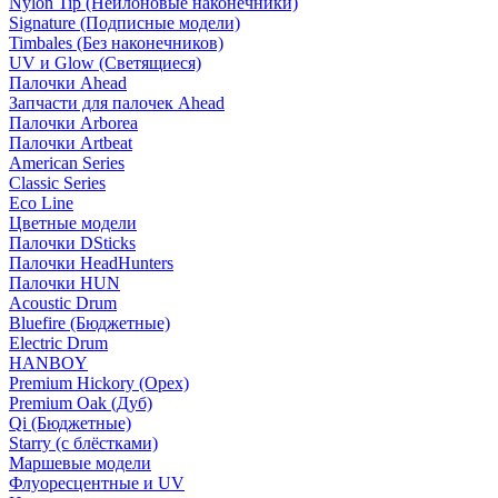
Nylon Tip (Нейлоновые наконечники)
Signature (Подписные модели)
Timbales (Без наконечников)
UV и Glow (Светящиеся)
Палочки Ahead
Запчасти для палочек Ahead
Палочки Arborea
Палочки Artbeat
American Series
Classic Series
Eco Line
Цветные модели
Палочки DSticks
Палочки HeadHunters
Палочки HUN
Acoustic Drum
Bluefire (Бюджетные)
Electric Drum
HANBOY
Premium Hickory (Орех)
Premium Oak (Дуб)
Qi (Бюджетные)
Starry (с блёстками)
Маршевые модели
Флуоресцентные и UV