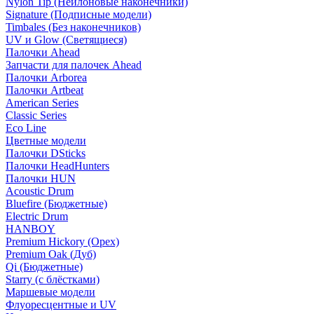
Nylon Tip (Нейлоновые наконечники)
Signature (Подписные модели)
Timbales (Без наконечников)
UV и Glow (Светящиеся)
Палочки Ahead
Запчасти для палочек Ahead
Палочки Arborea
Палочки Artbeat
American Series
Classic Series
Eco Line
Цветные модели
Палочки DSticks
Палочки HeadHunters
Палочки HUN
Acoustic Drum
Bluefire (Бюджетные)
Electric Drum
HANBOY
Premium Hickory (Орех)
Premium Oak (Дуб)
Qi (Бюджетные)
Starry (с блёстками)
Маршевые модели
Флуоресцентные и UV