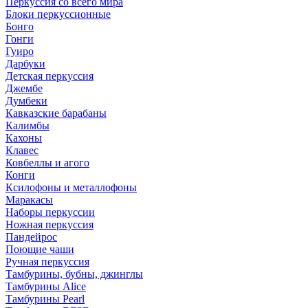
Перкуссия со всего мира
Блоки перкуссионные
Бонго
Гонги
Гуиро
Дарбуки
Детская перкуссия
Джембе
Думбеки
Кавказские барабаны
Калимбы
Кахоны
Клавес
Ковбеллы и агого
Конги
Ксилофоны и металлофоны
Маракасы
Наборы перкуссии
Ножная перкуссия
Пандейрос
Поющие чаши
Ручная перкуссия
Тамбурины, бубны, джинглы
Тамбурины Alice
Тамбурины Pearl