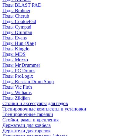
Пэды BLAST PAD
Пэды Brahner
Пэды Cherub
Пэды CookiePad
Пэды Cympad
Пэды Drumfan
Пэды Evans
Пэды Hun (Хан)
Пэды Kingdo
Пэды MDS
Пэды Mezzo
Пэды Mr.Drummer
Пэды PC Drums
Пэды ProLogix
Пэды Russian Drum Shop
Пэды Vic Firth
Пэды Williams
Пэды Zildjian
Стойки и аксессуары для пэдов
Тренировочные комплекты и установки
Тренировочные тарелки
Стойки, рамы и крепления
Держатели для ковбела
Держатели для тарелок