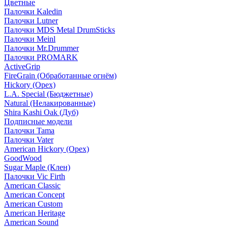
Цветные
Палочки Kaledin
Палочки Lutner
Палочки MDS Metal DrumSticks
Палочки Meinl
Палочки Mr.Drummer
Палочки PROMARK
ActiveGrip
FireGrain (Обработанные огнём)
Hickory (Орех)
L.A. Special (Бюджетные)
Natural (Нелакированные)
Shira Kashi Oak (Дуб)
Подписные модели
Палочки Tama
Палочки Vater
American Hickory (Орех)
GoodWood
Sugar Maple (Клен)
Палочки Vic Firth
American Classic
American Concept
American Custom
American Heritage
American Sound