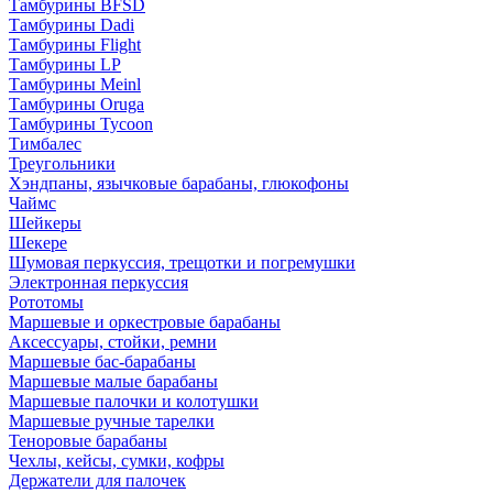
Тамбурины BFSD
Тамбурины Dadi
Тамбурины Flight
Тамбурины LP
Тамбурины Meinl
Тамбурины Oruga
Тамбурины Tycoon
Тимбалес
Треугольники
Хэндпаны, язычковые барабаны, глюкофоны
Чаймс
Шейкеры
Шекере
Шумовая перкуссия, трещотки и погремушки
Электронная перкуссия
Рототомы
Маршевые и оркестровые барабаны
Аксессуары, стойки, ремни
Маршевые бас-барабаны
Маршевые малые барабаны
Маршевые палочки и колотушки
Маршевые ручные тарелки
Теноровые барабаны
Чехлы, кейсы, сумки, кофры
Держатели для палочек