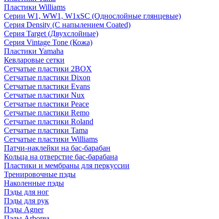
Пластики Williams
Серии W1, WW1, W1xSC (Однослойные глянцевые)
Серия Density (C напылением Coated)
Серия Target (Двухслойные)
Серия Vintage Tone (Кожа)
Пластики Yamaha
Кевларовые сетки
Сетчатые пластики 2BOX
Сетчатые пластики Dixon
Сетчатые пластики Evans
Сетчатые пластики Nux
Сетчатые пластики Peace
Сетчатые пластики Remo
Сетчатые пластики Roland
Сетчатые пластики Tama
Сетчатые пластики Williams
Патчи-наклейки на бас-барабан
Кольца на отверстие бас-барабана
Пластики и мембраны для перкуссии
Тренировочные пэды
Наколенные пэды
Пэды для ног
Пэды для рук
Пэды Agner
Пэды Arborea