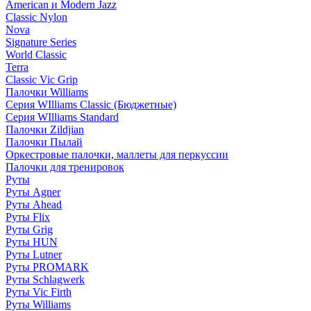
American и Modern Jazz
Classic Nylon
Nova
Signature Series
World Classic
Terra
Classic Vic Grip
Палочки Williams
Серия WIlliams Classic (Бюджетные)
Серия WIlliams Standard
Палочки Zildjian
Палочки Пылай
Оркестровые палочки, маллеты для перкуссии
Палочки для тренировок
Руты
Руты Agner
Руты Ahead
Руты Flix
Руты Grig
Руты HUN
Руты Lutner
Руты PROMARK
Руты Schlagwerk
Руты Vic Firth
Руты Williams