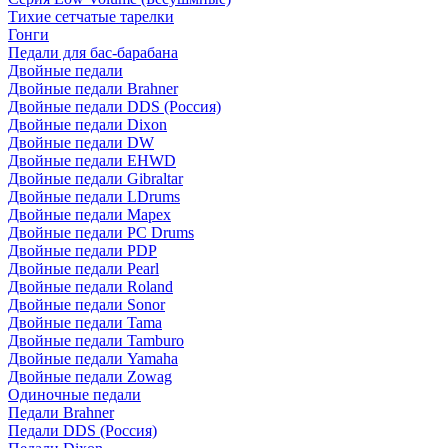
Тихие сетчатые тарелки
Гонги
Педали для бас-барабана
Двойные педали
Двойные педали Brahner
Двойные педали DDS (Россия)
Двойные педали Dixon
Двойные педали DW
Двойные педали EHWD
Двойные педали Gibraltar
Двойные педали LDrums
Двойные педали Mapex
Двойные педали PC Drums
Двойные педали PDP
Двойные педали Pearl
Двойные педали Roland
Двойные педали Sonor
Двойные педали Tama
Двойные педали Tamburo
Двойные педали Yamaha
Двойные педали Zowag
Одиночные педали
Педали Brahner
Педали DDS (Россия)