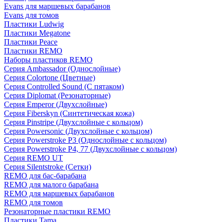
Evans для маршевых барабанов
Evans для томов
Пластики Ludwig
Пластики Megatone
Пластики Peace
Пластики REMO
Наборы пластиков REMO
Серия Ambassador (Однослойные)
Серия Colortone (Цветные)
Серия Controlled Sound (С пятаком)
Серия Diplomat (Резонаторные)
Серия Emperor (Двухслойные)
Серия Fiberskyn (Синтетическая кожа)
Серия Pinstripe (Двухслойные с кольцом)
Серия Powersonic (Двухслойные с кольцом)
Серия Powerstroke P3 (Однослойные с кольцом)
Серия Powerstroke P4, 77 (Двухслойные с кольцом)
Серия REMO UT
Серия Silentstroke (Сетки)
REMO для бас-барабана
REMO для малого барабана
REMO для маршевых барабанов
REMO для томов
Резонаторные пластики REMO
Пластики Tama