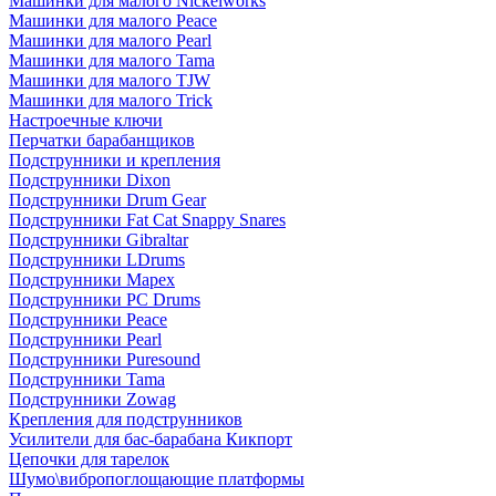
Машинки для малого Nickelworks
Машинки для малого Peace
Машинки для малого Pearl
Машинки для малого Tama
Машинки для малого TJW
Машинки для малого Trick
Настроечные ключи
Перчатки барабанщиков
Подструнники и крепления
Подструнники Dixon
Подструнники Drum Gear
Подструнники Fat Cat Snappy Snares
Подструнники Gibraltar
Подструнники LDrums
Подструнники Mapex
Подструнники PC Drums
Подструнники Peace
Подструнники Pearl
Подструнники Puresound
Подструнники Tama
Подструнники Zowag
Крепления для подструнников
Усилители для бас-барабана Кикпорт
Цепочки для тарелок
Шумо\вибропоглощающие платформы