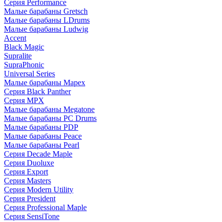
Серия Performance
Малые барабаны Gretsch
Малые барабаны LDrums
Малые барабаны Ludwig
Accent
Black Magic
Supralite
SupraPhonic
Universal Series
Малые барабаны Mapex
Серия Black Panther
Серия MPX
Малые барабаны Megatone
Малые барабаны PC Drums
Малые барабаны PDP
Малые барабаны Peace
Малые барабаны Pearl
Серия Decade Maple
Серия Duoluxe
Серия Export
Серия Masters
Серия Modern Utility
Серия President
Серия Professional Maple
Серия SensiTone