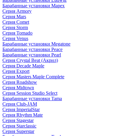
Барабанные установки Ludwig
Барабанные установки Mapex
Серия Armory
Серия Mars
Серия Comet
Серия Storm
Серия Tornado
Серия Venus
Барабанные установки Megatone
Барабанные установки Peace
Барабанные установки Pearl
Серия Crystal Beat (Акрил)
Серия Decade Maple
Серия Export
Серия Masters Maple Complete
Серия Roadshow
Серия Midtown
Серия Session Studio Select
Барабанные установки Tama
Серия Club-JAM
Серия ImperialStar
Серия Rhythm Mate
Серия Stagestar
Серия Starclassic
Серия Superstar