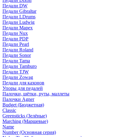
Педали Dixon
Педали DW
Педали Gibraltar
Педали LDrums
Педали Ludwig
Педали Mapex
Педали Nux
Педали PDP
Педали Pearl
Педали Roland
Педали Sonor
Педали Tama
Педали Tamburo
Педали TJW
Педали Zowag
Педали для кахонов
Упоры для педалей
Палочки, щётки, руты, маллеты
Палочки Agner
Budget (Бюджетная)
Classic
Greensticks (Зелёные)
Marching (Маршевые)
Name
Number (Основная серия)