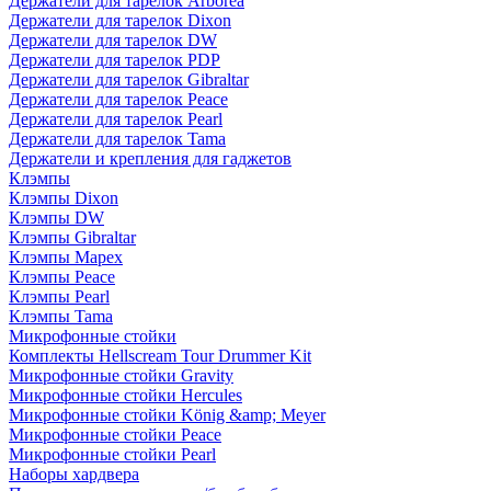
Держатели для тарелок Arborea
Держатели для тарелок Dixon
Держатели для тарелок DW
Держатели для тарелок PDP
Держатели для тарелок Gibraltar
Держатели для тарелок Peace
Держатели для тарелок Pearl
Держатели для тарелок Tama
Держатели и крепления для гаджетов
Клэмпы
Клэмпы Dixon
Клэмпы DW
Клэмпы Gibraltar
Клэмпы Mapex
Клэмпы Peace
Клэмпы Pearl
Клэмпы Tama
Микрофонные стойки
Комплекты Hellscream Tour Drummer Kit
Микрофонные стойки Gravity
Микрофонные стойки Hercules
Микрофонные стойки König &amp; Meyer
Микрофонные стойки Peace
Микрофонные стойки Pearl
Наборы хардвера