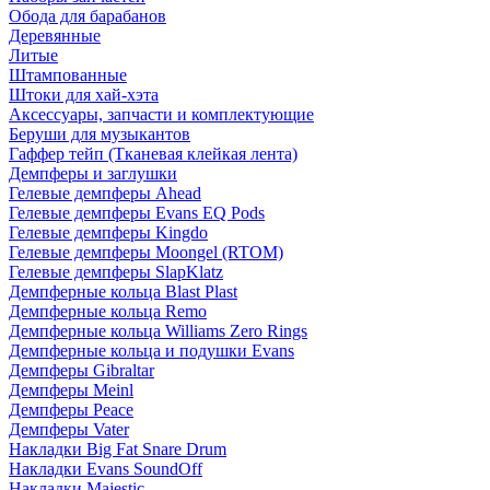
Обода для барабанов
Деревянные
Литые
Штампованные
Штоки для хай-хэта
Аксессуары, запчасти и комплектующие
Беруши для музыкантов
Гаффер тейп (Тканевая клейкая лента)
Демпферы и заглушки
Гелевые демпферы Ahead
Гелевые демпферы Evans EQ Pods
Гелевые демпферы Kingdo
Гелевые демпферы Moongel (RTOM)
Гелевые демпферы SlapKlatz
Демпферные кольца Blast Plast
Демпферные кольца Remo
Демпферные кольца Williams Zero Rings
Демпферные кольца и подушки Evans
Демпферы Gibraltar
Демпферы Meinl
Демпферы Peace
Демпферы Vater
Накладки Big Fat Snare Drum
Накладки Evans SoundOff
Накладки Majestic