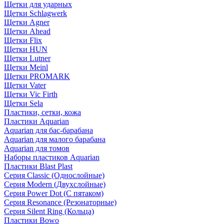
Щетки для ударных
Щетки Schlagwerk
Щетки Agner
Щетки Ahead
Щетки Flix
Щетки HUN
Щетки Lutner
Щетки Meinl
Щетки PROMARK
Щетки Vater
Щетки Vic Firth
Щетки Sela
Пластики, сетки, кожа
Пластики Aquarian
Aquarian для бас-барабана
Aquarian для малого барабана
Aquarian для томов
Наборы пластиков Aquarian
Пластики Blast Plast
Серия Classic (Однослойные)
Серия Modern (Двухслойные)
Серия Power Dot (С пятаком)
Серия Resonance (Резонаторные)
Серия Silent Ring (Кольца)
Пластики Bowo