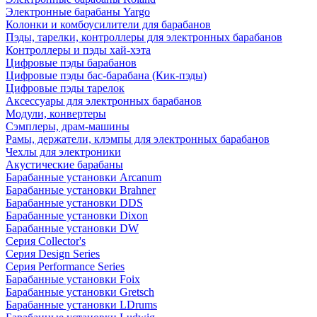
Электронные барабаны Yargo
Колонки и комбоусилители для барабанов
Пэды, тарелки, контроллеры для электронных барабанов
Контроллеры и пэды хай-хэта
Цифровые пэды барабанов
Цифровые пэды бас-барабана (Кик-пэды)
Цифровые пэды тарелок
Аксессуары для электронных барабанов
Модули, конвертеры
Сэмплеры, драм-машины
Рамы, держатели, клэмпы для электронных барабанов
Чехлы для электроники
Акустические барабаны
Барабанные установки Arcanum
Барабанные установки Brahner
Барабанные установки DDS
Барабанные установки Dixon
Барабанные установки DW
Серия Collector's
Серия Design Series
Серия Performance Series
Барабанные установки Foix
Барабанные установки Gretsch
Барабанные установки LDrums