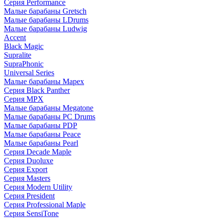
Серия Performance
Малые барабаны Gretsch
Малые барабаны LDrums
Малые барабаны Ludwig
Accent
Black Magic
Supralite
SupraPhonic
Universal Series
Малые барабаны Mapex
Серия Black Panther
Серия MPX
Малые барабаны Megatone
Малые барабаны PC Drums
Малые барабаны PDP
Малые барабаны Peace
Малые барабаны Pearl
Серия Decade Maple
Серия Duoluxe
Серия Export
Серия Masters
Серия Modern Utility
Серия President
Серия Professional Maple
Серия SensiTone