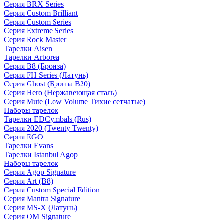
Серия BRX Series
Серия Custom Brilliant
Серия Custom Series
Серия Extreme Series
Серия Rock Master
Тарелки Aisen
Тарелки Arborea
Серия B8 (Бронза)
Серия FH Series (Латунь)
Серия Ghost (Бронза B20)
Серия Hero (Нержавеющая сталь)
Серия Mute (Low Volume Тихие сетчатые)
Наборы тарелок
Тарелки EDCymbals (Rus)
Серия 2020 (Twenty Twenty)
Серия EGO
Тарелки Evans
Тарелки Istanbul Agop
Наборы тарелок
Серия Agop Signature
Серия Art (B8)
Серия Custom Special Edition
Серия Mantra Signature
Серия MS-X (Латунь)
Серия OM Signature