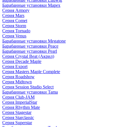
Барабанные установки Ludwig
Барабанные установки Mapex
Серия Armory
Серия Mars
Серия Comet
Серия Storm
Серия Tornado
Серия Venus
Барабанные установки Megatone
Барабанные установки Peace
Барабанные установки Pearl
Серия Crystal Beat (Акрил)
Серия Decade Maple
Серия Export
Серия Masters Maple Complete
Серия Roadshow
Серия Midtown
Серия Session Studio Select
Барабанные установки Tama
Серия Club-JAM
Серия ImperialStar
Серия Rhythm Mate
Серия Stagestar
Серия Starclassic
Серия Superstar