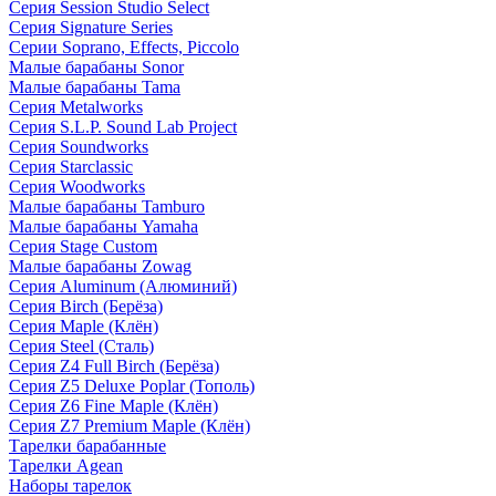
Серия Session Studio Select
Серия Signature Series
Серии Soprano, Effects, Piccolo
Малые барабаны Sonor
Малые барабаны Tama
Серия Metalworks
Серия S.L.P. Sound Lab Project
Серия Soundworks
Серия Starclassic
Серия Woodworks
Малые барабаны Tamburo
Малые барабаны Yamaha
Серия Stage Custom
Малые барабаны Zowag
Серия Aluminum (Алюминий)
Серия Birch (Берёза)
Серия Maple (Клён)
Серия Steel (Сталь)
Серия Z4 Full Birch (Берёза)
Серия Z5 Deluxe Poplar (Тополь)
Серия Z6 Fine Maple (Клён)
Серия Z7 Premium Maple (Клён)
Тарелки барабанные
Тарелки Agean
Наборы тарелок