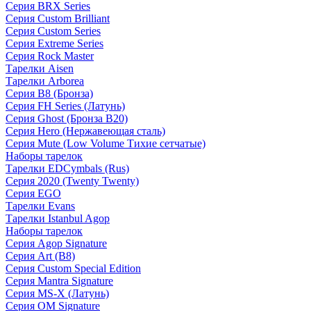
Серия BRX Series
Серия Custom Brilliant
Серия Custom Series
Серия Extreme Series
Серия Rock Master
Тарелки Aisen
Тарелки Arborea
Серия B8 (Бронза)
Серия FH Series (Латунь)
Серия Ghost (Бронза B20)
Серия Hero (Нержавеющая сталь)
Серия Mute (Low Volume Тихие сетчатые)
Наборы тарелок
Тарелки EDCymbals (Rus)
Серия 2020 (Twenty Twenty)
Серия EGO
Тарелки Evans
Тарелки Istanbul Agop
Наборы тарелок
Серия Agop Signature
Серия Art (B8)
Серия Custom Special Edition
Серия Mantra Signature
Серия MS-X (Латунь)
Серия OM Signature