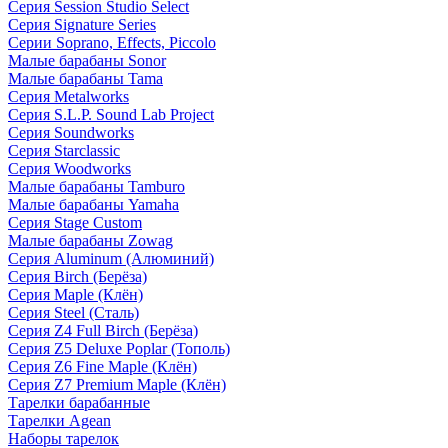
Серия Session Studio Select
Серия Signature Series
Серии Soprano, Effects, Piccolo
Малые барабаны Sonor
Малые барабаны Tama
Серия Metalworks
Серия S.L.P. Sound Lab Project
Серия Soundworks
Серия Starclassic
Серия Woodworks
Малые барабаны Tamburo
Малые барабаны Yamaha
Серия Stage Custom
Малые барабаны Zowag
Серия Aluminum (Алюминий)
Серия Birch (Берёза)
Серия Maple (Клён)
Серия Steel (Сталь)
Серия Z4 Full Birch (Берёза)
Серия Z5 Deluxe Poplar (Тополь)
Серия Z6 Fine Maple (Клён)
Серия Z7 Premium Maple (Клён)
Тарелки барабанные
Тарелки Agean
Наборы тарелок