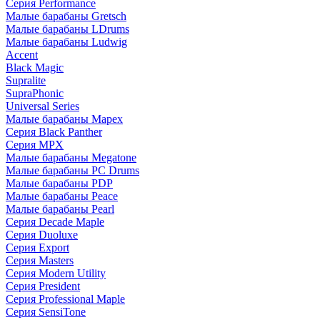
Серия Performance
Малые барабаны Gretsch
Малые барабаны LDrums
Малые барабаны Ludwig
Accent
Black Magic
Supralite
SupraPhonic
Universal Series
Малые барабаны Mapex
Серия Black Panther
Серия MPX
Малые барабаны Megatone
Малые барабаны PC Drums
Малые барабаны PDP
Малые барабаны Peace
Малые барабаны Pearl
Серия Decade Maple
Серия Duoluxe
Серия Export
Серия Masters
Серия Modern Utility
Серия President
Серия Professional Maple
Серия SensiTone