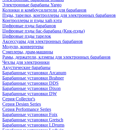
Электронные барабаны Yargo
Колонки и комбоусилители для барабанов
Пэды, тарелки, контроллеры для электронных барабанов
Контроллеры и пэды хай-хэта
Цифровые пэды барабанов
Цифровые пэды бас-барабана (Кик-пэды)
Цифровые пэды тарелок
Аксессуары для электронных барабанов
Модули, конвертеры
Сэмплеры, драм-машины
Рамы, держатели, клэмпы для электронных барабанов
Чехлы для электроники
Акустические барабаны
Барабанные установки Arcanum
Барабанные установки Brahner
Барабанные установки DDS
Барабанные установки Dixon
Барабанные установки DW
Серия Collector's
Серия Design Series
Серия Performance Series
Барабанные установки Foix
Барабанные установки Gretsch
Барабанные установки LDrums