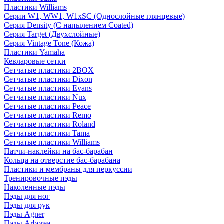
Пластики Williams
Серии W1, WW1, W1xSC (Однослойные глянцевые)
Серия Density (C напылением Coated)
Серия Target (Двухслойные)
Серия Vintage Tone (Кожа)
Пластики Yamaha
Кевларовые сетки
Сетчатые пластики 2BOX
Сетчатые пластики Dixon
Сетчатые пластики Evans
Сетчатые пластики Nux
Сетчатые пластики Peace
Сетчатые пластики Remo
Сетчатые пластики Roland
Сетчатые пластики Tama
Сетчатые пластики Williams
Патчи-наклейки на бас-барабан
Кольца на отверстие бас-барабана
Пластики и мембраны для перкуссии
Тренировочные пэды
Наколенные пэды
Пэды для ног
Пэды для рук
Пэды Agner
Пэды Arborea