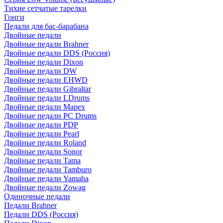
Тихие сетчатые тарелки
Гонги
Педали для бас-барабана
Двойные педали
Двойные педали Brahner
Двойные педали DDS (Россия)
Двойные педали Dixon
Двойные педали DW
Двойные педали EHWD
Двойные педали Gibraltar
Двойные педали LDrums
Двойные педали Mapex
Двойные педали PC Drums
Двойные педали PDP
Двойные педали Pearl
Двойные педали Roland
Двойные педали Sonor
Двойные педали Tama
Двойные педали Tamburo
Двойные педали Yamaha
Двойные педали Zowag
Одиночные педали
Педали Brahner
Педали DDS (Россия)