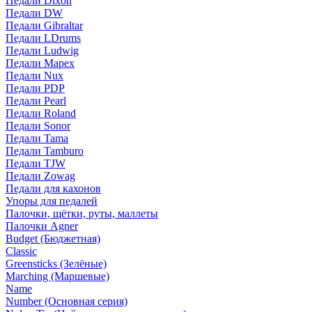
Педали Dixon
Педали DW
Педали Gibraltar
Педали LDrums
Педали Ludwig
Педали Mapex
Педали Nux
Педали PDP
Педали Pearl
Педали Roland
Педали Sonor
Педали Tama
Педали Tamburo
Педали TJW
Педали Zowag
Педали для кахонов
Упоры для педалей
Палочки, щётки, руты, маллеты
Палочки Agner
Budget (Бюджетная)
Classic
Greensticks (Зелёные)
Marching (Маршевые)
Name
Number (Основная серия)