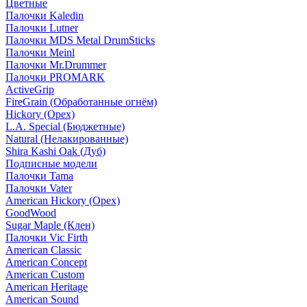
Цветные
Палочки Kaledin
Палочки Lutner
Палочки MDS Metal DrumSticks
Палочки Meinl
Палочки Mr.Drummer
Палочки PROMARK
ActiveGrip
FireGrain (Обработанные огнём)
Hickory (Орех)
L.A. Special (Бюджетные)
Natural (Нелакированные)
Shira Kashi Oak (Дуб)
Подписные модели
Палочки Tama
Палочки Vater
American Hickory (Орех)
GoodWood
Sugar Maple (Клен)
Палочки Vic Firth
American Classic
American Concept
American Custom
American Heritage
American Sound