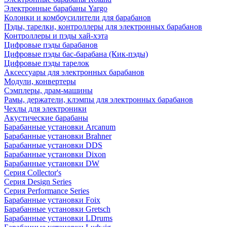
Электронные барабаны Yargo
Колонки и комбоусилители для барабанов
Пэды, тарелки, контроллеры для электронных барабанов
Контроллеры и пэды хай-хэта
Цифровые пэды барабанов
Цифровые пэды бас-барабана (Кик-пэды)
Цифровые пэды тарелок
Аксессуары для электронных барабанов
Модули, конвертеры
Сэмплеры, драм-машины
Рамы, держатели, клэмпы для электронных барабанов
Чехлы для электроники
Акустические барабаны
Барабанные установки Arcanum
Барабанные установки Brahner
Барабанные установки DDS
Барабанные установки Dixon
Барабанные установки DW
Серия Collector's
Серия Design Series
Серия Performance Series
Барабанные установки Foix
Барабанные установки Gretsch
Барабанные установки LDrums