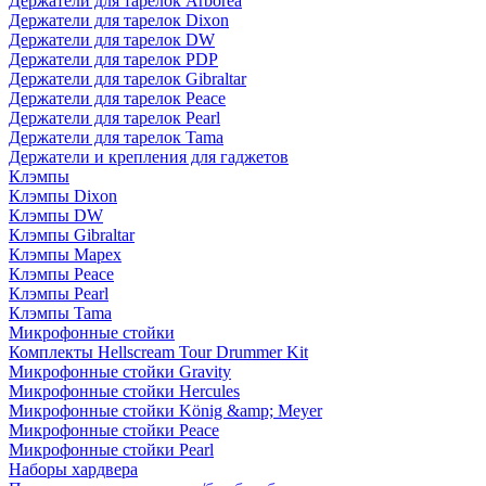
Держатели для тарелок Arborea
Держатели для тарелок Dixon
Держатели для тарелок DW
Держатели для тарелок PDP
Держатели для тарелок Gibraltar
Держатели для тарелок Peace
Держатели для тарелок Pearl
Держатели для тарелок Tama
Держатели и крепления для гаджетов
Клэмпы
Клэмпы Dixon
Клэмпы DW
Клэмпы Gibraltar
Клэмпы Mapex
Клэмпы Peace
Клэмпы Pearl
Клэмпы Tama
Микрофонные стойки
Комплекты Hellscream Tour Drummer Kit
Микрофонные стойки Gravity
Микрофонные стойки Hercules
Микрофонные стойки König &amp; Meyer
Микрофонные стойки Peace
Микрофонные стойки Pearl
Наборы хардвера