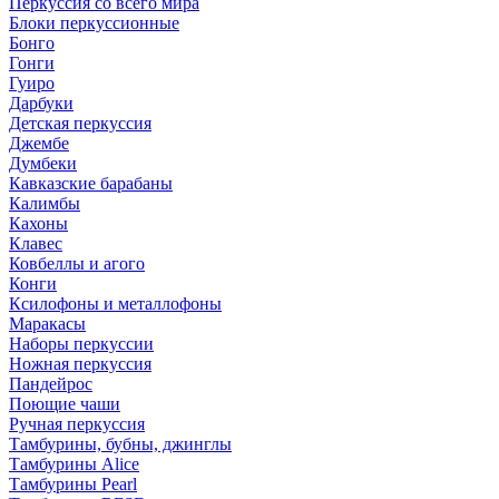
Перкуссия со всего мира
Блоки перкуссионные
Бонго
Гонги
Гуиро
Дарбуки
Детская перкуссия
Джембе
Думбеки
Кавказские барабаны
Калимбы
Кахоны
Клавес
Ковбеллы и агого
Конги
Ксилофоны и металлофоны
Маракасы
Наборы перкуссии
Ножная перкуссия
Пандейрос
Поющие чаши
Ручная перкуссия
Тамбурины, бубны, джинглы
Тамбурины Alice
Тамбурины Pearl