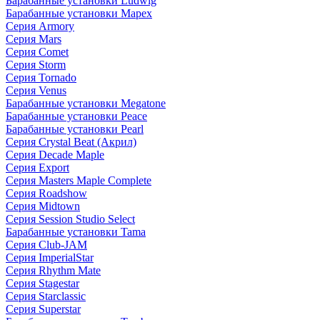
Барабанные установки Ludwig
Барабанные установки Mapex
Серия Armory
Серия Mars
Серия Comet
Серия Storm
Серия Tornado
Серия Venus
Барабанные установки Megatone
Барабанные установки Peace
Барабанные установки Pearl
Серия Crystal Beat (Акрил)
Серия Decade Maple
Серия Export
Серия Masters Maple Complete
Серия Roadshow
Серия Midtown
Серия Session Studio Select
Барабанные установки Tama
Серия Club-JAM
Серия ImperialStar
Серия Rhythm Mate
Серия Stagestar
Серия Starclassic
Серия Superstar