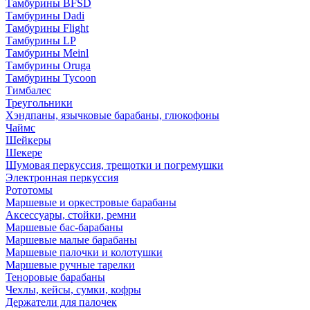
Тамбурины BFSD
Тамбурины Dadi
Тамбурины Flight
Тамбурины LP
Тамбурины Meinl
Тамбурины Oruga
Тамбурины Tycoon
Тимбалес
Треугольники
Хэндпаны, язычковые барабаны, глюкофоны
Чаймс
Шейкеры
Шекере
Шумовая перкуссия, трещотки и погремушки
Электронная перкуссия
Рототомы
Маршевые и оркестровые барабаны
Аксессуары, стойки, ремни
Маршевые бас-барабаны
Маршевые малые барабаны
Маршевые палочки и колотушки
Маршевые ручные тарелки
Теноровые барабаны
Чехлы, кейсы, сумки, кофры
Держатели для палочек