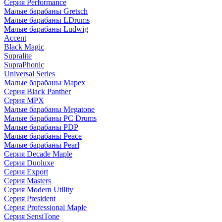
Серия Performance
Малые барабаны Gretsch
Малые барабаны LDrums
Малые барабаны Ludwig
Accent
Black Magic
Supralite
SupraPhonic
Universal Series
Малые барабаны Mapex
Серия Black Panther
Серия MPX
Малые барабаны Megatone
Малые барабаны PC Drums
Малые барабаны PDP
Малые барабаны Peace
Малые барабаны Pearl
Серия Decade Maple
Серия Duoluxe
Серия Export
Серия Masters
Серия Modern Utility
Серия President
Серия Professional Maple
Серия SensiTone