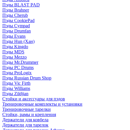
Пэды BLAST PAD
Пэды Brahner
Пэды Cherub
Пэды CookiePad
Пэды Cympad
Пэды Drumfan
Пэды Evans
Пэды Hun (Хан)
Пэды Kingdo
Пэды MDS
Пэды Mezzo
Пэды Mr.Drummer
Пэды PC Drums
Пэды ProLogix
Пэды Russian Drum Shop
Пэды Vic Firth
Пэды Williams
Пэды Zildjian
Стойки и аксессуары для пэдов
Тренировочные комплекты и установки
Тренировочные тарелки
Стойки, рамы и крепления
Держатели для ковбела
Держатели для тарелок