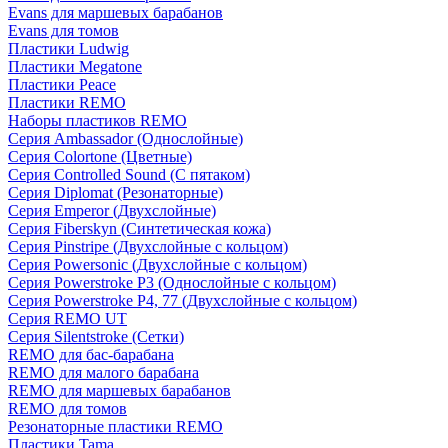
Evans для маршевых барабанов
Evans для томов
Пластики Ludwig
Пластики Megatone
Пластики Peace
Пластики REMO
Наборы пластиков REMO
Серия Ambassador (Однослойные)
Серия Colortone (Цветные)
Серия Controlled Sound (С пятаком)
Серия Diplomat (Резонаторные)
Серия Emperor (Двухслойные)
Серия Fiberskyn (Синтетическая кожа)
Серия Pinstripe (Двухслойные с кольцом)
Серия Powersonic (Двухслойные с кольцом)
Серия Powerstroke P3 (Однослойные с кольцом)
Серия Powerstroke P4, 77 (Двухслойные с кольцом)
Серия REMO UT
Серия Silentstroke (Сетки)
REMO для бас-барабана
REMO для малого барабана
REMO для маршевых барабанов
REMO для томов
Резонаторные пластики REMO
Пластики Tama