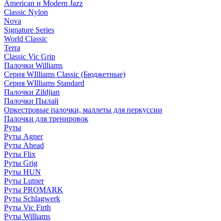
American и Modern Jazz
Classic Nylon
Nova
Signature Series
World Classic
Terra
Classic Vic Grip
Палочки Williams
Серия WIlliams Classic (Бюджетные)
Серия WIlliams Standard
Палочки Zildjian
Палочки Пылай
Оркестровые палочки, маллеты для перкуссии
Палочки для тренировок
Руты
Руты Agner
Руты Ahead
Руты Flix
Руты Grig
Руты HUN
Руты Lutner
Руты PROMARK
Руты Schlagwerk
Руты Vic Firth
Руты Williams