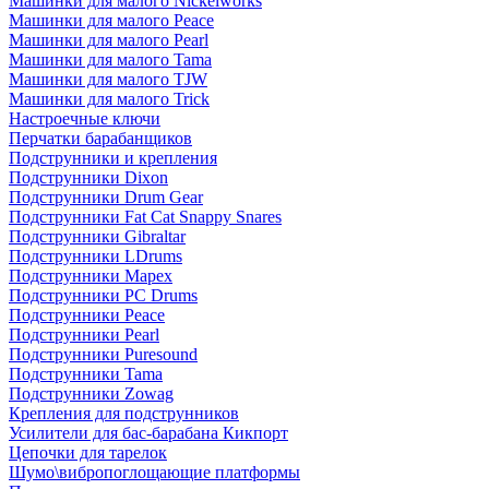
Машинки для малого Nickelworks
Машинки для малого Peace
Машинки для малого Pearl
Машинки для малого Tama
Машинки для малого TJW
Машинки для малого Trick
Настроечные ключи
Перчатки барабанщиков
Подструнники и крепления
Подструнники Dixon
Подструнники Drum Gear
Подструнники Fat Cat Snappy Snares
Подструнники Gibraltar
Подструнники LDrums
Подструнники Mapex
Подструнники PC Drums
Подструнники Peace
Подструнники Pearl
Подструнники Puresound
Подструнники Tama
Подструнники Zowag
Крепления для подструнников
Усилители для бас-барабана Кикпорт
Цепочки для тарелок
Шумо\вибропоглощающие платформы