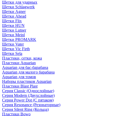
Щетки для ударных
Щетки Schlagwerk
Щетки Agner
Щетки Ahead
Щетки Flix
Щетки HUN
Щетки Lutner
Щетки Meinl
Щетки PROMARK
Щетки Vater
Щетки Vic Firth
Щетки Sela
Пластики, сетки, кожа
Пластики Aquarian
Aquarian для бас-барабана
Aquarian для малого барабана
Aquarian для томов
Наборы пластиков Aquarian
Пластики Blast Plast
Серия Classic (Однослойные)
Серия Modern (Двухслойные)
Серия Power Dot (С пятаком)
Серия Resonance (Резонаторные)
Серия Silent Ring (Кольца)
Пластики Bowo