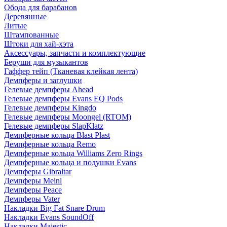
Обода для барабанов
Деревянные
Литые
Штампованные
Штоки для хай-хэта
Аксессуары, запчасти и комплектующие
Беруши для музыкантов
Гаффер тейп (Тканевая клейкая лента)
Демпферы и заглушки
Гелевые демпферы Ahead
Гелевые демпферы Evans EQ Pods
Гелевые демпферы Kingdo
Гелевые демпферы Moongel (RTOM)
Гелевые демпферы SlapKlatz
Демпферные кольца Blast Plast
Демпферные кольца Remo
Демпферные кольца Williams Zero Rings
Демпферные кольца и подушки Evans
Демпферы Gibraltar
Демпферы Meinl
Демпферы Peace
Демпферы Vater
Накладки Big Fat Snare Drum
Накладки Evans SoundOff
Накладки Majestic