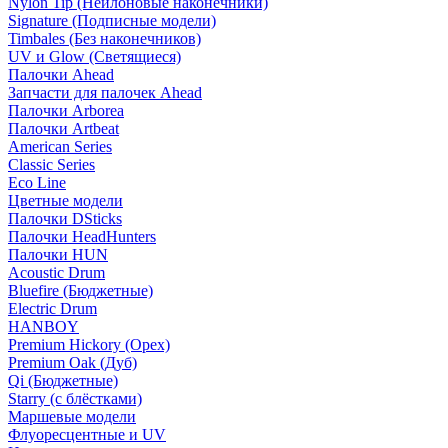
Nylon Tip (Нейлоновые наконечники)
Signature (Подписные модели)
Timbales (Без наконечников)
UV и Glow (Светящиеся)
Палочки Ahead
Запчасти для палочек Ahead
Палочки Arborea
Палочки Artbeat
American Series
Classic Series
Eco Line
Цветные модели
Палочки DSticks
Палочки HeadHunters
Палочки HUN
Acoustic Drum
Bluefire (Бюджетные)
Electric Drum
HANBOY
Premium Hickory (Орех)
Premium Oak (Дуб)
Qi (Бюджетные)
Starry (с блёстками)
Маршевые модели
Флуоресцентные и UV