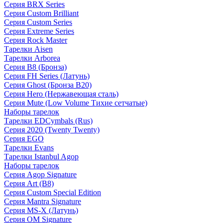
Серия BRX Series
Серия Custom Brilliant
Серия Custom Series
Серия Extreme Series
Серия Rock Master
Тарелки Aisen
Тарелки Arborea
Серия B8 (Бронза)
Серия FH Series (Латунь)
Серия Ghost (Бронза B20)
Серия Hero (Нержавеющая сталь)
Серия Mute (Low Volume Тихие сетчатые)
Наборы тарелок
Тарелки EDCymbals (Rus)
Серия 2020 (Twenty Twenty)
Серия EGO
Тарелки Evans
Тарелки Istanbul Agop
Наборы тарелок
Серия Agop Signature
Серия Art (B8)
Серия Custom Special Edition
Серия Mantra Signature
Серия MS-X (Латунь)
Серия OM Signature