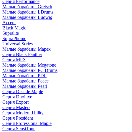
Серия Performance
Малые барабаны Gretsch
Малые барабаны LDrums
Малые барабаны Ludwig
Accent
Black Magic
Supralite
SupraPhonic
Universal Series
Малые барабаны Mapex
Серия Black Panther
Серия MPX
Малые барабаны Megatone
Малые барабаны PC Drums
Малые барабаны PDP
Малые барабаны Peace
Малые барабаны Pearl
Серия Decade Maple
Серия Duoluxe
Серия Export
Серия Masters
Серия Modern Utility
Серия President
Серия Professional Maple
Серия SensiTone