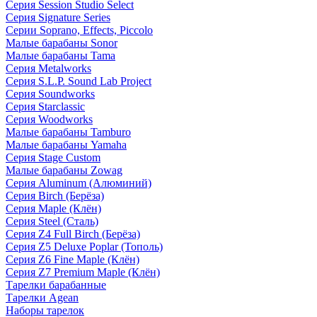
Серия Session Studio Select
Серия Signature Series
Серии Soprano, Effects, Piccolo
Малые барабаны Sonor
Малые барабаны Tama
Серия Metalworks
Серия S.L.P. Sound Lab Project
Серия Soundworks
Серия Starclassic
Серия Woodworks
Малые барабаны Tamburo
Малые барабаны Yamaha
Серия Stage Custom
Малые барабаны Zowag
Серия Aluminum (Алюминий)
Серия Birch (Берёза)
Серия Maple (Клён)
Серия Steel (Сталь)
Серия Z4 Full Birch (Берёза)
Серия Z5 Deluxe Poplar (Тополь)
Серия Z6 Fine Maple (Клён)
Серия Z7 Premium Maple (Клён)
Тарелки барабанные
Тарелки Agean
Наборы тарелок