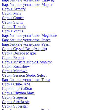
Барабанные установки Ludwig
Барабанные установки Mapex
Серия Armory
Серия Mars
Серия Comet
Серия Storm
Серия Tornado
Серия Venus
Барабанные установки Megatone
Барабанные установки Peace
Барабанные установки Pearl
Серия Crystal Beat (Акрил)
Серия Decade Maple
Серия Export
Серия Masters Maple Complete
Серия Roadshow
Серия Midtown
Серия Session Studio Select
Барабанные установки Tama
Серия Club-JAM
Серия ImperialStar
Серия Rhythm Mate
Серия Stagestar
Серия Starclassic
Серия Superstar