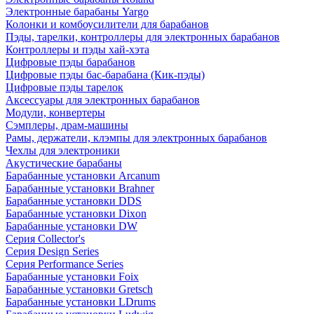
Электронные барабаны Yargo
Колонки и комбоусилители для барабанов
Пэды, тарелки, контроллеры для электронных барабанов
Контроллеры и пэды хай-хэта
Цифровые пэды барабанов
Цифровые пэды бас-барабана (Кик-пэды)
Цифровые пэды тарелок
Аксессуары для электронных барабанов
Модули, конвертеры
Сэмплеры, драм-машины
Рамы, держатели, клэмпы для электронных барабанов
Чехлы для электроники
Акустические барабаны
Барабанные установки Arcanum
Барабанные установки Brahner
Барабанные установки DDS
Барабанные установки Dixon
Барабанные установки DW
Серия Collector's
Серия Design Series
Серия Performance Series
Барабанные установки Foix
Барабанные установки Gretsch
Барабанные установки LDrums