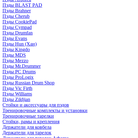
Пэды BLAST PAD
Пэды Brahner
Пэды Cherub
Пэды CookiePad
Пэды Cympad
Пэды Drumfan
Пэды Evans
Пэды Hun (Хан)
Пэды Kingdo
Пэды MDS
Пэды Mezzo
Пэды Mr.Drummer
Пэды PC Drums
Пэды ProLogix
Пэды Russian Drum Shop
Пэды Vic Firth
Пэды Williams
Пэды Zildjian
Стойки и аксессуары для пэдов
Тренировочные комплекты и установки
Тренировочные тарелки
Стойки, рамы и крепления
Держатели для ковбела
Держатели для тарелок