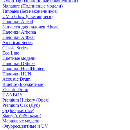
Nylon Tip (Нейлоновые наконечники)
Signature (Подписные модели)
Timbales (Без наконечников)
UV и Glow (Светящиеся)
Палочки Ahead
Запчасти для палочек Ahead
Палочки Arborea
Палочки Artbeat
American Series
Classic Series
Eco Line
Цветные модели
Палочки DSticks
Палочки HeadHunters
Палочки HUN
Acoustic Drum
Bluefire (Бюджетные)
Electric Drum
HANBOY
Premium Hickory (Орех)
Premium Oak (Дуб)
Qi (Бюджетные)
Starry (с блёстками)
Маршевые модели
Флуоресцентные и UV