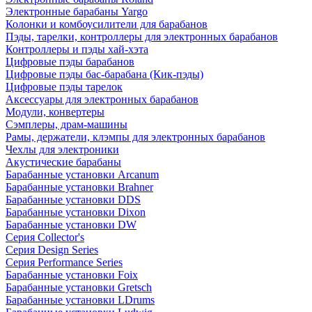
Электронные барабаны Yargo
Колонки и комбоусилители для барабанов
Пэды, тарелки, контроллеры для электронных барабанов
Контроллеры и пэды хай-хэта
Цифровые пэды барабанов
Цифровые пэды бас-барабана (Кик-пэды)
Цифровые пэды тарелок
Аксессуары для электронных барабанов
Модули, конвертеры
Сэмплеры, драм-машины
Рамы, держатели, клэмпы для электронных барабанов
Чехлы для электроники
Акустические барабаны
Барабанные установки Arcanum
Барабанные установки Brahner
Барабанные установки DDS
Барабанные установки Dixon
Барабанные установки DW
Серия Collector's
Серия Design Series
Серия Performance Series
Барабанные установки Foix
Барабанные установки Gretsch
Барабанные установки LDrums