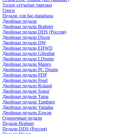
Тихие сетчатые тарелки
Гонги
Педали для бас-барабана
Двойные педали
Двойные педали Brahner
Двойные педали DDS (Россия)
Двойные педали Dixon
Двойные педали DW
Двойные педали EHWD
Двойные педали Gibraltar
Двойные педали LDrums
Двойные педали Mapex
Двойные педали PC Drums
Двойные педали PDP
Двойные педали Pearl
Двойные педали Roland
Двойные педали Sonor
Двойные педали Tama
Двойные педали Tamburo
Двойные педали Yamaha
Двойные педали Zowag
Одиночные педали
Педали Brahner
Педали DDS (Россия)