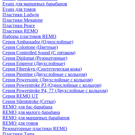
Evans для маршевых барабанов
Evans для томов
Пластики Ludwig
Пластики Megatone
Пластики Peace
Пластики REMO
Наборы пластиков REMO
Серия Ambassador (Однослойные)
Серия Colortone (Цветные)
Серия Controlled Sound (С пятаком)
Серия Diplomat (Резонаторные)
Серия Emperor (Двухслойные)
Серия Fiberskyn (Синтетическая кожа)
Серия Pinstripe (Двухслойные с кольцом)
Серия Powersonic (Двухслойные с кольцом)
Серия Powerstroke P3 (Однослойные с кольцом)
Серия Powerstroke P4, 77 (Двухслойные с кольцом)
Серия REMO UT
Серия Silentstroke (Сетки)
REMO для бас-барабана
REMO для малого барабана
REMO для маршевых барабанов
REMO для томов
Резонаторные пластики REMO
Пластики Tama