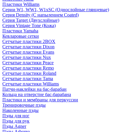
Пластики Williams
Серии W1, WW1, W1xSC (Однослойные глянцевые)
Серия Density (C напылением Coated)
Серия Target (Двухслойные)
Серия Vintage Tone (Кожа)
Пластики Yamaha
Кевларовые сетки
Сетчатые пластики 2BOX
Сетчатые пластики Dixon
Сетчатые пластики Evans
Сетчатые пластики Nux
Сетчатые пластики Peace
Сетчатые пластики Remo
Сетчатые пластики Roland
Сетчатые пластики Tama
Сетчатые пластики Williams
Патчи-наклейки на бас-барабан
Кольца на отверстие бас-барабана
Пластики и мембраны для перкуссии
Тренировочные пэды
Наколенные пэды
Пэды для ног
Пэды для рук
Пэды Agner
Пэды Arborea