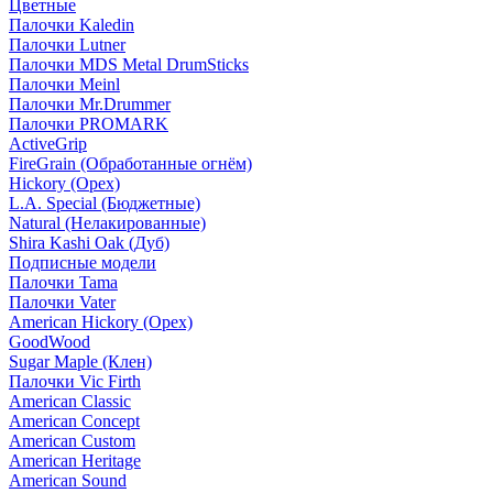
Цветные
Палочки Kaledin
Палочки Lutner
Палочки MDS Metal DrumSticks
Палочки Meinl
Палочки Mr.Drummer
Палочки PROMARK
ActiveGrip
FireGrain (Обработанные огнём)
Hickory (Орех)
L.A. Special (Бюджетные)
Natural (Нелакированные)
Shira Kashi Oak (Дуб)
Подписные модели
Палочки Tama
Палочки Vater
American Hickory (Орех)
GoodWood
Sugar Maple (Клен)
Палочки Vic Firth
American Classic
American Concept
American Custom
American Heritage
American Sound