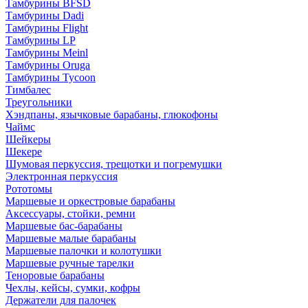
Тамбурины BFSD
Тамбурины Dadi
Тамбурины Flight
Тамбурины LP
Тамбурины Meinl
Тамбурины Oruga
Тамбурины Tycoon
Тимбалес
Треугольники
Хэндпаны, язычковые барабаны, глюкофоны
Чаймс
Шейкеры
Шекере
Шумовая перкуссия, трещотки и погремушки
Электронная перкуссия
Рототомы
Маршевые и оркестровые барабаны
Аксессуары, стойки, ремни
Маршевые бас-барабаны
Маршевые малые барабаны
Маршевые палочки и колотушки
Маршевые ручные тарелки
Теноровые барабаны
Чехлы, кейсы, сумки, кофры
Держатели для палочек