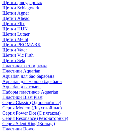
Щетки для ударных
Щетки Schlagwerk
Щетки Agner
Щетки Ahead
Щетки Flix
Щетки HUN
Щетки Lutner
Щетки Meinl
Щетки PROMARK
Щетки Vater
Щетки Vic Firth
Щетки Sela
Пластики, сетки, кожа
Пластики Aquarian
Aquarian для бас-барабана
Aquarian для малого барабана
Aquarian для томов
Наборы пластиков Aquarian
Пластики Blast Plast
Серия Classic (Однослойные)
Серия Modern (Двухслойные)
Серия Power Dot (С пятаком)
Серия Resonance (Резонаторные)
Серия Silent Ring (Кольца)
Пластики Bowo