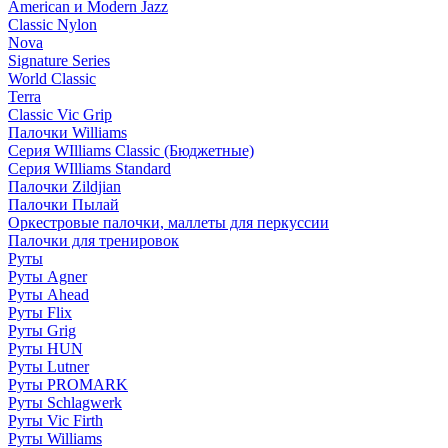
American и Modern Jazz
Classic Nylon
Nova
Signature Series
World Classic
Terra
Classic Vic Grip
Палочки Williams
Серия WIlliams Classic (Бюджетные)
Серия WIlliams Standard
Палочки Zildjian
Палочки Пылай
Оркестровые палочки, маллеты для перкуссии
Палочки для тренировок
Руты
Руты Agner
Руты Ahead
Руты Flix
Руты Grig
Руты HUN
Руты Lutner
Руты PROMARK
Руты Schlagwerk
Руты Vic Firth
Руты Williams