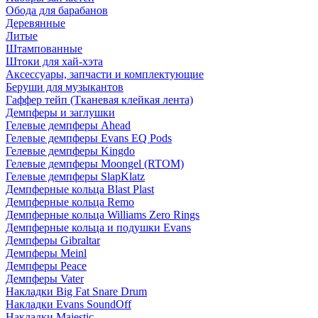
Обода для барабанов
Деревянные
Литые
Штампованные
Штоки для хай-хэта
Аксессуары, запчасти и комплектующие
Беруши для музыкантов
Гаффер тейп (Тканевая клейкая лента)
Демпферы и заглушки
Гелевые демпферы Ahead
Гелевые демпферы Evans EQ Pods
Гелевые демпферы Kingdo
Гелевые демпферы Moongel (RTOM)
Гелевые демпферы SlapKlatz
Демпферные кольца Blast Plast
Демпферные кольца Remo
Демпферные кольца Williams Zero Rings
Демпферные кольца и подушки Evans
Демпферы Gibraltar
Демпферы Meinl
Демпферы Peace
Демпферы Vater
Накладки Big Fat Snare Drum
Накладки Evans SoundOff
Накладки Majestic