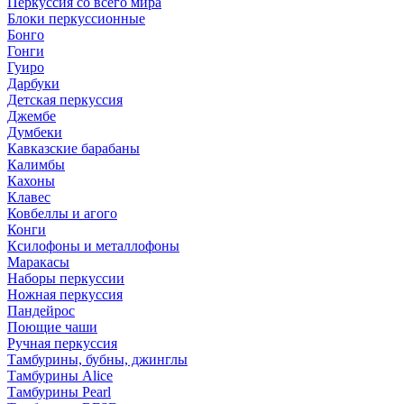
Перкуссия со всего мира
Блоки перкуссионные
Бонго
Гонги
Гуиро
Дарбуки
Детская перкуссия
Джембе
Думбеки
Кавказские барабаны
Калимбы
Кахоны
Клавес
Ковбеллы и агого
Конги
Ксилофоны и металлофоны
Маракасы
Наборы перкуссии
Ножная перкуссия
Пандейрос
Поющие чаши
Ручная перкуссия
Тамбурины, бубны, джинглы
Тамбурины Alice
Тамбурины Pearl