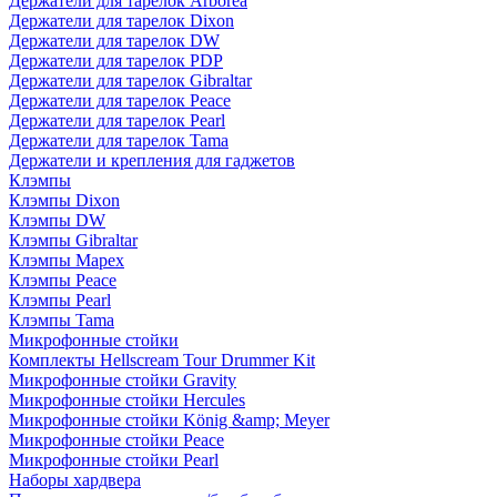
Держатели для тарелок Arborea
Держатели для тарелок Dixon
Держатели для тарелок DW
Держатели для тарелок PDP
Держатели для тарелок Gibraltar
Держатели для тарелок Peace
Держатели для тарелок Pearl
Держатели для тарелок Tama
Держатели и крепления для гаджетов
Клэмпы
Клэмпы Dixon
Клэмпы DW
Клэмпы Gibraltar
Клэмпы Mapex
Клэмпы Peace
Клэмпы Pearl
Клэмпы Tama
Микрофонные стойки
Комплекты Hellscream Tour Drummer Kit
Микрофонные стойки Gravity
Микрофонные стойки Hercules
Микрофонные стойки König &amp; Meyer
Микрофонные стойки Peace
Микрофонные стойки Pearl
Наборы хардвера