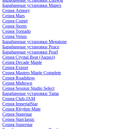
Барабанные установки Ludwig
Барабанные установки Mapex
Серия Armory
Серия Mars
Серия Comet
Серия Storm
Серия Tornado
Серия Venus
Барабанные установки Megatone
Барабанные установки Peace
Барабанные установки Pearl
Серия Crystal Beat (Акрил)
Серия Decade Maple
Серия Export
Серия Masters Maple Complete
Серия Roadshow
Серия Midtown
Серия Session Studio Select
Барабанные установки Tama
Серия Club-JAM
Серия ImperialStar
Серия Rhythm Mate
Серия Stagestar
Серия Starclassic
Серия Superstar