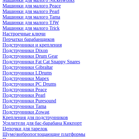
Машинки для малого Nickelworks
Машинки для малого Peace
Машинки для малого Pearl
Машинки для малого Tama
Машинки для малого TJW
Машинки для малого Trick
Настроечные ключи
Перчатки барабанщиков
Подструнники и крепления
Подструнники Dixon
Подструнники Drum Gear
Подструнники Fat Cat Snappy Snares
Подструнники Gibraltar
Подструнники LDrums
Подструнники Mapex
Подструнники PC Drums
Подструнники Peace
Подструнники Pearl
Подструнники Puresound
Подструнники Tama
Подструнники Zowag
Крепления для подструнников
Усилители для бас-барабана Кикпорт
Цепочки для тарелок
Шумо\вибропоглощающие платформы