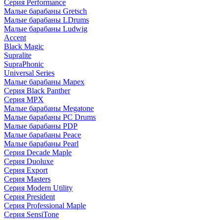
Серия Performance
Малые барабаны Gretsch
Малые барабаны LDrums
Малые барабаны Ludwig
Accent
Black Magic
Supralite
SupraPhonic
Universal Series
Малые барабаны Mapex
Серия Black Panther
Серия MPX
Малые барабаны Megatone
Малые барабаны PC Drums
Малые барабаны PDP
Малые барабаны Peace
Малые барабаны Pearl
Серия Decade Maple
Серия Duoluxe
Серия Export
Серия Masters
Серия Modern Utility
Серия President
Серия Professional Maple
Серия SensiTone