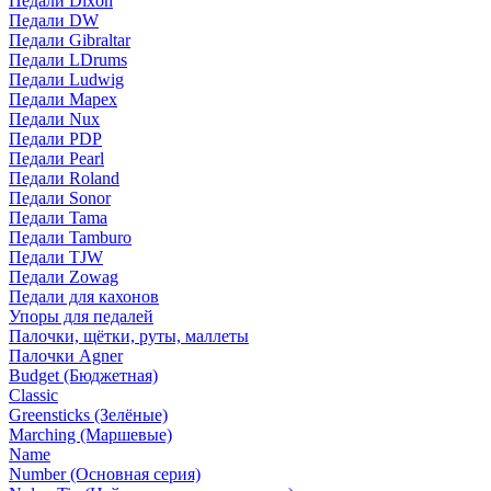
Педали Dixon
Педали DW
Педали Gibraltar
Педали LDrums
Педали Ludwig
Педали Mapex
Педали Nux
Педали PDP
Педали Pearl
Педали Roland
Педали Sonor
Педали Tama
Педали Tamburo
Педали TJW
Педали Zowag
Педали для кахонов
Упоры для педалей
Палочки, щётки, руты, маллеты
Палочки Agner
Budget (Бюджетная)
Classic
Greensticks (Зелёные)
Marching (Маршевые)
Name
Number (Основная серия)