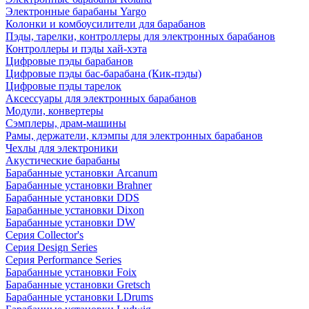
Электронные барабаны Yargo
Колонки и комбоусилители для барабанов
Пэды, тарелки, контроллеры для электронных барабанов
Контроллеры и пэды хай-хэта
Цифровые пэды барабанов
Цифровые пэды бас-барабана (Кик-пэды)
Цифровые пэды тарелок
Аксессуары для электронных барабанов
Модули, конвертеры
Сэмплеры, драм-машины
Рамы, держатели, клэмпы для электронных барабанов
Чехлы для электроники
Акустические барабаны
Барабанные установки Arcanum
Барабанные установки Brahner
Барабанные установки DDS
Барабанные установки Dixon
Барабанные установки DW
Серия Collector's
Серия Design Series
Серия Performance Series
Барабанные установки Foix
Барабанные установки Gretsch
Барабанные установки LDrums