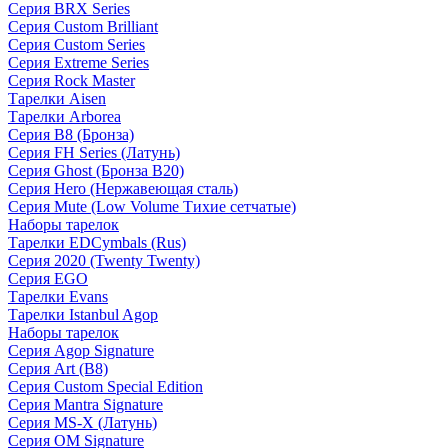
Серия BRX Series
Серия Custom Brilliant
Серия Custom Series
Серия Extreme Series
Серия Rock Master
Тарелки Aisen
Тарелки Arborea
Серия B8 (Бронза)
Серия FH Series (Латунь)
Серия Ghost (Бронза B20)
Серия Hero (Нержавеющая сталь)
Серия Mute (Low Volume Тихие сетчатые)
Наборы тарелок
Тарелки EDCymbals (Rus)
Серия 2020 (Twenty Twenty)
Серия EGO
Тарелки Evans
Тарелки Istanbul Agop
Наборы тарелок
Серия Agop Signature
Серия Art (B8)
Серия Custom Special Edition
Серия Mantra Signature
Серия MS-X (Латунь)
Серия OM Signature