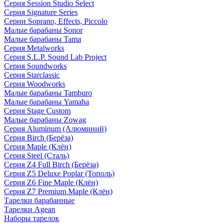
Серия Session Studio Select
Серия Signature Series
Серии Soprano, Effects, Piccolo
Малые барабаны Sonor
Малые барабаны Tama
Серия Metalworks
Серия S.L.P. Sound Lab Project
Серия Soundworks
Серия Starclassic
Серия Woodworks
Малые барабаны Tamburo
Малые барабаны Yamaha
Серия Stage Custom
Малые барабаны Zowag
Серия Aluminum (Алюминий)
Серия Birch (Берёза)
Серия Maple (Клён)
Серия Steel (Сталь)
Серия Z4 Full Birch (Берёза)
Серия Z5 Deluxe Poplar (Тополь)
Серия Z6 Fine Maple (Клён)
Серия Z7 Premium Maple (Клён)
Тарелки барабанные
Тарелки Agean
Наборы тарелок