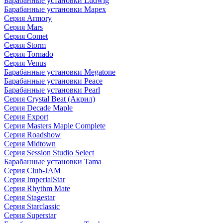
Барабанные установки Ludwig
Барабанные установки Mapex
Серия Armory
Серия Mars
Серия Comet
Серия Storm
Серия Tornado
Серия Venus
Барабанные установки Megatone
Барабанные установки Peace
Барабанные установки Pearl
Серия Crystal Beat (Акрил)
Серия Decade Maple
Серия Export
Серия Masters Maple Complete
Серия Roadshow
Серия Midtown
Серия Session Studio Select
Барабанные установки Tama
Серия Club-JAM
Серия ImperialStar
Серия Rhythm Mate
Серия Stagestar
Серия Starclassic
Серия Superstar