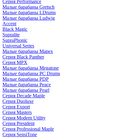
Серия Performance
Малые барабаны Gretsch
Малые барабаны LDrums
Малые барабаны Ludwig
Accent
Black Magic
Supralite
SupraPhonic
Universal Series
Малые барабаны Mapex
Серия Black Panther
Серия MPX
Малые барабаны Megatone
Малые барабаны PC Drums
Малые барабаны PDP
Малые барабаны Peace
Малые барабаны Pearl
Серия Decade Maple
Серия Duoluxe
Серия Export
Серия Masters
Серия Modern Utility
Серия President
Серия Professional Maple
Серия SensiTone