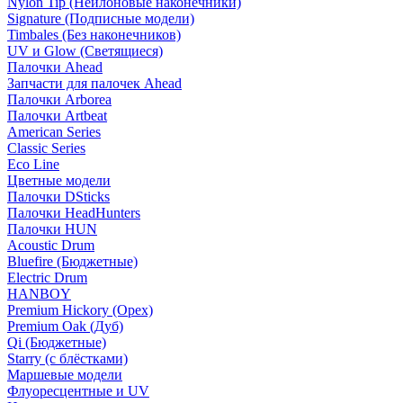
Nylon Tip (Нейлоновые наконечники)
Signature (Подписные модели)
Timbales (Без наконечников)
UV и Glow (Светящиеся)
Палочки Ahead
Запчасти для палочек Ahead
Палочки Arborea
Палочки Artbeat
American Series
Classic Series
Eco Line
Цветные модели
Палочки DSticks
Палочки HeadHunters
Палочки HUN
Acoustic Drum
Bluefire (Бюджетные)
Electric Drum
HANBOY
Premium Hickory (Орех)
Premium Oak (Дуб)
Qi (Бюджетные)
Starry (с блёстками)
Маршевые модели
Флуоресцентные и UV