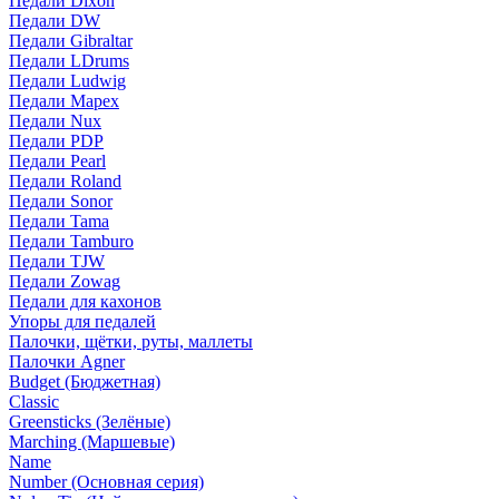
Педали Dixon
Педали DW
Педали Gibraltar
Педали LDrums
Педали Ludwig
Педали Mapex
Педали Nux
Педали PDP
Педали Pearl
Педали Roland
Педали Sonor
Педали Tama
Педали Tamburo
Педали TJW
Педали Zowag
Педали для кахонов
Упоры для педалей
Палочки, щётки, руты, маллеты
Палочки Agner
Budget (Бюджетная)
Classic
Greensticks (Зелёные)
Marching (Маршевые)
Name
Number (Основная серия)