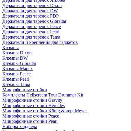
Держатели для тарелок Arborea
Держатели для тарелок Dixon
Держатели для тарелок DW
Держатели для тарелок PDP
Держатели для тарелок Gibraltar
Держатели для тарелок Peace
Держатели для тарелок Pearl
Держатели для тарелок Tama
Держатели и крепления для гаджетов
Клэмпы
Клэмпы Dixon
Клэмпы DW
Клэмпы Gibraltar
Клэмпы Mapex
Клэмпы Peace
Клэмпы Pearl
Клэмпы Tama
Микрофонные стойки
Комплекты Hellscream Tour Drummer Kit
Микрофонные стойки Gravity
Микрофонные стойки Hercules
Микрофонные стойки König &amp; Meyer
Микрофонные стойки Peace
Микрофонные стойки Pearl
Наборы хардвера