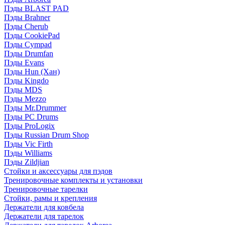
Пэды BLAST PAD
Пэды Brahner
Пэды Cherub
Пэды CookiePad
Пэды Cympad
Пэды Drumfan
Пэды Evans
Пэды Hun (Хан)
Пэды Kingdo
Пэды MDS
Пэды Mezzo
Пэды Mr.Drummer
Пэды PC Drums
Пэды ProLogix
Пэды Russian Drum Shop
Пэды Vic Firth
Пэды Williams
Пэды Zildjian
Стойки и аксессуары для пэдов
Тренировочные комплекты и установки
Тренировочные тарелки
Стойки, рамы и крепления
Держатели для ковбела
Держатели для тарелок