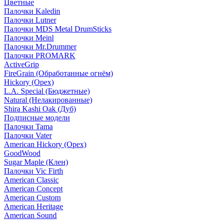
Цветные
Палочки Kaledin
Палочки Lutner
Палочки MDS Metal DrumSticks
Палочки Meinl
Палочки Mr.Drummer
Палочки PROMARK
ActiveGrip
FireGrain (Обработанные огнём)
Hickory (Орех)
L.A. Special (Бюджетные)
Natural (Нелакированные)
Shira Kashi Oak (Дуб)
Подписные модели
Палочки Tama
Палочки Vater
American Hickory (Орех)
GoodWood
Sugar Maple (Клен)
Палочки Vic Firth
American Classic
American Concept
American Custom
American Heritage
American Sound