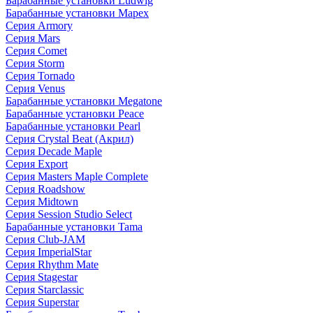
Барабанные установки Ludwig
Барабанные установки Mapex
Серия Armory
Серия Mars
Серия Comet
Серия Storm
Серия Tornado
Серия Venus
Барабанные установки Megatone
Барабанные установки Peace
Барабанные установки Pearl
Серия Crystal Beat (Акрил)
Серия Decade Maple
Серия Export
Серия Masters Maple Complete
Серия Roadshow
Серия Midtown
Серия Session Studio Select
Барабанные установки Tama
Серия Club-JAM
Серия ImperialStar
Серия Rhythm Mate
Серия Stagestar
Серия Starclassic
Серия Superstar