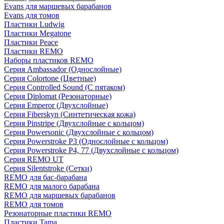
Evans для маршевых барабанов
Evans для томов
Пластики Ludwig
Пластики Megatone
Пластики Peace
Пластики REMO
Наборы пластиков REMO
Серия Ambassador (Однослойные)
Серия Colortone (Цветные)
Серия Controlled Sound (С пятаком)
Серия Diplomat (Резонаторные)
Серия Emperor (Двухслойные)
Серия Fiberskyn (Синтетическая кожа)
Серия Pinstripe (Двухслойные с кольцом)
Серия Powersonic (Двухслойные с кольцом)
Серия Powerstroke P3 (Однослойные с кольцом)
Серия Powerstroke P4, 77 (Двухслойные с кольцом)
Серия REMO UT
Серия Silentstroke (Сетки)
REMO для бас-барабана
REMO для малого барабана
REMO для маршевых барабанов
REMO для томов
Резонаторные пластики REMO
Пластики Tama