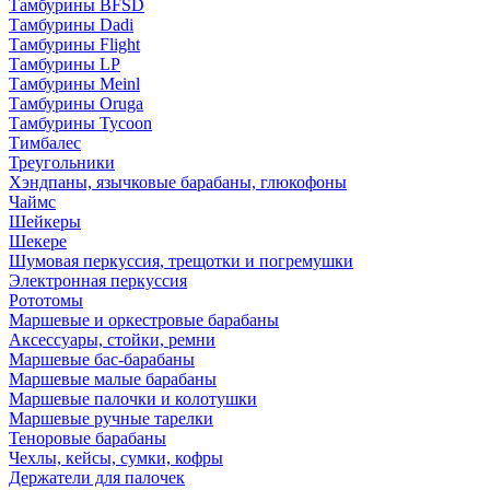
Тамбурины BFSD
Тамбурины Dadi
Тамбурины Flight
Тамбурины LP
Тамбурины Meinl
Тамбурины Oruga
Тамбурины Tycoon
Тимбалес
Треугольники
Хэндпаны, язычковые барабаны, глюкофоны
Чаймс
Шейкеры
Шекере
Шумовая перкуссия, трещотки и погремушки
Электронная перкуссия
Рототомы
Маршевые и оркестровые барабаны
Аксессуары, стойки, ремни
Маршевые бас-барабаны
Маршевые малые барабаны
Маршевые палочки и колотушки
Маршевые ручные тарелки
Теноровые барабаны
Чехлы, кейсы, сумки, кофры
Держатели для палочек