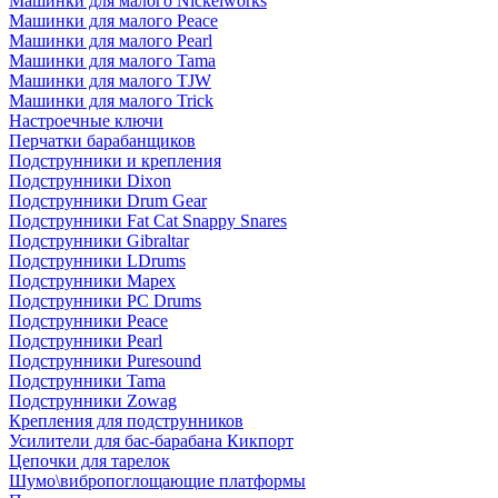
Машинки для малого Nickelworks
Машинки для малого Peace
Машинки для малого Pearl
Машинки для малого Tama
Машинки для малого TJW
Машинки для малого Trick
Настроечные ключи
Перчатки барабанщиков
Подструнники и крепления
Подструнники Dixon
Подструнники Drum Gear
Подструнники Fat Cat Snappy Snares
Подструнники Gibraltar
Подструнники LDrums
Подструнники Mapex
Подструнники PC Drums
Подструнники Peace
Подструнники Pearl
Подструнники Puresound
Подструнники Tama
Подструнники Zowag
Крепления для подструнников
Усилители для бас-барабана Кикпорт
Цепочки для тарелок
Шумо\вибропоглощающие платформы