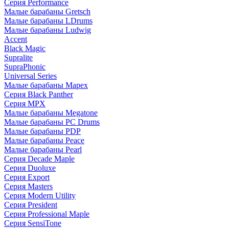
Серия Performance
Малые барабаны Gretsch
Малые барабаны LDrums
Малые барабаны Ludwig
Accent
Black Magic
Supralite
SupraPhonic
Universal Series
Малые барабаны Mapex
Серия Black Panther
Серия MPX
Малые барабаны Megatone
Малые барабаны PC Drums
Малые барабаны PDP
Малые барабаны Peace
Малые барабаны Pearl
Серия Decade Maple
Серия Duoluxe
Серия Export
Серия Masters
Серия Modern Utility
Серия President
Серия Professional Maple
Серия SensiTone