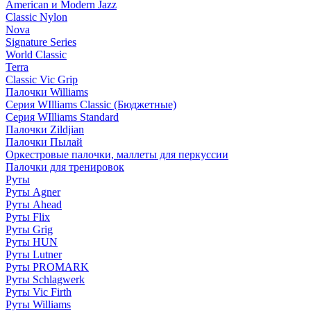
American и Modern Jazz
Classic Nylon
Nova
Signature Series
World Classic
Terra
Classic Vic Grip
Палочки Williams
Серия WIlliams Classic (Бюджетные)
Серия WIlliams Standard
Палочки Zildjian
Палочки Пылай
Оркестровые палочки, маллеты для перкуссии
Палочки для тренировок
Руты
Руты Agner
Руты Ahead
Руты Flix
Руты Grig
Руты HUN
Руты Lutner
Руты PROMARK
Руты Schlagwerk
Руты Vic Firth
Руты Williams