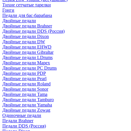
Тихие сетчатые тарелки
Гонги
Педали для бас-барабана
Двойные педали
Двойные педали Brahner
Двойные педали DDS (Россия)
Двойные педали Dixon
Двойные педали DW
Двойные педали EHWD
Двойные педали Gibraltar
Двойные педали LDrums
Двойные педали Mapex
Двойные педали PC Drums
Двойные педали PDP
Двойные педали Pearl
Двойные педали Roland
Двойные педали Sonor
Двойные педали Tama
Двойные педали Tamburo
Двойные педали Yamaha
Двойные педали Zowag
Одиночные педали
Педали Brahner
Педали DDS (Россия)