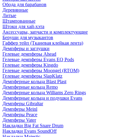
Обода для барабанов
Деревянные
Литые
Штампованные
Штоки для хай-хэта
Аксессуары, запчасти и комплектующие
Беруши для музыкантов
Гаффер тейп (Тканевая клейкая лента)
Демпферы и заглушки
Гелевые демпферы Ahead
Гелевые демпферы Evans EQ Pods
Гелевые демпферы Kingdo
Гелевые демпферы Moongel (RTOM)
Гелевые демпферы SlapKlatz
Демпферные кольца Blast Plast
Демпферные кольца Remo
Демпферные кольца Williams Zero Rings
Демпферные кольца и подушки Evans
Демпферы Gibraltar
Демпферы Meinl
Демпферы Peace
Демпферы Vater
Накладки Big Fat Snare Drum
Накладки Evans SoundOff
Накладки Majestic