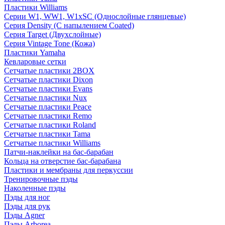
Пластики Williams
Серии W1, WW1, W1xSC (Однослойные глянцевые)
Серия Density (C напылением Coated)
Серия Target (Двухслойные)
Серия Vintage Tone (Кожа)
Пластики Yamaha
Кевларовые сетки
Сетчатые пластики 2BOX
Сетчатые пластики Dixon
Сетчатые пластики Evans
Сетчатые пластики Nux
Сетчатые пластики Peace
Сетчатые пластики Remo
Сетчатые пластики Roland
Сетчатые пластики Tama
Сетчатые пластики Williams
Патчи-наклейки на бас-барабан
Кольца на отверстие бас-барабана
Пластики и мембраны для перкуссии
Тренировочные пэды
Наколенные пэды
Пэды для ног
Пэды для рук
Пэды Agner
Пэды Arborea