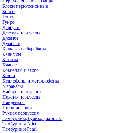
Перкуссия со всего мира
Блоки перкуссионные
Бонго
Гонги
Гуиро
Дарбуки
Детская перкуссия
Джембе
Думбеки
Кавказские барабаны
Калимбы
Кахоны
Клавес
Ковбеллы и агого
Конги
Ксилофоны и металлофоны
Маракасы
Наборы перкуссии
Ножная перкуссия
Пандейрос
Поющие чаши
Ручная перкуссия
Тамбурины, бубны, джинглы
Тамбурины Alice
Тамбурины Pearl