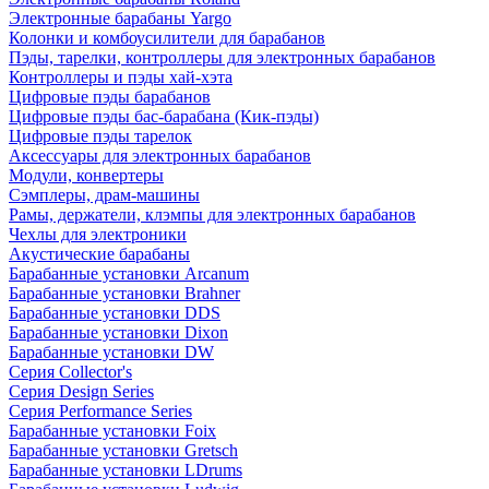
Электронные барабаны Yargo
Колонки и комбоусилители для барабанов
Пэды, тарелки, контроллеры для электронных барабанов
Контроллеры и пэды хай-хэта
Цифровые пэды барабанов
Цифровые пэды бас-барабана (Кик-пэды)
Цифровые пэды тарелок
Аксессуары для электронных барабанов
Модули, конвертеры
Сэмплеры, драм-машины
Рамы, держатели, клэмпы для электронных барабанов
Чехлы для электроники
Акустические барабаны
Барабанные установки Arcanum
Барабанные установки Brahner
Барабанные установки DDS
Барабанные установки Dixon
Барабанные установки DW
Серия Collector's
Серия Design Series
Серия Performance Series
Барабанные установки Foix
Барабанные установки Gretsch
Барабанные установки LDrums