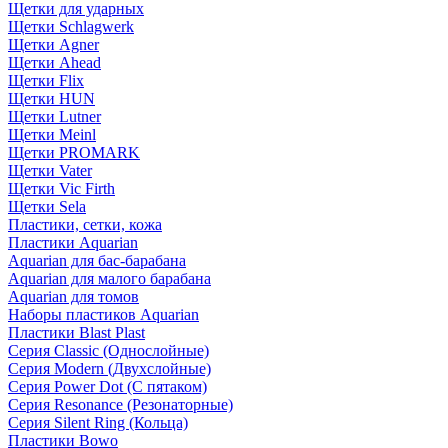
Щетки для ударных
Щетки Schlagwerk
Щетки Agner
Щетки Ahead
Щетки Flix
Щетки HUN
Щетки Lutner
Щетки Meinl
Щетки PROMARK
Щетки Vater
Щетки Vic Firth
Щетки Sela
Пластики, сетки, кожа
Пластики Aquarian
Aquarian для бас-барабана
Aquarian для малого барабана
Aquarian для томов
Наборы пластиков Aquarian
Пластики Blast Plast
Серия Classic (Однослойные)
Серия Modern (Двухслойные)
Серия Power Dot (С пятаком)
Серия Resonance (Резонаторные)
Серия Silent Ring (Кольца)
Пластики Bowo