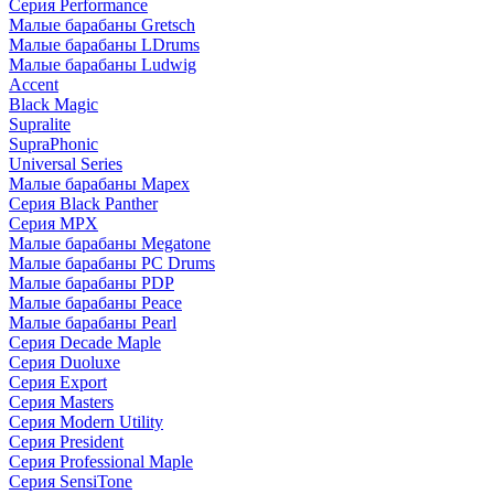
Серия Performance
Малые барабаны Gretsch
Малые барабаны LDrums
Малые барабаны Ludwig
Accent
Black Magic
Supralite
SupraPhonic
Universal Series
Малые барабаны Mapex
Серия Black Panther
Серия MPX
Малые барабаны Megatone
Малые барабаны PC Drums
Малые барабаны PDP
Малые барабаны Peace
Малые барабаны Pearl
Серия Decade Maple
Серия Duoluxe
Серия Export
Серия Masters
Серия Modern Utility
Серия President
Серия Professional Maple
Серия SensiTone