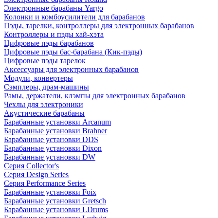
Электронные барабаны Yargo
Колонки и комбоусилители для барабанов
Пэды, тарелки, контроллеры для электронных барабанов
Контроллеры и пэды хай-хэта
Цифровые пэды барабанов
Цифровые пэды бас-барабана (Кик-пэды)
Цифровые пэды тарелок
Аксессуары для электронных барабанов
Модули, конвертеры
Сэмплеры, драм-машины
Рамы, держатели, клэмпы для электронных барабанов
Чехлы для электроники
Акустические барабаны
Барабанные установки Arcanum
Барабанные установки Brahner
Барабанные установки DDS
Барабанные установки Dixon
Барабанные установки DW
Серия Collector's
Серия Design Series
Серия Performance Series
Барабанные установки Foix
Барабанные установки Gretsch
Барабанные установки LDrums