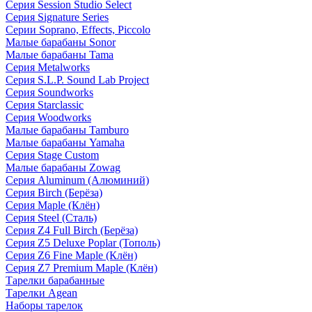
Серия Session Studio Select
Серия Signature Series
Серии Soprano, Effects, Piccolo
Малые барабаны Sonor
Малые барабаны Tama
Серия Metalworks
Серия S.L.P. Sound Lab Project
Серия Soundworks
Серия Starclassic
Серия Woodworks
Малые барабаны Tamburo
Малые барабаны Yamaha
Серия Stage Custom
Малые барабаны Zowag
Серия Aluminum (Алюминий)
Серия Birch (Берёза)
Серия Maple (Клён)
Серия Steel (Сталь)
Серия Z4 Full Birch (Берёза)
Серия Z5 Deluxe Poplar (Тополь)
Серия Z6 Fine Maple (Клён)
Серия Z7 Premium Maple (Клён)
Тарелки барабанные
Тарелки Agean
Наборы тарелок