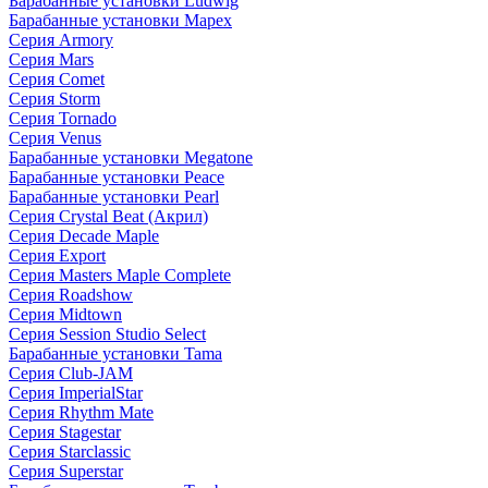
Барабанные установки Ludwig
Барабанные установки Mapex
Серия Armory
Серия Mars
Серия Comet
Серия Storm
Серия Tornado
Серия Venus
Барабанные установки Megatone
Барабанные установки Peace
Барабанные установки Pearl
Серия Crystal Beat (Акрил)
Серия Decade Maple
Серия Export
Серия Masters Maple Complete
Серия Roadshow
Серия Midtown
Серия Session Studio Select
Барабанные установки Tama
Серия Club-JAM
Серия ImperialStar
Серия Rhythm Mate
Серия Stagestar
Серия Starclassic
Серия Superstar