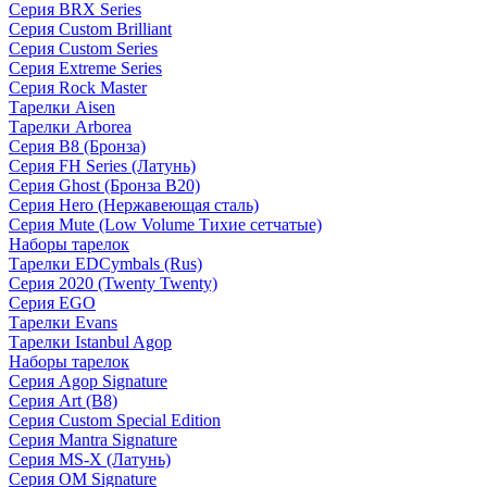
Серия BRX Series
Серия Custom Brilliant
Серия Custom Series
Серия Extreme Series
Серия Rock Master
Тарелки Aisen
Тарелки Arborea
Серия B8 (Бронза)
Серия FH Series (Латунь)
Серия Ghost (Бронза B20)
Серия Hero (Нержавеющая сталь)
Серия Mute (Low Volume Тихие сетчатые)
Наборы тарелок
Тарелки EDCymbals (Rus)
Серия 2020 (Twenty Twenty)
Серия EGO
Тарелки Evans
Тарелки Istanbul Agop
Наборы тарелок
Серия Agop Signature
Серия Art (B8)
Серия Custom Special Edition
Серия Mantra Signature
Серия MS-X (Латунь)
Серия OM Signature