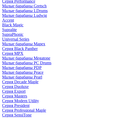
Серия Performance
Малые барабаны Gretsch
Малые барабаны LDrums
Малые барабаны Ludwig
Accent
Black Magic
Supralite
SupraPhonic
Universal Series
Малые барабаны Mapex
Серия Black Panther
Серия MPX
Малые барабаны Megatone
Малые барабаны PC Drums
Малые барабаны PDP
Малые барабаны Peace
Малые барабаны Pearl
Серия Decade Maple
Серия Duoluxe
Серия Export
Серия Masters
Серия Modern Utility
Серия President
Серия Professional Maple
Серия SensiTone