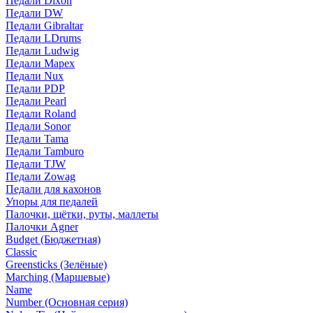
Педали Dixon
Педали DW
Педали Gibraltar
Педали LDrums
Педали Ludwig
Педали Mapex
Педали Nux
Педали PDP
Педали Pearl
Педали Roland
Педали Sonor
Педали Tama
Педали Tamburo
Педали TJW
Педали Zowag
Педали для кахонов
Упоры для педалей
Палочки, щётки, руты, маллеты
Палочки Agner
Budget (Бюджетная)
Classic
Greensticks (Зелёные)
Marching (Маршевые)
Name
Number (Основная серия)