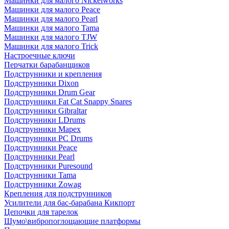
Машинки для малого Nickelworks
Машинки для малого Peace
Машинки для малого Pearl
Машинки для малого Tama
Машинки для малого TJW
Машинки для малого Trick
Настроечные ключи
Перчатки барабанщиков
Подструнники и крепления
Подструнники Dixon
Подструнники Drum Gear
Подструнники Fat Cat Snappy Snares
Подструнники Gibraltar
Подструнники LDrums
Подструнники Mapex
Подструнники PC Drums
Подструнники Peace
Подструнники Pearl
Подструнники Puresound
Подструнники Tama
Подструнники Zowag
Крепления для подструнников
Усилители для бас-барабана Кикпорт
Цепочки для тарелок
Шумо\вибропоглощающие платформы