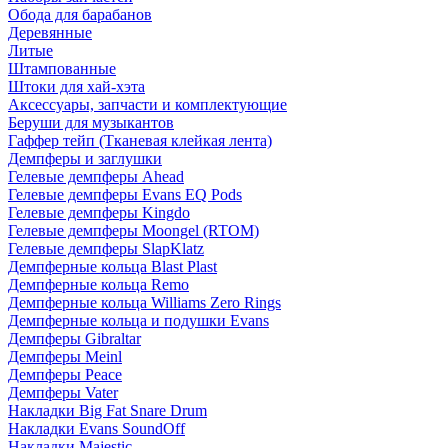
Обода для барабанов
Деревянные
Литые
Штампованные
Штоки для хай-хэта
Аксессуары, запчасти и комплектующие
Беруши для музыкантов
Гаффер тейп (Тканевая клейкая лента)
Демпферы и заглушки
Гелевые демпферы Ahead
Гелевые демпферы Evans EQ Pods
Гелевые демпферы Kingdo
Гелевые демпферы Moongel (RTOM)
Гелевые демпферы SlapKlatz
Демпферные кольца Blast Plast
Демпферные кольца Remo
Демпферные кольца Williams Zero Rings
Демпферные кольца и подушки Evans
Демпферы Gibraltar
Демпферы Meinl
Демпферы Peace
Демпферы Vater
Накладки Big Fat Snare Drum
Накладки Evans SoundOff
Накладки Majestic