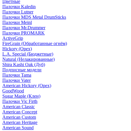
Цветные
Палочки Kaledin
Палочки Lutner
Палочки MDS Metal DrumSticks
Палочки Meinl
Палочки Mr.Drummer
Палочки PROMARK
ActiveGrip
FireGrain (Обработанные огнём)
Hickory (Орех)
L.A. Special (Бюджетные)
Natural (Нелакированные)
Shira Kashi Oak (Дуб)
Подписные модели
Палочки Tama
Палочки Vater
American Hickory (Орех)
GoodWood
Sugar Maple (Клен)
Палочки Vic Firth
American Classic
American Concept
American Custom
American Heritage
American Sound