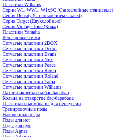
Пластики Williams
Серии W1, WW1, W1xSC (Однослойные глянцевые)
Серия Density (C напылением Coated)
Серия Target (Двухслойные)
Серия Vintage Tone (Кожа)
Пластики Yamaha
Кевларовые сетки
Сетчатые пластики 2BOX
Сетчатые пластики Dixon
Сетчатые пластики Evans
Сетчатые пластики Nux
Сетчатые пластики Peace
Сетчатые пластики Remo
Сетчатые пластики Roland
Сетчатые пластики Tama
Сетчатые пластики Williams
Патчи-наклейки на бас-барабан
Кольца на отверстие бас-барабана
Пластики и мембраны для перкуссии
Тренировочные пэды
Наколенные пэды
Пэды для ног
Пэды для рук
Пэды Agner
Пэды Arborea