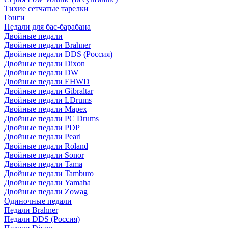
Тихие сетчатые тарелки
Гонги
Педали для бас-барабана
Двойные педали
Двойные педали Brahner
Двойные педали DDS (Россия)
Двойные педали Dixon
Двойные педали DW
Двойные педали EHWD
Двойные педали Gibraltar
Двойные педали LDrums
Двойные педали Mapex
Двойные педали PC Drums
Двойные педали PDP
Двойные педали Pearl
Двойные педали Roland
Двойные педали Sonor
Двойные педали Tama
Двойные педали Tamburo
Двойные педали Yamaha
Двойные педали Zowag
Одиночные педали
Педали Brahner
Педали DDS (Россия)