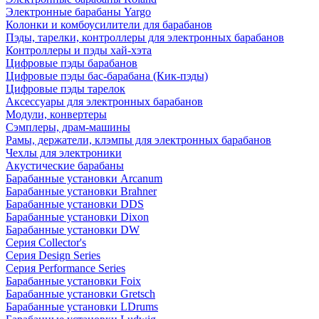
Электронные барабаны Yargo
Колонки и комбоусилители для барабанов
Пэды, тарелки, контроллеры для электронных барабанов
Контроллеры и пэды хай-хэта
Цифровые пэды барабанов
Цифровые пэды бас-барабана (Кик-пэды)
Цифровые пэды тарелок
Аксессуары для электронных барабанов
Модули, конвертеры
Сэмплеры, драм-машины
Рамы, держатели, клэмпы для электронных барабанов
Чехлы для электроники
Акустические барабаны
Барабанные установки Arcanum
Барабанные установки Brahner
Барабанные установки DDS
Барабанные установки Dixon
Барабанные установки DW
Серия Collector's
Серия Design Series
Серия Performance Series
Барабанные установки Foix
Барабанные установки Gretsch
Барабанные установки LDrums