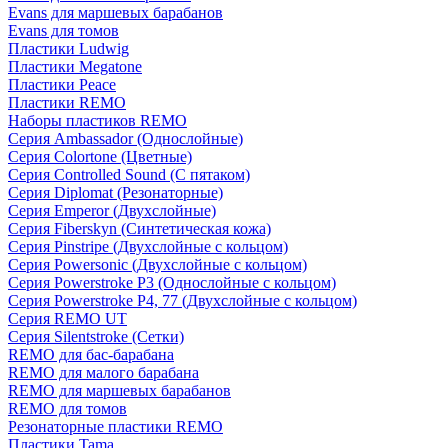
Evans для маршевых барабанов
Evans для томов
Пластики Ludwig
Пластики Megatone
Пластики Peace
Пластики REMO
Наборы пластиков REMO
Серия Ambassador (Однослойные)
Серия Colortone (Цветные)
Серия Controlled Sound (С пятаком)
Серия Diplomat (Резонаторные)
Серия Emperor (Двухслойные)
Серия Fiberskyn (Синтетическая кожа)
Серия Pinstripe (Двухслойные с кольцом)
Серия Powersonic (Двухслойные с кольцом)
Серия Powerstroke P3 (Однослойные с кольцом)
Серия Powerstroke P4, 77 (Двухслойные с кольцом)
Серия REMO UT
Серия Silentstroke (Сетки)
REMO для бас-барабана
REMO для малого барабана
REMO для маршевых барабанов
REMO для томов
Резонаторные пластики REMO
Пластики Tama