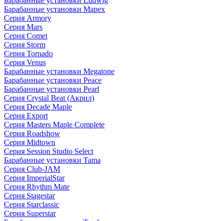
Барабанные установки Ludwig
Барабанные установки Mapex
Серия Armory
Серия Mars
Серия Comet
Серия Storm
Серия Tornado
Серия Venus
Барабанные установки Megatone
Барабанные установки Peace
Барабанные установки Pearl
Серия Crystal Beat (Акрил)
Серия Decade Maple
Серия Export
Серия Masters Maple Complete
Серия Roadshow
Серия Midtown
Серия Session Studio Select
Барабанные установки Tama
Серия Club-JAM
Серия ImperialStar
Серия Rhythm Mate
Серия Stagestar
Серия Starclassic
Серия Superstar