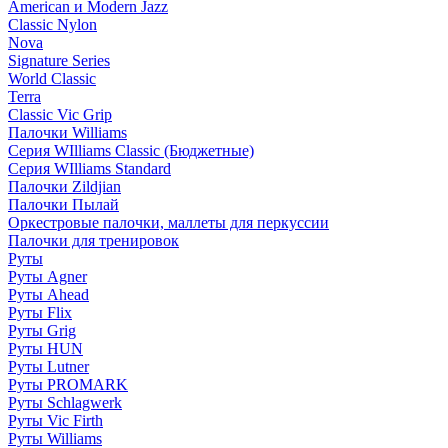
American и Modern Jazz
Classic Nylon
Nova
Signature Series
World Classic
Terra
Classic Vic Grip
Палочки Williams
Серия WIlliams Classic (Бюджетные)
Серия WIlliams Standard
Палочки Zildjian
Палочки Пылай
Оркестровые палочки, маллеты для перкуссии
Палочки для тренировок
Руты
Руты Agner
Руты Ahead
Руты Flix
Руты Grig
Руты HUN
Руты Lutner
Руты PROMARK
Руты Schlagwerk
Руты Vic Firth
Руты Williams