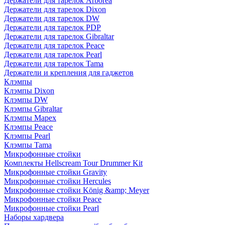
Держатели для тарелок Arborea
Держатели для тарелок Dixon
Держатели для тарелок DW
Держатели для тарелок PDP
Держатели для тарелок Gibraltar
Держатели для тарелок Peace
Держатели для тарелок Pearl
Держатели для тарелок Tama
Держатели и крепления для гаджетов
Клэмпы
Клэмпы Dixon
Клэмпы DW
Клэмпы Gibraltar
Клэмпы Mapex
Клэмпы Peace
Клэмпы Pearl
Клэмпы Tama
Микрофонные стойки
Комплекты Hellscream Tour Drummer Kit
Микрофонные стойки Gravity
Микрофонные стойки Hercules
Микрофонные стойки König &amp; Meyer
Микрофонные стойки Peace
Микрофонные стойки Pearl
Наборы хардвера