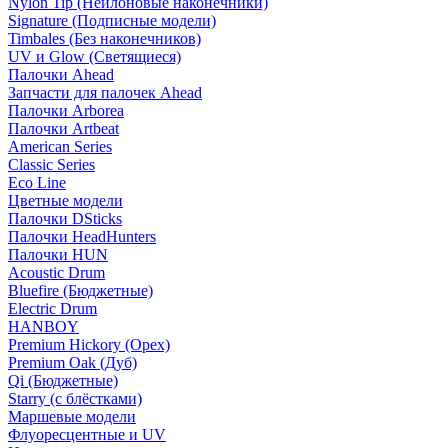
Nylon Tip (Нейлоновые наконечники)
Signature (Подписные модели)
Timbales (Без наконечников)
UV и Glow (Светящиеся)
Палочки Ahead
Запчасти для палочек Ahead
Палочки Arborea
Палочки Artbeat
American Series
Classic Series
Eco Line
Цветные модели
Палочки DSticks
Палочки HeadHunters
Палочки HUN
Acoustic Drum
Bluefire (Бюджетные)
Electric Drum
HANBOY
Premium Hickory (Орех)
Premium Oak (Дуб)
Qi (Бюджетные)
Starry (с блёстками)
Маршевые модели
Флуоресцентные и UV