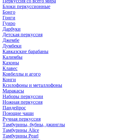
Перкуссия со всего мира
Блоки перкуссионные
Бонго
Гонги
Гуиро
Дарбуки
Детская перкуссия
Джембе
Думбеки
Кавказские барабаны
Калимбы
Кахоны
Клавес
Ковбеллы и агого
Конги
Ксилофоны и металлофоны
Маракасы
Наборы перкуссии
Ножная перкуссия
Пандейрос
Поющие чаши
Ручная перкуссия
Тамбурины, бубны, джинглы
Тамбурины Alice
Тамбурины Pearl