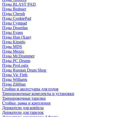
Пэды BLAST PAD
Пэды Brahner
Пэды Cherub
Пэды CookiePad
Пэды Cympad
Пэды Drumfan
Пэды Evans
Пэды Hun (Хан)
Пэды Kingdo
Пэды MDS
Пэды Mezzo
Пэды Mr.Drummer
Пэды PC Drums
Пэды ProLogix
Пэды Russian Drum Shop
Пэды Vic Firth
Пэды Williams
Пэды Zildjian
Стойки и аксессуары для пэдов
Тренировочные комплекты и установки
Тренировочные тарелки
Стойки, рамы и крепления
Держатели для ковбела
Держатели для тарелок