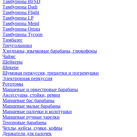
Тамбурины BFSD
Тамбурины Dadi
Тамбурины Flight
Тамбурины LP
Тамбурины Meinl
Тамбурины Oruga
Тамбурины Tycoon
Тимбалес
Треугольники
Хэндпаны, язычковые барабаны, глюкофоны
Чаймс
Шейкеры
Шекере
Шумовая перкуссия, трещотки и погремушки
Электронная перкуссия
Рототомы
Маршевые и оркестровые барабаны
Аксессуары, стойки, ремни
Маршевые бас-барабаны
Маршевые малые барабаны
Маршевые палочки и колотушки
Маршевые ручные тарелки
Теноровые барабаны
Чехлы, кейсы, сумки, кофры
Держатели для палочек