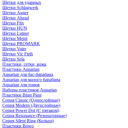
Щетки для ударных
Щетки Schlagwerk
Щетки Agner
Щетки Ahead
Щетки Flix
Щетки HUN
Щетки Lutner
Щетки Meinl
Щетки PROMARK
Щетки Vater
Щетки Vic Firth
Щетки Sela
Пластики, сетки, кожа
Пластики Aquarian
Aquarian для бас-барабана
Aquarian для малого барабана
Aquarian для томов
Наборы пластиков Aquarian
Пластики Blast Plast
Серия Classic (Однослойные)
Серия Modern (Двухслойные)
Серия Power Dot (С пятаком)
Серия Resonance (Резонаторные)
Серия Silent Ring (Кольца)
Пластики Bowo