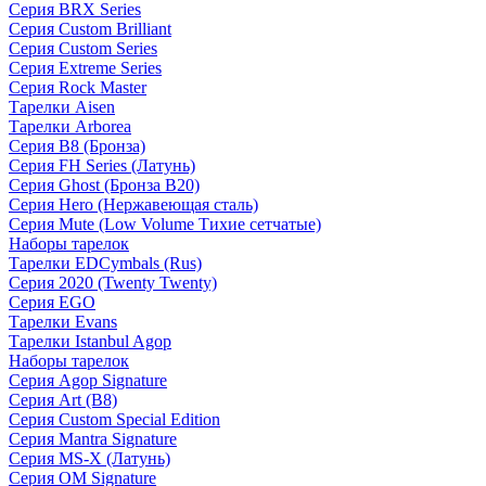
Серия BRX Series
Серия Custom Brilliant
Серия Custom Series
Серия Extreme Series
Серия Rock Master
Тарелки Aisen
Тарелки Arborea
Серия B8 (Бронза)
Серия FH Series (Латунь)
Серия Ghost (Бронза B20)
Серия Hero (Нержавеющая сталь)
Серия Mute (Low Volume Тихие сетчатые)
Наборы тарелок
Тарелки EDCymbals (Rus)
Серия 2020 (Twenty Twenty)
Серия EGO
Тарелки Evans
Тарелки Istanbul Agop
Наборы тарелок
Серия Agop Signature
Серия Art (B8)
Серия Custom Special Edition
Серия Mantra Signature
Серия MS-X (Латунь)
Серия OM Signature