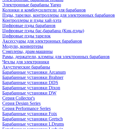
Электронные барабаны Yargo
Колонки и комбоусилители для барабанов
Пэды, тарелки, контроллеры для электронных барабанов
Контроллеры и пэды хай-хэта
Цифровые пэды барабанов
Цифровые пэды бас-барабана (Кик-пэды)
Цифровые пэды тарелок
Аксессуары для электронных барабанов
Модули, конвертеры
Сэмплеры, драм-машины
Рамы, держатели, клэмпы для электронных барабанов
Чехлы для электроники
Акустические барабаны
Барабанные установки Arcanum
Барабанные установки Brahner
Барабанные установки DDS
Барабанные установки Dixon
Барабанные установки DW
Серия Collector's
Серия Design Series
Серия Performance Series
Барабанные установки Foix
Барабанные установки Gretsch
Барабанные установки LDrums