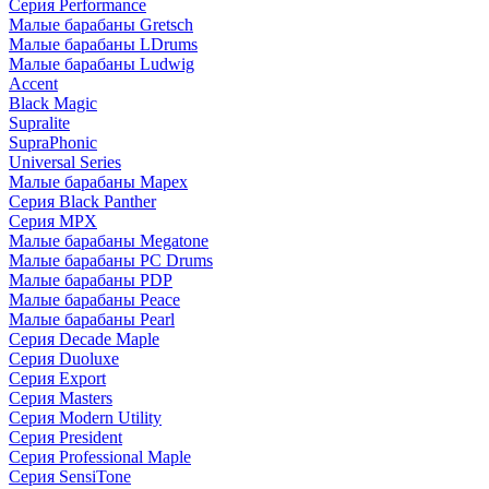
Серия Performance
Малые барабаны Gretsch
Малые барабаны LDrums
Малые барабаны Ludwig
Accent
Black Magic
Supralite
SupraPhonic
Universal Series
Малые барабаны Mapex
Серия Black Panther
Серия MPX
Малые барабаны Megatone
Малые барабаны PC Drums
Малые барабаны PDP
Малые барабаны Peace
Малые барабаны Pearl
Серия Decade Maple
Серия Duoluxe
Серия Export
Серия Masters
Серия Modern Utility
Серия President
Серия Professional Maple
Серия SensiTone