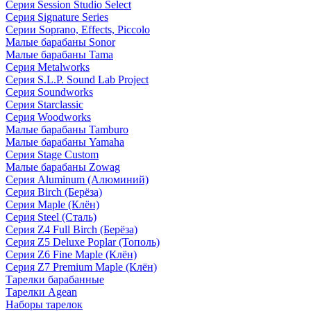
Серия Session Studio Select
Серия Signature Series
Серии Soprano, Effects, Piccolo
Малые барабаны Sonor
Малые барабаны Tama
Серия Metalworks
Серия S.L.P. Sound Lab Project
Серия Soundworks
Серия Starclassic
Серия Woodworks
Малые барабаны Tamburo
Малые барабаны Yamaha
Серия Stage Custom
Малые барабаны Zowag
Серия Aluminum (Алюминий)
Серия Birch (Берёза)
Серия Maple (Клён)
Серия Steel (Сталь)
Серия Z4 Full Birch (Берёза)
Серия Z5 Deluxe Poplar (Тополь)
Серия Z6 Fine Maple (Клён)
Серия Z7 Premium Maple (Клён)
Тарелки барабанные
Тарелки Agean
Наборы тарелок