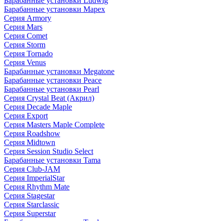
Барабанные установки Ludwig
Барабанные установки Mapex
Серия Armory
Серия Mars
Серия Comet
Серия Storm
Серия Tornado
Серия Venus
Барабанные установки Megatone
Барабанные установки Peace
Барабанные установки Pearl
Серия Crystal Beat (Акрил)
Серия Decade Maple
Серия Export
Серия Masters Maple Complete
Серия Roadshow
Серия Midtown
Серия Session Studio Select
Барабанные установки Tama
Серия Club-JAM
Серия ImperialStar
Серия Rhythm Mate
Серия Stagestar
Серия Starclassic
Серия Superstar