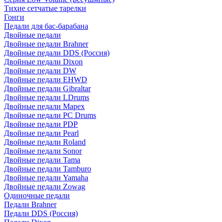
Тихие сетчатые тарелки
Гонги
Педали для бас-барабана
Двойные педали
Двойные педали Brahner
Двойные педали DDS (Россия)
Двойные педали Dixon
Двойные педали DW
Двойные педали EHWD
Двойные педали Gibraltar
Двойные педали LDrums
Двойные педали Mapex
Двойные педали PC Drums
Двойные педали PDP
Двойные педали Pearl
Двойные педали Roland
Двойные педали Sonor
Двойные педали Tama
Двойные педали Tamburo
Двойные педали Yamaha
Двойные педали Zowag
Одиночные педали
Педали Brahner
Педали DDS (Россия)