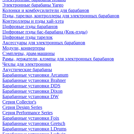
Электронные барабаны Yargo
Колонки и комбоусилители для барабанов
Пэды, тарелки, контроллеры для электронных барабанов
Контроллеры и пэды хай-хэта
Цифровые пэды барабанов
Цифровые пэды бас-барабана (Кик-пэды)
Цифровые пэды тарелок
Аксессуары для электронных барабанов
Модули, конвертеры
Сэмплеры, драм-машины
Рамы, держатели, клэмпы для электронных барабанов
Чехлы для электроники
Акустические барабаны
Барабанные установки Arcanum
Барабанные установки Brahner
Барабанные установки DDS
Барабанные установки Dixon
Барабанные установки DW
Серия Collector's
Серия Design Series
Серия Performance Series
Барабанные установки Foix
Барабанные установки Gretsch
Барабанные установки LDrums