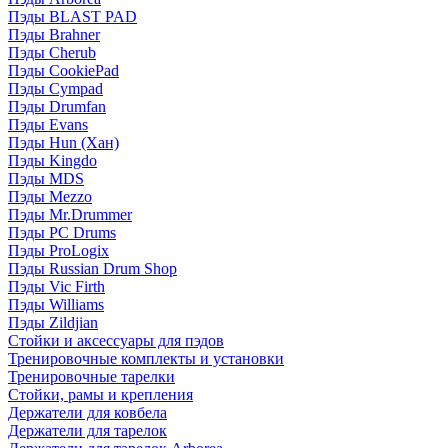
Пэды BLAST PAD
Пэды Brahner
Пэды Cherub
Пэды CookiePad
Пэды Cympad
Пэды Drumfan
Пэды Evans
Пэды Hun (Хан)
Пэды Kingdo
Пэды MDS
Пэды Mezzo
Пэды Mr.Drummer
Пэды PC Drums
Пэды ProLogix
Пэды Russian Drum Shop
Пэды Vic Firth
Пэды Williams
Пэды Zildjian
Стойки и аксессуары для пэдов
Тренировочные комплекты и установки
Тренировочные тарелки
Стойки, рамы и крепления
Держатели для ковбела
Держатели для тарелок