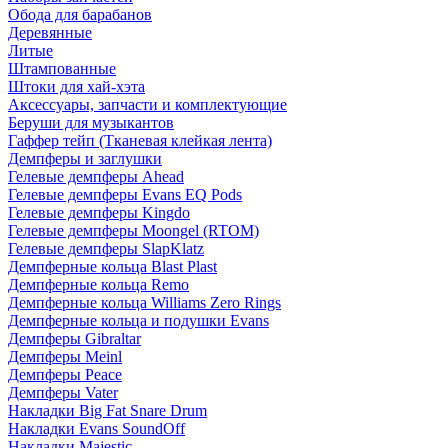
Обода для барабанов
Деревянные
Литые
Штампованные
Штоки для хай-хэта
Аксессуары, запчасти и комплектующие
Беруши для музыкантов
Гаффер тейп (Тканевая клейкая лента)
Демпферы и заглушки
Гелевые демпферы Ahead
Гелевые демпферы Evans EQ Pods
Гелевые демпферы Kingdo
Гелевые демпферы Moongel (RTOM)
Гелевые демпферы SlapKlatz
Демпферные кольца Blast Plast
Демпферные кольца Remo
Демпферные кольца Williams Zero Rings
Демпферные кольца и подушки Evans
Демпферы Gibraltar
Демпферы Meinl
Демпферы Peace
Демпферы Vater
Накладки Big Fat Snare Drum
Накладки Evans SoundOff
Накладки Majestic