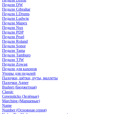
Педали Dixon
Педали DW
Педали Gibraltar
Педали LDrums
Педали Ludwig
Педали Mapex
Педали Nux
Педали PDP
Педали Pearl
Педали Roland
Педали Sonor
Педали Tama
Педали Tamburo
Педали TJW
Педали Zowag
Педали для кахонов
Упоры для педалей
Палочки, щётки, руты, маллеты
Палочки Agner
Budget (Бюджетная)
Classic
Greensticks (Зелёные)
Marching (Маршевые)
Name
Number (Основная серия)