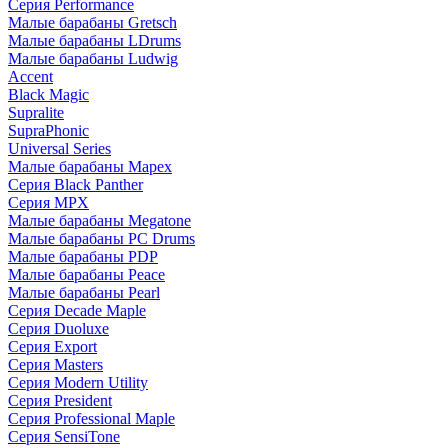
Серия Performance
Малые барабаны Gretsch
Малые барабаны LDrums
Малые барабаны Ludwig
Accent
Black Magic
Supralite
SupraPhonic
Universal Series
Малые барабаны Mapex
Серия Black Panther
Серия MPX
Малые барабаны Megatone
Малые барабаны PC Drums
Малые барабаны PDP
Малые барабаны Peace
Малые барабаны Pearl
Серия Decade Maple
Серия Duoluxe
Серия Export
Серия Masters
Серия Modern Utility
Серия President
Серия Professional Maple
Серия SensiTone