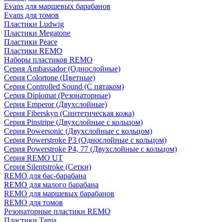
Evans для маршевых барабанов
Evans для томов
Пластики Ludwig
Пластики Megatone
Пластики Peace
Пластики REMO
Наборы пластиков REMO
Серия Ambassador (Однослойные)
Серия Colortone (Цветные)
Серия Controlled Sound (С пятаком)
Серия Diplomat (Резонаторные)
Серия Emperor (Двухслойные)
Серия Fiberskyn (Синтетическая кожа)
Серия Pinstripe (Двухслойные с кольцом)
Серия Powersonic (Двухслойные с кольцом)
Серия Powerstroke P3 (Однослойные с кольцом)
Серия Powerstroke P4, 77 (Двухслойные с кольцом)
Серия REMO UT
Серия Silentstroke (Сетки)
REMO для бас-барабана
REMO для малого барабана
REMO для маршевых барабанов
REMO для томов
Резонаторные пластики REMO
Пластики Tama