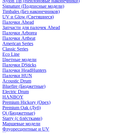
Nylon Tip (Нейлоновые наконечники)
Signature (Подписные модели)
Timbales (Без наконечников)
UV и Glow (Светящиеся)
Палочки Ahead
Запчасти для палочек Ahead
Палочки Arborea
Палочки Artbeat
American Series
Classic Series
Eco Line
Цветные модели
Палочки DSticks
Палочки HeadHunters
Палочки HUN
Acoustic Drum
Bluefire (Бюджетные)
Electric Drum
HANBOY
Premium Hickory (Орех)
Premium Oak (Дуб)
Qi (Бюджетные)
Starry (с блёстками)
Маршевые модели
Флуоресцентные и UV