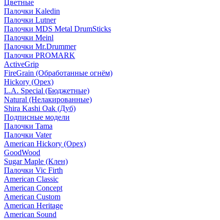
Цветные
Палочки Kaledin
Палочки Lutner
Палочки MDS Metal DrumSticks
Палочки Meinl
Палочки Mr.Drummer
Палочки PROMARK
ActiveGrip
FireGrain (Обработанные огнём)
Hickory (Орех)
L.A. Special (Бюджетные)
Natural (Нелакированные)
Shira Kashi Oak (Дуб)
Подписные модели
Палочки Tama
Палочки Vater
American Hickory (Орех)
GoodWood
Sugar Maple (Клен)
Палочки Vic Firth
American Classic
American Concept
American Custom
American Heritage
American Sound