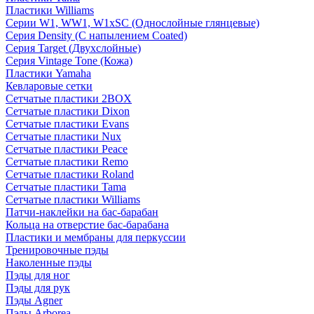
Пластики Williams
Серии W1, WW1, W1xSC (Однослойные глянцевые)
Серия Density (C напылением Coated)
Серия Target (Двухслойные)
Серия Vintage Tone (Кожа)
Пластики Yamaha
Кевларовые сетки
Сетчатые пластики 2BOX
Сетчатые пластики Dixon
Сетчатые пластики Evans
Сетчатые пластики Nux
Сетчатые пластики Peace
Сетчатые пластики Remo
Сетчатые пластики Roland
Сетчатые пластики Tama
Сетчатые пластики Williams
Патчи-наклейки на бас-барабан
Кольца на отверстие бас-барабана
Пластики и мембраны для перкуссии
Тренировочные пэды
Наколенные пэды
Пэды для ног
Пэды для рук
Пэды Agner
Пэды Arborea