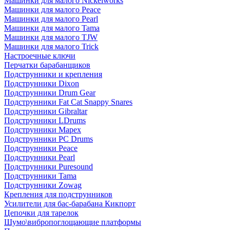
Машинки для малого Nickelworks
Машинки для малого Peace
Машинки для малого Pearl
Машинки для малого Tama
Машинки для малого TJW
Машинки для малого Trick
Настроечные ключи
Перчатки барабанщиков
Подструнники и крепления
Подструнники Dixon
Подструнники Drum Gear
Подструнники Fat Cat Snappy Snares
Подструнники Gibraltar
Подструнники LDrums
Подструнники Mapex
Подструнники PC Drums
Подструнники Peace
Подструнники Pearl
Подструнники Puresound
Подструнники Tama
Подструнники Zowag
Крепления для подструнников
Усилители для бас-барабана Кикпорт
Цепочки для тарелок
Шумо\вибропоглощающие платформы