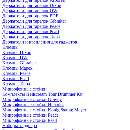
Держатели для тарелок Arborea
Держатели для тарелок Dixon
Держатели для тарелок DW
Держатели для тарелок PDP
Держатели для тарелок Gibraltar
Держатели для тарелок Peace
Держатели для тарелок Pearl
Держатели для тарелок Tama
Держатели и крепления для гаджетов
Клэмпы
Клэмпы Dixon
Клэмпы DW
Клэмпы Gibraltar
Клэмпы Mapex
Клэмпы Peace
Клэмпы Pearl
Клэмпы Tama
Микрофонные стойки
Комплекты Hellscream Tour Drummer Kit
Микрофонные стойки Gravity
Микрофонные стойки Hercules
Микрофонные стойки König &amp; Meyer
Микрофонные стойки Peace
Микрофонные стойки Pearl
Наборы хардвера