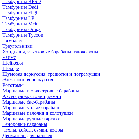
Тамбурины BFSD
Тамбурины Dadi
Тамбурины Flight
Тамбурины LP
Тамбурины Meinl
Тамбурины Oruga
Тамбурины Tycoon
Тимбалес
Треугольники
Хэндпаны, язычковые барабаны, глюкофоны
Чаймс
Шейкеры
Шекере
Шумовая перкуссия, трещотки и погремушки
Электронная перкуссия
Рототомы
Маршевые и оркестровые барабаны
Аксессуары, стойки, ремни
Маршевые бас-барабаны
Маршевые малые барабаны
Маршевые палочки и колотушки
Маршевые ручные тарелки
Теноровые барабаны
Чехлы, кейсы, сумки, кофры
Держатели для палочек