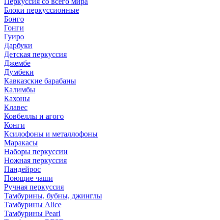
Перкуссия со всего мира
Блоки перкуссионные
Бонго
Гонги
Гуиро
Дарбуки
Детская перкуссия
Джембе
Думбеки
Кавказские барабаны
Калимбы
Кахоны
Клавес
Ковбеллы и агого
Конги
Ксилофоны и металлофоны
Маракасы
Наборы перкуссии
Ножная перкуссия
Пандейрос
Поющие чаши
Ручная перкуссия
Тамбурины, бубны, джинглы
Тамбурины Alice
Тамбурины Pearl