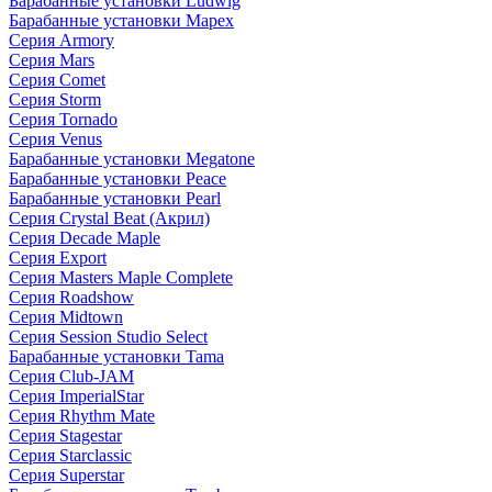
Барабанные установки Ludwig
Барабанные установки Mapex
Серия Armory
Серия Mars
Серия Comet
Серия Storm
Серия Tornado
Серия Venus
Барабанные установки Megatone
Барабанные установки Peace
Барабанные установки Pearl
Серия Crystal Beat (Акрил)
Серия Decade Maple
Серия Export
Серия Masters Maple Complete
Серия Roadshow
Серия Midtown
Серия Session Studio Select
Барабанные установки Tama
Серия Club-JAM
Серия ImperialStar
Серия Rhythm Mate
Серия Stagestar
Серия Starclassic
Серия Superstar