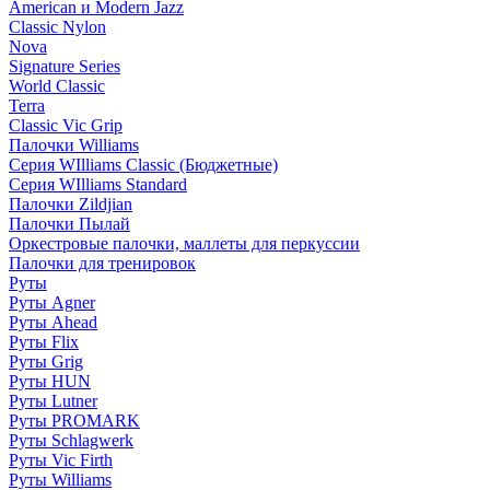
American и Modern Jazz
Classic Nylon
Nova
Signature Series
World Classic
Terra
Classic Vic Grip
Палочки Williams
Серия WIlliams Classic (Бюджетные)
Серия WIlliams Standard
Палочки Zildjian
Палочки Пылай
Оркестровые палочки, маллеты для перкуссии
Палочки для тренировок
Руты
Руты Agner
Руты Ahead
Руты Flix
Руты Grig
Руты HUN
Руты Lutner
Руты PROMARK
Руты Schlagwerk
Руты Vic Firth
Руты Williams