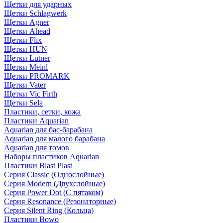
Щетки для ударных
Щетки Schlagwerk
Щетки Agner
Щетки Ahead
Щетки Flix
Щетки HUN
Щетки Lutner
Щетки Meinl
Щетки PROMARK
Щетки Vater
Щетки Vic Firth
Щетки Sela
Пластики, сетки, кожа
Пластики Aquarian
Aquarian для бас-барабана
Aquarian для малого барабана
Aquarian для томов
Наборы пластиков Aquarian
Пластики Blast Plast
Серия Classic (Однослойные)
Серия Modern (Двухслойные)
Серия Power Dot (С пятаком)
Серия Resonance (Резонаторные)
Серия Silent Ring (Кольца)
Пластики Bowo