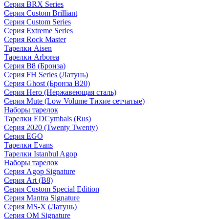
Серия BRX Series
Серия Custom Brilliant
Серия Custom Series
Серия Extreme Series
Серия Rock Master
Тарелки Aisen
Тарелки Arborea
Серия B8 (Бронза)
Серия FH Series (Латунь)
Серия Ghost (Бронза B20)
Серия Hero (Нержавеющая сталь)
Серия Mute (Low Volume Тихие сетчатые)
Наборы тарелок
Тарелки EDCymbals (Rus)
Серия 2020 (Twenty Twenty)
Серия EGO
Тарелки Evans
Тарелки Istanbul Agop
Наборы тарелок
Серия Agop Signature
Серия Art (B8)
Серия Custom Special Edition
Серия Mantra Signature
Серия MS-X (Латунь)
Серия OM Signature