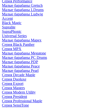
Серия Performance
Малые барабаны Gretsch
Малые барабаны LDrums
Малые барабаны Ludwig
Accent
Black Magic
Supralite
SupraPhonic
Universal Series
Малые барабаны Mapex
Серия Black Panther
Серия MPX
Малые барабаны Megatone
Малые барабаны PC Drums
Малые барабаны PDP
Малые барабаны Peace
Малые барабаны Pearl
Серия Decade Maple
Серия Duoluxe
Серия Export
Серия Masters
Серия Modern Utility
Серия President
Серия Professional Maple
Серия SensiTone