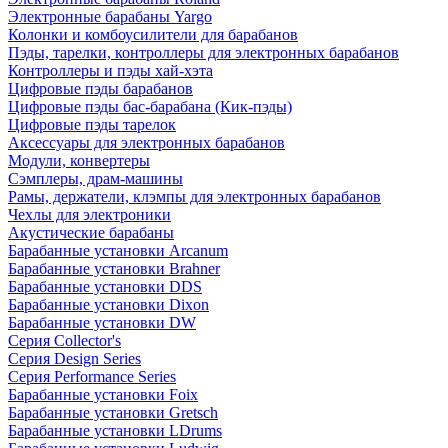
Электронные барабаны Yargo
Колонки и комбоусилители для барабанов
Пэды, тарелки, контроллеры для электронных барабанов
Контроллеры и пэды хай-хэта
Цифровые пэды барабанов
Цифровые пэды бас-барабана (Кик-пэды)
Цифровые пэды тарелок
Аксессуары для электронных барабанов
Модули, конвертеры
Сэмплеры, драм-машины
Рамы, держатели, клэмпы для электронных барабанов
Чехлы для электроники
Акустические барабаны
Барабанные установки Arcanum
Барабанные установки Brahner
Барабанные установки DDS
Барабанные установки Dixon
Барабанные установки DW
Серия Collector's
Серия Design Series
Серия Performance Series
Барабанные установки Foix
Барабанные установки Gretsch
Барабанные установки LDrums