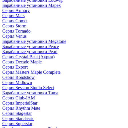
Барабанные установки Ludwig
Барабанные установки Mapex
Серия Armory
Серия Mars
Серия Comet
Серия Storm
Серия Tornado
Серия Venus
Барабанные установки Megatone
Барабанные установки Peace
Барабанные установки Pearl
Серия Crystal Beat (Акрил)
Серия Decade Maple
Серия Export
Серия Masters Maple Complete
Серия Roadshow
Серия Midtown
Серия Session Studio Select
Барабанные установки Tama
Серия Club-JAM
Серия ImperialStar
Серия Rhythm Mate
Серия Stagestar
Серия Starclassic
Серия Superstar