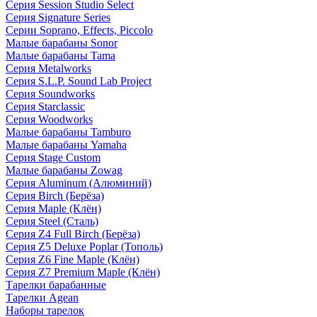
Серия Session Studio Select
Серия Signature Series
Серии Soprano, Effects, Piccolo
Малые барабаны Sonor
Малые барабаны Tama
Серия Metalworks
Серия S.L.P. Sound Lab Project
Серия Soundworks
Серия Starclassic
Серия Woodworks
Малые барабаны Tamburo
Малые барабаны Yamaha
Серия Stage Custom
Малые барабаны Zowag
Серия Aluminum (Алюминий)
Серия Birch (Берёза)
Серия Maple (Клён)
Серия Steel (Сталь)
Серия Z4 Full Birch (Берёза)
Серия Z5 Deluxe Poplar (Тополь)
Серия Z6 Fine Maple (Клён)
Серия Z7 Premium Maple (Клён)
Тарелки барабанные
Тарелки Agean
Наборы тарелок