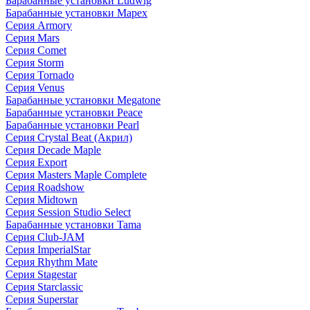
Барабанные установки Ludwig
Барабанные установки Mapex
Серия Armory
Серия Mars
Серия Comet
Серия Storm
Серия Tornado
Серия Venus
Барабанные установки Megatone
Барабанные установки Peace
Барабанные установки Pearl
Серия Crystal Beat (Акрил)
Серия Decade Maple
Серия Export
Серия Masters Maple Complete
Серия Roadshow
Серия Midtown
Серия Session Studio Select
Барабанные установки Tama
Серия Club-JAM
Серия ImperialStar
Серия Rhythm Mate
Серия Stagestar
Серия Starclassic
Серия Superstar