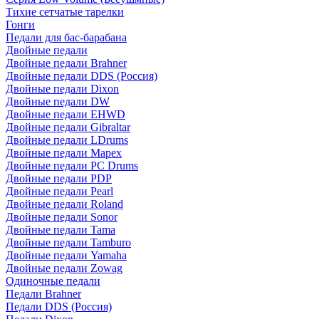
Тихие сетчатые тарелки
Гонги
Педали для бас-барабана
Двойные педали
Двойные педали Brahner
Двойные педали DDS (Россия)
Двойные педали Dixon
Двойные педали DW
Двойные педали EHWD
Двойные педали Gibraltar
Двойные педали LDrums
Двойные педали Mapex
Двойные педали PC Drums
Двойные педали PDP
Двойные педали Pearl
Двойные педали Roland
Двойные педали Sonor
Двойные педали Tama
Двойные педали Tamburo
Двойные педали Yamaha
Двойные педали Zowag
Одиночные педали
Педали Brahner
Педали DDS (Россия)