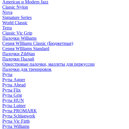
American и Modern Jazz
Classic Nylon
Nova
Signature Series
World Classic
Terra
Classic Vic Grip
Палочки Williams
Серия WIlliams Classic (Бюджетные)
Серия WIlliams Standard
Палочки Zildjian
Палочки Пылай
Оркестровые палочки, маллеты для перкуссии
Палочки для тренировок
Руты
Руты Agner
Руты Ahead
Руты Flix
Руты Grig
Руты HUN
Руты Lutner
Руты PROMARK
Руты Schlagwerk
Руты Vic Firth
Руты Williams