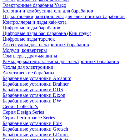
Электронные барабаны Yargo
Колонки и комбоусилители для барабанов
Пэды, тарелки, контроллеры для электронных барабанов
Контроллеры и пэды хай-хэта
Цифровые пэды барабанов
Цифровые пэды бас-барабана (Кик-пэды)
Цифровые пэды тарелок
Аксессуары для электронных барабанов
Модули, конвертеры
Сэмплеры, драм-машины
Рамы, держатели, клэмпы для электронных барабанов
Чехлы для электроники
Акустические барабаны
Барабанные установки Arcanum
Барабанные установки Brahner
Барабанные установки DDS
Барабанные установки Dixon
Барабанные установки DW
Серия Collector's
Серия Design Series
Серия Performance Series
Барабанные установки Foix
Барабанные установки Gretsch
Барабанные установки LDrums