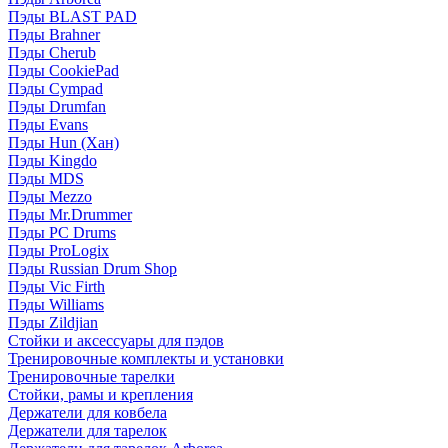
Пэды BLAST PAD
Пэды Brahner
Пэды Cherub
Пэды CookiePad
Пэды Cympad
Пэды Drumfan
Пэды Evans
Пэды Hun (Хан)
Пэды Kingdo
Пэды MDS
Пэды Mezzo
Пэды Mr.Drummer
Пэды PC Drums
Пэды ProLogix
Пэды Russian Drum Shop
Пэды Vic Firth
Пэды Williams
Пэды Zildjian
Стойки и аксессуары для пэдов
Тренировочные комплекты и установки
Тренировочные тарелки
Стойки, рамы и крепления
Держатели для ковбела
Держатели для тарелок