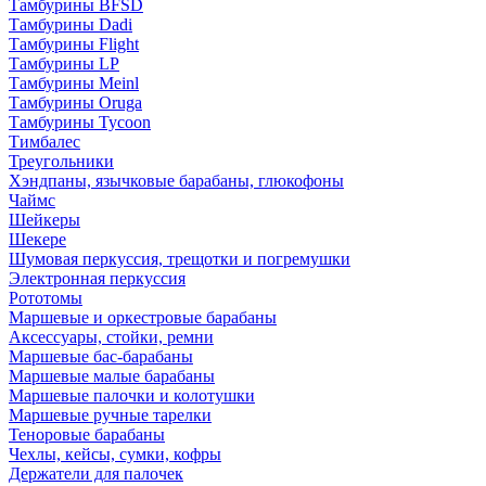
Тамбурины BFSD
Тамбурины Dadi
Тамбурины Flight
Тамбурины LP
Тамбурины Meinl
Тамбурины Oruga
Тамбурины Tycoon
Тимбалес
Треугольники
Хэндпаны, язычковые барабаны, глюкофоны
Чаймс
Шейкеры
Шекере
Шумовая перкуссия, трещотки и погремушки
Электронная перкуссия
Рототомы
Маршевые и оркестровые барабаны
Аксессуары, стойки, ремни
Маршевые бас-барабаны
Маршевые малые барабаны
Маршевые палочки и колотушки
Маршевые ручные тарелки
Теноровые барабаны
Чехлы, кейсы, сумки, кофры
Держатели для палочек