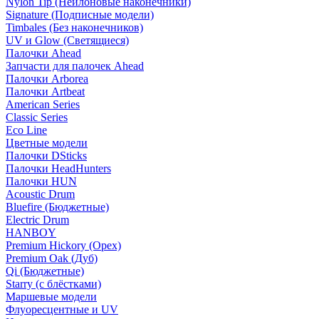
Nylon Tip (Нейлоновые наконечники)
Signature (Подписные модели)
Timbales (Без наконечников)
UV и Glow (Светящиеся)
Палочки Ahead
Запчасти для палочек Ahead
Палочки Arborea
Палочки Artbeat
American Series
Classic Series
Eco Line
Цветные модели
Палочки DSticks
Палочки HeadHunters
Палочки HUN
Acoustic Drum
Bluefire (Бюджетные)
Electric Drum
HANBOY
Premium Hickory (Орех)
Premium Oak (Дуб)
Qi (Бюджетные)
Starry (с блёстками)
Маршевые модели
Флуоресцентные и UV