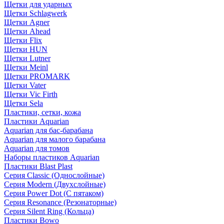
Щетки для ударных
Щетки Schlagwerk
Щетки Agner
Щетки Ahead
Щетки Flix
Щетки HUN
Щетки Lutner
Щетки Meinl
Щетки PROMARK
Щетки Vater
Щетки Vic Firth
Щетки Sela
Пластики, сетки, кожа
Пластики Aquarian
Aquarian для бас-барабана
Aquarian для малого барабана
Aquarian для томов
Наборы пластиков Aquarian
Пластики Blast Plast
Серия Classic (Однослойные)
Серия Modern (Двухслойные)
Серия Power Dot (С пятаком)
Серия Resonance (Резонаторные)
Серия Silent Ring (Кольца)
Пластики Bowo