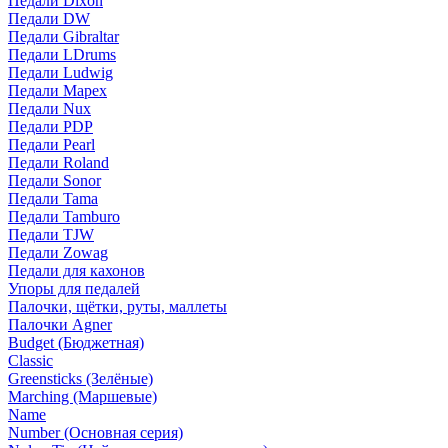
Педали Dixon
Педали DW
Педали Gibraltar
Педали LDrums
Педали Ludwig
Педали Mapex
Педали Nux
Педали PDP
Педали Pearl
Педали Roland
Педали Sonor
Педали Tama
Педали Tamburo
Педали TJW
Педали Zowag
Педали для кахонов
Упоры для педалей
Палочки, щётки, руты, маллеты
Палочки Agner
Budget (Бюджетная)
Classic
Greensticks (Зелёные)
Marching (Маршевые)
Name
Number (Основная серия)