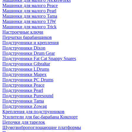
Машинки для малого Nickelworks
Машинки для малого Peace
Машинки для малого Pearl
Машинки для малого Tama
Машинки для малого TJW
Машинки для малого Trick
Настроечные ключи
Перчатки барабанщиков
Подструнники и крепления
Подструнники Dixon
Подструнники Drum Gear
Подструнники Fat Cat Snappy Snares
Подструнники Gibraltar
Подструнники LDrums
Подструнники Mapex
Подструнники PC Drums
Подструнники Peace
Подструнники Pearl
Подструнники Puresound
Подструнники Tama
Подструнники Zowag
Крепления для подструнников
Усилители для бас-барабана Кикпорт
Цепочки для тарелок
Шумо\вибропоглощающие платформы