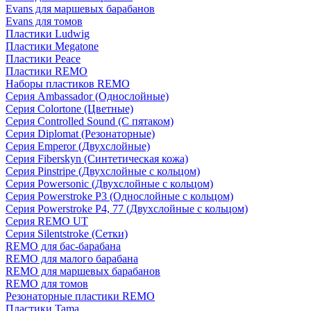
Evans для маршевых барабанов
Evans для томов
Пластики Ludwig
Пластики Megatone
Пластики Peace
Пластики REMO
Наборы пластиков REMO
Серия Ambassador (Однослойные)
Серия Colortone (Цветные)
Серия Controlled Sound (С пятаком)
Серия Diplomat (Резонаторные)
Серия Emperor (Двухслойные)
Серия Fiberskyn (Синтетическая кожа)
Серия Pinstripe (Двухслойные с кольцом)
Серия Powersonic (Двухслойные с кольцом)
Серия Powerstroke P3 (Однослойные с кольцом)
Серия Powerstroke P4, 77 (Двухслойные с кольцом)
Серия REMO UT
Серия Silentstroke (Сетки)
REMO для бас-барабана
REMO для малого барабана
REMO для маршевых барабанов
REMO для томов
Резонаторные пластики REMO
Пластики Tama