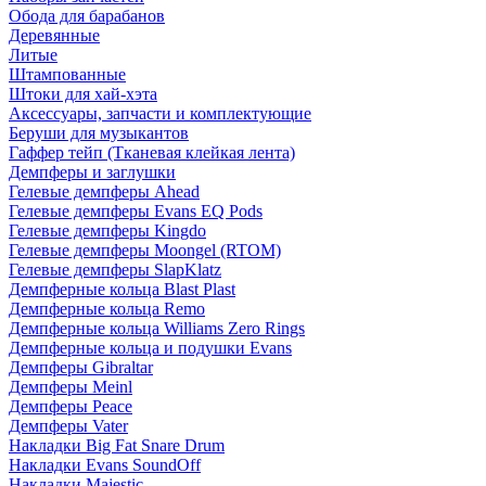
Обода для барабанов
Деревянные
Литые
Штампованные
Штоки для хай-хэта
Аксессуары, запчасти и комплектующие
Беруши для музыкантов
Гаффер тейп (Тканевая клейкая лента)
Демпферы и заглушки
Гелевые демпферы Ahead
Гелевые демпферы Evans EQ Pods
Гелевые демпферы Kingdo
Гелевые демпферы Moongel (RTOM)
Гелевые демпферы SlapKlatz
Демпферные кольца Blast Plast
Демпферные кольца Remo
Демпферные кольца Williams Zero Rings
Демпферные кольца и подушки Evans
Демпферы Gibraltar
Демпферы Meinl
Демпферы Peace
Демпферы Vater
Накладки Big Fat Snare Drum
Накладки Evans SoundOff
Накладки Majestic