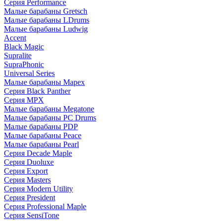
Серия Performance
Малые барабаны Gretsch
Малые барабаны LDrums
Малые барабаны Ludwig
Accent
Black Magic
Supralite
SupraPhonic
Universal Series
Малые барабаны Mapex
Серия Black Panther
Серия MPX
Малые барабаны Megatone
Малые барабаны PC Drums
Малые барабаны PDP
Малые барабаны Peace
Малые барабаны Pearl
Серия Decade Maple
Серия Duoluxe
Серия Export
Серия Masters
Серия Modern Utility
Серия President
Серия Professional Maple
Серия SensiTone