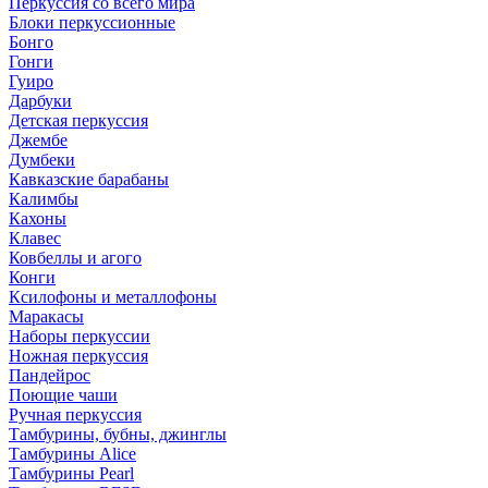
Перкуссия со всего мира
Блоки перкуссионные
Бонго
Гонги
Гуиро
Дарбуки
Детская перкуссия
Джембе
Думбеки
Кавказские барабаны
Калимбы
Кахоны
Клавес
Ковбеллы и агого
Конги
Ксилофоны и металлофоны
Маракасы
Наборы перкуссии
Ножная перкуссия
Пандейрос
Поющие чаши
Ручная перкуссия
Тамбурины, бубны, джинглы
Тамбурины Alice
Тамбурины Pearl