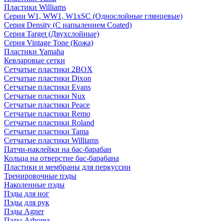
Пластики Williams
Серии W1, WW1, W1xSC (Однослойные глянцевые)
Серия Density (C напылением Coated)
Серия Target (Двухслойные)
Серия Vintage Tone (Кожа)
Пластики Yamaha
Кевларовые сетки
Сетчатые пластики 2BOX
Сетчатые пластики Dixon
Сетчатые пластики Evans
Сетчатые пластики Nux
Сетчатые пластики Peace
Сетчатые пластики Remo
Сетчатые пластики Roland
Сетчатые пластики Tama
Сетчатые пластики Williams
Патчи-наклейки на бас-барабан
Кольца на отверстие бас-барабана
Пластики и мембраны для перкуссии
Тренировочные пэды
Наколенные пэды
Пэды для ног
Пэды для рук
Пэды Agner
Пэды Arborea