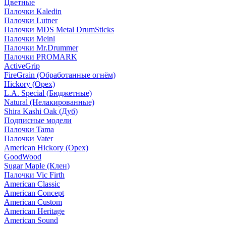
Цветные
Палочки Kaledin
Палочки Lutner
Палочки MDS Metal DrumSticks
Палочки Meinl
Палочки Mr.Drummer
Палочки PROMARK
ActiveGrip
FireGrain (Обработанные огнём)
Hickory (Орех)
L.A. Special (Бюджетные)
Natural (Нелакированные)
Shira Kashi Oak (Дуб)
Подписные модели
Палочки Tama
Палочки Vater
American Hickory (Орех)
GoodWood
Sugar Maple (Клен)
Палочки Vic Firth
American Classic
American Concept
American Custom
American Heritage
American Sound