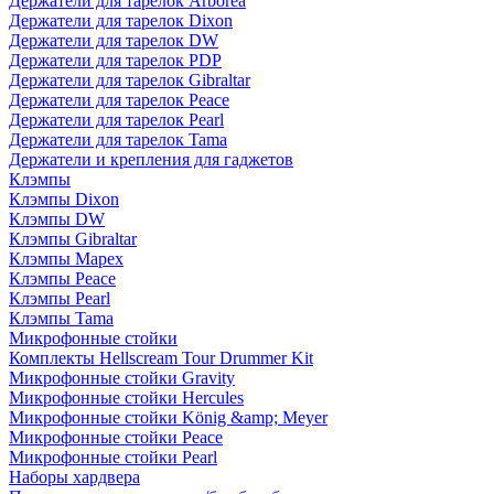
Держатели для тарелок Arborea
Держатели для тарелок Dixon
Держатели для тарелок DW
Держатели для тарелок PDP
Держатели для тарелок Gibraltar
Держатели для тарелок Peace
Держатели для тарелок Pearl
Держатели для тарелок Tama
Держатели и крепления для гаджетов
Клэмпы
Клэмпы Dixon
Клэмпы DW
Клэмпы Gibraltar
Клэмпы Mapex
Клэмпы Peace
Клэмпы Pearl
Клэмпы Tama
Микрофонные стойки
Комплекты Hellscream Tour Drummer Kit
Микрофонные стойки Gravity
Микрофонные стойки Hercules
Микрофонные стойки König &amp; Meyer
Микрофонные стойки Peace
Микрофонные стойки Pearl
Наборы хардвера