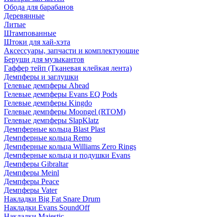
Обода для барабанов
Деревянные
Литые
Штампованные
Штоки для хай-хэта
Аксессуары, запчасти и комплектующие
Беруши для музыкантов
Гаффер тейп (Тканевая клейкая лента)
Демпферы и заглушки
Гелевые демпферы Ahead
Гелевые демпферы Evans EQ Pods
Гелевые демпферы Kingdo
Гелевые демпферы Moongel (RTOM)
Гелевые демпферы SlapKlatz
Демпферные кольца Blast Plast
Демпферные кольца Remo
Демпферные кольца Williams Zero Rings
Демпферные кольца и подушки Evans
Демпферы Gibraltar
Демпферы Meinl
Демпферы Peace
Демпферы Vater
Накладки Big Fat Snare Drum
Накладки Evans SoundOff
Накладки Majestic