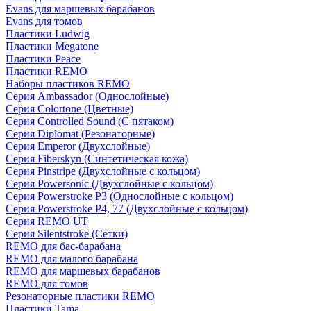
Evans для маршевых барабанов
Evans для томов
Пластики Ludwig
Пластики Megatone
Пластики Peace
Пластики REMO
Наборы пластиков REMO
Серия Ambassador (Однослойные)
Серия Colortone (Цветные)
Серия Controlled Sound (С пятаком)
Серия Diplomat (Резонаторные)
Серия Emperor (Двухслойные)
Серия Fiberskyn (Синтетическая кожа)
Серия Pinstripe (Двухслойные с кольцом)
Серия Powersonic (Двухслойные с кольцом)
Серия Powerstroke P3 (Однослойные с кольцом)
Серия Powerstroke P4, 77 (Двухслойные с кольцом)
Серия REMO UT
Серия Silentstroke (Сетки)
REMO для бас-барабана
REMO для малого барабана
REMO для маршевых барабанов
REMO для томов
Резонаторные пластики REMO
Пластики Tama