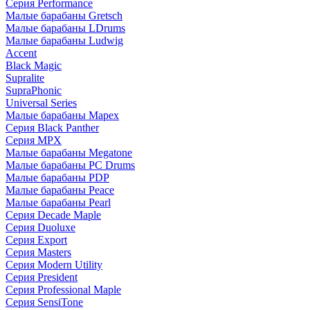
Серия Performance
Малые барабаны Gretsch
Малые барабаны LDrums
Малые барабаны Ludwig
Accent
Black Magic
Supralite
SupraPhonic
Universal Series
Малые барабаны Mapex
Серия Black Panther
Серия MPX
Малые барабаны Megatone
Малые барабаны PC Drums
Малые барабаны PDP
Малые барабаны Peace
Малые барабаны Pearl
Серия Decade Maple
Серия Duoluxe
Серия Export
Серия Masters
Серия Modern Utility
Серия President
Серия Professional Maple
Серия SensiTone