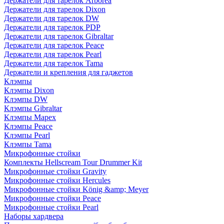
Держатели для тарелок Arborea
Держатели для тарелок Dixon
Держатели для тарелок DW
Держатели для тарелок PDP
Держатели для тарелок Gibraltar
Держатели для тарелок Peace
Держатели для тарелок Pearl
Держатели для тарелок Tama
Держатели и крепления для гаджетов
Клэмпы
Клэмпы Dixon
Клэмпы DW
Клэмпы Gibraltar
Клэмпы Mapex
Клэмпы Peace
Клэмпы Pearl
Клэмпы Tama
Микрофонные стойки
Комплекты Hellscream Tour Drummer Kit
Микрофонные стойки Gravity
Микрофонные стойки Hercules
Микрофонные стойки König &amp; Meyer
Микрофонные стойки Peace
Микрофонные стойки Pearl
Наборы хардвера