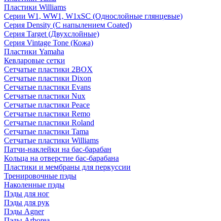
Пластики Williams
Серии W1, WW1, W1xSC (Однослойные глянцевые)
Серия Density (C напылением Coated)
Серия Target (Двухслойные)
Серия Vintage Tone (Кожа)
Пластики Yamaha
Кевларовые сетки
Сетчатые пластики 2BOX
Сетчатые пластики Dixon
Сетчатые пластики Evans
Сетчатые пластики Nux
Сетчатые пластики Peace
Сетчатые пластики Remo
Сетчатые пластики Roland
Сетчатые пластики Tama
Сетчатые пластики Williams
Патчи-наклейки на бас-барабан
Кольца на отверстие бас-барабана
Пластики и мембраны для перкуссии
Тренировочные пэды
Наколенные пэды
Пэды для ног
Пэды для рук
Пэды Agner
Пэды Arborea