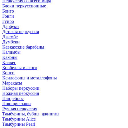
Перкуссия со всего мира
Блоки перкуссионные
Бонго
Гонги
Гуиро
Дарбуки
Детская перкуссия
Джембе
Думбеки
Кавказские барабаны
Калимбы
Кахоны
Клавес
Ковбеллы и агого
Конги
Ксилофоны и металлофоны
Маракасы
Наборы перкуссии
Ножная перкуссия
Пандейрос
Поющие чаши
Ручная перкуссия
Тамбурины, бубны, джинглы
Тамбурины Alice
Тамбурины Pearl