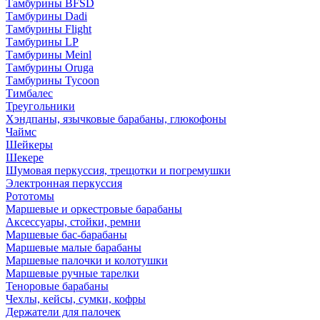
Тамбурины BFSD
Тамбурины Dadi
Тамбурины Flight
Тамбурины LP
Тамбурины Meinl
Тамбурины Oruga
Тамбурины Tycoon
Тимбалес
Треугольники
Хэндпаны, язычковые барабаны, глюкофоны
Чаймс
Шейкеры
Шекере
Шумовая перкуссия, трещотки и погремушки
Электронная перкуссия
Рототомы
Маршевые и оркестровые барабаны
Аксессуары, стойки, ремни
Маршевые бас-барабаны
Маршевые малые барабаны
Маршевые палочки и колотушки
Маршевые ручные тарелки
Теноровые барабаны
Чехлы, кейсы, сумки, кофры
Держатели для палочек