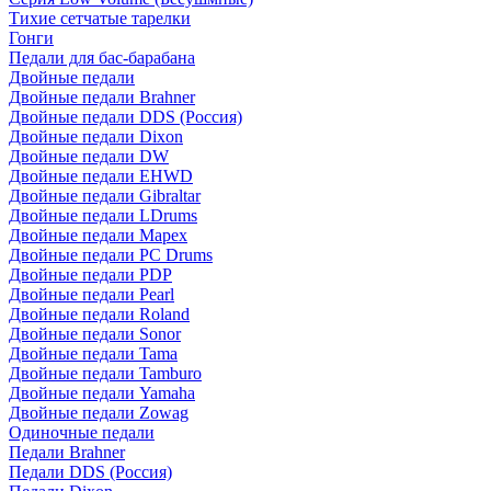
Тихие сетчатые тарелки
Гонги
Педали для бас-барабана
Двойные педали
Двойные педали Brahner
Двойные педали DDS (Россия)
Двойные педали Dixon
Двойные педали DW
Двойные педали EHWD
Двойные педали Gibraltar
Двойные педали LDrums
Двойные педали Mapex
Двойные педали PC Drums
Двойные педали PDP
Двойные педали Pearl
Двойные педали Roland
Двойные педали Sonor
Двойные педали Tama
Двойные педали Tamburo
Двойные педали Yamaha
Двойные педали Zowag
Одиночные педали
Педали Brahner
Педали DDS (Россия)