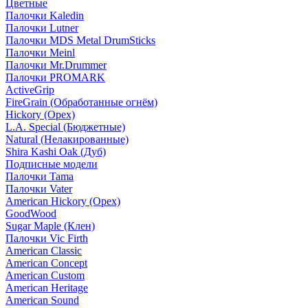
Цветные
Палочки Kaledin
Палочки Lutner
Палочки MDS Metal DrumSticks
Палочки Meinl
Палочки Mr.Drummer
Палочки PROMARK
ActiveGrip
FireGrain (Обработанные огнём)
Hickory (Орех)
L.A. Special (Бюджетные)
Natural (Нелакированные)
Shira Kashi Oak (Дуб)
Подписные модели
Палочки Tama
Палочки Vater
American Hickory (Орех)
GoodWood
Sugar Maple (Клен)
Палочки Vic Firth
American Classic
American Concept
American Custom
American Heritage
American Sound