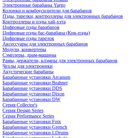
Электронные барабаны Yargo
Колонки и комбоусилители для барабанов
Пэды, тарелки, контроллеры для электронных барабанов
Контроллеры и пэды хай-хэта
Цифровые пэды барабанов
Цифровые пэды бас-барабана (Кик-пэды)
Цифровые пэды тарелок
Аксессуары для электронных барабанов
Модули, конвертеры
Сэмплеры, драм-машины
Рамы, держатели, клэмпы для электронных барабанов
Чехлы для электроники
Акустические барабаны
Барабанные установки Arcanum
Барабанные установки Brahner
Барабанные установки DDS
Барабанные установки Dixon
Барабанные установки DW
Серия Collector's
Серия Design Series
Серия Performance Series
Барабанные установки Foix
Барабанные установки Gretsch
Барабанные установки LDrums