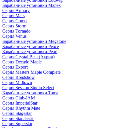
Барабанные установки Ludwig
Барабанные установки Mapex
Серия Armory
Серия Mars
Серия Comet
Серия Storm
Серия Tornado
Серия Venus
Барабанные установки Megatone
Барабанные установки Peace
Барабанные установки Pearl
Серия Crystal Beat (Акрил)
Серия Decade Maple
Серия Export
Серия Masters Maple Complete
Серия Roadshow
Серия Midtown
Серия Session Studio Select
Барабанные установки Tama
Серия Club-JAM
Серия ImperialStar
Серия Rhythm Mate
Серия Stagestar
Серия Starclassic
Серия Superstar