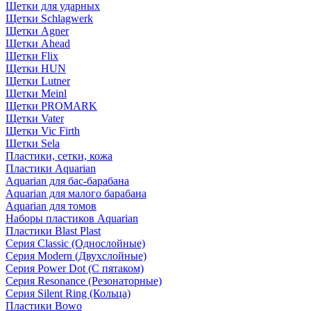
Щетки для ударных
Щетки Schlagwerk
Щетки Agner
Щетки Ahead
Щетки Flix
Щетки HUN
Щетки Lutner
Щетки Meinl
Щетки PROMARK
Щетки Vater
Щетки Vic Firth
Щетки Sela
Пластики, сетки, кожа
Пластики Aquarian
Aquarian для бас-барабана
Aquarian для малого барабана
Aquarian для томов
Наборы пластиков Aquarian
Пластики Blast Plast
Серия Classic (Однослойные)
Серия Modern (Двухслойные)
Серия Power Dot (С пятаком)
Серия Resonance (Резонаторные)
Серия Silent Ring (Кольца)
Пластики Bowo