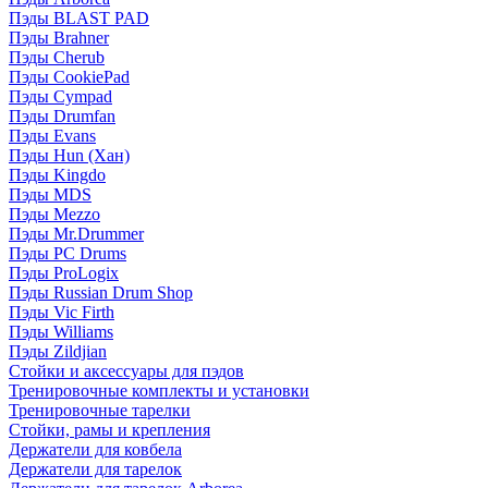
Пэды BLAST PAD
Пэды Brahner
Пэды Cherub
Пэды CookiePad
Пэды Cympad
Пэды Drumfan
Пэды Evans
Пэды Hun (Хан)
Пэды Kingdo
Пэды MDS
Пэды Mezzo
Пэды Mr.Drummer
Пэды PC Drums
Пэды ProLogix
Пэды Russian Drum Shop
Пэды Vic Firth
Пэды Williams
Пэды Zildjian
Стойки и аксессуары для пэдов
Тренировочные комплекты и установки
Тренировочные тарелки
Стойки, рамы и крепления
Держатели для ковбела
Держатели для тарелок