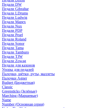
Педали Dixon
Педали DW
Педали Gibraltar
Педали LDrums
Педали Ludwig
Педали Mapex
Педали Nux
Педали PDP
Педали Pearl
Педали Roland
Педали Sonor
Педали Tama
Педали Tamburo
Педали TJW
Педали Zowag
Педали для кахонов
Упоры для педалей
Палочки, щётки, руты, маллеты
Палочки Agner
Budget (Бюджетная)
Classic
Greensticks (Зелёные)
Marching (Маршевые)
Name
Number (Основная серия)