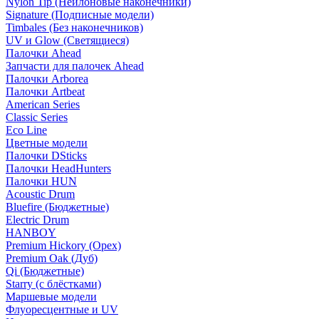
Nylon Tip (Нейлоновые наконечники)
Signature (Подписные модели)
Timbales (Без наконечников)
UV и Glow (Светящиеся)
Палочки Ahead
Запчасти для палочек Ahead
Палочки Arborea
Палочки Artbeat
American Series
Classic Series
Eco Line
Цветные модели
Палочки DSticks
Палочки HeadHunters
Палочки HUN
Acoustic Drum
Bluefire (Бюджетные)
Electric Drum
HANBOY
Premium Hickory (Орех)
Premium Oak (Дуб)
Qi (Бюджетные)
Starry (с блёстками)
Маршевые модели
Флуоресцентные и UV