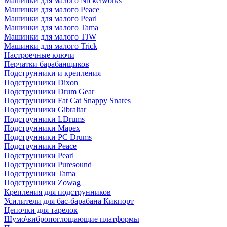
Машинки для малого Nickelworks
Машинки для малого Peace
Машинки для малого Pearl
Машинки для малого Tama
Машинки для малого TJW
Машинки для малого Trick
Настроечные ключи
Перчатки барабанщиков
Подструнники и крепления
Подструнники Dixon
Подструнники Drum Gear
Подструнники Fat Cat Snappy Snares
Подструнники Gibraltar
Подструнники LDrums
Подструнники Mapex
Подструнники PC Drums
Подструнники Peace
Подструнники Pearl
Подструнники Puresound
Подструнники Tama
Подструнники Zowag
Крепления для подструнников
Усилители для бас-барабана Кикпорт
Цепочки для тарелок
Шумо\вибропоглощающие платформы