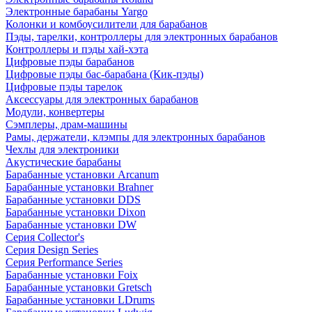
Электронные барабаны Yargo
Колонки и комбоусилители для барабанов
Пэды, тарелки, контроллеры для электронных барабанов
Контроллеры и пэды хай-хэта
Цифровые пэды барабанов
Цифровые пэды бас-барабана (Кик-пэды)
Цифровые пэды тарелок
Аксессуары для электронных барабанов
Модули, конвертеры
Сэмплеры, драм-машины
Рамы, держатели, клэмпы для электронных барабанов
Чехлы для электроники
Акустические барабаны
Барабанные установки Arcanum
Барабанные установки Brahner
Барабанные установки DDS
Барабанные установки Dixon
Барабанные установки DW
Серия Collector's
Серия Design Series
Серия Performance Series
Барабанные установки Foix
Барабанные установки Gretsch
Барабанные установки LDrums