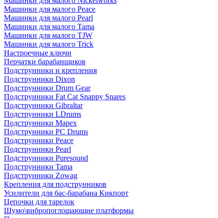
Машинки для малого Nickelworks
Машинки для малого Peace
Машинки для малого Pearl
Машинки для малого Tama
Машинки для малого TJW
Машинки для малого Trick
Настроечные ключи
Перчатки барабанщиков
Подструнники и крепления
Подструнники Dixon
Подструнники Drum Gear
Подструнники Fat Cat Snappy Snares
Подструнники Gibraltar
Подструнники LDrums
Подструнники Mapex
Подструнники PC Drums
Подструнники Peace
Подструнники Pearl
Подструнники Puresound
Подструнники Tama
Подструнники Zowag
Крепления для подструнников
Усилители для бас-барабана Кикпорт
Цепочки для тарелок
Шумо\вибропоглощающие платформы