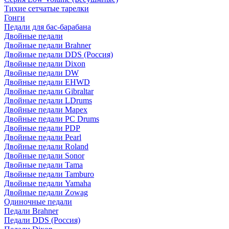
Тихие сетчатые тарелки
Гонги
Педали для бас-барабана
Двойные педали
Двойные педали Brahner
Двойные педали DDS (Россия)
Двойные педали Dixon
Двойные педали DW
Двойные педали EHWD
Двойные педали Gibraltar
Двойные педали LDrums
Двойные педали Mapex
Двойные педали PC Drums
Двойные педали PDP
Двойные педали Pearl
Двойные педали Roland
Двойные педали Sonor
Двойные педали Tama
Двойные педали Tamburo
Двойные педали Yamaha
Двойные педали Zowag
Одиночные педали
Педали Brahner
Педали DDS (Россия)