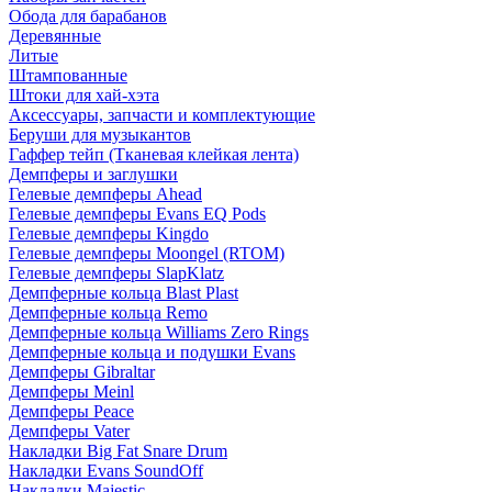
Обода для барабанов
Деревянные
Литые
Штампованные
Штоки для хай-хэта
Аксессуары, запчасти и комплектующие
Беруши для музыкантов
Гаффер тейп (Тканевая клейкая лента)
Демпферы и заглушки
Гелевые демпферы Ahead
Гелевые демпферы Evans EQ Pods
Гелевые демпферы Kingdo
Гелевые демпферы Moongel (RTOM)
Гелевые демпферы SlapKlatz
Демпферные кольца Blast Plast
Демпферные кольца Remo
Демпферные кольца Williams Zero Rings
Демпферные кольца и подушки Evans
Демпферы Gibraltar
Демпферы Meinl
Демпферы Peace
Демпферы Vater
Накладки Big Fat Snare Drum
Накладки Evans SoundOff
Накладки Majestic