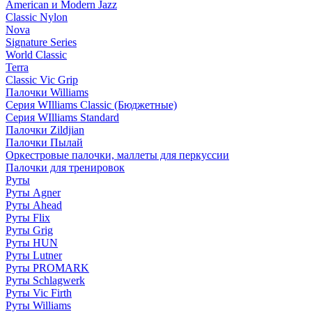
American и Modern Jazz
Classic Nylon
Nova
Signature Series
World Classic
Terra
Classic Vic Grip
Палочки Williams
Серия WIlliams Classic (Бюджетные)
Серия WIlliams Standard
Палочки Zildjian
Палочки Пылай
Оркестровые палочки, маллеты для перкуссии
Палочки для тренировок
Руты
Руты Agner
Руты Ahead
Руты Flix
Руты Grig
Руты HUN
Руты Lutner
Руты PROMARK
Руты Schlagwerk
Руты Vic Firth
Руты Williams