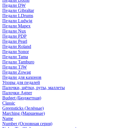
Педали Dixon
Педали DW
Педали Gibraltar
Педали LDrums
Педали Ludwig
Педали Mapex
Педали Nux
Педали PDP
Педали Pearl
Педали Roland
Педали Sonor
Педали Tama
Педали Tamburo
Педали TJW
Педали Zowag
Педали для кахонов
Упоры для педалей
Палочки, щётки, руты, маллеты
Палочки Agner
Budget (Бюджетная)
Classic
Greensticks (Зелёные)
Marching (Маршевые)
Name
Number (Основная серия)