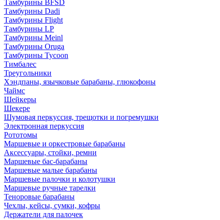
Тамбурины BFSD
Тамбурины Dadi
Тамбурины Flight
Тамбурины LP
Тамбурины Meinl
Тамбурины Oruga
Тамбурины Tycoon
Тимбалес
Треугольники
Хэндпаны, язычковые барабаны, глюкофоны
Чаймс
Шейкеры
Шекере
Шумовая перкуссия, трещотки и погремушки
Электронная перкуссия
Рототомы
Маршевые и оркестровые барабаны
Аксессуары, стойки, ремни
Маршевые бас-барабаны
Маршевые малые барабаны
Маршевые палочки и колотушки
Маршевые ручные тарелки
Теноровые барабаны
Чехлы, кейсы, сумки, кофры
Держатели для палочек