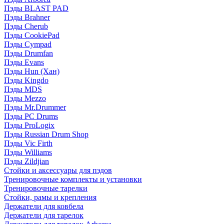
Пэды BLAST PAD
Пэды Brahner
Пэды Cherub
Пэды CookiePad
Пэды Cympad
Пэды Drumfan
Пэды Evans
Пэды Hun (Хан)
Пэды Kingdo
Пэды MDS
Пэды Mezzo
Пэды Mr.Drummer
Пэды PC Drums
Пэды ProLogix
Пэды Russian Drum Shop
Пэды Vic Firth
Пэды Williams
Пэды Zildjian
Стойки и аксессуары для пэдов
Тренировочные комплекты и установки
Тренировочные тарелки
Стойки, рамы и крепления
Держатели для ковбела
Держатели для тарелок