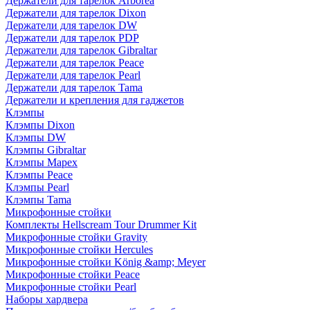
Держатели для тарелок Arborea
Держатели для тарелок Dixon
Держатели для тарелок DW
Держатели для тарелок PDP
Держатели для тарелок Gibraltar
Держатели для тарелок Peace
Держатели для тарелок Pearl
Держатели для тарелок Tama
Держатели и крепления для гаджетов
Клэмпы
Клэмпы Dixon
Клэмпы DW
Клэмпы Gibraltar
Клэмпы Mapex
Клэмпы Peace
Клэмпы Pearl
Клэмпы Tama
Микрофонные стойки
Комплекты Hellscream Tour Drummer Kit
Микрофонные стойки Gravity
Микрофонные стойки Hercules
Микрофонные стойки König &amp; Meyer
Микрофонные стойки Peace
Микрофонные стойки Pearl
Наборы хардвера