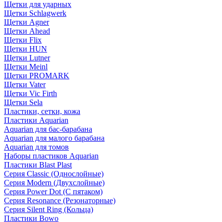
Щетки для ударных
Щетки Schlagwerk
Щетки Agner
Щетки Ahead
Щетки Flix
Щетки HUN
Щетки Lutner
Щетки Meinl
Щетки PROMARK
Щетки Vater
Щетки Vic Firth
Щетки Sela
Пластики, сетки, кожа
Пластики Aquarian
Aquarian для бас-барабана
Aquarian для малого барабана
Aquarian для томов
Наборы пластиков Aquarian
Пластики Blast Plast
Серия Classic (Однослойные)
Серия Modern (Двухслойные)
Серия Power Dot (С пятаком)
Серия Resonance (Резонаторные)
Серия Silent Ring (Кольца)
Пластики Bowo