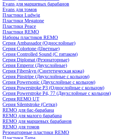
Evans для маршевых барабанов
Evans для томов
Пластики Ludwig
Пластики Megatone
Пластики Peace
Пластики REMO
Наборы пластиков REMO
Серия Ambassador (Однослойные)
Серия Colortone (Цветные)
Серия Controlled Sound (С пятаком)
Серия Diplomat (Резонаторные)
Серия Emperor (Двухслойные)
Серия Fiberskyn (Синтетическая кожа)
Серия Pinstripe (Двухслойные с кольцом)
Серия Powersonic (Двухслойные с кольцом)
Серия Powerstroke P3 (Однослойные с кольцом)
Серия Powerstroke P4, 77 (Двухслойные с кольцом)
Серия REMO UT
Серия Silentstroke (Сетки)
REMO для бас-барабана
REMO для малого барабана
REMO для маршевых барабанов
REMO для томов
Резонаторные пластики REMO
Пластики Tama