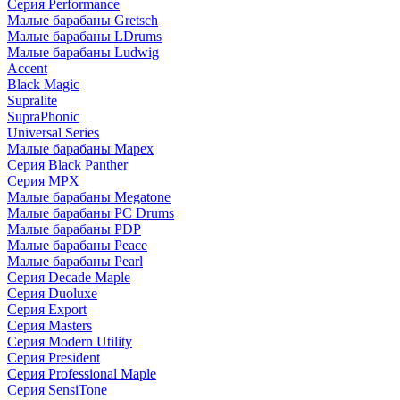
Серия Performance
Малые барабаны Gretsch
Малые барабаны LDrums
Малые барабаны Ludwig
Accent
Black Magic
Supralite
SupraPhonic
Universal Series
Малые барабаны Mapex
Серия Black Panther
Серия MPX
Малые барабаны Megatone
Малые барабаны PC Drums
Малые барабаны PDP
Малые барабаны Peace
Малые барабаны Pearl
Серия Decade Maple
Серия Duoluxe
Серия Export
Серия Masters
Серия Modern Utility
Серия President
Серия Professional Maple
Серия SensiTone