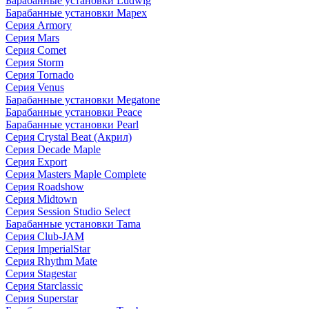
Барабанные установки Ludwig
Барабанные установки Mapex
Серия Armory
Серия Mars
Серия Comet
Серия Storm
Серия Tornado
Серия Venus
Барабанные установки Megatone
Барабанные установки Peace
Барабанные установки Pearl
Серия Crystal Beat (Акрил)
Серия Decade Maple
Серия Export
Серия Masters Maple Complete
Серия Roadshow
Серия Midtown
Серия Session Studio Select
Барабанные установки Tama
Серия Club-JAM
Серия ImperialStar
Серия Rhythm Mate
Серия Stagestar
Серия Starclassic
Серия Superstar