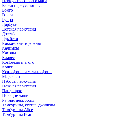
Перкуссия со всего мира
Блоки перкуссионные
Бонго
Гонги
Гуиро
Дарбуки
Детская перкуссия
Джембе
Думбеки
Кавказские барабаны
Калимбы
Кахоны
Клавес
Ковбеллы и агого
Конги
Ксилофоны и металлофоны
Маракасы
Наборы перкуссии
Ножная перкуссия
Пандейрос
Поющие чаши
Ручная перкуссия
Тамбурины, бубны, джинглы
Тамбурины Alice
Тамбурины Pearl