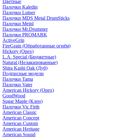
Цветные
Палочки Kaledin
Палочки Lutner
Палочки MDS Metal DrumSticks
Палочки Meinl
Палочки Mr.Drummer
Палочки PROMARK
ActiveGrip
FireGrain (Обработанные огнём)
Hickory (Орех)
L.A. Special (Бюджетные)
Natural (Нелакированные)
Shira Kashi Oak (Дуб)
Подписные модели
Палочки Tama
Палочки Vater
American Hickory (Орех)
GoodWood
Sugar Maple (Клен)
Палочки Vic Firth
American Classic
American Concept
American Custom
American Heritage
American Sound