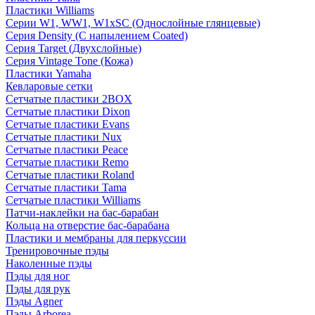
Пластики Williams
Серии W1, WW1, W1xSC (Однослойные глянцевые)
Серия Density (C напылением Coated)
Серия Target (Двухслойные)
Серия Vintage Tone (Кожа)
Пластики Yamaha
Кевларовые сетки
Сетчатые пластики 2BOX
Сетчатые пластики Dixon
Сетчатые пластики Evans
Сетчатые пластики Nux
Сетчатые пластики Peace
Сетчатые пластики Remo
Сетчатые пластики Roland
Сетчатые пластики Tama
Сетчатые пластики Williams
Патчи-наклейки на бас-барабан
Кольца на отверстие бас-барабана
Пластики и мембраны для перкуссии
Тренировочные пэды
Наколенные пэды
Пэды для ног
Пэды для рук
Пэды Agner
Пэды Arborea