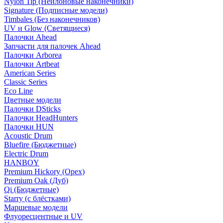
Nylon Tip (Нейлоновые наконечники)
Signature (Подписные модели)
Timbales (Без наконечников)
UV и Glow (Светящиеся)
Палочки Ahead
Запчасти для палочек Ahead
Палочки Arborea
Палочки Artbeat
American Series
Classic Series
Eco Line
Цветные модели
Палочки DSticks
Палочки HeadHunters
Палочки HUN
Acoustic Drum
Bluefire (Бюджетные)
Electric Drum
HANBOY
Premium Hickory (Орех)
Premium Oak (Дуб)
Qi (Бюджетные)
Starry (с блёстками)
Маршевые модели
Флуоресцентные и UV