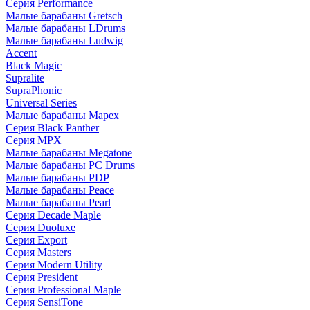
Серия Performance
Малые барабаны Gretsch
Малые барабаны LDrums
Малые барабаны Ludwig
Accent
Black Magic
Supralite
SupraPhonic
Universal Series
Малые барабаны Mapex
Серия Black Panther
Серия MPX
Малые барабаны Megatone
Малые барабаны PC Drums
Малые барабаны PDP
Малые барабаны Peace
Малые барабаны Pearl
Серия Decade Maple
Серия Duoluxe
Серия Export
Серия Masters
Серия Modern Utility
Серия President
Серия Professional Maple
Серия SensiTone