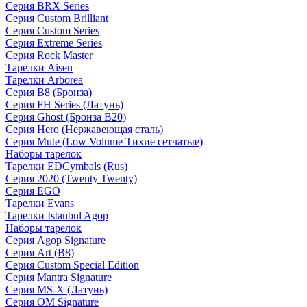
Серия BRX Series
Серия Custom Brilliant
Серия Custom Series
Серия Extreme Series
Серия Rock Master
Тарелки Aisen
Тарелки Arborea
Серия B8 (Бронза)
Серия FH Series (Латунь)
Серия Ghost (Бронза B20)
Серия Hero (Нержавеющая сталь)
Серия Mute (Low Volume Тихие сетчатые)
Наборы тарелок
Тарелки EDCymbals (Rus)
Серия 2020 (Twenty Twenty)
Серия EGO
Тарелки Evans
Тарелки Istanbul Agop
Наборы тарелок
Серия Agop Signature
Серия Art (B8)
Серия Custom Special Edition
Серия Mantra Signature
Серия MS-X (Латунь)
Серия OM Signature