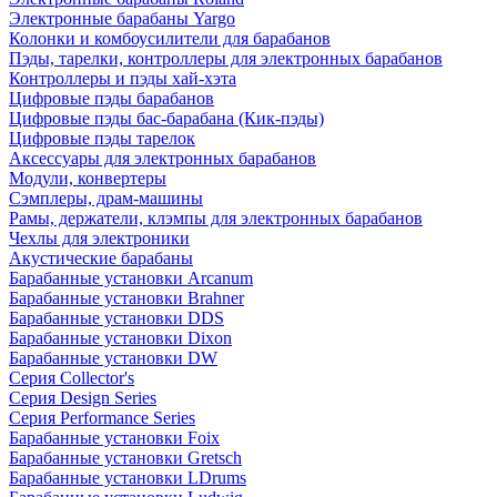
Электронные барабаны Yargo
Колонки и комбоусилители для барабанов
Пэды, тарелки, контроллеры для электронных барабанов
Контроллеры и пэды хай-хэта
Цифровые пэды барабанов
Цифровые пэды бас-барабана (Кик-пэды)
Цифровые пэды тарелок
Аксессуары для электронных барабанов
Модули, конвертеры
Сэмплеры, драм-машины
Рамы, держатели, клэмпы для электронных барабанов
Чехлы для электроники
Акустические барабаны
Барабанные установки Arcanum
Барабанные установки Brahner
Барабанные установки DDS
Барабанные установки Dixon
Барабанные установки DW
Серия Collector's
Серия Design Series
Серия Performance Series
Барабанные установки Foix
Барабанные установки Gretsch
Барабанные установки LDrums