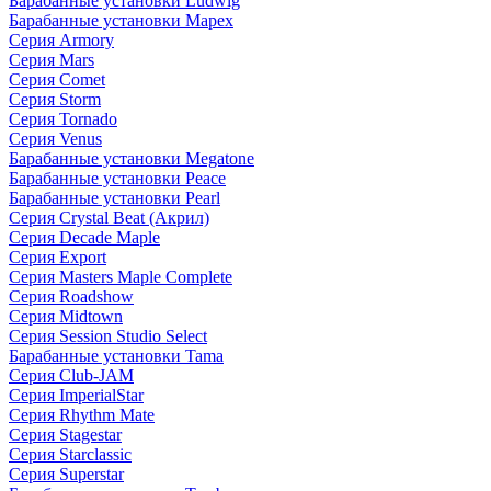
Барабанные установки Ludwig
Барабанные установки Mapex
Серия Armory
Серия Mars
Серия Comet
Серия Storm
Серия Tornado
Серия Venus
Барабанные установки Megatone
Барабанные установки Peace
Барабанные установки Pearl
Серия Crystal Beat (Акрил)
Серия Decade Maple
Серия Export
Серия Masters Maple Complete
Серия Roadshow
Серия Midtown
Серия Session Studio Select
Барабанные установки Tama
Серия Club-JAM
Серия ImperialStar
Серия Rhythm Mate
Серия Stagestar
Серия Starclassic
Серия Superstar