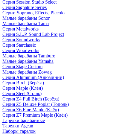
Серия Session Studio Select
Серия Signature Series
Серии Soprano, Effects, Piccolo
Малые барабаны Sonor
Малые барабаны Tama
Серия Metalworks
Серия S.L.P. Sound Lab Project
Серия Soundworks
Серия Starclassic
Серия Woodworks
Малые барабаны Tamburo
Малые барабаны Yamaha
Серия Stage Custom
Малые барабаны Zowag
Серия Aluminum (Алюминий)
Серия Birch (Берёза)
Серия Maple (Клён)
Серия Steel (Сталь)
Серия Z4 Full Birch (Берёза)
Серия Z5 Deluxe Poplar (Тополь)
Серия Z6 Fine Maple (Клён)
Серия Z7 Premium Maple (Клён)
Тарелки барабанные
Тарелки Agean
Наборы тарелок