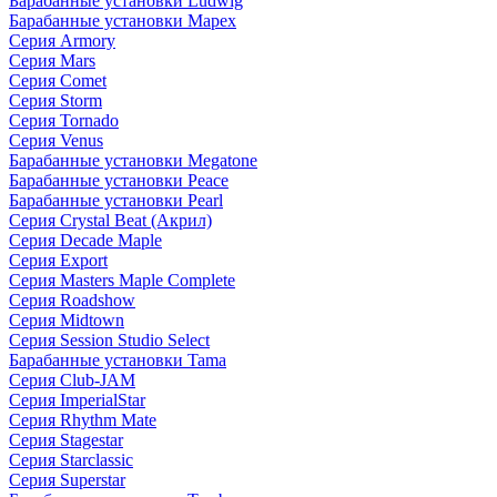
Барабанные установки Ludwig
Барабанные установки Mapex
Серия Armory
Серия Mars
Серия Comet
Серия Storm
Серия Tornado
Серия Venus
Барабанные установки Megatone
Барабанные установки Peace
Барабанные установки Pearl
Серия Crystal Beat (Акрил)
Серия Decade Maple
Серия Export
Серия Masters Maple Complete
Серия Roadshow
Серия Midtown
Серия Session Studio Select
Барабанные установки Tama
Серия Club-JAM
Серия ImperialStar
Серия Rhythm Mate
Серия Stagestar
Серия Starclassic
Серия Superstar