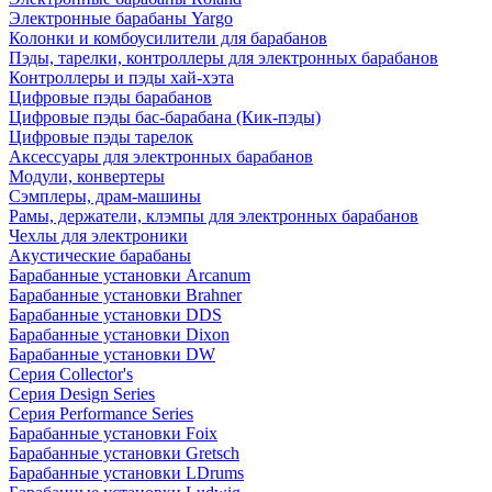
Электронные барабаны Yargo
Колонки и комбоусилители для барабанов
Пэды, тарелки, контроллеры для электронных барабанов
Контроллеры и пэды хай-хэта
Цифровые пэды барабанов
Цифровые пэды бас-барабана (Кик-пэды)
Цифровые пэды тарелок
Аксессуары для электронных барабанов
Модули, конвертеры
Сэмплеры, драм-машины
Рамы, держатели, клэмпы для электронных барабанов
Чехлы для электроники
Акустические барабаны
Барабанные установки Arcanum
Барабанные установки Brahner
Барабанные установки DDS
Барабанные установки Dixon
Барабанные установки DW
Серия Collector's
Серия Design Series
Серия Performance Series
Барабанные установки Foix
Барабанные установки Gretsch
Барабанные установки LDrums