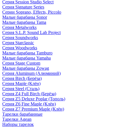
Серия Session Studio Select
Серия Signature Series
Серии Soprano, Effects, Piccolo
Малые барабаны Sonor
Малые барабаны Tama
Серия Metalworks
Серия S.L.P. Sound Lab Project
Серия Soundworks
Серия Starclassic
Серия Woodworks
Малые барабаны Tamburo
Малые барабаны Yamaha
Серия Stage Custom
Малые барабаны Zowag
Серия Aluminum (Алюминий)
Серия Birch (Берёза)
Серия Maple (Клён)
Серия Steel (Сталь)
Серия Z4 Full Birch (Берёза)
Серия Z5 Deluxe Poplar (Тополь)
Серия Z6 Fine Maple (Клён)
Серия Z7 Premium Maple (Клён)
Тарелки барабанные
Тарелки Agean
Наборы тарелок