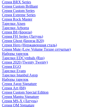
Серия BRX Series
Серия Custom Brilliant
Серия Custom Series
Серия Extreme Series
Серия Rock Master
Тарелки Aisen
Тарелки Arborea
Серия B8 (Бронза)
Серия FH Series (Латунь)
Серия Ghost (Бронза B20)
Серия Hero (Нержавеющая сталь)
Серия Mute (Low Volume Тихие сетчатые)
Наборы тарелок
Тарелки EDCymbals (Rus)
Серия 2020 (Twenty Twenty)
Серия EGO
Тарелки Evans
Тарелки Istanbul Agop
Наборы тарелок
Серия Agop Signature
Серия Art (B8)
Серия Custom Special Edition
Серия Mantra Signature
Серия MS-X (Латунь)
Серия OM Signature