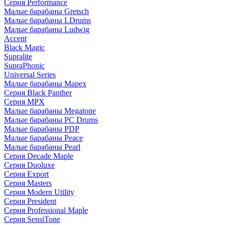
Серия Performance
Малые барабаны Gretsch
Малые барабаны LDrums
Малые барабаны Ludwig
Accent
Black Magic
Supralite
SupraPhonic
Universal Series
Малые барабаны Mapex
Серия Black Panther
Серия MPX
Малые барабаны Megatone
Малые барабаны PC Drums
Малые барабаны PDP
Малые барабаны Peace
Малые барабаны Pearl
Серия Decade Maple
Серия Duoluxe
Серия Export
Серия Masters
Серия Modern Utility
Серия President
Серия Professional Maple
Серия SensiTone