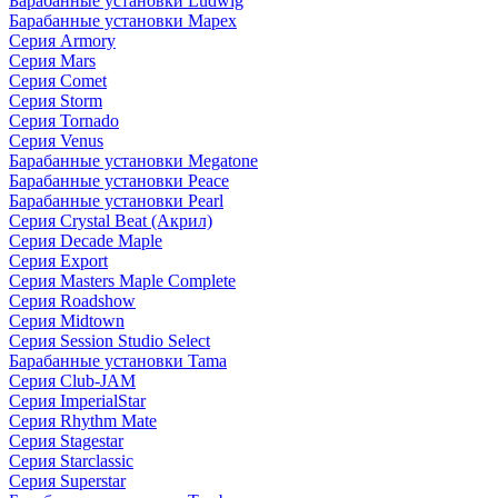
Барабанные установки Ludwig
Барабанные установки Mapex
Серия Armory
Серия Mars
Серия Comet
Серия Storm
Серия Tornado
Серия Venus
Барабанные установки Megatone
Барабанные установки Peace
Барабанные установки Pearl
Серия Crystal Beat (Акрил)
Серия Decade Maple
Серия Export
Серия Masters Maple Complete
Серия Roadshow
Серия Midtown
Серия Session Studio Select
Барабанные установки Tama
Серия Club-JAM
Серия ImperialStar
Серия Rhythm Mate
Серия Stagestar
Серия Starclassic
Серия Superstar