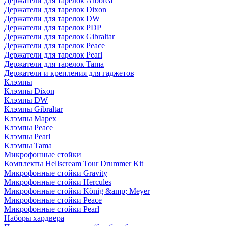
Держатели для тарелок Arborea
Держатели для тарелок Dixon
Держатели для тарелок DW
Держатели для тарелок PDP
Держатели для тарелок Gibraltar
Держатели для тарелок Peace
Держатели для тарелок Pearl
Держатели для тарелок Tama
Держатели и крепления для гаджетов
Клэмпы
Клэмпы Dixon
Клэмпы DW
Клэмпы Gibraltar
Клэмпы Mapex
Клэмпы Peace
Клэмпы Pearl
Клэмпы Tama
Микрофонные стойки
Комплекты Hellscream Tour Drummer Kit
Микрофонные стойки Gravity
Микрофонные стойки Hercules
Микрофонные стойки König &amp; Meyer
Микрофонные стойки Peace
Микрофонные стойки Pearl
Наборы хардвера