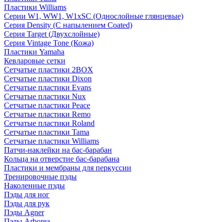
Пластики Williams
Серии W1, WW1, W1xSC (Однослойные глянцевые)
Серия Density (C напылением Coated)
Серия Target (Двухслойные)
Серия Vintage Tone (Кожа)
Пластики Yamaha
Кевларовые сетки
Сетчатые пластики 2BOX
Сетчатые пластики Dixon
Сетчатые пластики Evans
Сетчатые пластики Nux
Сетчатые пластики Peace
Сетчатые пластики Remo
Сетчатые пластики Roland
Сетчатые пластики Tama
Сетчатые пластики Williams
Патчи-наклейки на бас-барабан
Кольца на отверстие бас-барабана
Пластики и мембраны для перкуссии
Тренировочные пэды
Наколенные пэды
Пэды для ног
Пэды для рук
Пэды Agner
Пэды Arborea