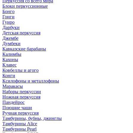
Перкуссия со всего мира
Блоки перкуссионные
Бонго
Гонги
Гуиро
Дарбуки
Детская перкуссия
Джембе
Думбеки
Кавказские барабаны
Калимбы
Кахоны
Клавес
Ковбеллы и агого
Конги
Ксилофоны и металлофоны
Маракасы
Наборы перкуссии
Ножная перкуссия
Пандейрос
Поющие чаши
Ручная перкуссия
Тамбурины, бубны, джинглы
Тамбурины Alice
Тамбурины Pearl