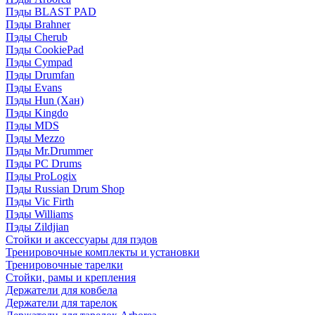
Пэды BLAST PAD
Пэды Brahner
Пэды Cherub
Пэды CookiePad
Пэды Cympad
Пэды Drumfan
Пэды Evans
Пэды Hun (Хан)
Пэды Kingdo
Пэды MDS
Пэды Mezzo
Пэды Mr.Drummer
Пэды PC Drums
Пэды ProLogix
Пэды Russian Drum Shop
Пэды Vic Firth
Пэды Williams
Пэды Zildjian
Стойки и аксессуары для пэдов
Тренировочные комплекты и установки
Тренировочные тарелки
Стойки, рамы и крепления
Держатели для ковбела
Держатели для тарелок