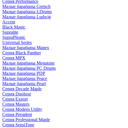
Серия Performance
Малые барабаны Gretsch
Малые барабаны LDrums
Малые барабаны Ludwig
Accent
Black Magic
Supralite
SupraPhonic
Universal Series
Малые барабаны Mapex
Серия Black Panther
Серия MPX
Малые барабаны Megatone
Малые барабаны PC Drums
Малые барабаны PDP
Малые барабаны Peace
Малые барабаны Pearl
Серия Decade Maple
Серия Duoluxe
Серия Export
Серия Masters
Серия Modern Utility
Серия President
Серия Professional Maple
Серия SensiTone