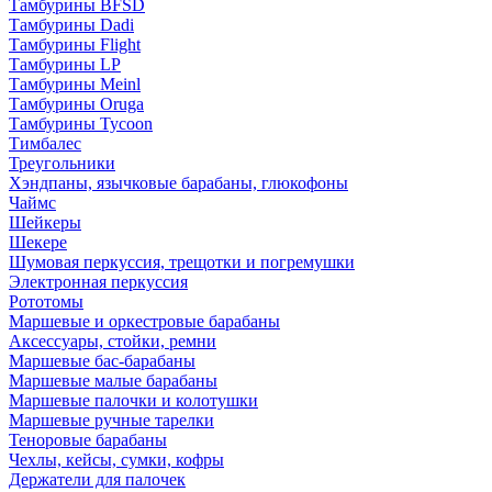
Тамбурины BFSD
Тамбурины Dadi
Тамбурины Flight
Тамбурины LP
Тамбурины Meinl
Тамбурины Oruga
Тамбурины Tycoon
Тимбалес
Треугольники
Хэндпаны, язычковые барабаны, глюкофоны
Чаймс
Шейкеры
Шекере
Шумовая перкуссия, трещотки и погремушки
Электронная перкуссия
Рототомы
Маршевые и оркестровые барабаны
Аксессуары, стойки, ремни
Маршевые бас-барабаны
Маршевые малые барабаны
Маршевые палочки и колотушки
Маршевые ручные тарелки
Теноровые барабаны
Чехлы, кейсы, сумки, кофры
Держатели для палочек