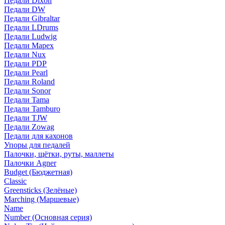
Педали Dixon
Педали DW
Педали Gibraltar
Педали LDrums
Педали Ludwig
Педали Mapex
Педали Nux
Педали PDP
Педали Pearl
Педали Roland
Педали Sonor
Педали Tama
Педали Tamburo
Педали TJW
Педали Zowag
Педали для кахонов
Упоры для педалей
Палочки, щётки, руты, маллеты
Палочки Agner
Budget (Бюджетная)
Classic
Greensticks (Зелёные)
Marching (Маршевые)
Name
Number (Основная серия)