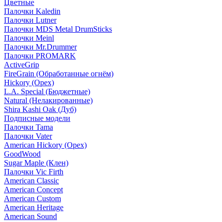
Цветные
Палочки Kaledin
Палочки Lutner
Палочки MDS Metal DrumSticks
Палочки Meinl
Палочки Mr.Drummer
Палочки PROMARK
ActiveGrip
FireGrain (Обработанные огнём)
Hickory (Орех)
L.A. Special (Бюджетные)
Natural (Нелакированные)
Shira Kashi Oak (Дуб)
Подписные модели
Палочки Tama
Палочки Vater
American Hickory (Орех)
GoodWood
Sugar Maple (Клен)
Палочки Vic Firth
American Classic
American Concept
American Custom
American Heritage
American Sound