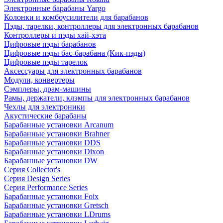
Электронные барабаны Yargo
Колонки и комбоусилители для барабанов
Пэды, тарелки, контроллеры для электронных барабанов
Контроллеры и пэды хай-хэта
Цифровые пэды барабанов
Цифровые пэды бас-барабана (Кик-пэды)
Цифровые пэды тарелок
Аксессуары для электронных барабанов
Модули, конвертеры
Сэмплеры, драм-машины
Рамы, держатели, клэмпы для электронных барабанов
Чехлы для электроники
Акустические барабаны
Барабанные установки Arcanum
Барабанные установки Brahner
Барабанные установки DDS
Барабанные установки Dixon
Барабанные установки DW
Серия Collector's
Серия Design Series
Серия Performance Series
Барабанные установки Foix
Барабанные установки Gretsch
Барабанные установки LDrums