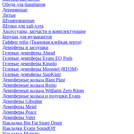
Обода для барабанов
Деревянные
Литые
Штампованные
Штоки для хай-хэта
Аксессуары, запчасти и комплектующие
Беруши для музыкантов
Гаффер тейп (Тканевая клейкая лента)
Демпферы и заглушки
Гелевые демпферы Ahead
Гелевые демпферы Evans EQ Pods
Гелевые демпферы Kingdo
Гелевые демпферы Moongel (RTOM)
Гелевые демпферы SlapKlatz
Демпферные кольца Blast Plast
Демпферные кольца Remo
Демпферные кольца Williams Zero Rings
Демпферные кольца и подушки Evans
Демпферы Gibraltar
Демпферы Meinl
Демпферы Peace
Демпферы Vater
Накладки Big Fat Snare Drum
Накладки Evans SoundOff
Накладки Majestic