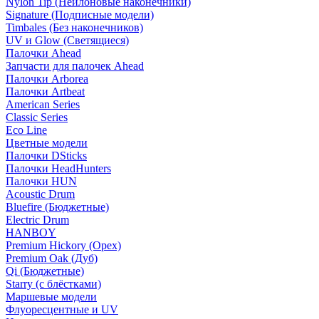
Nylon Tip (Нейлоновые наконечники)
Signature (Подписные модели)
Timbales (Без наконечников)
UV и Glow (Светящиеся)
Палочки Ahead
Запчасти для палочек Ahead
Палочки Arborea
Палочки Artbeat
American Series
Classic Series
Eco Line
Цветные модели
Палочки DSticks
Палочки HeadHunters
Палочки HUN
Acoustic Drum
Bluefire (Бюджетные)
Electric Drum
HANBOY
Premium Hickory (Орех)
Premium Oak (Дуб)
Qi (Бюджетные)
Starry (с блёстками)
Маршевые модели
Флуоресцентные и UV