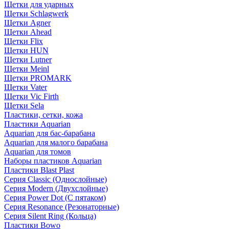
Щетки для ударных
Щетки Schlagwerk
Щетки Agner
Щетки Ahead
Щетки Flix
Щетки HUN
Щетки Lutner
Щетки Meinl
Щетки PROMARK
Щетки Vater
Щетки Vic Firth
Щетки Sela
Пластики, сетки, кожа
Пластики Aquarian
Aquarian для бас-барабана
Aquarian для малого барабана
Aquarian для томов
Наборы пластиков Aquarian
Пластики Blast Plast
Серия Classic (Однослойные)
Серия Modern (Двухслойные)
Серия Power Dot (С пятаком)
Серия Resonance (Резонаторные)
Серия Silent Ring (Кольца)
Пластики Bowo