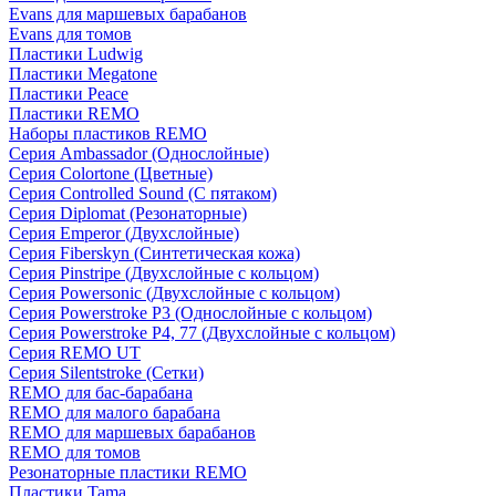
Evans для маршевых барабанов
Evans для томов
Пластики Ludwig
Пластики Megatone
Пластики Peace
Пластики REMO
Наборы пластиков REMO
Серия Ambassador (Однослойные)
Серия Colortone (Цветные)
Серия Controlled Sound (С пятаком)
Серия Diplomat (Резонаторные)
Серия Emperor (Двухслойные)
Серия Fiberskyn (Синтетическая кожа)
Серия Pinstripe (Двухслойные с кольцом)
Серия Powersonic (Двухслойные с кольцом)
Серия Powerstroke P3 (Однослойные с кольцом)
Серия Powerstroke P4, 77 (Двухслойные с кольцом)
Серия REMO UT
Серия Silentstroke (Сетки)
REMO для бас-барабана
REMO для малого барабана
REMO для маршевых барабанов
REMO для томов
Резонаторные пластики REMO
Пластики Tama