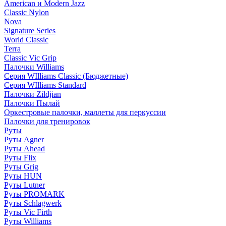
American и Modern Jazz
Classic Nylon
Nova
Signature Series
World Classic
Terra
Classic Vic Grip
Палочки Williams
Серия WIlliams Classic (Бюджетные)
Серия WIlliams Standard
Палочки Zildjian
Палочки Пылай
Оркестровые палочки, маллеты для перкуссии
Палочки для тренировок
Руты
Руты Agner
Руты Ahead
Руты Flix
Руты Grig
Руты HUN
Руты Lutner
Руты PROMARK
Руты Schlagwerk
Руты Vic Firth
Руты Williams