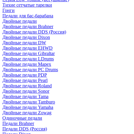
Тихие сетчатые тарелки
Гонги
Педали для бас-барабана
Двойные педали
Двойные педали Brahner
Двойные педали DDS (Россия)
Двойные педали Dixon
Двойные педали DW
Двойные педали EHWD
Двойные педали Gibraltar
Двойные педали LDrums
Двойные педали Mapex
Двойные педали PC Drums
Двойные педали PDP
Двойные педали Pearl
Двойные педали Roland
Двойные педали Sonor
Двойные педали Tama
Двойные педали Tamburo
Двойные педали Yamaha
Двойные педали Zowag
Одиночные педали
Педали Brahner
Педали DDS (Россия)