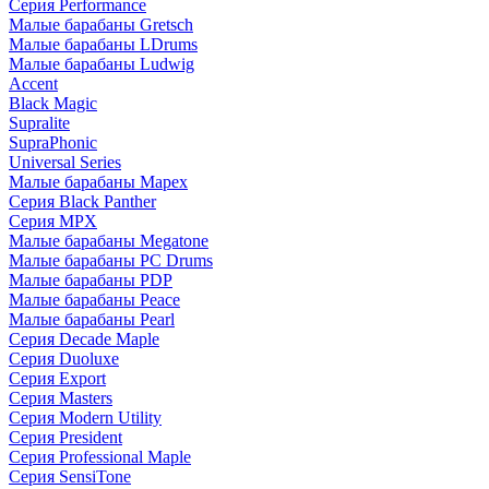
Серия Performance
Малые барабаны Gretsch
Малые барабаны LDrums
Малые барабаны Ludwig
Accent
Black Magic
Supralite
SupraPhonic
Universal Series
Малые барабаны Mapex
Серия Black Panther
Серия MPX
Малые барабаны Megatone
Малые барабаны PC Drums
Малые барабаны PDP
Малые барабаны Peace
Малые барабаны Pearl
Серия Decade Maple
Серия Duoluxe
Серия Export
Серия Masters
Серия Modern Utility
Серия President
Серия Professional Maple
Серия SensiTone