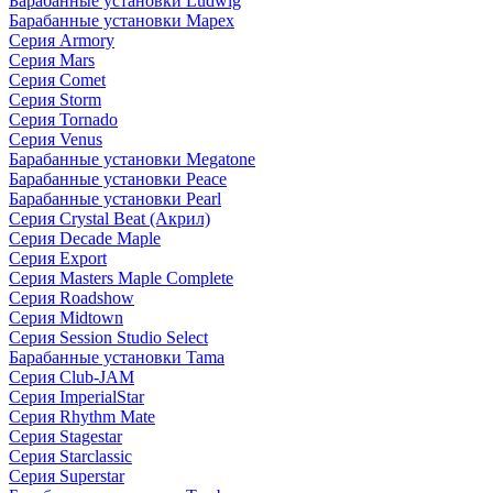
Барабанные установки Ludwig
Барабанные установки Mapex
Серия Armory
Серия Mars
Серия Comet
Серия Storm
Серия Tornado
Серия Venus
Барабанные установки Megatone
Барабанные установки Peace
Барабанные установки Pearl
Серия Crystal Beat (Акрил)
Серия Decade Maple
Серия Export
Серия Masters Maple Complete
Серия Roadshow
Серия Midtown
Серия Session Studio Select
Барабанные установки Tama
Серия Club-JAM
Серия ImperialStar
Серия Rhythm Mate
Серия Stagestar
Серия Starclassic
Серия Superstar