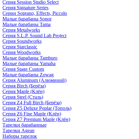
Серия Session Studio Select
Серия Signature Series
Серии Soprano, Effects, Piccolo
Малые барабаны Sonor
Малые барабаны Tama
Серия Metalworks
Серия S.L.P. Sound Lab Project
Серия Soundworks
Серия Starclassic
Серия Woodworks
Малые барабаны Tamburo
Малые барабаны Yamaha
Серия Stage Custom
Малые барабаны Zowag
Серия Aluminum (Алюминий)
Серия Birch (Берёза)
Серия Maple (Клён)
Серия Steel (Сталь)
Серия Z4 Full Birch (Берёза)
Серия Z5 Deluxe Poplar (Тополь)
Серия Z6 Fine Maple (Клён)
Серия Z7 Premium Maple (Клён)
Тарелки барабанные
Тарелки Agean
Наборы тарелок