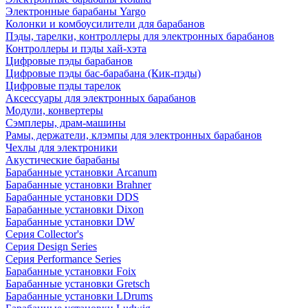
Электронные барабаны Yargo
Колонки и комбоусилители для барабанов
Пэды, тарелки, контроллеры для электронных барабанов
Контроллеры и пэды хай-хэта
Цифровые пэды барабанов
Цифровые пэды бас-барабана (Кик-пэды)
Цифровые пэды тарелок
Аксессуары для электронных барабанов
Модули, конвертеры
Сэмплеры, драм-машины
Рамы, держатели, клэмпы для электронных барабанов
Чехлы для электроники
Акустические барабаны
Барабанные установки Arcanum
Барабанные установки Brahner
Барабанные установки DDS
Барабанные установки Dixon
Барабанные установки DW
Серия Collector's
Серия Design Series
Серия Performance Series
Барабанные установки Foix
Барабанные установки Gretsch
Барабанные установки LDrums