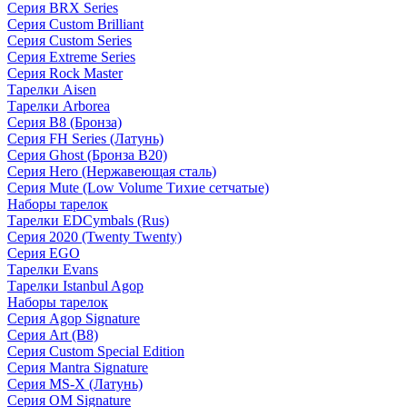
Серия BRX Series
Серия Custom Brilliant
Серия Custom Series
Серия Extreme Series
Серия Rock Master
Тарелки Aisen
Тарелки Arborea
Серия B8 (Бронза)
Серия FH Series (Латунь)
Серия Ghost (Бронза B20)
Серия Hero (Нержавеющая сталь)
Серия Mute (Low Volume Тихие сетчатые)
Наборы тарелок
Тарелки EDCymbals (Rus)
Серия 2020 (Twenty Twenty)
Серия EGO
Тарелки Evans
Тарелки Istanbul Agop
Наборы тарелок
Серия Agop Signature
Серия Art (B8)
Серия Custom Special Edition
Серия Mantra Signature
Серия MS-X (Латунь)
Серия OM Signature