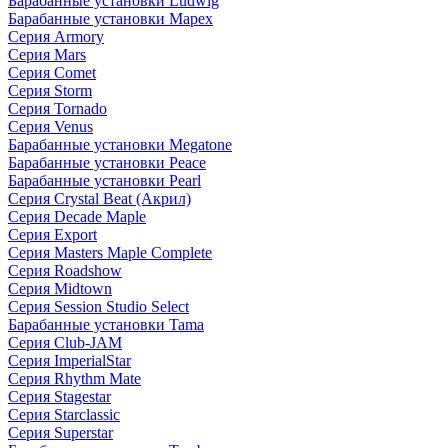
Барабанные установки Ludwig
Барабанные установки Mapex
Серия Armory
Серия Mars
Серия Comet
Серия Storm
Серия Tornado
Серия Venus
Барабанные установки Megatone
Барабанные установки Peace
Барабанные установки Pearl
Серия Crystal Beat (Акрил)
Серия Decade Maple
Серия Export
Серия Masters Maple Complete
Серия Roadshow
Серия Midtown
Серия Session Studio Select
Барабанные установки Tama
Серия Club-JAM
Серия ImperialStar
Серия Rhythm Mate
Серия Stagestar
Серия Starclassic
Серия Superstar