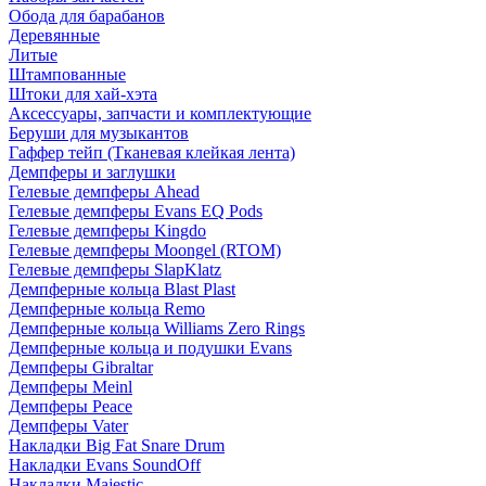
Обода для барабанов
Деревянные
Литые
Штампованные
Штоки для хай-хэта
Аксессуары, запчасти и комплектующие
Беруши для музыкантов
Гаффер тейп (Тканевая клейкая лента)
Демпферы и заглушки
Гелевые демпферы Ahead
Гелевые демпферы Evans EQ Pods
Гелевые демпферы Kingdo
Гелевые демпферы Moongel (RTOM)
Гелевые демпферы SlapKlatz
Демпферные кольца Blast Plast
Демпферные кольца Remo
Демпферные кольца Williams Zero Rings
Демпферные кольца и подушки Evans
Демпферы Gibraltar
Демпферы Meinl
Демпферы Peace
Демпферы Vater
Накладки Big Fat Snare Drum
Накладки Evans SoundOff
Накладки Majestic