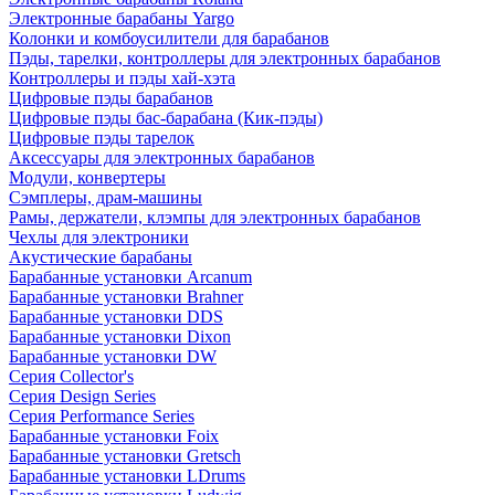
Электронные барабаны Yargo
Колонки и комбоусилители для барабанов
Пэды, тарелки, контроллеры для электронных барабанов
Контроллеры и пэды хай-хэта
Цифровые пэды барабанов
Цифровые пэды бас-барабана (Кик-пэды)
Цифровые пэды тарелок
Аксессуары для электронных барабанов
Модули, конвертеры
Сэмплеры, драм-машины
Рамы, держатели, клэмпы для электронных барабанов
Чехлы для электроники
Акустические барабаны
Барабанные установки Arcanum
Барабанные установки Brahner
Барабанные установки DDS
Барабанные установки Dixon
Барабанные установки DW
Серия Collector's
Серия Design Series
Серия Performance Series
Барабанные установки Foix
Барабанные установки Gretsch
Барабанные установки LDrums