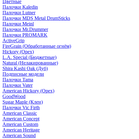
Цветные
Палочки Kaledin
Палочки Lutner
Палочки MDS Metal DrumSticks
Палочки Meinl
Палочки Mr.Drummer
Палочки PROMARK
ActiveGrip
FireGrain (Обработанные огнём)
Hickory (Орех)
L.A. Special (Бюджетные)
Natural (Нелакированные)
Shira Kashi Oak (Дуб)
Подписные модели
Палочки Tama
Палочки Vater
American Hickory (Орех)
GoodWood
Sugar Maple (Клен)
Палочки Vic Firth
American Classic
American Concept
American Custom
American Heritage
American Sound