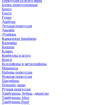
Перкуссия со всего мира
Блоки перкуссионные
Бонго
Гонги
Гуиро
Дарбуки
Детская перкуссия
Джембе
Думбеки
Кавказские барабаны
Калимбы
Кахоны
Клавес
Ковбеллы и агого
Конги
Ксилофоны и металлофоны
Маракасы
Наборы перкуссии
Ножная перкуссия
Пандейрос
Поющие чаши
Ручная перкуссия
Тамбурины, бубны, джинглы
Тамбурины Alice
Тамбурины Pearl