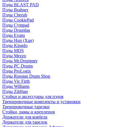
Пэды BLAST PAD
Пэды Brahner
Пэды Cherub
Пэды CookiePad
Пэды Cympad
Пэды Drumfan
Пэды Evans
Пэды Hun (Хан)
Пэды Kingdo
Пэды MDS
Пэды Mezzo
Пэды Mr.Drummer
Пэды PC Drums
Пэды ProLogix
Пэды Russian Drum Shop
Пэды Vic Firth
Пэды Williams
Пэды Zildjian
Стойки и аксессуары для пэдов
Тренировочные комплекты и установки
Тренировочные тарелки
Стойки, рамы и крепления
Держатели для ковбела
Держатели для тарелок