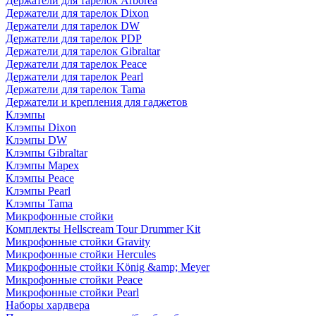
Держатели для тарелок Arborea
Держатели для тарелок Dixon
Держатели для тарелок DW
Держатели для тарелок PDP
Держатели для тарелок Gibraltar
Держатели для тарелок Peace
Держатели для тарелок Pearl
Держатели для тарелок Tama
Держатели и крепления для гаджетов
Клэмпы
Клэмпы Dixon
Клэмпы DW
Клэмпы Gibraltar
Клэмпы Mapex
Клэмпы Peace
Клэмпы Pearl
Клэмпы Tama
Микрофонные стойки
Комплекты Hellscream Tour Drummer Kit
Микрофонные стойки Gravity
Микрофонные стойки Hercules
Микрофонные стойки König &amp; Meyer
Микрофонные стойки Peace
Микрофонные стойки Pearl
Наборы хардвера