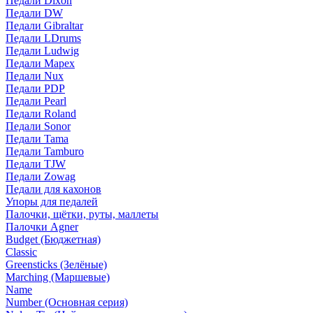
Педали Dixon
Педали DW
Педали Gibraltar
Педали LDrums
Педали Ludwig
Педали Mapex
Педали Nux
Педали PDP
Педали Pearl
Педали Roland
Педали Sonor
Педали Tama
Педали Tamburo
Педали TJW
Педали Zowag
Педали для кахонов
Упоры для педалей
Палочки, щётки, руты, маллеты
Палочки Agner
Budget (Бюджетная)
Classic
Greensticks (Зелёные)
Marching (Маршевые)
Name
Number (Основная серия)