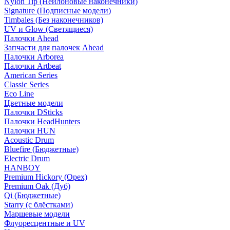
Nylon Tip (Нейлоновые наконечники)
Signature (Подписные модели)
Timbales (Без наконечников)
UV и Glow (Светящиеся)
Палочки Ahead
Запчасти для палочек Ahead
Палочки Arborea
Палочки Artbeat
American Series
Classic Series
Eco Line
Цветные модели
Палочки DSticks
Палочки HeadHunters
Палочки HUN
Acoustic Drum
Bluefire (Бюджетные)
Electric Drum
HANBOY
Premium Hickory (Орех)
Premium Oak (Дуб)
Qi (Бюджетные)
Starry (с блёстками)
Маршевые модели
Флуоресцентные и UV