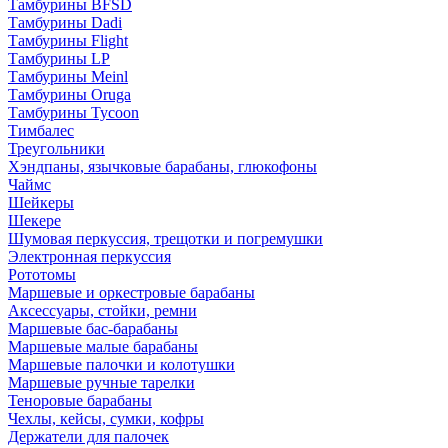
Тамбурины BFSD
Тамбурины Dadi
Тамбурины Flight
Тамбурины LP
Тамбурины Meinl
Тамбурины Oruga
Тамбурины Tycoon
Тимбалес
Треугольники
Хэндпаны, язычковые барабаны, глюкофоны
Чаймс
Шейкеры
Шекере
Шумовая перкуссия, трещотки и погремушки
Электронная перкуссия
Рототомы
Маршевые и оркестровые барабаны
Аксессуары, стойки, ремни
Маршевые бас-барабаны
Маршевые малые барабаны
Маршевые палочки и колотушки
Маршевые ручные тарелки
Теноровые барабаны
Чехлы, кейсы, сумки, кофры
Держатели для палочек