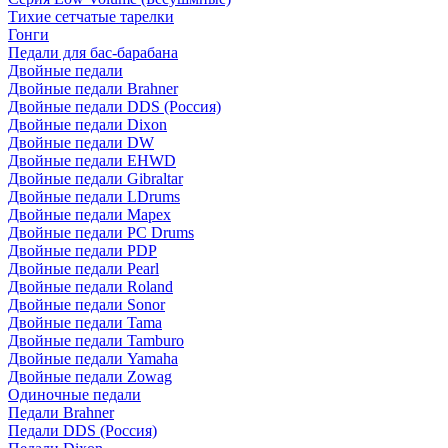
Тихие сетчатые тарелки
Гонги
Педали для бас-барабана
Двойные педали
Двойные педали Brahner
Двойные педали DDS (Россия)
Двойные педали Dixon
Двойные педали DW
Двойные педали EHWD
Двойные педали Gibraltar
Двойные педали LDrums
Двойные педали Mapex
Двойные педали PC Drums
Двойные педали PDP
Двойные педали Pearl
Двойные педали Roland
Двойные педали Sonor
Двойные педали Tama
Двойные педали Tamburo
Двойные педали Yamaha
Двойные педали Zowag
Одиночные педали
Педали Brahner
Педали DDS (Россия)