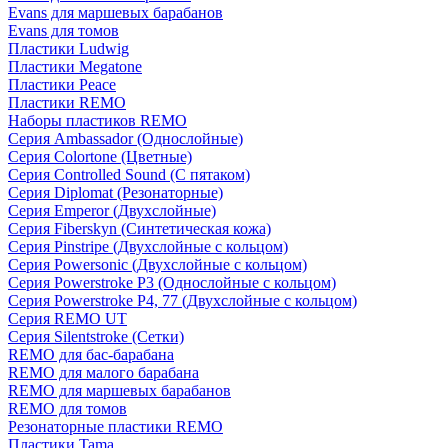
Evans для маршевых барабанов
Evans для томов
Пластики Ludwig
Пластики Megatone
Пластики Peace
Пластики REMO
Наборы пластиков REMO
Серия Ambassador (Однослойные)
Серия Colortone (Цветные)
Серия Controlled Sound (С пятаком)
Серия Diplomat (Резонаторные)
Серия Emperor (Двухслойные)
Серия Fiberskyn (Синтетическая кожа)
Серия Pinstripe (Двухслойные с кольцом)
Серия Powersonic (Двухслойные с кольцом)
Серия Powerstroke P3 (Однослойные с кольцом)
Серия Powerstroke P4, 77 (Двухслойные с кольцом)
Серия REMO UT
Серия Silentstroke (Сетки)
REMO для бас-барабана
REMO для малого барабана
REMO для маршевых барабанов
REMO для томов
Резонаторные пластики REMO
Пластики Tama