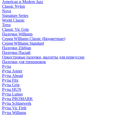
American и Modern Jazz
Classic Nylon
Nova
Signature Series
World Classic
Terra
Classic Vic Grip
Палочки Williams
Серия WIlliams Classic (Бюджетные)
Серия WIlliams Standard
Палочки Zildjian
Палочки Пылай
Оркестровые палочки, маллеты для перкуссии
Палочки для тренировок
Руты
Руты Agner
Руты Ahead
Руты Flix
Руты Grig
Руты HUN
Руты Lutner
Руты PROMARK
Руты Schlagwerk
Руты Vic Firth
Руты Williams