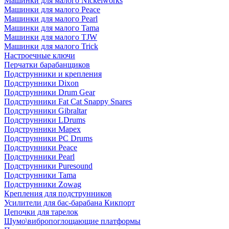
Машинки для малого Nickelworks
Машинки для малого Peace
Машинки для малого Pearl
Машинки для малого Tama
Машинки для малого TJW
Машинки для малого Trick
Настроечные ключи
Перчатки барабанщиков
Подструнники и крепления
Подструнники Dixon
Подструнники Drum Gear
Подструнники Fat Cat Snappy Snares
Подструнники Gibraltar
Подструнники LDrums
Подструнники Mapex
Подструнники PC Drums
Подструнники Peace
Подструнники Pearl
Подструнники Puresound
Подструнники Tama
Подструнники Zowag
Крепления для подструнников
Усилители для бас-барабана Кикпорт
Цепочки для тарелок
Шумо\вибропоглощающие платформы