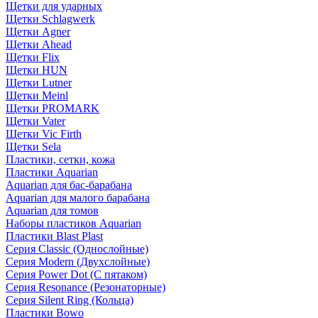
Щетки для ударных
Щетки Schlagwerk
Щетки Agner
Щетки Ahead
Щетки Flix
Щетки HUN
Щетки Lutner
Щетки Meinl
Щетки PROMARK
Щетки Vater
Щетки Vic Firth
Щетки Sela
Пластики, сетки, кожа
Пластики Aquarian
Aquarian для бас-барабана
Aquarian для малого барабана
Aquarian для томов
Наборы пластиков Aquarian
Пластики Blast Plast
Серия Classic (Однослойные)
Серия Modern (Двухслойные)
Серия Power Dot (С пятаком)
Серия Resonance (Резонаторные)
Серия Silent Ring (Кольца)
Пластики Bowo