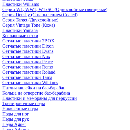
Пластики Williams
Серии W1, WW1, W1xSC (Однослойные глянцевые)
Серия Density (C напылением Coated)
Серия Target (Двухслойные)
Серия Vintage Tone (Кожа)
Пластики Yamaha
Кевларовые сетки
Сетчатые пластики 2BOX
Сетчатые пластики Dixon
Сетчатые пластики Evans
Сетчатые пластики Nux
Сетчатые пластики Peace
Сетчатые пластики Remo
Сетчатые пластики Roland
Сетчатые пластики Tama
Сетчатые пластики Williams
Патчи-наклейки на бас-барабан
Кольца на отверстие бас-барабана
Пластики и мембраны для перкуссии
Тренировочные пэды
Наколенные пэды
Пэды для ног
Пэды для рук
Пэды Agner
Пэды Arborea