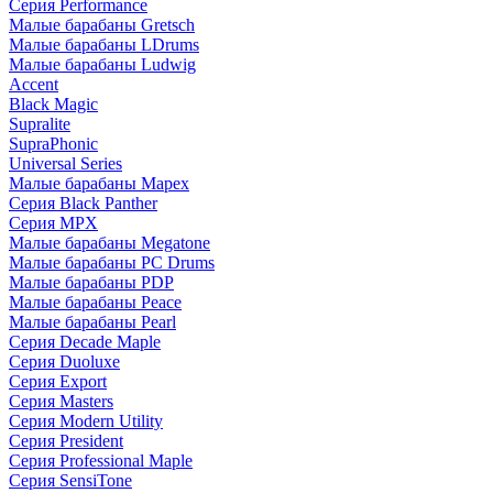
Серия Performance
Малые барабаны Gretsch
Малые барабаны LDrums
Малые барабаны Ludwig
Accent
Black Magic
Supralite
SupraPhonic
Universal Series
Малые барабаны Mapex
Серия Black Panther
Серия MPX
Малые барабаны Megatone
Малые барабаны PC Drums
Малые барабаны PDP
Малые барабаны Peace
Малые барабаны Pearl
Серия Decade Maple
Серия Duoluxe
Серия Export
Серия Masters
Серия Modern Utility
Серия President
Серия Professional Maple
Серия SensiTone