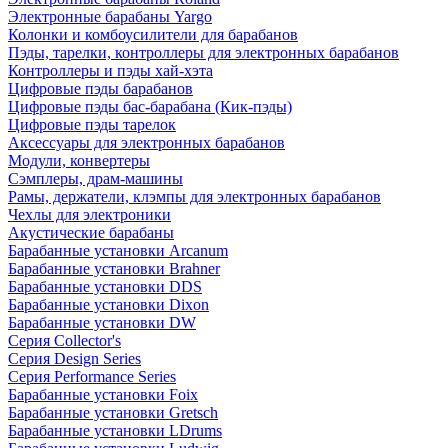
Электронные барабаны Yargo
Колонки и комбоусилители для барабанов
Пэды, тарелки, контроллеры для электронных барабанов
Контроллеры и пэды хай-хэта
Цифровые пэды барабанов
Цифровые пэды бас-барабана (Кик-пэды)
Цифровые пэды тарелок
Аксессуары для электронных барабанов
Модули, конвертеры
Сэмплеры, драм-машины
Рамы, держатели, клэмпы для электронных барабанов
Чехлы для электроники
Акустические барабаны
Барабанные установки Arcanum
Барабанные установки Brahner
Барабанные установки DDS
Барабанные установки Dixon
Барабанные установки DW
Серия Collector's
Серия Design Series
Серия Performance Series
Барабанные установки Foix
Барабанные установки Gretsch
Барабанные установки LDrums