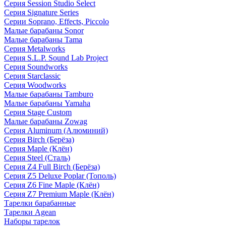
Серия Session Studio Select
Серия Signature Series
Серии Soprano, Effects, Piccolo
Малые барабаны Sonor
Малые барабаны Tama
Серия Metalworks
Серия S.L.P. Sound Lab Project
Серия Soundworks
Серия Starclassic
Серия Woodworks
Малые барабаны Tamburo
Малые барабаны Yamaha
Серия Stage Custom
Малые барабаны Zowag
Серия Aluminum (Алюминий)
Серия Birch (Берёза)
Серия Maple (Клён)
Серия Steel (Сталь)
Серия Z4 Full Birch (Берёза)
Серия Z5 Deluxe Poplar (Тополь)
Серия Z6 Fine Maple (Клён)
Серия Z7 Premium Maple (Клён)
Тарелки барабанные
Тарелки Agean
Наборы тарелок