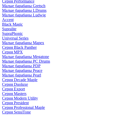
Серия Performance
Малые барабаны Gretsch
Малые барабаны LDrums
Малые барабаны Ludwig
Accent
Black Magic
Supralite
SupraPhonic
Universal Series
Малые барабаны Mapex
Серия Black Panther
Серия MPX
Малые барабаны Megatone
Малые барабаны PC Drums
Малые барабаны PDP
Малые барабаны Peace
Малые барабаны Pearl
Серия Decade Maple
Серия Duoluxe
Серия Export
Серия Masters
Серия Modern Utility
Серия President
Серия Professional Maple
Серия SensiTone