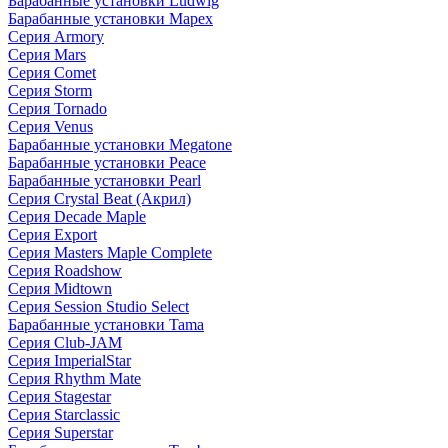
Барабанные установки Ludwig
Барабанные установки Mapex
Серия Armory
Серия Mars
Серия Comet
Серия Storm
Серия Tornado
Серия Venus
Барабанные установки Megatone
Барабанные установки Peace
Барабанные установки Pearl
Серия Crystal Beat (Акрил)
Серия Decade Maple
Серия Export
Серия Masters Maple Complete
Серия Roadshow
Серия Midtown
Серия Session Studio Select
Барабанные установки Tama
Серия Club-JAM
Серия ImperialStar
Серия Rhythm Mate
Серия Stagestar
Серия Starclassic
Серия Superstar