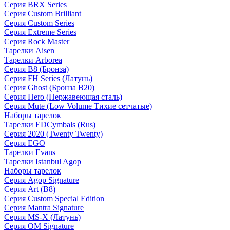
Серия BRX Series
Серия Custom Brilliant
Серия Custom Series
Серия Extreme Series
Серия Rock Master
Тарелки Aisen
Тарелки Arborea
Серия B8 (Бронза)
Серия FH Series (Латунь)
Серия Ghost (Бронза B20)
Серия Hero (Нержавеющая сталь)
Серия Mute (Low Volume Тихие сетчатые)
Наборы тарелок
Тарелки EDCymbals (Rus)
Серия 2020 (Twenty Twenty)
Серия EGO
Тарелки Evans
Тарелки Istanbul Agop
Наборы тарелок
Серия Agop Signature
Серия Art (B8)
Серия Custom Special Edition
Серия Mantra Signature
Серия MS-X (Латунь)
Серия OM Signature