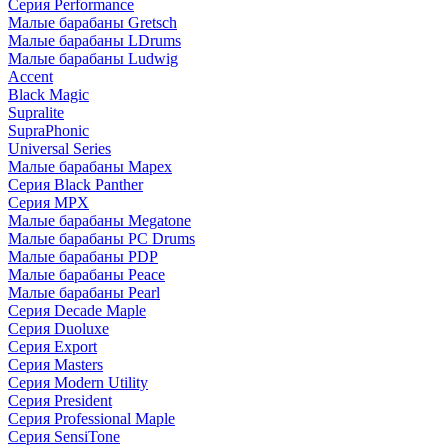
Серия Performance
Малые барабаны Gretsch
Малые барабаны LDrums
Малые барабаны Ludwig
Accent
Black Magic
Supralite
SupraPhonic
Universal Series
Малые барабаны Mapex
Серия Black Panther
Серия MPX
Малые барабаны Megatone
Малые барабаны PC Drums
Малые барабаны PDP
Малые барабаны Peace
Малые барабаны Pearl
Серия Decade Maple
Серия Duoluxe
Серия Export
Серия Masters
Серия Modern Utility
Серия President
Серия Professional Maple
Серия SensiTone