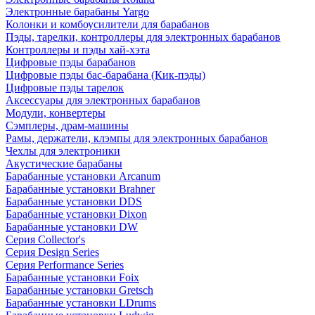
Электронные барабаны Yargo
Колонки и комбоусилители для барабанов
Пэды, тарелки, контроллеры для электронных барабанов
Контроллеры и пэды хай-хэта
Цифровые пэды барабанов
Цифровые пэды бас-барабана (Кик-пэды)
Цифровые пэды тарелок
Аксессуары для электронных барабанов
Модули, конвертеры
Сэмплеры, драм-машины
Рамы, держатели, клэмпы для электронных барабанов
Чехлы для электроники
Акустические барабаны
Барабанные установки Arcanum
Барабанные установки Brahner
Барабанные установки DDS
Барабанные установки Dixon
Барабанные установки DW
Серия Collector's
Серия Design Series
Серия Performance Series
Барабанные установки Foix
Барабанные установки Gretsch
Барабанные установки LDrums