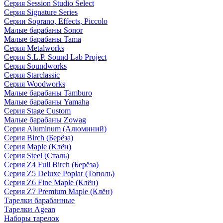
Серия Session Studio Select
Серия Signature Series
Серии Soprano, Effects, Piccolo
Малые барабаны Sonor
Малые барабаны Tama
Серия Metalworks
Серия S.L.P. Sound Lab Project
Серия Soundworks
Серия Starclassic
Серия Woodworks
Малые барабаны Tamburo
Малые барабаны Yamaha
Серия Stage Custom
Малые барабаны Zowag
Серия Aluminum (Алюминий)
Серия Birch (Берёза)
Серия Maple (Клён)
Серия Steel (Сталь)
Серия Z4 Full Birch (Берёза)
Серия Z5 Deluxe Poplar (Тополь)
Серия Z6 Fine Maple (Клён)
Серия Z7 Premium Maple (Клён)
Тарелки барабанные
Тарелки Agean
Наборы тарелок