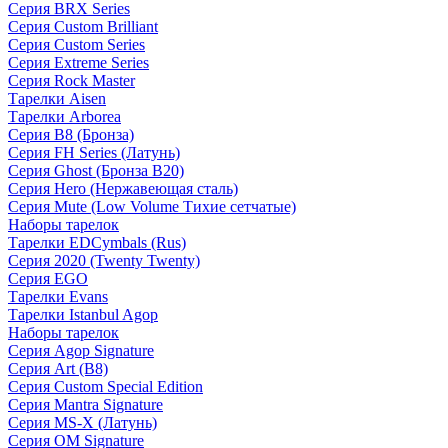
Серия BRX Series
Серия Custom Brilliant
Серия Custom Series
Серия Extreme Series
Серия Rock Master
Тарелки Aisen
Тарелки Arborea
Серия B8 (Бронза)
Серия FH Series (Латунь)
Серия Ghost (Бронза B20)
Серия Hero (Нержавеющая сталь)
Серия Mute (Low Volume Тихие сетчатые)
Наборы тарелок
Тарелки EDCymbals (Rus)
Серия 2020 (Twenty Twenty)
Серия EGO
Тарелки Evans
Тарелки Istanbul Agop
Наборы тарелок
Серия Agop Signature
Серия Art (B8)
Серия Custom Special Edition
Серия Mantra Signature
Серия MS-X (Латунь)
Серия OM Signature