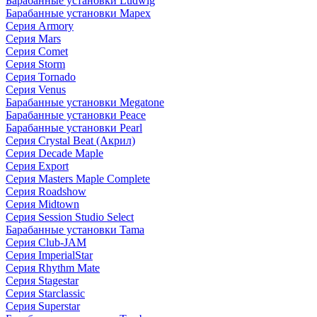
Барабанные установки Ludwig
Барабанные установки Mapex
Серия Armory
Серия Mars
Серия Comet
Серия Storm
Серия Tornado
Серия Venus
Барабанные установки Megatone
Барабанные установки Peace
Барабанные установки Pearl
Серия Crystal Beat (Акрил)
Серия Decade Maple
Серия Export
Серия Masters Maple Complete
Серия Roadshow
Серия Midtown
Серия Session Studio Select
Барабанные установки Tama
Серия Club-JAM
Серия ImperialStar
Серия Rhythm Mate
Серия Stagestar
Серия Starclassic
Серия Superstar