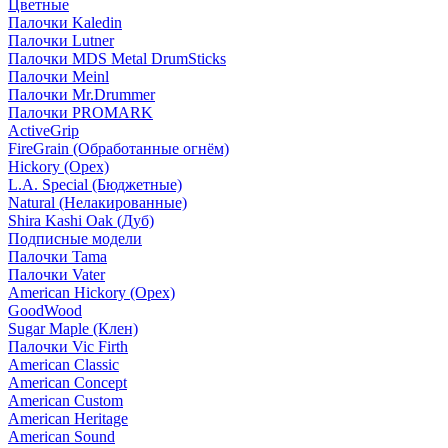
Цветные
Палочки Kaledin
Палочки Lutner
Палочки MDS Metal DrumSticks
Палочки Meinl
Палочки Mr.Drummer
Палочки PROMARK
ActiveGrip
FireGrain (Обработанные огнём)
Hickory (Орех)
L.A. Special (Бюджетные)
Natural (Нелакированные)
Shira Kashi Oak (Дуб)
Подписные модели
Палочки Tama
Палочки Vater
American Hickory (Орех)
GoodWood
Sugar Maple (Клен)
Палочки Vic Firth
American Classic
American Concept
American Custom
American Heritage
American Sound