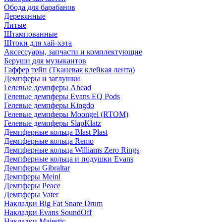
Обода для барабанов
Деревянные
Литые
Штампованные
Штоки для хай-хэта
Аксессуары, запчасти и комплектующие
Беруши для музыкантов
Гаффер тейп (Тканевая клейкая лента)
Демпферы и заглушки
Гелевые демпферы Ahead
Гелевые демпферы Evans EQ Pods
Гелевые демпферы Kingdo
Гелевые демпферы Moongel (RTOM)
Гелевые демпферы SlapKlatz
Демпферные кольца Blast Plast
Демпферные кольца Remo
Демпферные кольца Williams Zero Rings
Демпферные кольца и подушки Evans
Демпферы Gibraltar
Демпферы Meinl
Демпферы Peace
Демпферы Vater
Накладки Big Fat Snare Drum
Накладки Evans SoundOff
Накладки Majestic