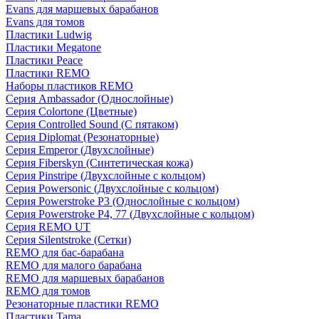
Evans для маршевых барабанов
Evans для томов
Пластики Ludwig
Пластики Megatone
Пластики Peace
Пластики REMO
Наборы пластиков REMO
Серия Ambassador (Однослойные)
Серия Colortone (Цветные)
Серия Controlled Sound (С пятаком)
Серия Diplomat (Резонаторные)
Серия Emperor (Двухслойные)
Серия Fiberskyn (Синтетическая кожа)
Серия Pinstripe (Двухслойные с кольцом)
Серия Powersonic (Двухслойные с кольцом)
Серия Powerstroke P3 (Однослойные с кольцом)
Серия Powerstroke P4, 77 (Двухслойные с кольцом)
Серия REMO UT
Серия Silentstroke (Сетки)
REMO для бас-барабана
REMO для малого барабана
REMO для маршевых барабанов
REMO для томов
Резонаторные пластики REMO
Пластики Tama