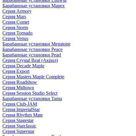
Барабанные установки Ludwig
Барабанные установки Mapex
Серия Armory
Серия Mars
Серия Comet
Серия Storm
Серия Tornado
Серия Venus
Барабанные установки Megatone
Барабанные установки Peace
Барабанные установки Pearl
Серия Crystal Beat (Акрил)
Серия Decade Maple
Серия Export
Серия Masters Maple Complete
Серия Roadshow
Серия Midtown
Серия Session Studio Select
Барабанные установки Tama
Серия Club-JAM
Серия ImperialStar
Серия Rhythm Mate
Серия Stagestar
Серия Starclassic
Серия Superstar