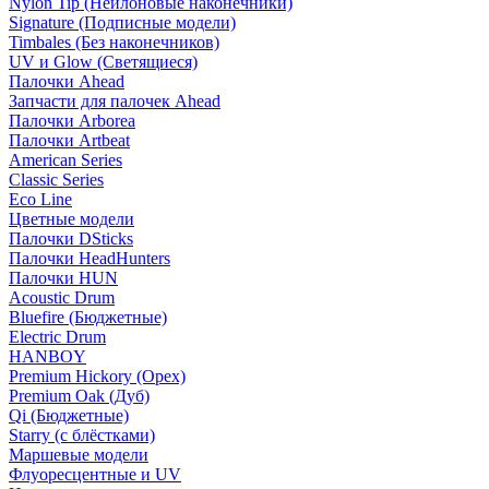
Nylon Tip (Нейлоновые наконечники)
Signature (Подписные модели)
Timbales (Без наконечников)
UV и Glow (Светящиеся)
Палочки Ahead
Запчасти для палочек Ahead
Палочки Arborea
Палочки Artbeat
American Series
Classic Series
Eco Line
Цветные модели
Палочки DSticks
Палочки HeadHunters
Палочки HUN
Acoustic Drum
Bluefire (Бюджетные)
Electric Drum
HANBOY
Premium Hickory (Орех)
Premium Oak (Дуб)
Qi (Бюджетные)
Starry (с блёстками)
Маршевые модели
Флуоресцентные и UV