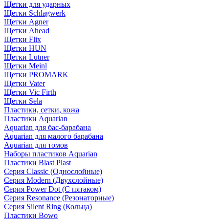
Щетки для ударных
Щетки Schlagwerk
Щетки Agner
Щетки Ahead
Щетки Flix
Щетки HUN
Щетки Lutner
Щетки Meinl
Щетки PROMARK
Щетки Vater
Щетки Vic Firth
Щетки Sela
Пластики, сетки, кожа
Пластики Aquarian
Aquarian для бас-барабана
Aquarian для малого барабана
Aquarian для томов
Наборы пластиков Aquarian
Пластики Blast Plast
Серия Classic (Однослойные)
Серия Modern (Двухслойные)
Серия Power Dot (С пятаком)
Серия Resonance (Резонаторные)
Серия Silent Ring (Кольца)
Пластики Bowo