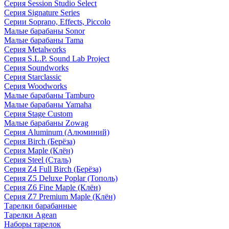
Серия Session Studio Select
Серия Signature Series
Серии Soprano, Effects, Piccolo
Малые барабаны Sonor
Малые барабаны Tama
Серия Metalworks
Серия S.L.P. Sound Lab Project
Серия Soundworks
Серия Starclassic
Серия Woodworks
Малые барабаны Tamburo
Малые барабаны Yamaha
Серия Stage Custom
Малые барабаны Zowag
Серия Aluminum (Алюминий)
Серия Birch (Берёза)
Серия Maple (Клён)
Серия Steel (Сталь)
Серия Z4 Full Birch (Берёза)
Серия Z5 Deluxe Poplar (Тополь)
Серия Z6 Fine Maple (Клён)
Серия Z7 Premium Maple (Клён)
Тарелки барабанные
Тарелки Agean
Наборы тарелок