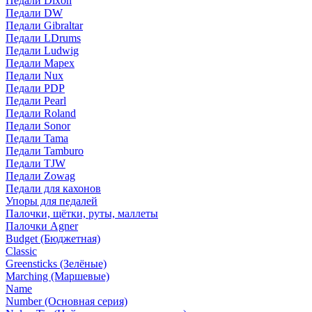
Педали Dixon
Педали DW
Педали Gibraltar
Педали LDrums
Педали Ludwig
Педали Mapex
Педали Nux
Педали PDP
Педали Pearl
Педали Roland
Педали Sonor
Педали Tama
Педали Tamburo
Педали TJW
Педали Zowag
Педали для кахонов
Упоры для педалей
Палочки, щётки, руты, маллеты
Палочки Agner
Budget (Бюджетная)
Classic
Greensticks (Зелёные)
Marching (Маршевые)
Name
Number (Основная серия)