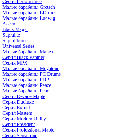
Серия Performance
Малые барабаны Gretsch
Малые барабаны LDrums
Малые барабаны Ludwig
Accent
Black Magic
Supralite
SupraPhonic
Universal Series
Малые барабаны Mapex
Серия Black Panther
Серия MPX
Малые барабаны Megatone
Малые барабаны PC Drums
Малые барабаны PDP
Малые барабаны Peace
Малые барабаны Pearl
Серия Decade Maple
Серия Duoluxe
Серия Export
Серия Masters
Серия Modern Utility
Серия President
Серия Professional Maple
Серия SensiTone