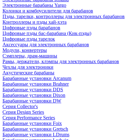
Электронные барабаны Yargo
Колонки и комбоусилители для барабанов
Пэды, тарелки, контроллеры для электронных барабанов
Контроллеры и пэды хай-хэта
Цифровые пэды барабанов
Цифровые пэды бас-барабана (Кик-пэды)
Цифровые пэды тарелок
Аксессуары для электронных барабанов
Модули, конвертеры
Сэмплеры, драм-машины
Рамы, держатели, клэмпы для электронных барабанов
Чехлы для электроники
Акустические барабаны
Барабанные установки Arcanum
Барабанные установки Brahner
Барабанные установки DDS
Барабанные установки Dixon
Барабанные установки DW
Серия Collector's
Серия Design Series
Серия Performance Series
Барабанные установки Foix
Барабанные установки Gretsch
Барабанные установки LDrums