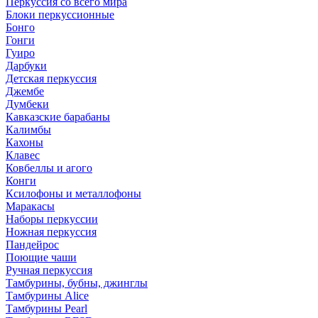
Перкуссия со всего мира
Блоки перкуссионные
Бонго
Гонги
Гуиро
Дарбуки
Детская перкуссия
Джембе
Думбеки
Кавказские барабаны
Калимбы
Кахоны
Клавес
Ковбеллы и агого
Конги
Ксилофоны и металлофоны
Маракасы
Наборы перкуссии
Ножная перкуссия
Пандейрос
Поющие чаши
Ручная перкуссия
Тамбурины, бубны, джинглы
Тамбурины Alice
Тамбурины Pearl