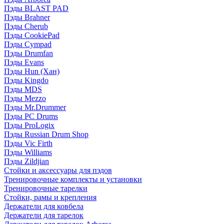
Пэды BLAST PAD
Пэды Brahner
Пэды Cherub
Пэды CookiePad
Пэды Cympad
Пэды Drumfan
Пэды Evans
Пэды Hun (Хан)
Пэды Kingdo
Пэды MDS
Пэды Mezzo
Пэды Mr.Drummer
Пэды PC Drums
Пэды ProLogix
Пэды Russian Drum Shop
Пэды Vic Firth
Пэды Williams
Пэды Zildjian
Стойки и аксессуары для пэдов
Тренировочные комплекты и установки
Тренировочные тарелки
Стойки, рамы и крепления
Держатели для ковбела
Держатели для тарелок