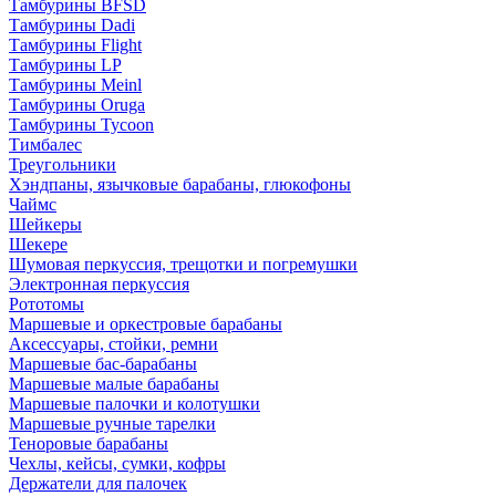
Тамбурины BFSD
Тамбурины Dadi
Тамбурины Flight
Тамбурины LP
Тамбурины Meinl
Тамбурины Oruga
Тамбурины Tycoon
Тимбалес
Треугольники
Хэндпаны, язычковые барабаны, глюкофоны
Чаймс
Шейкеры
Шекере
Шумовая перкуссия, трещотки и погремушки
Электронная перкуссия
Рототомы
Маршевые и оркестровые барабаны
Аксессуары, стойки, ремни
Маршевые бас-барабаны
Маршевые малые барабаны
Маршевые палочки и колотушки
Маршевые ручные тарелки
Теноровые барабаны
Чехлы, кейсы, сумки, кофры
Держатели для палочек