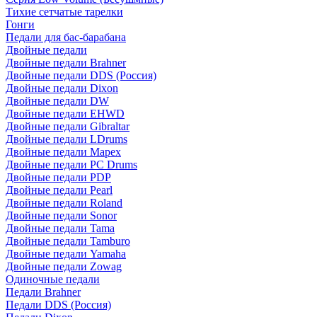
Тихие сетчатые тарелки
Гонги
Педали для бас-барабана
Двойные педали
Двойные педали Brahner
Двойные педали DDS (Россия)
Двойные педали Dixon
Двойные педали DW
Двойные педали EHWD
Двойные педали Gibraltar
Двойные педали LDrums
Двойные педали Mapex
Двойные педали PC Drums
Двойные педали PDP
Двойные педали Pearl
Двойные педали Roland
Двойные педали Sonor
Двойные педали Tama
Двойные педали Tamburo
Двойные педали Yamaha
Двойные педали Zowag
Одиночные педали
Педали Brahner
Педали DDS (Россия)