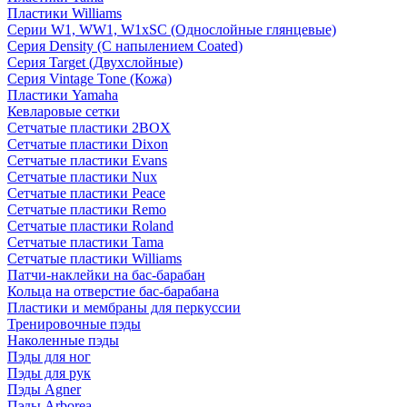
Пластики Williams
Серии W1, WW1, W1xSC (Однослойные глянцевые)
Серия Density (C напылением Coated)
Серия Target (Двухслойные)
Серия Vintage Tone (Кожа)
Пластики Yamaha
Кевларовые сетки
Сетчатые пластики 2BOX
Сетчатые пластики Dixon
Сетчатые пластики Evans
Сетчатые пластики Nux
Сетчатые пластики Peace
Сетчатые пластики Remo
Сетчатые пластики Roland
Сетчатые пластики Tama
Сетчатые пластики Williams
Патчи-наклейки на бас-барабан
Кольца на отверстие бас-барабана
Пластики и мембраны для перкуссии
Тренировочные пэды
Наколенные пэды
Пэды для ног
Пэды для рук
Пэды Agner
Пэды Arborea