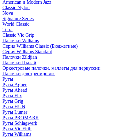
American и Modern Jazz
Classic Nylon
Nova
Signature Series
World Classic
Terra
Classic Vic Grip
Палочки Williams
Серия WIlliams Classic (Бюджетные)
Серия WIlliams Standard
Палочки Zildjian
Палочки Пылай
Оркестровые палочки, маллеты для перкуссии
Палочки для тренировок
Руты
Руты Agner
Руты Ahead
Руты Flix
Руты Grig
Руты HUN
Руты Lutner
Руты PROMARK
Руты Schlagwerk
Руты Vic Firth
Руты Williams