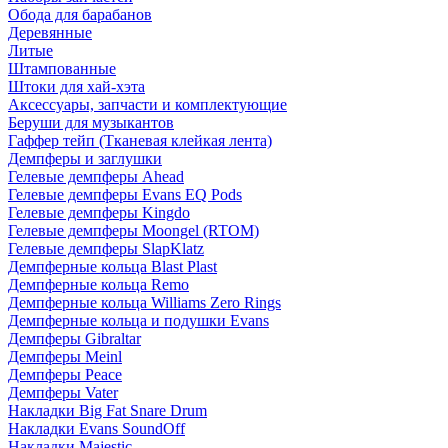
Обода для барабанов
Деревянные
Литые
Штампованные
Штоки для хай-хэта
Аксессуары, запчасти и комплектующие
Беруши для музыкантов
Гаффер тейп (Тканевая клейкая лента)
Демпферы и заглушки
Гелевые демпферы Ahead
Гелевые демпферы Evans EQ Pods
Гелевые демпферы Kingdo
Гелевые демпферы Moongel (RTOM)
Гелевые демпферы SlapKlatz
Демпферные кольца Blast Plast
Демпферные кольца Remo
Демпферные кольца Williams Zero Rings
Демпферные кольца и подушки Evans
Демпферы Gibraltar
Демпферы Meinl
Демпферы Peace
Демпферы Vater
Накладки Big Fat Snare Drum
Накладки Evans SoundOff
Накладки Majestic