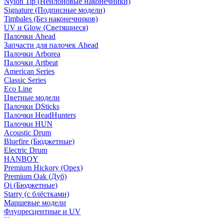
Nylon Tip (Нейлоновые наконечники)
Signature (Подписные модели)
Timbales (Без наконечников)
UV и Glow (Светящиеся)
Палочки Ahead
Запчасти для палочек Ahead
Палочки Arborea
Палочки Artbeat
American Series
Classic Series
Eco Line
Цветные модели
Палочки DSticks
Палочки HeadHunters
Палочки HUN
Acoustic Drum
Bluefire (Бюджетные)
Electric Drum
HANBOY
Premium Hickory (Орех)
Premium Oak (Дуб)
Qi (Бюджетные)
Starry (с блёстками)
Маршевые модели
Флуоресцентные и UV