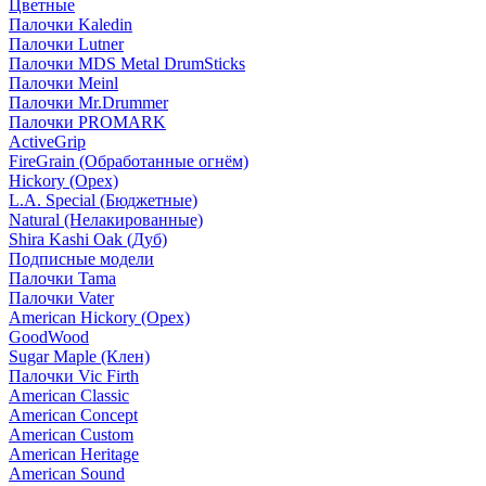
Цветные
Палочки Kaledin
Палочки Lutner
Палочки MDS Metal DrumSticks
Палочки Meinl
Палочки Mr.Drummer
Палочки PROMARK
ActiveGrip
FireGrain (Обработанные огнём)
Hickory (Орех)
L.A. Special (Бюджетные)
Natural (Нелакированные)
Shira Kashi Oak (Дуб)
Подписные модели
Палочки Tama
Палочки Vater
American Hickory (Орех)
GoodWood
Sugar Maple (Клен)
Палочки Vic Firth
American Classic
American Concept
American Custom
American Heritage
American Sound