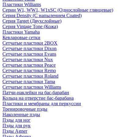
Пластики Williams
Серии W1, WW1, W1xSC (Однослойные глянцевые)
Серия Density (C напылением Coated)
Серия Target (Двухслойные)
Серия Vintage Tone (Кожа)
Пластики Yamaha
Кевларовые сетки
Сетчатые пластики 2BOX
Сетчатые пластики Dixon
Сетчатые пластики Evans
Сетчатые пластики Nux
Сетчатые пластики Peace
Сетчатые пластики Remo
Сетчатые пластики Roland
Сетчатые пластики Tama
Сетчатые пластики Williams
Патчи-наклейки на бас-барабан
Кольца на отверстие бас-барабана
Пластики и мембраны для перкуссии
Тренировочные пэды
Наколенные пэды
Пэды для ног
Пэды для рук
Пэды Agner
Пэды Arborea