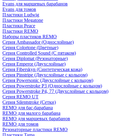
Evans для маршевых барабанов
Evans для томов
Пластики Ludwig
Пластики Megatone
Пластики Peace
Пластики REMO
Наборы пластиков REMO
Серия Ambassador (Однослойные)
Серия Colortone (Цветные)
Серия Controlled Sound (С пятаком)
Серия Diplomat (Резонаторные)
Серия Emperor (Двухслойные)
Серия Fiberskyn (Синтетическая кожа)
Серия Pinstripe (Двухслойные с кольцом)
Серия Powersonic (Двухслойные с кольцом)
Серия Powerstroke P3 (Однослойные с кольцом)
Серия Powerstroke P4, 77 (Двухслойные с кольцом)
Серия REMO UT
Серия Silentstroke (Сетки)
REMO для бас-барабана
REMO для малого барабана
REMO для маршевых барабанов
REMO для томов
Резонаторные пластики REMO
Пластики Tama