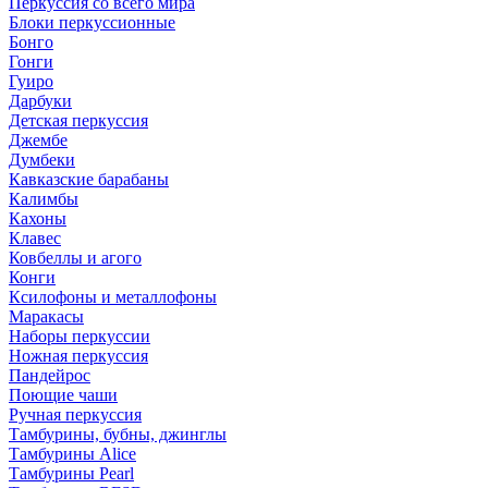
Перкуссия со всего мира
Блоки перкуссионные
Бонго
Гонги
Гуиро
Дарбуки
Детская перкуссия
Джембе
Думбеки
Кавказские барабаны
Калимбы
Кахоны
Клавес
Ковбеллы и агого
Конги
Ксилофоны и металлофоны
Маракасы
Наборы перкуссии
Ножная перкуссия
Пандейрос
Поющие чаши
Ручная перкуссия
Тамбурины, бубны, джинглы
Тамбурины Alice
Тамбурины Pearl