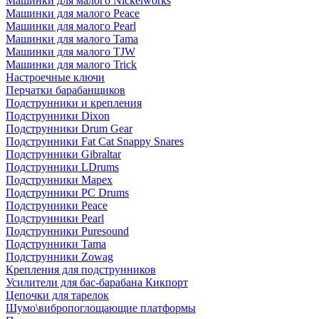
Машинки для малого Nickelworks
Машинки для малого Peace
Машинки для малого Pearl
Машинки для малого Tama
Машинки для малого TJW
Машинки для малого Trick
Настроечные ключи
Перчатки барабанщиков
Подструнники и крепления
Подструнники Dixon
Подструнники Drum Gear
Подструнники Fat Cat Snappy Snares
Подструнники Gibraltar
Подструнники LDrums
Подструнники Mapex
Подструнники PC Drums
Подструнники Peace
Подструнники Pearl
Подструнники Puresound
Подструнники Tama
Подструнники Zowag
Крепления для подструнников
Усилители для бас-барабана Кикпорт
Цепочки для тарелок
Шумо\вибропоглощающие платформы