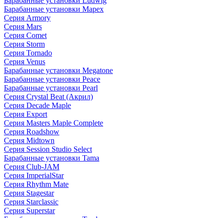
Барабанные установки Ludwig
Барабанные установки Mapex
Серия Armory
Серия Mars
Серия Comet
Серия Storm
Серия Tornado
Серия Venus
Барабанные установки Megatone
Барабанные установки Peace
Барабанные установки Pearl
Серия Crystal Beat (Акрил)
Серия Decade Maple
Серия Export
Серия Masters Maple Complete
Серия Roadshow
Серия Midtown
Серия Session Studio Select
Барабанные установки Tama
Серия Club-JAM
Серия ImperialStar
Серия Rhythm Mate
Серия Stagestar
Серия Starclassic
Серия Superstar