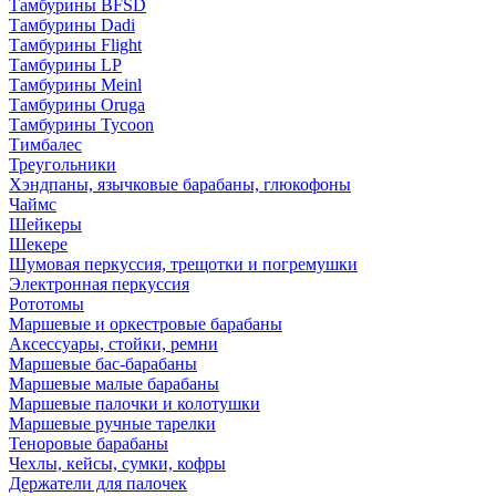
Тамбурины BFSD
Тамбурины Dadi
Тамбурины Flight
Тамбурины LP
Тамбурины Meinl
Тамбурины Oruga
Тамбурины Tycoon
Тимбалес
Треугольники
Хэндпаны, язычковые барабаны, глюкофоны
Чаймс
Шейкеры
Шекере
Шумовая перкуссия, трещотки и погремушки
Электронная перкуссия
Рототомы
Маршевые и оркестровые барабаны
Аксессуары, стойки, ремни
Маршевые бас-барабаны
Маршевые малые барабаны
Маршевые палочки и колотушки
Маршевые ручные тарелки
Теноровые барабаны
Чехлы, кейсы, сумки, кофры
Держатели для палочек