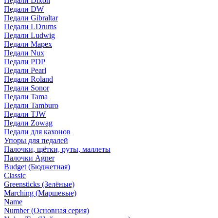
Педали Dixon
Педали DW
Педали Gibraltar
Педали LDrums
Педали Ludwig
Педали Mapex
Педали Nux
Педали PDP
Педали Pearl
Педали Roland
Педали Sonor
Педали Tama
Педали Tamburo
Педали TJW
Педали Zowag
Педали для кахонов
Упоры для педалей
Палочки, щётки, руты, маллеты
Палочки Agner
Budget (Бюджетная)
Classic
Greensticks (Зелёные)
Marching (Маршевые)
Name
Number (Основная серия)