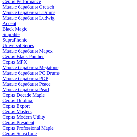
Серия Performance
Малые барабаны Gretsch
Малые барабаны LDrums
Малые барабаны Ludwig
Accent
Black Magic
Supralite
SupraPhonic
Universal Series
Малые барабаны Mapex
Серия Black Panther
Серия MPX
Малые барабаны Megatone
Малые барабаны PC Drums
Малые барабаны PDP
Малые барабаны Peace
Малые барабаны Pearl
Серия Decade Maple
Серия Duoluxe
Серия Export
Серия Masters
Серия Modern Utility
Серия President
Серия Professional Maple
Серия SensiTone