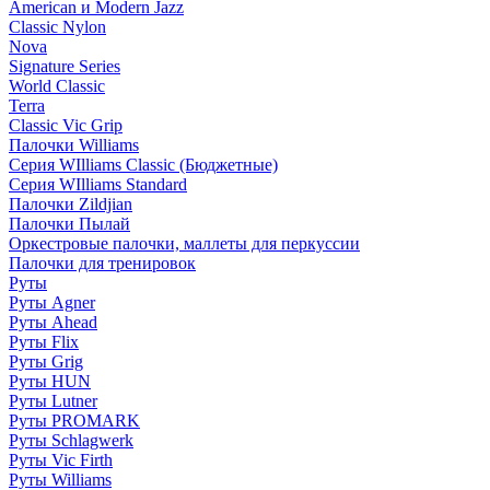
American и Modern Jazz
Classic Nylon
Nova
Signature Series
World Classic
Terra
Classic Vic Grip
Палочки Williams
Серия WIlliams Classic (Бюджетные)
Серия WIlliams Standard
Палочки Zildjian
Палочки Пылай
Оркестровые палочки, маллеты для перкуссии
Палочки для тренировок
Руты
Руты Agner
Руты Ahead
Руты Flix
Руты Grig
Руты HUN
Руты Lutner
Руты PROMARK
Руты Schlagwerk
Руты Vic Firth
Руты Williams