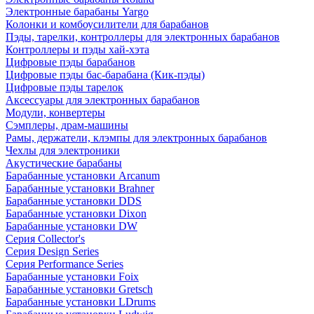
Электронные барабаны Yargo
Колонки и комбоусилители для барабанов
Пэды, тарелки, контроллеры для электронных барабанов
Контроллеры и пэды хай-хэта
Цифровые пэды барабанов
Цифровые пэды бас-барабана (Кик-пэды)
Цифровые пэды тарелок
Аксессуары для электронных барабанов
Модули, конвертеры
Сэмплеры, драм-машины
Рамы, держатели, клэмпы для электронных барабанов
Чехлы для электроники
Акустические барабаны
Барабанные установки Arcanum
Барабанные установки Brahner
Барабанные установки DDS
Барабанные установки Dixon
Барабанные установки DW
Серия Collector's
Серия Design Series
Серия Performance Series
Барабанные установки Foix
Барабанные установки Gretsch
Барабанные установки LDrums