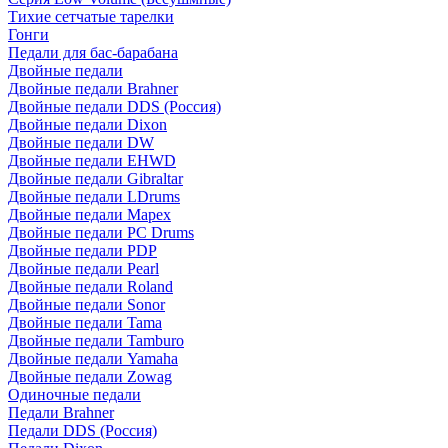
Тихие сетчатые тарелки
Гонги
Педали для бас-барабана
Двойные педали
Двойные педали Brahner
Двойные педали DDS (Россия)
Двойные педали Dixon
Двойные педали DW
Двойные педали EHWD
Двойные педали Gibraltar
Двойные педали LDrums
Двойные педали Mapex
Двойные педали PC Drums
Двойные педали PDP
Двойные педали Pearl
Двойные педали Roland
Двойные педали Sonor
Двойные педали Tama
Двойные педали Tamburo
Двойные педали Yamaha
Двойные педали Zowag
Одиночные педали
Педали Brahner
Педали DDS (Россия)