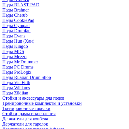
Пэды BLAST PAD
Пэды Brahner
Пэды Cherub
Пэды CookiePad
Пэды Cympad
Пэды Drumfan
Пэды Evans
Пэды Hun (Хан)
Пэды Kingdo
Пэды MDS
Пэды Mezzo
Пэды Mr.Drummer
Пэды PC Drums
Пэды ProLogix
Пэды Russian Drum Shop
Пэды Vic Firth
Пэды Williams
Пэды Zildjian
Стойки и аксессуары для пэдов
Тренировочные комплекты и установки
Тренировочные тарелки
Стойки, рамы и крепления
Держатели для ковбела
Держатели для тарелок