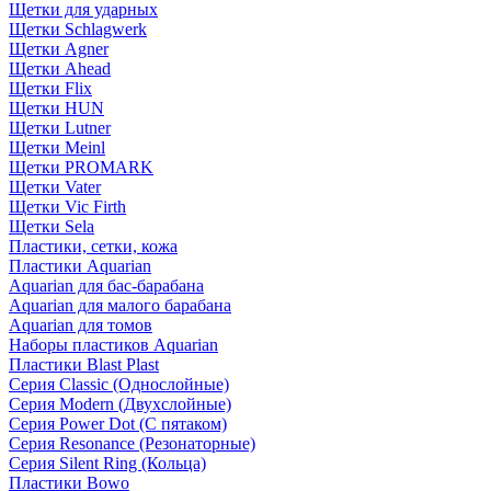
Щетки для ударных
Щетки Schlagwerk
Щетки Agner
Щетки Ahead
Щетки Flix
Щетки HUN
Щетки Lutner
Щетки Meinl
Щетки PROMARK
Щетки Vater
Щетки Vic Firth
Щетки Sela
Пластики, сетки, кожа
Пластики Aquarian
Aquarian для бас-барабана
Aquarian для малого барабана
Aquarian для томов
Наборы пластиков Aquarian
Пластики Blast Plast
Серия Classic (Однослойные)
Серия Modern (Двухслойные)
Серия Power Dot (С пятаком)
Серия Resonance (Резонаторные)
Серия Silent Ring (Кольца)
Пластики Bowo