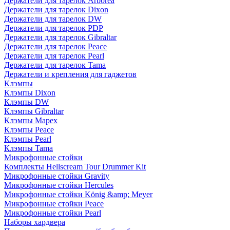
Держатели для тарелок Arborea
Держатели для тарелок Dixon
Держатели для тарелок DW
Держатели для тарелок PDP
Держатели для тарелок Gibraltar
Держатели для тарелок Peace
Держатели для тарелок Pearl
Держатели для тарелок Tama
Держатели и крепления для гаджетов
Клэмпы
Клэмпы Dixon
Клэмпы DW
Клэмпы Gibraltar
Клэмпы Mapex
Клэмпы Peace
Клэмпы Pearl
Клэмпы Tama
Микрофонные стойки
Комплекты Hellscream Tour Drummer Kit
Микрофонные стойки Gravity
Микрофонные стойки Hercules
Микрофонные стойки König &amp; Meyer
Микрофонные стойки Peace
Микрофонные стойки Pearl
Наборы хардвера