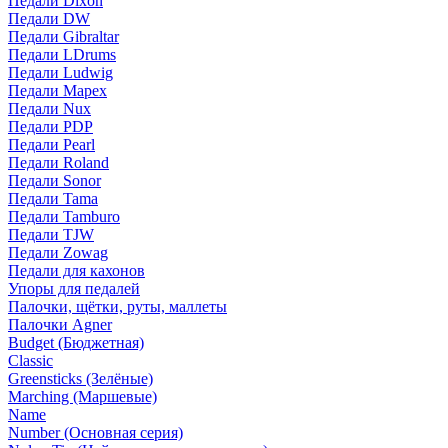
Педали Dixon
Педали DW
Педали Gibraltar
Педали LDrums
Педали Ludwig
Педали Mapex
Педали Nux
Педали PDP
Педали Pearl
Педали Roland
Педали Sonor
Педали Tama
Педали Tamburo
Педали TJW
Педали Zowag
Педали для кахонов
Упоры для педалей
Палочки, щётки, руты, маллеты
Палочки Agner
Budget (Бюджетная)
Classic
Greensticks (Зелёные)
Marching (Маршевые)
Name
Number (Основная серия)