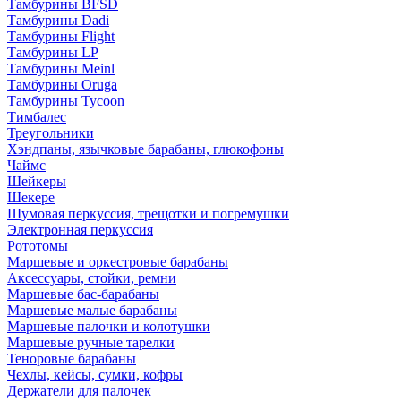
Тамбурины BFSD
Тамбурины Dadi
Тамбурины Flight
Тамбурины LP
Тамбурины Meinl
Тамбурины Oruga
Тамбурины Tycoon
Тимбалес
Треугольники
Хэндпаны, язычковые барабаны, глюкофоны
Чаймс
Шейкеры
Шекере
Шумовая перкуссия, трещотки и погремушки
Электронная перкуссия
Рототомы
Маршевые и оркестровые барабаны
Аксессуары, стойки, ремни
Маршевые бас-барабаны
Маршевые малые барабаны
Маршевые палочки и колотушки
Маршевые ручные тарелки
Теноровые барабаны
Чехлы, кейсы, сумки, кофры
Держатели для палочек