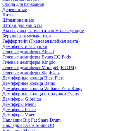
Обода для барабанов
Деревянные
Литые
Штампованные
Штоки для хай-хэта
Аксессуары, запчасти и комплектующие
Беруши для музыкантов
Гаффер тейп (Тканевая клейкая лента)
Демпферы и заглушки
Гелевые демпферы Ahead
Гелевые демпферы Evans EQ Pods
Гелевые демпферы Kingdo
Гелевые демпферы Moongel (RTOM)
Гелевые демпферы SlapKlatz
Демпферные кольца Blast Plast
Демпферные кольца Remo
Демпферные кольца Williams Zero Rings
Демпферные кольца и подушки Evans
Демпферы Gibraltar
Демпферы Meinl
Демпферы Peace
Демпферы Vater
Накладки Big Fat Snare Drum
Накладки Evans SoundOff
Накладки Majestic