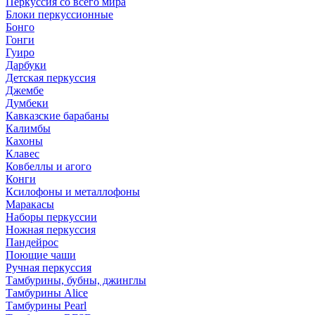
Перкуссия со всего мира
Блоки перкуссионные
Бонго
Гонги
Гуиро
Дарбуки
Детская перкуссия
Джембе
Думбеки
Кавказские барабаны
Калимбы
Кахоны
Клавес
Ковбеллы и агого
Конги
Ксилофоны и металлофоны
Маракасы
Наборы перкуссии
Ножная перкуссия
Пандейрос
Поющие чаши
Ручная перкуссия
Тамбурины, бубны, джинглы
Тамбурины Alice
Тамбурины Pearl