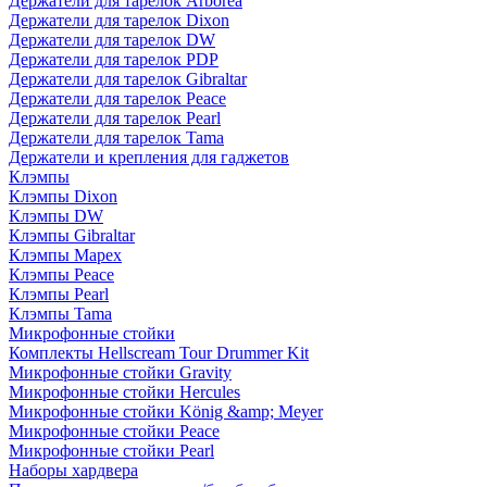
Держатели для тарелок Arborea
Держатели для тарелок Dixon
Держатели для тарелок DW
Держатели для тарелок PDP
Держатели для тарелок Gibraltar
Держатели для тарелок Peace
Держатели для тарелок Pearl
Держатели для тарелок Tama
Держатели и крепления для гаджетов
Клэмпы
Клэмпы Dixon
Клэмпы DW
Клэмпы Gibraltar
Клэмпы Mapex
Клэмпы Peace
Клэмпы Pearl
Клэмпы Tama
Микрофонные стойки
Комплекты Hellscream Tour Drummer Kit
Микрофонные стойки Gravity
Микрофонные стойки Hercules
Микрофонные стойки König &amp; Meyer
Микрофонные стойки Peace
Микрофонные стойки Pearl
Наборы хардвера