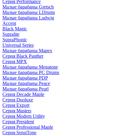
Серия Performance
Малые барабаны Gretsch
Малые барабаны LDrums
Малые барабаны Ludwig
Accent
Black Magic
Supralite
SupraPhonic
Universal Series
Малые барабаны Mapex
Серия Black Panther
Серия MPX
Малые барабаны Megatone
Малые барабаны PC Drums
Малые барабаны PDP
Малые барабаны Peace
Малые барабаны Pearl
Серия Decade Maple
Серия Duoluxe
Серия Export
Серия Masters
Серия Modern Utility
Серия President
Серия Professional Maple
Серия SensiTone