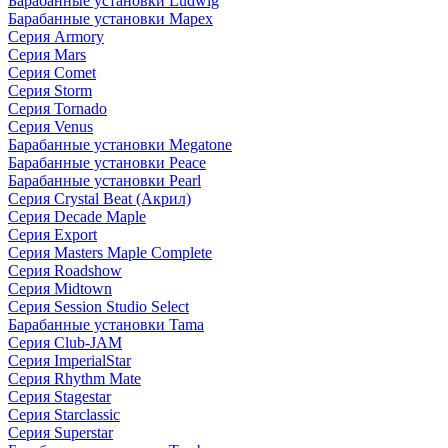
Барабанные установки Ludwig
Барабанные установки Mapex
Серия Armory
Серия Mars
Серия Comet
Серия Storm
Серия Tornado
Серия Venus
Барабанные установки Megatone
Барабанные установки Peace
Барабанные установки Pearl
Серия Crystal Beat (Акрил)
Серия Decade Maple
Серия Export
Серия Masters Maple Complete
Серия Roadshow
Серия Midtown
Серия Session Studio Select
Барабанные установки Tama
Серия Club-JAM
Серия ImperialStar
Серия Rhythm Mate
Серия Stagestar
Серия Starclassic
Серия Superstar