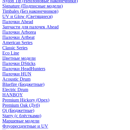
Nylon Tip (Нейлоновые наконечники)
Signature (Подписные модели)
Timbales (Без наконечников)
UV и Glow (Светящиеся)
Палочки Ahead
Запчасти для палочек Ahead
Палочки Arborea
Палочки Artbeat
American Series
Classic Series
Eco Line
Цветные модели
Палочки DSticks
Палочки HeadHunters
Палочки HUN
Acoustic Drum
Bluefire (Бюджетные)
Electric Drum
HANBOY
Premium Hickory (Орех)
Premium Oak (Дуб)
Qi (Бюджетные)
Starry (с блёстками)
Маршевые модели
Флуоресцентные и UV