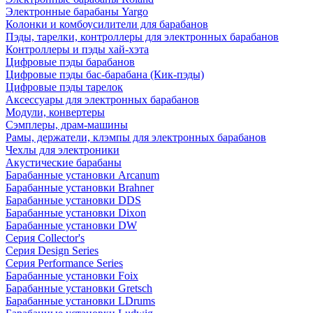
Электронные барабаны Yargo
Колонки и комбоусилители для барабанов
Пэды, тарелки, контроллеры для электронных барабанов
Контроллеры и пэды хай-хэта
Цифровые пэды барабанов
Цифровые пэды бас-барабана (Кик-пэды)
Цифровые пэды тарелок
Аксессуары для электронных барабанов
Модули, конвертеры
Сэмплеры, драм-машины
Рамы, держатели, клэмпы для электронных барабанов
Чехлы для электроники
Акустические барабаны
Барабанные установки Arcanum
Барабанные установки Brahner
Барабанные установки DDS
Барабанные установки Dixon
Барабанные установки DW
Серия Collector's
Серия Design Series
Серия Performance Series
Барабанные установки Foix
Барабанные установки Gretsch
Барабанные установки LDrums