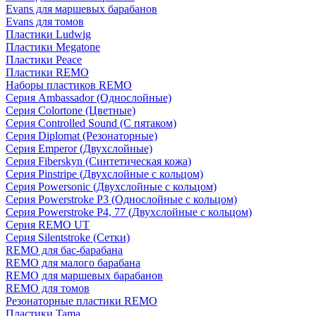
Evans для маршевых барабанов
Evans для томов
Пластики Ludwig
Пластики Megatone
Пластики Peace
Пластики REMO
Наборы пластиков REMO
Серия Ambassador (Однослойные)
Серия Colortone (Цветные)
Серия Controlled Sound (С пятаком)
Серия Diplomat (Резонаторные)
Серия Emperor (Двухслойные)
Серия Fiberskyn (Синтетическая кожа)
Серия Pinstripe (Двухслойные с кольцом)
Серия Powersonic (Двухслойные с кольцом)
Серия Powerstroke P3 (Однослойные с кольцом)
Серия Powerstroke P4, 77 (Двухслойные с кольцом)
Серия REMO UT
Серия Silentstroke (Сетки)
REMO для бас-барабана
REMO для малого барабана
REMO для маршевых барабанов
REMO для томов
Резонаторные пластики REMO
Пластики Tama