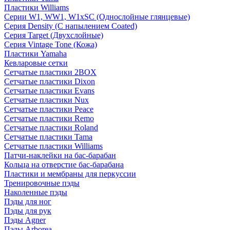
Пластики Williams
Серии W1, WW1, W1xSC (Однослойные глянцевые)
Серия Density (C напылением Coated)
Серия Target (Двухслойные)
Серия Vintage Tone (Кожа)
Пластики Yamaha
Кевларовые сетки
Сетчатые пластики 2BOX
Сетчатые пластики Dixon
Сетчатые пластики Evans
Сетчатые пластики Nux
Сетчатые пластики Peace
Сетчатые пластики Remo
Сетчатые пластики Roland
Сетчатые пластики Tama
Сетчатые пластики Williams
Патчи-наклейки на бас-барабан
Кольца на отверстие бас-барабана
Пластики и мембраны для перкуссии
Тренировочные пэды
Наколенные пэды
Пэды для ног
Пэды для рук
Пэды Agner
Пэды Arborea