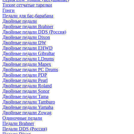
Тихие сетчатые тарелки
Гонги
Педали для бас-барабана
Двойные педали
Двойные педали Brahner
Двойные педали DDS (Россия)
Двойные педали Dixon
Двойные педали DW
Двойные педали EHWD
Двойные педали Gibraltar
Двойные педали LDrums
Двойные педали Mapex
Двойные педали PC Drums
Двойные педали PDP
Двойные педали Pearl
Двойные педали Roland
Двойные педали Sonor
Двойные педали Tama
Двойные педали Tamburo
Двойные педали Yamaha
Двойные педали Zowag
Одиночные педали
Педали Brahner
Педали DDS (Россия)