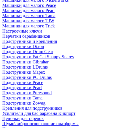
Машинки для малого Nickelworks
Машинки для малого Peace
Машинки для малого Pearl
Машинки для малого Tama
Машинки для малого TJW
Машинки для малого Trick
Настроечные ключи
Перчатки барабанщиков
Подструнники и крепления
Подструнники Dixon
Подструнники Drum Gear
Подструнники Fat Cat Snappy Snares
Подструнники Gibraltar
Подструнники LDrums
Подструнники Mapex
Подструнники PC Drums
Подструнники Peace
Подструнники Pearl
Подструнники Puresound
Подструнники Tama
Подструнники Zowag
Крепления для подструнников
Усилители для бас-барабана Кикпорт
Цепочки для тарелок
Шумо\вибропоглощающие платформы