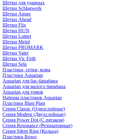
Щетки для ударных
Щетки Schlagwerk
Щетки Agner
Щетки Ahead
Щетки Flix
Щетки HUN
Щетки Lutner
Щетки Meinl
Щетки PROMARK
Щетки Vater
Щетки Vic Firth
Щетки Sela
Пластики, сетки, кожа
Пластики Aquarian
Aquarian для бас-барабана
Aquarian для малого барабана
Aquarian для томов
Наборы пластиков Aquarian
Пластики Blast Plast
Серия Classic (Однослойные)
Серия Modern (Двухслойные)
Серия Power Dot (С пятаком)
Серия Resonance (Резонаторные)
Серия Silent Ring (Кольца)
Пластики Bowo