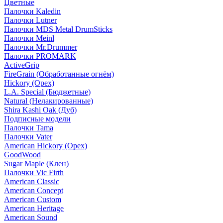
Цветные
Палочки Kaledin
Палочки Lutner
Палочки MDS Metal DrumSticks
Палочки Meinl
Палочки Mr.Drummer
Палочки PROMARK
ActiveGrip
FireGrain (Обработанные огнём)
Hickory (Орех)
L.A. Special (Бюджетные)
Natural (Нелакированные)
Shira Kashi Oak (Дуб)
Подписные модели
Палочки Tama
Палочки Vater
American Hickory (Орех)
GoodWood
Sugar Maple (Клен)
Палочки Vic Firth
American Classic
American Concept
American Custom
American Heritage
American Sound