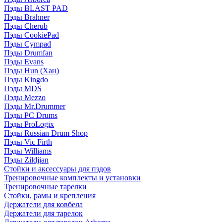
Пэды BLAST PAD
Пэды Brahner
Пэды Cherub
Пэды CookiePad
Пэды Cympad
Пэды Drumfan
Пэды Evans
Пэды Hun (Хан)
Пэды Kingdo
Пэды MDS
Пэды Mezzo
Пэды Mr.Drummer
Пэды PC Drums
Пэды ProLogix
Пэды Russian Drum Shop
Пэды Vic Firth
Пэды Williams
Пэды Zildjian
Стойки и аксессуары для пэдов
Тренировочные комплекты и установки
Тренировочные тарелки
Стойки, рамы и крепления
Держатели для ковбела
Держатели для тарелок