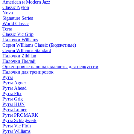
American и Modern Jazz
Classic Nylon
Nova
Signature Series
World Classic
Terra
Classic Vic Grip
Палочки Williams
Серия WIlliams Classic (Бюджетные)
Серия WIlliams Standard
Палочки Zildjian
Палочки Пылай
Оркестровые палочки, маллеты для перкуссии
Палочки для тренировок
Руты
Руты Agner
Руты Ahead
Руты Flix
Руты Grig
Руты HUN
Руты Lutner
Руты PROMARK
Руты Schlagwerk
Руты Vic Firth
Руты Williams