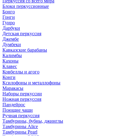
Перкуссия со всего мира
Блоки перкуссионные
Бонго
Гонги
Гуиро
Дарбуки
Детская перкуссия
Джембе
Думбеки
Кавказские барабаны
Калимбы
Кахоны
Клавес
Ковбеллы и агого
Конги
Ксилофоны и металлофоны
Маракасы
Наборы перкуссии
Ножная перкуссия
Пандейрос
Поющие чаши
Ручная перкуссия
Тамбурины, бубны, джинглы
Тамбурины Alice
Тамбурины Pearl