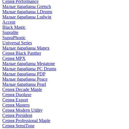
Серия Performance
Малые барабаны Gretsch
Малые барабаны LDrums
Малые барабаны Ludwig
Accent
Black Magic
Supralite
SupraPhonic
Universal Series
Малые барабаны Mapex
Серия Black Panther
Серия MPX
Малые барабаны Megatone
Малые барабаны PC Drums
Малые барабаны PDP
Малые барабаны Peace
Малые барабаны Pearl
Серия Decade Maple
Серия Duoluxe
Серия Export
Серия Masters
Серия Modern Utility
Серия President
Серия Professional Maple
Серия SensiTone