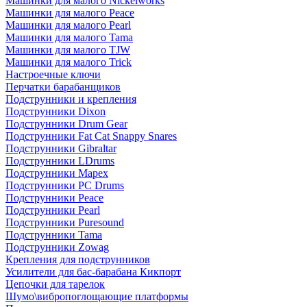
Машинки для малого Nickelworks
Машинки для малого Peace
Машинки для малого Pearl
Машинки для малого Tama
Машинки для малого TJW
Машинки для малого Trick
Настроечные ключи
Перчатки барабанщиков
Подструнники и крепления
Подструнники Dixon
Подструнники Drum Gear
Подструнники Fat Cat Snappy Snares
Подструнники Gibraltar
Подструнники LDrums
Подструнники Mapex
Подструнники PC Drums
Подструнники Peace
Подструнники Pearl
Подструнники Puresound
Подструнники Tama
Подструнники Zowag
Крепления для подструнников
Усилители для бас-барабана Кикпорт
Цепочки для тарелок
Шумо\вибропоглощающие платформы