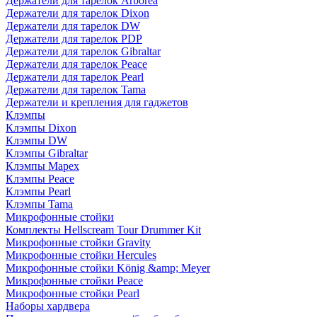
Держатели для тарелок Arborea
Держатели для тарелок Dixon
Держатели для тарелок DW
Держатели для тарелок PDP
Держатели для тарелок Gibraltar
Держатели для тарелок Peace
Держатели для тарелок Pearl
Держатели для тарелок Tama
Держатели и крепления для гаджетов
Клэмпы
Клэмпы Dixon
Клэмпы DW
Клэмпы Gibraltar
Клэмпы Mapex
Клэмпы Peace
Клэмпы Pearl
Клэмпы Tama
Микрофонные стойки
Комплекты Hellscream Tour Drummer Kit
Микрофонные стойки Gravity
Микрофонные стойки Hercules
Микрофонные стойки König &amp; Meyer
Микрофонные стойки Peace
Микрофонные стойки Pearl
Наборы хардвера