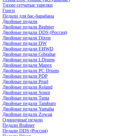
Тихие сетчатые тарелки
Гонги
Педали для бас-барабана
Двойные педали
Двойные педали Brahner
Двойные педали DDS (Россия)
Двойные педали Dixon
Двойные педали DW
Двойные педали EHWD
Двойные педали Gibraltar
Двойные педали LDrums
Двойные педали Mapex
Двойные педали PC Drums
Двойные педали PDP
Двойные педали Pearl
Двойные педали Roland
Двойные педали Sonor
Двойные педали Tama
Двойные педали Tamburo
Двойные педали Yamaha
Двойные педали Zowag
Одиночные педали
Педали Brahner
Педали DDS (Россия)