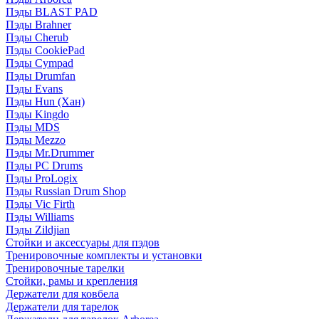
Пэды BLAST PAD
Пэды Brahner
Пэды Cherub
Пэды CookiePad
Пэды Cympad
Пэды Drumfan
Пэды Evans
Пэды Hun (Хан)
Пэды Kingdo
Пэды MDS
Пэды Mezzo
Пэды Mr.Drummer
Пэды PC Drums
Пэды ProLogix
Пэды Russian Drum Shop
Пэды Vic Firth
Пэды Williams
Пэды Zildjian
Стойки и аксессуары для пэдов
Тренировочные комплекты и установки
Тренировочные тарелки
Стойки, рамы и крепления
Держатели для ковбела
Держатели для тарелок