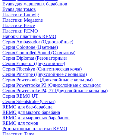
Evans для маршевых барабанов
Evans для томов
Пластики Ludwig
Пластики Megatone
Пластики Peace
Пластики REMO
Наборы пластиков REMO
Серия Ambassador (Однослойные)
Серия Colortone (Цветные)
Серия Controlled Sound (С пятаком)
Серия Diplomat (Резонаторные)
Серия Emperor (Двухслойные)
Серия Fiberskyn (Синтетическая кожа)
Серия Pinstripe (Двухслойные с кольцом)
Серия Powersonic (Двухслойные с кольцом)
Серия Powerstroke P3 (Однослойные с кольцом)
Серия Powerstroke P4, 77 (Двухслойные с кольцом)
Серия REMO UT
Серия Silentstroke (Сетки)
REMO для бас-барабана
REMO для малого барабана
REMO для маршевых барабанов
REMO для томов
Резонаторные пластики REMO
Пластики Tama