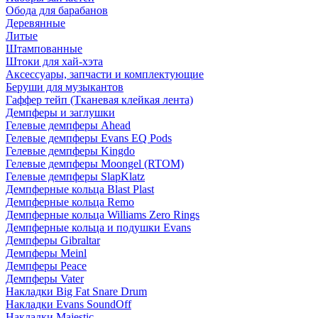
Обода для барабанов
Деревянные
Литые
Штампованные
Штоки для хай-хэта
Аксессуары, запчасти и комплектующие
Беруши для музыкантов
Гаффер тейп (Тканевая клейкая лента)
Демпферы и заглушки
Гелевые демпферы Ahead
Гелевые демпферы Evans EQ Pods
Гелевые демпферы Kingdo
Гелевые демпферы Moongel (RTOM)
Гелевые демпферы SlapKlatz
Демпферные кольца Blast Plast
Демпферные кольца Remo
Демпферные кольца Williams Zero Rings
Демпферные кольца и подушки Evans
Демпферы Gibraltar
Демпферы Meinl
Демпферы Peace
Демпферы Vater
Накладки Big Fat Snare Drum
Накладки Evans SoundOff
Накладки Majestic