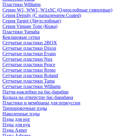
Пластики Williams
Серии W1, WW1, W1xSC (Однослойные глянцевые)
Серия Density (C напылением Coated)
Серия Target (Двухслойные)
Серия Vintage Tone (Кожа)
Пластики Yamaha
Кевларовые сетки
Сетчатые пластики 2BOX
Сетчатые пластики Dixon
Сетчатые пластики Evans
Сетчатые пластики Nux
Сетчатые пластики Peace
Сетчатые пластики Remo
Сетчатые пластики Roland
Сетчатые пластики Tama
Сетчатые пластики Williams
Патчи-наклейки на бас-барабан
Кольца на отверстие бас-барабана
Пластики и мембраны для перкуссии
Тренировочные пэды
Наколенные пэды
Пэды для ног
Пэды для рук
Пэды Agner
Пэды Arborea