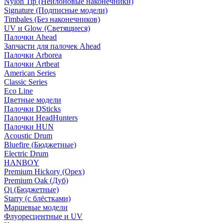
Nylon Tip (Нейлоновые наконечники)
Signature (Подписные модели)
Timbales (Без наконечников)
UV и Glow (Светящиеся)
Палочки Ahead
Запчасти для палочек Ahead
Палочки Arborea
Палочки Artbeat
American Series
Classic Series
Eco Line
Цветные модели
Палочки DSticks
Палочки HeadHunters
Палочки HUN
Acoustic Drum
Bluefire (Бюджетные)
Electric Drum
HANBOY
Premium Hickory (Орех)
Premium Oak (Дуб)
Qi (Бюджетные)
Starry (с блёстками)
Маршевые модели
Флуоресцентные и UV