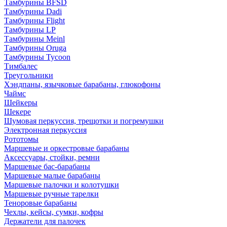
Тамбурины BFSD
Тамбурины Dadi
Тамбурины Flight
Тамбурины LP
Тамбурины Meinl
Тамбурины Oruga
Тамбурины Tycoon
Тимбалес
Треугольники
Хэндпаны, язычковые барабаны, глюкофоны
Чаймс
Шейкеры
Шекере
Шумовая перкуссия, трещотки и погремушки
Электронная перкуссия
Рототомы
Маршевые и оркестровые барабаны
Аксессуары, стойки, ремни
Маршевые бас-барабаны
Маршевые малые барабаны
Маршевые палочки и колотушки
Маршевые ручные тарелки
Теноровые барабаны
Чехлы, кейсы, сумки, кофры
Держатели для палочек