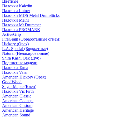
Цветные
Палочки Kaledin
Палочки Lutner
Палочки MDS Metal DrumSticks
Палочки Meinl
Палочки Mr.Drummer
Палочки PROMARK
ActiveGrip
FireGrain (Обработанные огнём)
Hickory (Орех)
L.A. Special (Бюджетные)
Natural (Нелакированные)
Shira Kashi Oak (Дуб)
Подписные модели
Палочки Tama
Палочки Vater
American Hickory (Орех)
GoodWood
Sugar Maple (Клен)
Палочки Vic Firth
American Classic
American Concept
American Custom
American Heritage
American Sound