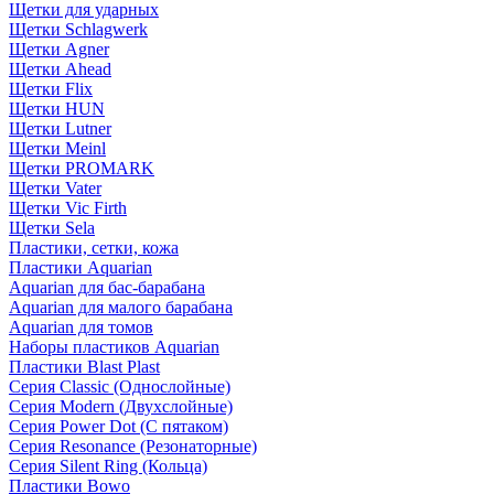
Щетки для ударных
Щетки Schlagwerk
Щетки Agner
Щетки Ahead
Щетки Flix
Щетки HUN
Щетки Lutner
Щетки Meinl
Щетки PROMARK
Щетки Vater
Щетки Vic Firth
Щетки Sela
Пластики, сетки, кожа
Пластики Aquarian
Aquarian для бас-барабана
Aquarian для малого барабана
Aquarian для томов
Наборы пластиков Aquarian
Пластики Blast Plast
Серия Classic (Однослойные)
Серия Modern (Двухслойные)
Серия Power Dot (С пятаком)
Серия Resonance (Резонаторные)
Серия Silent Ring (Кольца)
Пластики Bowo