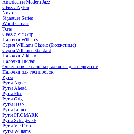
American и Modern Jazz
Classic Nylon
Nova
Signature Series
World Classic
Terra
Classic Vic Grip
Палочки Williams
Серия WIlliams Classic (Бюджетные)
Серия WIlliams Standard
Палочки Zildjian
Палочки Пылай
Оркестровые палочки, маллеты для перкуссии
Палочки для тренировок
Руты
Руты Agner
Руты Ahead
Руты Flix
Руты Grig
Руты HUN
Руты Lutner
Руты PROMARK
Руты Schlagwerk
Руты Vic Firth
Руты Williams