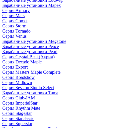
Барабанные установки Ludwig
Барабанные установки Mapex
Серия Armory
Серия Mars
Серия Comet
Серия Storm
Серия Tornado
Серия Venus
Барабанные установки Megatone
Барабанные установки Peace
Барабанные установки Pearl
Серия Crystal Beat (Акрил)
Серия Decade Maple
Серия Export
Серия Masters Maple Complete
Серия Roadshow
Серия Midtown
Серия Session Studio Select
Барабанные установки Tama
Серия Club-JAM
Серия ImperialStar
Серия Rhythm Mate
Серия Stagestar
Серия Starclassic
Серия Superstar