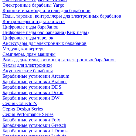
Электронные барабаны Yargo
Колонки и комбоусилители для барабанов
Пэды, тарелки, контроллеры для электронных барабанов
Контроллеры и пэды хай-хэта
Цифровые пэды барабанов
Цифровые пэды бас-барабана (Кик-пэды)
Цифровые пэды тарелок
Аксессуары для электронных барабанов
Модули, конвертеры
Сэмплеры, драм-машины
Рамы, держатели, клэмпы для электронных барабанов
Чехлы для электроники
Акустические барабаны
Барабанные установки Arcanum
Барабанные установки Brahner
Барабанные установки DDS
Барабанные установки Dixon
Барабанные установки DW
Серия Collector's
Серия Design Series
Серия Performance Series
Барабанные установки Foix
Барабанные установки Gretsch
Барабанные установки LDrums