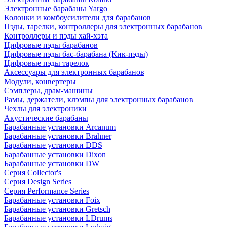
Электронные барабаны Yargo
Колонки и комбоусилители для барабанов
Пэды, тарелки, контроллеры для электронных барабанов
Контроллеры и пэды хай-хэта
Цифровые пэды барабанов
Цифровые пэды бас-барабана (Кик-пэды)
Цифровые пэды тарелок
Аксессуары для электронных барабанов
Модули, конвертеры
Сэмплеры, драм-машины
Рамы, держатели, клэмпы для электронных барабанов
Чехлы для электроники
Акустические барабаны
Барабанные установки Arcanum
Барабанные установки Brahner
Барабанные установки DDS
Барабанные установки Dixon
Барабанные установки DW
Серия Collector's
Серия Design Series
Серия Performance Series
Барабанные установки Foix
Барабанные установки Gretsch
Барабанные установки LDrums