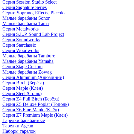
Серия Session Studio Select
Серия Signature Series
Серии Soprano, Effects, Piccolo
Малые барабаны Sonor
Малые барабаны Tama
Серия Metalworks
Серия S.L.P. Sound Lab Project
Серия Soundworks
Серия Starclassic
Серия Woodworks
Малые барабаны Tamburo
Малые барабаны Yamaha
Серия Stage Custom
Малые барабаны Zowag
Серия Aluminum (Алюминий)
Серия Birch (Берёза)
Серия Maple (Клён)
Серия Steel (Сталь)
Серия Z4 Full Birch (Берёза)
Серия Z5 Deluxe Poplar (Тополь)
Серия Z6 Fine Maple (Клён)
Серия Z7 Premium Maple (Клён)
Тарелки барабанные
Тарелки Agean
Наборы тарелок