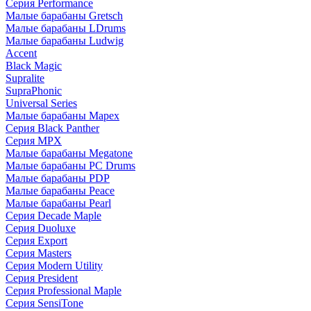
Серия Performance
Малые барабаны Gretsch
Малые барабаны LDrums
Малые барабаны Ludwig
Accent
Black Magic
Supralite
SupraPhonic
Universal Series
Малые барабаны Mapex
Серия Black Panther
Серия MPX
Малые барабаны Megatone
Малые барабаны PC Drums
Малые барабаны PDP
Малые барабаны Peace
Малые барабаны Pearl
Серия Decade Maple
Серия Duoluxe
Серия Export
Серия Masters
Серия Modern Utility
Серия President
Серия Professional Maple
Серия SensiTone