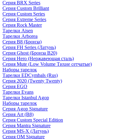
Серия BRX Series
Серия Custom Brilliant
Серия Custom Series
Серия Extreme Series
Серия Rock Master
Тарелки Aisen
Тарелки Arborea
Серия B8 (Бронза)
Серия FH Series (Латунь)
Серия Ghost (Бронза B20)
Серия Hero (Нержавеющая сталь)
Серия Mute (Low Volume Тихие сетчатые)
Наборы тарелок
Тарелки EDCymbals (Rus)
Серия 2020 (Twenty Twenty)
Серия EGO
Тарелки Evans
Тарелки Istanbul Agop
Наборы тарелок
Серия Agop Signature
Серия Art (B8)
Серия Custom Special Edition
Серия Mantra Signature
Серия MS-X (Латунь)
Серия OM Signature