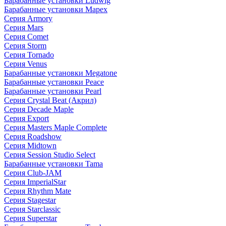
Барабанные установки Ludwig
Барабанные установки Mapex
Серия Armory
Серия Mars
Серия Comet
Серия Storm
Серия Tornado
Серия Venus
Барабанные установки Megatone
Барабанные установки Peace
Барабанные установки Pearl
Серия Crystal Beat (Акрил)
Серия Decade Maple
Серия Export
Серия Masters Maple Complete
Серия Roadshow
Серия Midtown
Серия Session Studio Select
Барабанные установки Tama
Серия Club-JAM
Серия ImperialStar
Серия Rhythm Mate
Серия Stagestar
Серия Starclassic
Серия Superstar