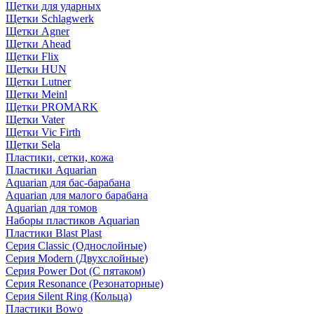
Щетки для ударных
Щетки Schlagwerk
Щетки Agner
Щетки Ahead
Щетки Flix
Щетки HUN
Щетки Lutner
Щетки Meinl
Щетки PROMARK
Щетки Vater
Щетки Vic Firth
Щетки Sela
Пластики, сетки, кожа
Пластики Aquarian
Aquarian для бас-барабана
Aquarian для малого барабана
Aquarian для томов
Наборы пластиков Aquarian
Пластики Blast Plast
Серия Classic (Однослойные)
Серия Modern (Двухслойные)
Серия Power Dot (С пятаком)
Серия Resonance (Резонаторные)
Серия Silent Ring (Кольца)
Пластики Bowo