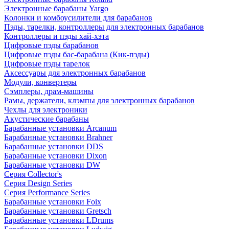
Электронные барабаны Yargo
Колонки и комбоусилители для барабанов
Пэды, тарелки, контроллеры для электронных барабанов
Контроллеры и пэды хай-хэта
Цифровые пэды барабанов
Цифровые пэды бас-барабана (Кик-пэды)
Цифровые пэды тарелок
Аксессуары для электронных барабанов
Модули, конвертеры
Сэмплеры, драм-машины
Рамы, держатели, клэмпы для электронных барабанов
Чехлы для электроники
Акустические барабаны
Барабанные установки Arcanum
Барабанные установки Brahner
Барабанные установки DDS
Барабанные установки Dixon
Барабанные установки DW
Серия Collector's
Серия Design Series
Серия Performance Series
Барабанные установки Foix
Барабанные установки Gretsch
Барабанные установки LDrums