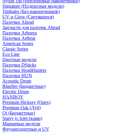
Nylon Tip (Нейлоновые наконечники)
Signature (Подписные модели)
Timbales (Без наконечников)
UV и Glow (Светящиеся)
Палочки Ahead
Запчасти для палочек Ahead
Палочки Arborea
Палочки Artbeat
American Series
Classic Series
Eco Line
Цветные модели
Палочки DSticks
Палочки HeadHunters
Палочки HUN
Acoustic Drum
Bluefire (Бюджетные)
Electric Drum
HANBOY
Premium Hickory (Орех)
Premium Oak (Дуб)
Qi (Бюджетные)
Starry (с блёстками)
Маршевые модели
Флуоресцентные и UV