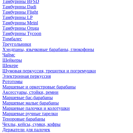
Тамбурины BFSD
Тамбурины Dadi
Тамбурины Flight
Тамбурины LP
Тамбурины Meinl
Тамбурины Oruga
Тамбурины Tycoon
Тимбалес
Треугольники
Хэндпаны, язычковые барабаны, глюкофоны
Чаймс
Шейкеры
Шекере
Шумовая перкуссия, трещотки и погремушки
Электронная перкуссия
Рототомы
Маршевые и оркестровые барабаны
Аксессуары, стойки, ремни
Маршевые бас-барабаны
Маршевые малые барабаны
Маршевые палочки и колотушки
Маршевые ручные тарелки
Теноровые барабаны
Чехлы, кейсы, сумки, кофры
Держатели для палочек