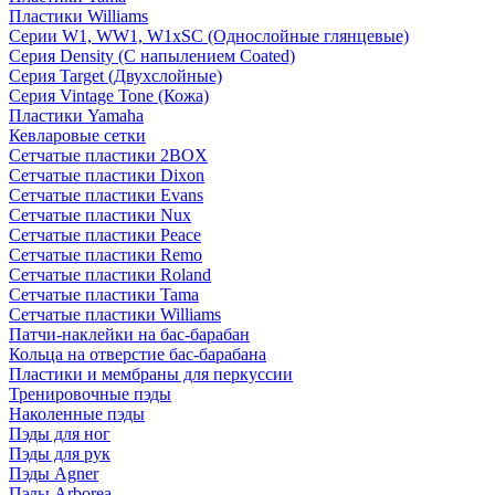
Пластики Williams
Серии W1, WW1, W1xSC (Однослойные глянцевые)
Серия Density (C напылением Coated)
Серия Target (Двухслойные)
Серия Vintage Tone (Кожа)
Пластики Yamaha
Кевларовые сетки
Сетчатые пластики 2BOX
Сетчатые пластики Dixon
Сетчатые пластики Evans
Сетчатые пластики Nux
Сетчатые пластики Peace
Сетчатые пластики Remo
Сетчатые пластики Roland
Сетчатые пластики Tama
Сетчатые пластики Williams
Патчи-наклейки на бас-барабан
Кольца на отверстие бас-барабана
Пластики и мембраны для перкуссии
Тренировочные пэды
Наколенные пэды
Пэды для ног
Пэды для рук
Пэды Agner
Пэды Arborea