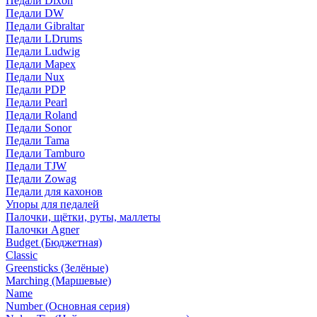
Педали Dixon
Педали DW
Педали Gibraltar
Педали LDrums
Педали Ludwig
Педали Mapex
Педали Nux
Педали PDP
Педали Pearl
Педали Roland
Педали Sonor
Педали Tama
Педали Tamburo
Педали TJW
Педали Zowag
Педали для кахонов
Упоры для педалей
Палочки, щётки, руты, маллеты
Палочки Agner
Budget (Бюджетная)
Classic
Greensticks (Зелёные)
Marching (Маршевые)
Name
Number (Основная серия)