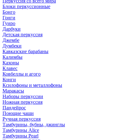
Перкуссия со всего мира
Блоки перкуссионные
Бонго
Гонги
Гуиро
Дарбуки
Детская перкуссия
Джембе
Думбеки
Кавказские барабаны
Калимбы
Кахоны
Клавес
Ковбеллы и агого
Конги
Ксилофоны и металлофоны
Маракасы
Наборы перкуссии
Ножная перкуссия
Пандейрос
Поющие чаши
Ручная перкуссия
Тамбурины, бубны, джинглы
Тамбурины Alice
Тамбурины Pearl