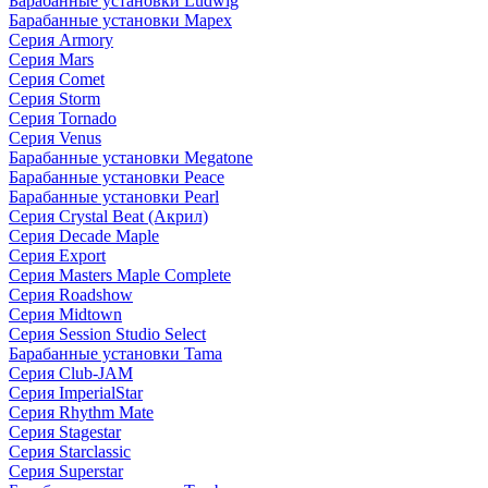
Барабанные установки Ludwig
Барабанные установки Mapex
Серия Armory
Серия Mars
Серия Comet
Серия Storm
Серия Tornado
Серия Venus
Барабанные установки Megatone
Барабанные установки Peace
Барабанные установки Pearl
Серия Crystal Beat (Акрил)
Серия Decade Maple
Серия Export
Серия Masters Maple Complete
Серия Roadshow
Серия Midtown
Серия Session Studio Select
Барабанные установки Tama
Серия Club-JAM
Серия ImperialStar
Серия Rhythm Mate
Серия Stagestar
Серия Starclassic
Серия Superstar