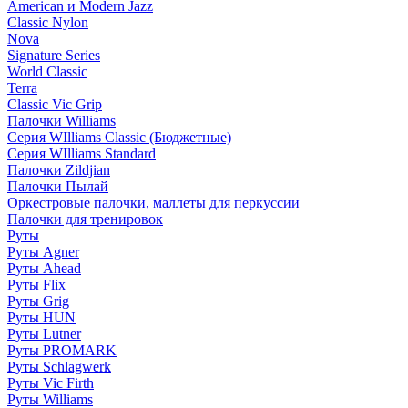
American и Modern Jazz
Classic Nylon
Nova
Signature Series
World Classic
Terra
Classic Vic Grip
Палочки Williams
Серия WIlliams Classic (Бюджетные)
Серия WIlliams Standard
Палочки Zildjian
Палочки Пылай
Оркестровые палочки, маллеты для перкуссии
Палочки для тренировок
Руты
Руты Agner
Руты Ahead
Руты Flix
Руты Grig
Руты HUN
Руты Lutner
Руты PROMARK
Руты Schlagwerk
Руты Vic Firth
Руты Williams