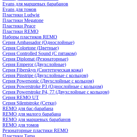
Evans для маршевых барабанов
Evans для томов
Пластики Ludwig
Пластики Megatone
Пластики Peace
Пластики REMO
Наборы пластиков REMO
Серия Ambassador (Однослойные)
Серия Colortone (Цветные)
Серия Controlled Sound (С пятаком)
Серия Diplomat (Резонаторные)
Серия Emperor (Двухслойные)
Серия Fiberskyn (Синтетическая кожа)
Серия Pinstripe (Двухслойные с кольцом)
Серия Powersonic (Двухслойные с кольцом)
Серия Powerstroke P3 (Однослойные с кольцом)
Серия Powerstroke P4, 77 (Двухслойные с кольцом)
Серия REMO UT
Серия Silentstroke (Сетки)
REMO для бас-барабана
REMO для малого барабана
REMO для маршевых барабанов
REMO для томов
Резонаторные пластики REMO
Пластики Tama