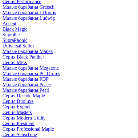
Серия Performance
Малые барабаны Gretsch
Малые барабаны LDrums
Малые барабаны Ludwig
Accent
Black Magic
Supralite
SupraPhonic
Universal Series
Малые барабаны Mapex
Серия Black Panther
Серия MPX
Малые барабаны Megatone
Малые барабаны PC Drums
Малые барабаны PDP
Малые барабаны Peace
Малые барабаны Pearl
Серия Decade Maple
Серия Duoluxe
Серия Export
Серия Masters
Серия Modern Utility
Серия President
Серия Professional Maple
Серия SensiTone