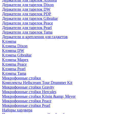
Держатели для тарелок Arborea
Держатели для тарелок Dixon
Держатели для тарелок DW
Держатели для тарелок PDP
Держатели для тарелок Gibraltar
Держатели для тарелок Peace
Держатели для тарелок Pearl
Держатели для тарелок Tama
Держатели и крепления для гаджетов
Клэмпы
Клэмпы Dixon
Клэмпы DW
Клэмпы Gibraltar
Клэмпы Mapex
Клэмпы Peace
Клэмпы Pearl
Клэмпы Tama
Микрофонные стойки
Комплекты Hellscream Tour Drummer Kit
Микрофонные стойки Gravity
Микрофонные стойки Hercules
Микрофонные стойки König &amp; Meyer
Микрофонные стойки Peace
Микрофонные стойки Pearl
Наборы хардвера