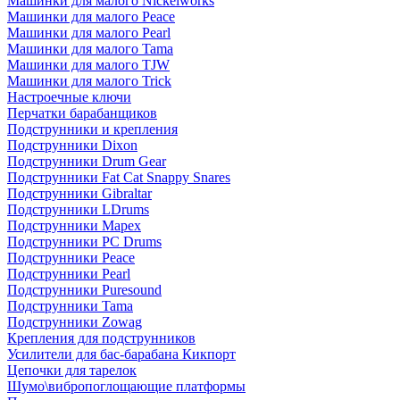
Машинки для малого Nickelworks
Машинки для малого Peace
Машинки для малого Pearl
Машинки для малого Tama
Машинки для малого TJW
Машинки для малого Trick
Настроечные ключи
Перчатки барабанщиков
Подструнники и крепления
Подструнники Dixon
Подструнники Drum Gear
Подструнники Fat Cat Snappy Snares
Подструнники Gibraltar
Подструнники LDrums
Подструнники Mapex
Подструнники PC Drums
Подструнники Peace
Подструнники Pearl
Подструнники Puresound
Подструнники Tama
Подструнники Zowag
Крепления для подструнников
Усилители для бас-барабана Кикпорт
Цепочки для тарелок
Шумо\вибропоглощающие платформы