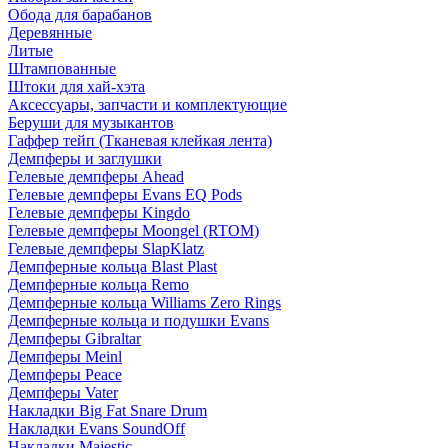
Обода для барабанов
Деревянные
Литые
Штампованные
Штоки для хай-хэта
Аксессуары, запчасти и комплектующие
Беруши для музыкантов
Гаффер тейп (Тканевая клейкая лента)
Демпферы и заглушки
Гелевые демпферы Ahead
Гелевые демпферы Evans EQ Pods
Гелевые демпферы Kingdo
Гелевые демпферы Moongel (RTOM)
Гелевые демпферы SlapKlatz
Демпферные кольца Blast Plast
Демпферные кольца Remo
Демпферные кольца Williams Zero Rings
Демпферные кольца и подушки Evans
Демпферы Gibraltar
Демпферы Meinl
Демпферы Peace
Демпферы Vater
Накладки Big Fat Snare Drum
Накладки Evans SoundOff
Накладки Majestic