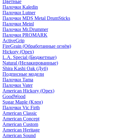
Цветные
Палочки Kaledin
Палочки Lutner
Палочки MDS Metal DrumSticks
Палочки Meinl
Палочки Mr.Drummer
Палочки PROMARK
ActiveGrip
FireGrain (Обработанные огнём)
Hickory (Орех)
L.A. Special (Бюджетные)
Natural (Нелакированные)
Shira Kashi Oak (Дуб)
Подписные модели
Палочки Tama
Палочки Vater
American Hickory (Орех)
GoodWood
Sugar Maple (Клен)
Палочки Vic Firth
American Classic
American Concept
American Custom
American Heritage
American Sound