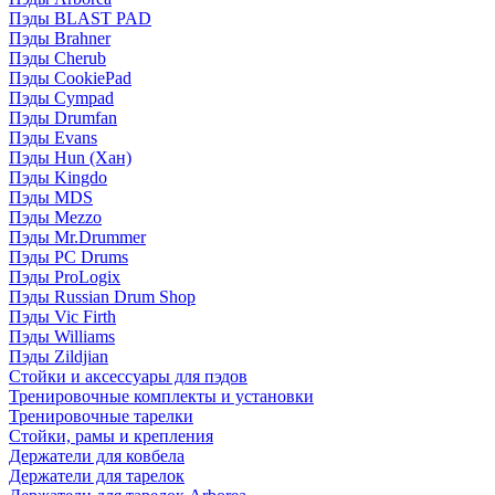
Пэды BLAST PAD
Пэды Brahner
Пэды Cherub
Пэды CookiePad
Пэды Cympad
Пэды Drumfan
Пэды Evans
Пэды Hun (Хан)
Пэды Kingdo
Пэды MDS
Пэды Mezzo
Пэды Mr.Drummer
Пэды PC Drums
Пэды ProLogix
Пэды Russian Drum Shop
Пэды Vic Firth
Пэды Williams
Пэды Zildjian
Стойки и аксессуары для пэдов
Тренировочные комплекты и установки
Тренировочные тарелки
Стойки, рамы и крепления
Держатели для ковбела
Держатели для тарелок