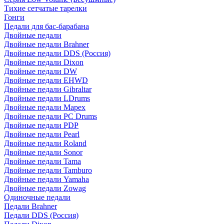
Тихие сетчатые тарелки
Гонги
Педали для бас-барабана
Двойные педали
Двойные педали Brahner
Двойные педали DDS (Россия)
Двойные педали Dixon
Двойные педали DW
Двойные педали EHWD
Двойные педали Gibraltar
Двойные педали LDrums
Двойные педали Mapex
Двойные педали PC Drums
Двойные педали PDP
Двойные педали Pearl
Двойные педали Roland
Двойные педали Sonor
Двойные педали Tama
Двойные педали Tamburo
Двойные педали Yamaha
Двойные педали Zowag
Одиночные педали
Педали Brahner
Педали DDS (Россия)