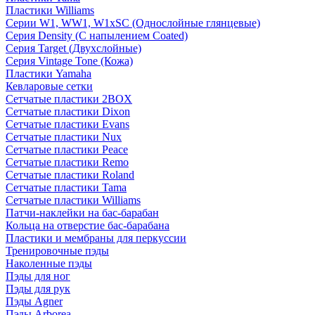
Пластики Williams
Серии W1, WW1, W1xSC (Однослойные глянцевые)
Серия Density (C напылением Coated)
Серия Target (Двухслойные)
Серия Vintage Tone (Кожа)
Пластики Yamaha
Кевларовые сетки
Сетчатые пластики 2BOX
Сетчатые пластики Dixon
Сетчатые пластики Evans
Сетчатые пластики Nux
Сетчатые пластики Peace
Сетчатые пластики Remo
Сетчатые пластики Roland
Сетчатые пластики Tama
Сетчатые пластики Williams
Патчи-наклейки на бас-барабан
Кольца на отверстие бас-барабана
Пластики и мембраны для перкуссии
Тренировочные пэды
Наколенные пэды
Пэды для ног
Пэды для рук
Пэды Agner
Пэды Arborea