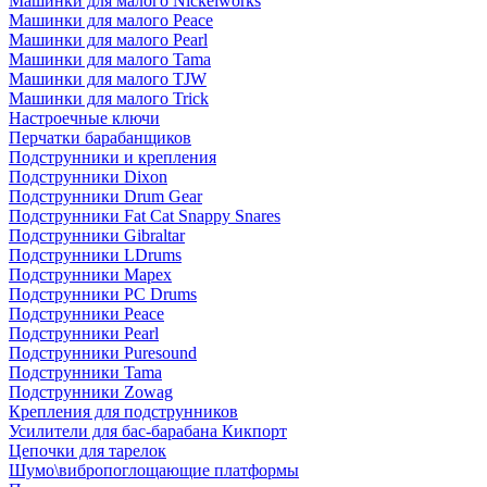
Машинки для малого Nickelworks
Машинки для малого Peace
Машинки для малого Pearl
Машинки для малого Tama
Машинки для малого TJW
Машинки для малого Trick
Настроечные ключи
Перчатки барабанщиков
Подструнники и крепления
Подструнники Dixon
Подструнники Drum Gear
Подструнники Fat Cat Snappy Snares
Подструнники Gibraltar
Подструнники LDrums
Подструнники Mapex
Подструнники PC Drums
Подструнники Peace
Подструнники Pearl
Подструнники Puresound
Подструнники Tama
Подструнники Zowag
Крепления для подструнников
Усилители для бас-барабана Кикпорт
Цепочки для тарелок
Шумо\вибропоглощающие платформы