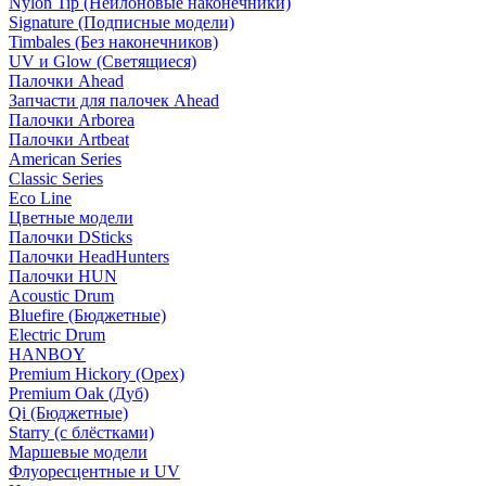
Nylon Tip (Нейлоновые наконечники)
Signature (Подписные модели)
Timbales (Без наконечников)
UV и Glow (Светящиеся)
Палочки Ahead
Запчасти для палочек Ahead
Палочки Arborea
Палочки Artbeat
American Series
Classic Series
Eco Line
Цветные модели
Палочки DSticks
Палочки HeadHunters
Палочки HUN
Acoustic Drum
Bluefire (Бюджетные)
Electric Drum
HANBOY
Premium Hickory (Орех)
Premium Oak (Дуб)
Qi (Бюджетные)
Starry (с блёстками)
Маршевые модели
Флуоресцентные и UV