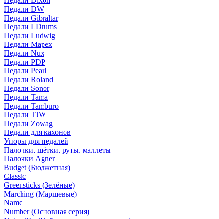
Педали Dixon
Педали DW
Педали Gibraltar
Педали LDrums
Педали Ludwig
Педали Mapex
Педали Nux
Педали PDP
Педали Pearl
Педали Roland
Педали Sonor
Педали Tama
Педали Tamburo
Педали TJW
Педали Zowag
Педали для кахонов
Упоры для педалей
Палочки, щётки, руты, маллеты
Палочки Agner
Budget (Бюджетная)
Classic
Greensticks (Зелёные)
Marching (Маршевые)
Name
Number (Основная серия)