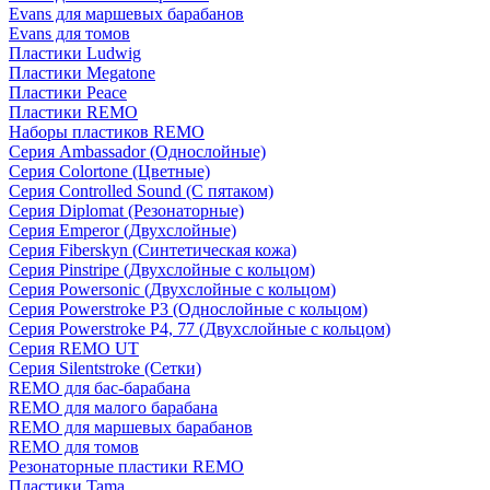
Evans для маршевых барабанов
Evans для томов
Пластики Ludwig
Пластики Megatone
Пластики Peace
Пластики REMO
Наборы пластиков REMO
Серия Ambassador (Однослойные)
Серия Colortone (Цветные)
Серия Controlled Sound (С пятаком)
Серия Diplomat (Резонаторные)
Серия Emperor (Двухслойные)
Серия Fiberskyn (Синтетическая кожа)
Серия Pinstripe (Двухслойные с кольцом)
Серия Powersonic (Двухслойные с кольцом)
Серия Powerstroke P3 (Однослойные с кольцом)
Серия Powerstroke P4, 77 (Двухслойные с кольцом)
Серия REMO UT
Серия Silentstroke (Сетки)
REMO для бас-барабана
REMO для малого барабана
REMO для маршевых барабанов
REMO для томов
Резонаторные пластики REMO
Пластики Tama