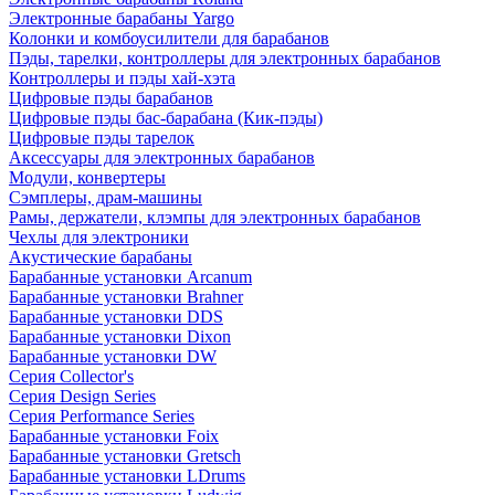
Электронные барабаны Yargo
Колонки и комбоусилители для барабанов
Пэды, тарелки, контроллеры для электронных барабанов
Контроллеры и пэды хай-хэта
Цифровые пэды барабанов
Цифровые пэды бас-барабана (Кик-пэды)
Цифровые пэды тарелок
Аксессуары для электронных барабанов
Модули, конвертеры
Сэмплеры, драм-машины
Рамы, держатели, клэмпы для электронных барабанов
Чехлы для электроники
Акустические барабаны
Барабанные установки Arcanum
Барабанные установки Brahner
Барабанные установки DDS
Барабанные установки Dixon
Барабанные установки DW
Серия Collector's
Серия Design Series
Серия Performance Series
Барабанные установки Foix
Барабанные установки Gretsch
Барабанные установки LDrums