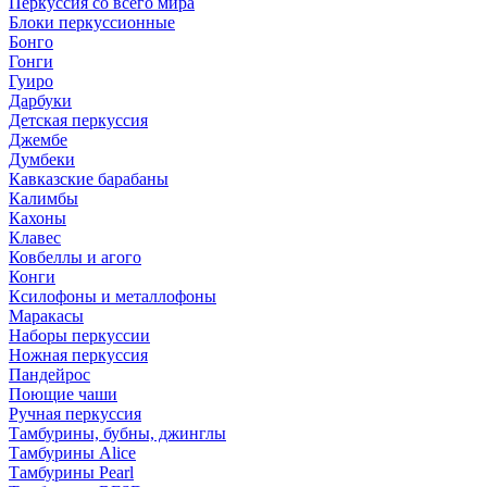
Перкуссия со всего мира
Блоки перкуссионные
Бонго
Гонги
Гуиро
Дарбуки
Детская перкуссия
Джембе
Думбеки
Кавказские барабаны
Калимбы
Кахоны
Клавес
Ковбеллы и агого
Конги
Ксилофоны и металлофоны
Маракасы
Наборы перкуссии
Ножная перкуссия
Пандейрос
Поющие чаши
Ручная перкуссия
Тамбурины, бубны, джинглы
Тамбурины Alice
Тамбурины Pearl