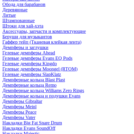
Обода для барабанов
Деревянные
Литые
Штампованные
Штоки для хай-хэта
Аксессуары, запчасти и комплектующие
Беруши для музыкантов
Гаффер тейп (Тканевая клейкая лента)
Демпферы и заглушки
Гелевые демпферы Ahead
Гелевые демпферы Evans EQ Pods
Гелевые демпферы Kingdo
Гелевые демпферы Moongel (RTOM)
Гелевые демпферы SlapKlatz
Демпферные кольца Blast Plast
Демпферные кольца Remo
Демпферные кольца Williams Zero Rings
Демпферные кольца и подушки Evans
Демпферы Gibraltar
Демпферы Meinl
Демпферы Peace
Демпферы Vater
Накладки Big Fat Snare Drum
Накладки Evans SoundOff
Накладки Majestic