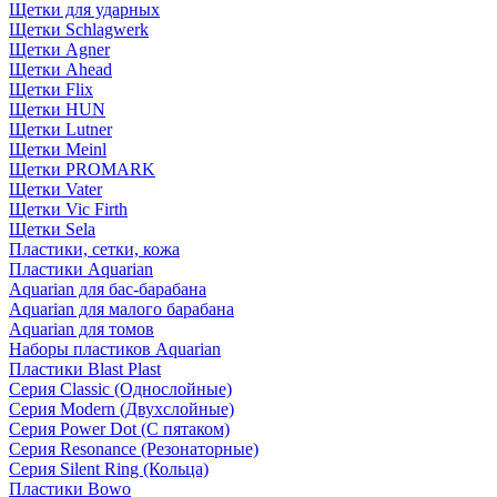
Щетки для ударных
Щетки Schlagwerk
Щетки Agner
Щетки Ahead
Щетки Flix
Щетки HUN
Щетки Lutner
Щетки Meinl
Щетки PROMARK
Щетки Vater
Щетки Vic Firth
Щетки Sela
Пластики, сетки, кожа
Пластики Aquarian
Aquarian для бас-барабана
Aquarian для малого барабана
Aquarian для томов
Наборы пластиков Aquarian
Пластики Blast Plast
Серия Classic (Однослойные)
Серия Modern (Двухслойные)
Серия Power Dot (С пятаком)
Серия Resonance (Резонаторные)
Серия Silent Ring (Кольца)
Пластики Bowo