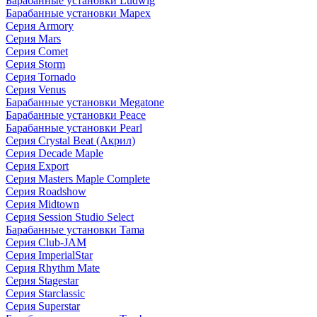
Барабанные установки Ludwig
Барабанные установки Mapex
Серия Armory
Серия Mars
Серия Comet
Серия Storm
Серия Tornado
Серия Venus
Барабанные установки Megatone
Барабанные установки Peace
Барабанные установки Pearl
Серия Crystal Beat (Акрил)
Серия Decade Maple
Серия Export
Серия Masters Maple Complete
Серия Roadshow
Серия Midtown
Серия Session Studio Select
Барабанные установки Tama
Серия Club-JAM
Серия ImperialStar
Серия Rhythm Mate
Серия Stagestar
Серия Starclassic
Серия Superstar