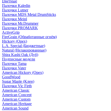
Цветные
Палочки Kaledin
Палочки Lutner
Палочки MDS Metal DrumSticks
Палочки Meinl
Палочки Mr.Drummer
Палочки PROMARK
ActiveGrip
FireGrain (Обработанные огнём)
Hickory (Орех)
L.A. Special (Бюджетные)
Natural (Нелакированные)
Shira Kashi Oak (Дуб)
Подписные модели
Палочки Tama
Палочки Vater
American Hickory (Орех)
GoodWood
Sugar Maple (Клен)
Палочки Vic Firth
American Classic
American Concept
American Custom
American Heritage
American Sound