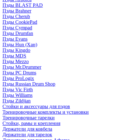
Пэды BLAST PAD
Пэды Brahner
Пэды Cherub
Пэды CookiePad
Пэды Cympad
Пэды Drumfan
Пэды Evans
Пэды Hun (Хан)
Пэды Kingdo
Пэды MDS
Пэды Mezzo
Пэды Mr.Drummer
Пэды PC Drums
Пэды ProLogix
Пэды Russian Drum Shop
Пэды Vic Firth
Пэды Williams
Пэды Zildjian
Стойки и аксессуары для пэдов
Тренировочные комплекты и установки
Тренировочные тарелки
Стойки, рамы и крепления
Держатели для ковбела
Держатели для тарелок