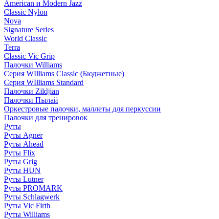
American и Modern Jazz
Classic Nylon
Nova
Signature Series
World Classic
Terra
Classic Vic Grip
Палочки Williams
Серия WIlliams Classic (Бюджетные)
Серия WIlliams Standard
Палочки Zildjian
Палочки Пылай
Оркестровые палочки, маллеты для перкуссии
Палочки для тренировок
Руты
Руты Agner
Руты Ahead
Руты Flix
Руты Grig
Руты HUN
Руты Lutner
Руты PROMARK
Руты Schlagwerk
Руты Vic Firth
Руты Williams