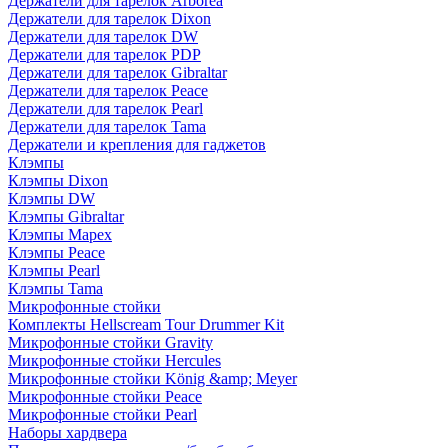
Держатели для тарелок Arborea
Держатели для тарелок Dixon
Держатели для тарелок DW
Держатели для тарелок PDP
Держатели для тарелок Gibraltar
Держатели для тарелок Peace
Держатели для тарелок Pearl
Держатели для тарелок Tama
Держатели и крепления для гаджетов
Клэмпы
Клэмпы Dixon
Клэмпы DW
Клэмпы Gibraltar
Клэмпы Mapex
Клэмпы Peace
Клэмпы Pearl
Клэмпы Tama
Микрофонные стойки
Комплекты Hellscream Tour Drummer Kit
Микрофонные стойки Gravity
Микрофонные стойки Hercules
Микрофонные стойки König &amp; Meyer
Микрофонные стойки Peace
Микрофонные стойки Pearl
Наборы хардвера