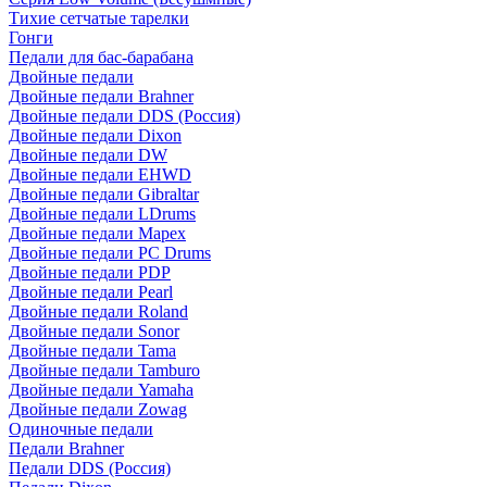
Тихие сетчатые тарелки
Гонги
Педали для бас-барабана
Двойные педали
Двойные педали Brahner
Двойные педали DDS (Россия)
Двойные педали Dixon
Двойные педали DW
Двойные педали EHWD
Двойные педали Gibraltar
Двойные педали LDrums
Двойные педали Mapex
Двойные педали PC Drums
Двойные педали PDP
Двойные педали Pearl
Двойные педали Roland
Двойные педали Sonor
Двойные педали Tama
Двойные педали Tamburo
Двойные педали Yamaha
Двойные педали Zowag
Одиночные педали
Педали Brahner
Педали DDS (Россия)