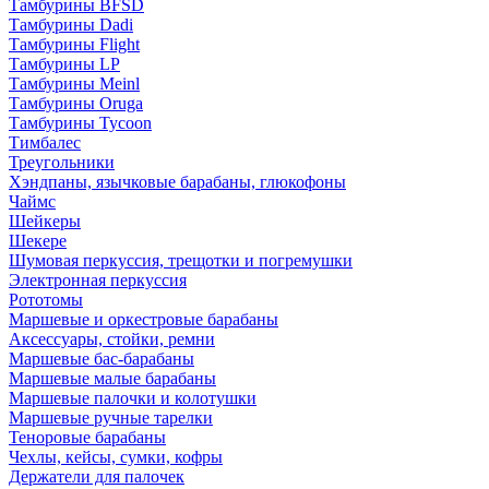
Тамбурины BFSD
Тамбурины Dadi
Тамбурины Flight
Тамбурины LP
Тамбурины Meinl
Тамбурины Oruga
Тамбурины Tycoon
Тимбалес
Треугольники
Хэндпаны, язычковые барабаны, глюкофоны
Чаймс
Шейкеры
Шекере
Шумовая перкуссия, трещотки и погремушки
Электронная перкуссия
Рототомы
Маршевые и оркестровые барабаны
Аксессуары, стойки, ремни
Маршевые бас-барабаны
Маршевые малые барабаны
Маршевые палочки и колотушки
Маршевые ручные тарелки
Теноровые барабаны
Чехлы, кейсы, сумки, кофры
Держатели для палочек