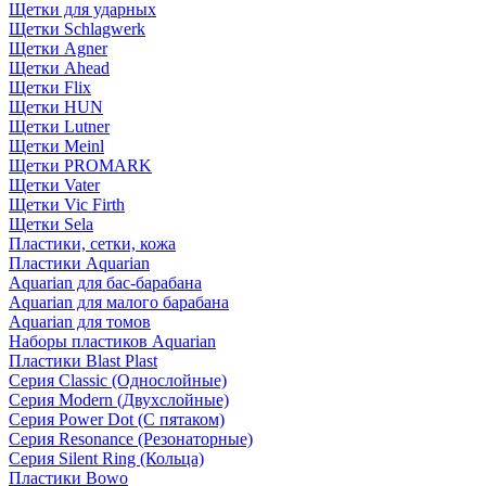
Щетки для ударных
Щетки Schlagwerk
Щетки Agner
Щетки Ahead
Щетки Flix
Щетки HUN
Щетки Lutner
Щетки Meinl
Щетки PROMARK
Щетки Vater
Щетки Vic Firth
Щетки Sela
Пластики, сетки, кожа
Пластики Aquarian
Aquarian для бас-барабана
Aquarian для малого барабана
Aquarian для томов
Наборы пластиков Aquarian
Пластики Blast Plast
Серия Classic (Однослойные)
Серия Modern (Двухслойные)
Серия Power Dot (С пятаком)
Серия Resonance (Резонаторные)
Серия Silent Ring (Кольца)
Пластики Bowo