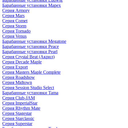
Барабанные установки Ludwig
Барабанные установки Mapex
Серия Armory
Серия Mars
Серия Comet
Серия Storm
Серия Tornado
Серия Venus
Барабанные установки Megatone
Барабанные установки Peace
Барабанные установки Pearl
Серия Crystal Beat (Акрил)
Серия Decade Maple
Серия Export
Серия Masters Maple Complete
Серия Roadshow
Серия Midtown
Серия Session Studio Select
Барабанные установки Tama
Серия Club-JAM
Серия ImperialStar
Серия Rhythm Mate
Серия Stagestar
Серия Starclassic
Серия Superstar