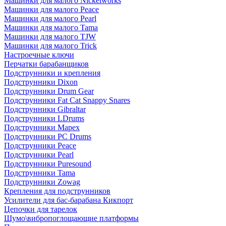
Машинки для малого Nickelworks
Машинки для малого Peace
Машинки для малого Pearl
Машинки для малого Tama
Машинки для малого TJW
Машинки для малого Trick
Настроечные ключи
Перчатки барабанщиков
Подструнники и крепления
Подструнники Dixon
Подструнники Drum Gear
Подструнники Fat Cat Snappy Snares
Подструнники Gibraltar
Подструнники LDrums
Подструнники Mapex
Подструнники PC Drums
Подструнники Peace
Подструнники Pearl
Подструнники Puresound
Подструнники Tama
Подструнники Zowag
Крепления для подструнников
Усилители для бас-барабана Кикпорт
Цепочки для тарелок
Шумо\вибропоглощающие платформы