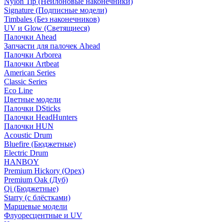
Nylon Tip (Нейлоновые наконечники)
Signature (Подписные модели)
Timbales (Без наконечников)
UV и Glow (Светящиеся)
Палочки Ahead
Запчасти для палочек Ahead
Палочки Arborea
Палочки Artbeat
American Series
Classic Series
Eco Line
Цветные модели
Палочки DSticks
Палочки HeadHunters
Палочки HUN
Acoustic Drum
Bluefire (Бюджетные)
Electric Drum
HANBOY
Premium Hickory (Орех)
Premium Oak (Дуб)
Qi (Бюджетные)
Starry (с блёстками)
Маршевые модели
Флуоресцентные и UV