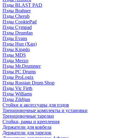
Пэды BLAST PAD
Пэды Brahner
Пэды Cherub
Пэды CookiePad
Пэды Cympad
Пэды Drumfan
Пэды Evans
Пэды Hun (Хан)
Пэды Kingdo
Пэды MDS
Пэды Mezzo
Пэды Mr.Drummer
Пэды PC Drums
Пэды ProLogix
Пэды Russian Drum Shop
Пэды Vic Firth
Пэды Williams
Пэды Zildjian
Стойки и аксессуары для пэдов
Тренировочные комплекты и установки
Тренировочные тарелки
Стойки, рамы и крепления
Держатели для ковбела
Держатели для тарелок