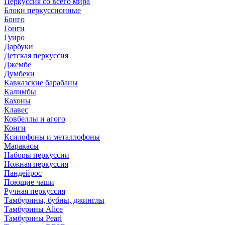
Перкуссия со всего мира
Блоки перкуссионные
Бонго
Гонги
Гуиро
Дарбуки
Детская перкуссия
Джембе
Думбеки
Кавказские барабаны
Калимбы
Кахоны
Клавес
Ковбеллы и агого
Конги
Ксилофоны и металлофоны
Маракасы
Наборы перкуссии
Ножная перкуссия
Пандейрос
Поющие чаши
Ручная перкуссия
Тамбурины, бубны, джинглы
Тамбурины Alice
Тамбурины Pearl