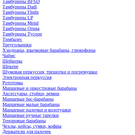
Тамбурины BFSD
Тамбурины Dadi
Тамбурины Flight
Тамбурины LP
Тамбурины Meinl
Тамбурины Oruga
Тамбурины Tycoon
Тимбалес
Треугольники
Хэндпаны, язычковые барабаны, глюкофоны
Чаймс
Шейкеры
Шекере
Шумовая перкуссия, трещотки и погремушки
Электронная перкуссия
Рототомы
Маршевые и оркестровые барабаны
Аксессуары, стойки, ремни
Маршевые бас-барабаны
Маршевые малые барабаны
Маршевые палочки и колотушки
Маршевые ручные тарелки
Теноровые барабаны
Чехлы, кейсы, сумки, кофры
Держатели для палочек