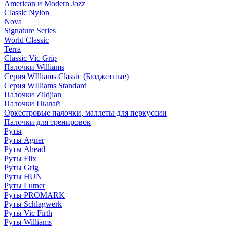
American и Modern Jazz
Classic Nylon
Nova
Signature Series
World Classic
Terra
Classic Vic Grip
Палочки Williams
Серия WIlliams Classic (Бюджетные)
Серия WIlliams Standard
Палочки Zildjian
Палочки Пылай
Оркестровые палочки, маллеты для перкуссии
Палочки для тренировок
Руты
Руты Agner
Руты Ahead
Руты Flix
Руты Grig
Руты HUN
Руты Lutner
Руты PROMARK
Руты Schlagwerk
Руты Vic Firth
Руты Williams