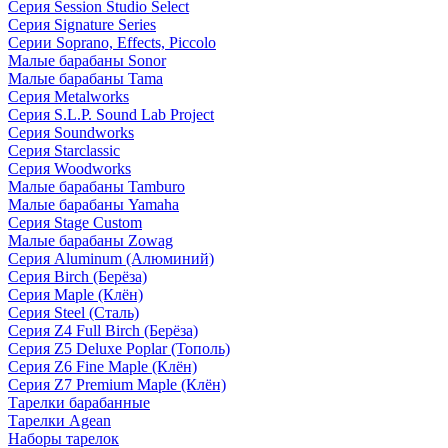
Серия Session Studio Select
Серия Signature Series
Серии Soprano, Effects, Piccolo
Малые барабаны Sonor
Малые барабаны Tama
Серия Metalworks
Серия S.L.P. Sound Lab Project
Серия Soundworks
Серия Starclassic
Серия Woodworks
Малые барабаны Tamburo
Малые барабаны Yamaha
Серия Stage Custom
Малые барабаны Zowag
Серия Aluminum (Алюминий)
Серия Birch (Берёза)
Серия Maple (Клён)
Серия Steel (Сталь)
Серия Z4 Full Birch (Берёза)
Серия Z5 Deluxe Poplar (Тополь)
Серия Z6 Fine Maple (Клён)
Серия Z7 Premium Maple (Клён)
Тарелки барабанные
Тарелки Agean
Наборы тарелок