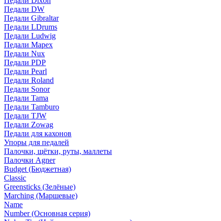
Педали Dixon
Педали DW
Педали Gibraltar
Педали LDrums
Педали Ludwig
Педали Mapex
Педали Nux
Педали PDP
Педали Pearl
Педали Roland
Педали Sonor
Педали Tama
Педали Tamburo
Педали TJW
Педали Zowag
Педали для кахонов
Упоры для педалей
Палочки, щётки, руты, маллеты
Палочки Agner
Budget (Бюджетная)
Classic
Greensticks (Зелёные)
Marching (Маршевые)
Name
Number (Основная серия)