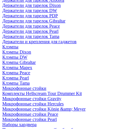
Держатели для тарелок Arborea
Держатели для тарелок Dixon
Держатели для тарелок DW
Держатели для тарелок PDP
Держатели для тарелок Gibraltar
Держатели для тарелок Peace
Держатели для тарелок Pearl
Держатели для тарелок Tama
Держатели и крепления для гаджетов
Клэмпы
Клэмпы Dixon
Клэмпы DW
Клэмпы Gibraltar
Клэмпы Mapex
Клэмпы Peace
Клэмпы Pearl
Клэмпы Tama
Микрофонные стойки
Комплекты Hellscream Tour Drummer Kit
Микрофонные стойки Gravity
Микрофонные стойки Hercules
Микрофонные стойки König &amp; Meyer
Микрофонные стойки Peace
Микрофонные стойки Pearl
Наборы хардвера