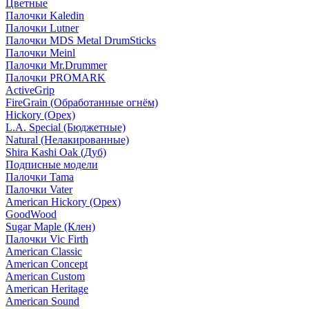
Цветные
Палочки Kaledin
Палочки Lutner
Палочки MDS Metal DrumSticks
Палочки Meinl
Палочки Mr.Drummer
Палочки PROMARK
ActiveGrip
FireGrain (Обработанные огнём)
Hickory (Орех)
L.A. Special (Бюджетные)
Natural (Нелакированные)
Shira Kashi Oak (Дуб)
Подписные модели
Палочки Tama
Палочки Vater
American Hickory (Орех)
GoodWood
Sugar Maple (Клен)
Палочки Vic Firth
American Classic
American Concept
American Custom
American Heritage
American Sound