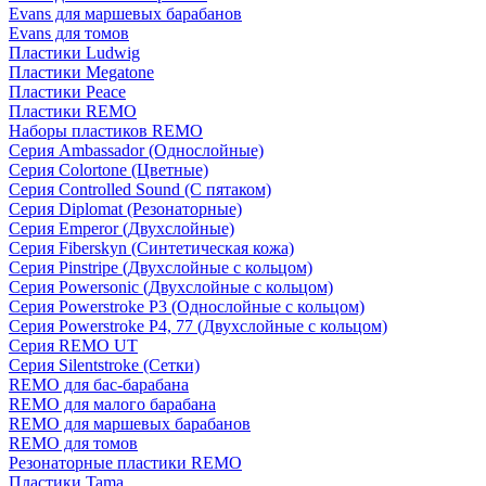
Evans для маршевых барабанов
Evans для томов
Пластики Ludwig
Пластики Megatone
Пластики Peace
Пластики REMO
Наборы пластиков REMO
Серия Ambassador (Однослойные)
Серия Colortone (Цветные)
Серия Controlled Sound (С пятаком)
Серия Diplomat (Резонаторные)
Серия Emperor (Двухслойные)
Серия Fiberskyn (Синтетическая кожа)
Серия Pinstripe (Двухслойные с кольцом)
Серия Powersonic (Двухслойные с кольцом)
Серия Powerstroke P3 (Однослойные с кольцом)
Серия Powerstroke P4, 77 (Двухслойные с кольцом)
Серия REMO UT
Серия Silentstroke (Сетки)
REMO для бас-барабана
REMO для малого барабана
REMO для маршевых барабанов
REMO для томов
Резонаторные пластики REMO
Пластики Tama