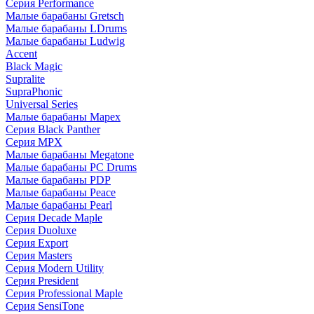
Серия Performance
Малые барабаны Gretsch
Малые барабаны LDrums
Малые барабаны Ludwig
Accent
Black Magic
Supralite
SupraPhonic
Universal Series
Малые барабаны Mapex
Серия Black Panther
Серия MPX
Малые барабаны Megatone
Малые барабаны PC Drums
Малые барабаны PDP
Малые барабаны Peace
Малые барабаны Pearl
Серия Decade Maple
Серия Duoluxe
Серия Export
Серия Masters
Серия Modern Utility
Серия President
Серия Professional Maple
Серия SensiTone