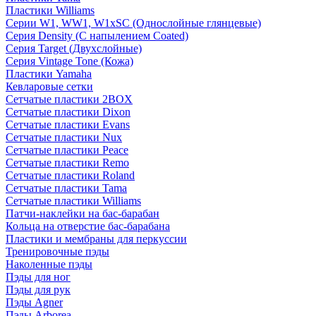
Пластики Williams
Серии W1, WW1, W1xSC (Однослойные глянцевые)
Серия Density (C напылением Coated)
Серия Target (Двухслойные)
Серия Vintage Tone (Кожа)
Пластики Yamaha
Кевларовые сетки
Сетчатые пластики 2BOX
Сетчатые пластики Dixon
Сетчатые пластики Evans
Сетчатые пластики Nux
Сетчатые пластики Peace
Сетчатые пластики Remo
Сетчатые пластики Roland
Сетчатые пластики Tama
Сетчатые пластики Williams
Патчи-наклейки на бас-барабан
Кольца на отверстие бас-барабана
Пластики и мембраны для перкуссии
Тренировочные пэды
Наколенные пэды
Пэды для ног
Пэды для рук
Пэды Agner
Пэды Arborea