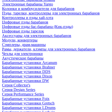
Электронные барабаны Yargo
Колонки и комбоусилители для барабанов
Пэды, тарелки, контроллеры для электронных барабанов
Контроллеры и пэды хай-хэта
Цифровые пэды барабанов
Цифровые пэды бас-барабана (Кик-пэды)
Цифровые пэды тарелок
Аксессуары для электронных барабанов
Модули, конвертеры
Сэмплеры, драм-машины
Рамы, держатели, клэмпы для электронных барабанов
Чехлы для электроники
Акустические барабаны
Барабанные установки Arcanum
Барабанные установки Brahner
Барабанные установки DDS
Барабанные установки Dixon
Барабанные установки DW
Серия Collector's
Серия Design Series
Серия Performance Series
Барабанные установки Foix
Барабанные установки Gretsch
Барабанные установки LDrums