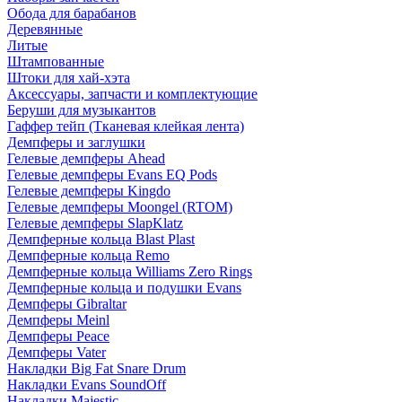
Обода для барабанов
Деревянные
Литые
Штампованные
Штоки для хай-хэта
Аксессуары, запчасти и комплектующие
Беруши для музыкантов
Гаффер тейп (Тканевая клейкая лента)
Демпферы и заглушки
Гелевые демпферы Ahead
Гелевые демпферы Evans EQ Pods
Гелевые демпферы Kingdo
Гелевые демпферы Moongel (RTOM)
Гелевые демпферы SlapKlatz
Демпферные кольца Blast Plast
Демпферные кольца Remo
Демпферные кольца Williams Zero Rings
Демпферные кольца и подушки Evans
Демпферы Gibraltar
Демпферы Meinl
Демпферы Peace
Демпферы Vater
Накладки Big Fat Snare Drum
Накладки Evans SoundOff
Накладки Majestic