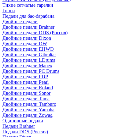
Тихие сетчатые тарелки
Гонги
Педали для бас-барабана
Двойные педали
Двойные педали Brahner
Двойные педали DDS (Россия)
Двойные педали Dixon
Двойные педали DW
Двойные педали EHWD
Двойные педали Gibraltar
Двойные педали LDrums
Двойные педали Mapex
Двойные педали PC Drums
Двойные педали PDP
Двойные педали Pearl
Двойные педали Roland
Двойные педали Sonor
Двойные педали Tama
Двойные педали Tamburo
Двойные педали Yamaha
Двойные педали Zowag
Одиночные педали
Педали Brahner
Педали DDS (Россия)