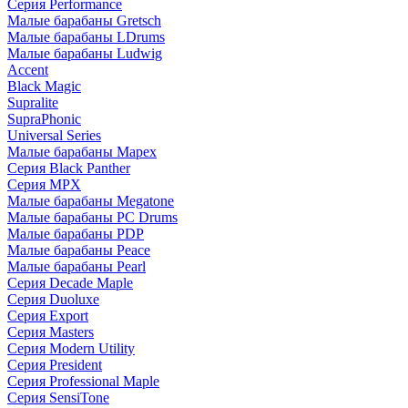
Серия Performance
Малые барабаны Gretsch
Малые барабаны LDrums
Малые барабаны Ludwig
Accent
Black Magic
Supralite
SupraPhonic
Universal Series
Малые барабаны Mapex
Серия Black Panther
Серия MPX
Малые барабаны Megatone
Малые барабаны PC Drums
Малые барабаны PDP
Малые барабаны Peace
Малые барабаны Pearl
Серия Decade Maple
Серия Duoluxe
Серия Export
Серия Masters
Серия Modern Utility
Серия President
Серия Professional Maple
Серия SensiTone