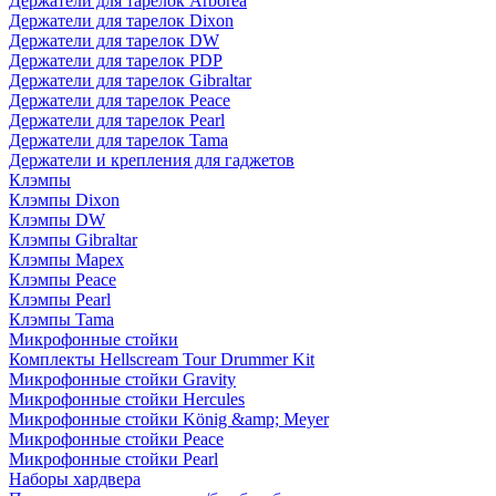
Держатели для тарелок Arborea
Держатели для тарелок Dixon
Держатели для тарелок DW
Держатели для тарелок PDP
Держатели для тарелок Gibraltar
Держатели для тарелок Peace
Держатели для тарелок Pearl
Держатели для тарелок Tama
Держатели и крепления для гаджетов
Клэмпы
Клэмпы Dixon
Клэмпы DW
Клэмпы Gibraltar
Клэмпы Mapex
Клэмпы Peace
Клэмпы Pearl
Клэмпы Tama
Микрофонные стойки
Комплекты Hellscream Tour Drummer Kit
Микрофонные стойки Gravity
Микрофонные стойки Hercules
Микрофонные стойки König &amp; Meyer
Микрофонные стойки Peace
Микрофонные стойки Pearl
Наборы хардвера