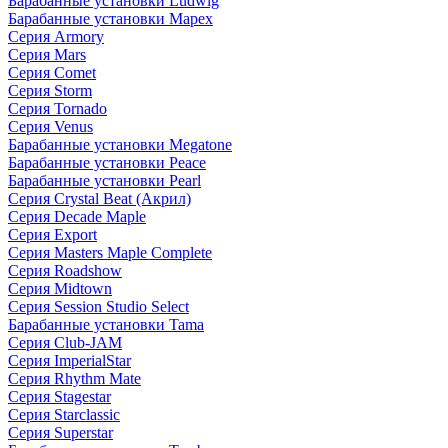
Барабанные установки Ludwig
Барабанные установки Mapex
Серия Armory
Серия Mars
Серия Comet
Серия Storm
Серия Tornado
Серия Venus
Барабанные установки Megatone
Барабанные установки Peace
Барабанные установки Pearl
Серия Crystal Beat (Акрил)
Серия Decade Maple
Серия Export
Серия Masters Maple Complete
Серия Roadshow
Серия Midtown
Серия Session Studio Select
Барабанные установки Tama
Серия Club-JAM
Серия ImperialStar
Серия Rhythm Mate
Серия Stagestar
Серия Starclassic
Серия Superstar