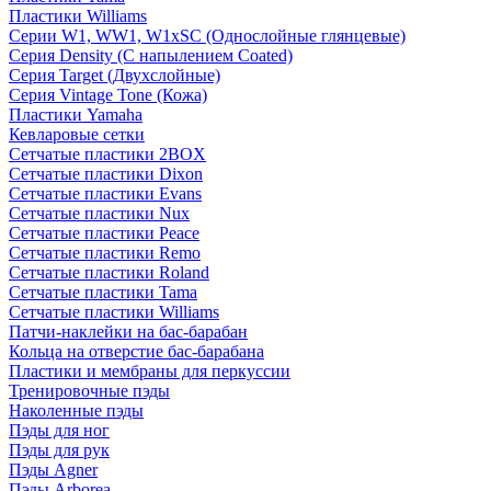
Пластики Williams
Серии W1, WW1, W1xSC (Однослойные глянцевые)
Серия Density (C напылением Coated)
Серия Target (Двухслойные)
Серия Vintage Tone (Кожа)
Пластики Yamaha
Кевларовые сетки
Сетчатые пластики 2BOX
Сетчатые пластики Dixon
Сетчатые пластики Evans
Сетчатые пластики Nux
Сетчатые пластики Peace
Сетчатые пластики Remo
Сетчатые пластики Roland
Сетчатые пластики Tama
Сетчатые пластики Williams
Патчи-наклейки на бас-барабан
Кольца на отверстие бас-барабана
Пластики и мембраны для перкуссии
Тренировочные пэды
Наколенные пэды
Пэды для ног
Пэды для рук
Пэды Agner
Пэды Arborea