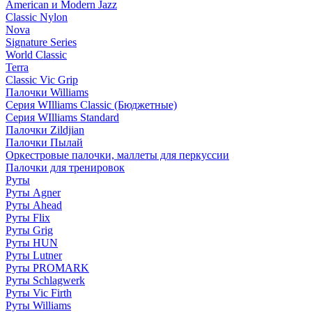
American и Modern Jazz
Classic Nylon
Nova
Signature Series
World Classic
Terra
Classic Vic Grip
Палочки Williams
Серия WIlliams Classic (Бюджетные)
Серия WIlliams Standard
Палочки Zildjian
Палочки Пылай
Оркестровые палочки, маллеты для перкуссии
Палочки для тренировок
Руты
Руты Agner
Руты Ahead
Руты Flix
Руты Grig
Руты HUN
Руты Lutner
Руты PROMARK
Руты Schlagwerk
Руты Vic Firth
Руты Williams