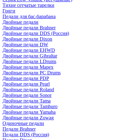
Тихие сетчатые тарелки
Гонги
Педали для бас-барабана
Двойные педали
Двойные педали Brahner
Двойные педали DDS (Россия)
Двойные педали Dixon
Двойные педали DW
Двойные педали EHWD
Двойные педали Gibraltar
Двойные педали LDrums
Двойные педали Mapex
Двойные педали PC Drums
Двойные педали PDP
Двойные педали Pearl
Двойные педали Roland
Двойные педали Sonor
Двойные педали Tama
Двойные педали Tamburo
Двойные педали Yamaha
Двойные педали Zowag
Одиночные педали
Педали Brahner
Педали DDS (Россия)