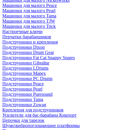
Машинки для малого Nickelworks
Машинки для малого Peace
Машинки для малого Pearl
Машинки для малого Tama
Машинки для малого TJW
Машинки для малого Trick
Настроечные ключи
Перчатки барабанщиков
Подструнники и крепления
Подструнники Dixon
Подструнники Drum Gear
Подструнники Fat Cat Snappy Snares
Подструнники Gibraltar
Подструнники LDrums
Подструнники Mapex
Подструнники PC Drums
Подструнники Peace
Подструнники Pearl
Подструнники Puresound
Подструнники Tama
Подструнники Zowag
Крепления для подструнников
Усилители для бас-барабана Кикпорт
Цепочки для тарелок
Шумо\вибропоглощающие платформы