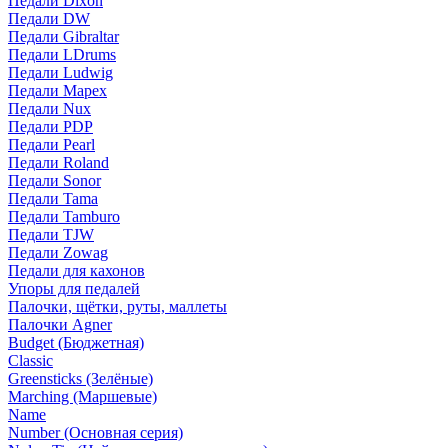
Педали Dixon
Педали DW
Педали Gibraltar
Педали LDrums
Педали Ludwig
Педали Mapex
Педали Nux
Педали PDP
Педали Pearl
Педали Roland
Педали Sonor
Педали Tama
Педали Tamburo
Педали TJW
Педали Zowag
Педали для кахонов
Упоры для педалей
Палочки, щётки, руты, маллеты
Палочки Agner
Budget (Бюджетная)
Classic
Greensticks (Зелёные)
Marching (Маршевые)
Name
Number (Основная серия)