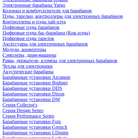
Электронные барабаны Yargo
Колонки и комбоусилители для барабанов
Пэды, тарелки, контроллеры для электронных барабанов
Контроллеры и пэды хай-хэта
Цифровые пэды барабанов
Цифровые пэды бас-барабана (Кик-пэды)
Цифровые пэды тарелок
Аксессуары для электронных барабанов
Модули, конвертеры
Сэмплеры, драм-машины
Рамы, держатели, клэмпы для электронных барабанов
Чехлы для электроники
Акустические барабаны
Барабанные установки Arcanum
Барабанные установки Brahner
Барабанные установки DDS
Барабанные установки Dixon
Барабанные установки DW
Серия Collector's
Серия Design Series
Серия Performance Series
Барабанные установки Foix
Барабанные установки Gretsch
Барабанные установки LDrums