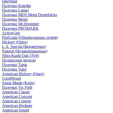
Цветные
Палочки Kaledin
Палочки Lutner
Палочки MDS Metal DrumSticks
Палочки Meinl
Палочки Mr.Drummer
Палочки PROMARK
ActiveGrip
FireGrain (Обработанные огнём)
Hickory (Орех)
L.A. Special (Бюджетные)
Natural (Нелакированные)
Shira Kashi Oak (Дуб)
Подписные модели
Палочки Tama
Палочки Vater
American Hickory (Орех)
GoodWood
Sugar Maple (Клен)
Палочки Vic Firth
American Classic
American Concept
American Custom
American Heritage
American Sound