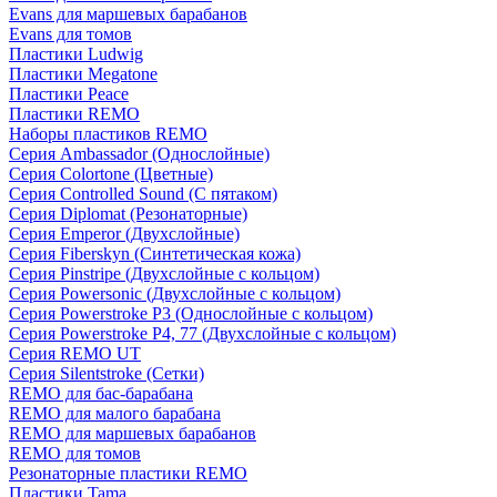
Evans для маршевых барабанов
Evans для томов
Пластики Ludwig
Пластики Megatone
Пластики Peace
Пластики REMO
Наборы пластиков REMO
Серия Ambassador (Однослойные)
Серия Colortone (Цветные)
Серия Controlled Sound (С пятаком)
Серия Diplomat (Резонаторные)
Серия Emperor (Двухслойные)
Серия Fiberskyn (Синтетическая кожа)
Серия Pinstripe (Двухслойные с кольцом)
Серия Powersonic (Двухслойные с кольцом)
Серия Powerstroke P3 (Однослойные с кольцом)
Серия Powerstroke P4, 77 (Двухслойные с кольцом)
Серия REMO UT
Серия Silentstroke (Сетки)
REMO для бас-барабана
REMO для малого барабана
REMO для маршевых барабанов
REMO для томов
Резонаторные пластики REMO
Пластики Tama