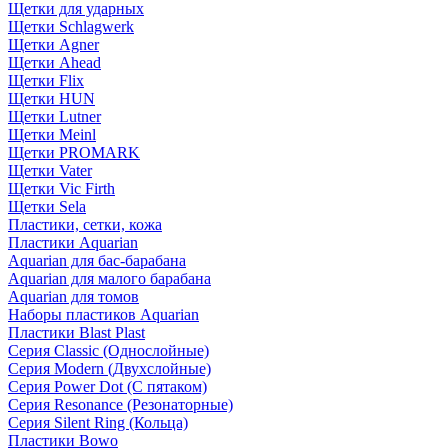
Щетки для ударных
Щетки Schlagwerk
Щетки Agner
Щетки Ahead
Щетки Flix
Щетки HUN
Щетки Lutner
Щетки Meinl
Щетки PROMARK
Щетки Vater
Щетки Vic Firth
Щетки Sela
Пластики, сетки, кожа
Пластики Aquarian
Aquarian для бас-барабана
Aquarian для малого барабана
Aquarian для томов
Наборы пластиков Aquarian
Пластики Blast Plast
Серия Classic (Однослойные)
Серия Modern (Двухслойные)
Серия Power Dot (С пятаком)
Серия Resonance (Резонаторные)
Серия Silent Ring (Кольца)
Пластики Bowo