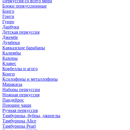
Перкуссия со всего мира
Блоки перкуссионные
Бонго
Гонги
Гуиро
Дарбуки
Детская перкуссия
Джембе
Думбеки
Кавказские барабаны
Калимбы
Кахоны
Клавес
Ковбеллы и агого
Конги
Ксилофоны и металлофоны
Маракасы
Наборы перкуссии
Ножная перкуссия
Пандейрос
Поющие чаши
Ручная перкуссия
Тамбурины, бубны, джинглы
Тамбурины Alice
Тамбурины Pearl