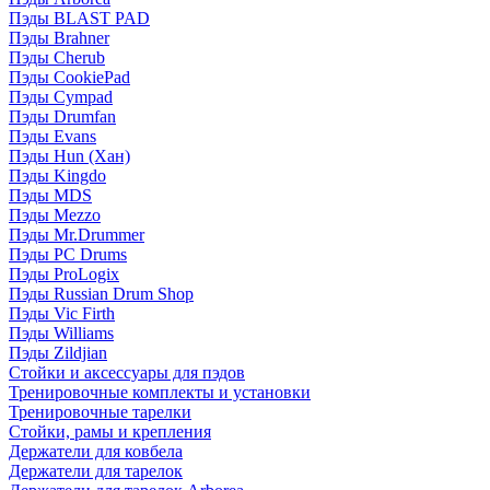
Пэды BLAST PAD
Пэды Brahner
Пэды Cherub
Пэды CookiePad
Пэды Cympad
Пэды Drumfan
Пэды Evans
Пэды Hun (Хан)
Пэды Kingdo
Пэды MDS
Пэды Mezzo
Пэды Mr.Drummer
Пэды PC Drums
Пэды ProLogix
Пэды Russian Drum Shop
Пэды Vic Firth
Пэды Williams
Пэды Zildjian
Стойки и аксессуары для пэдов
Тренировочные комплекты и установки
Тренировочные тарелки
Стойки, рамы и крепления
Держатели для ковбела
Держатели для тарелок