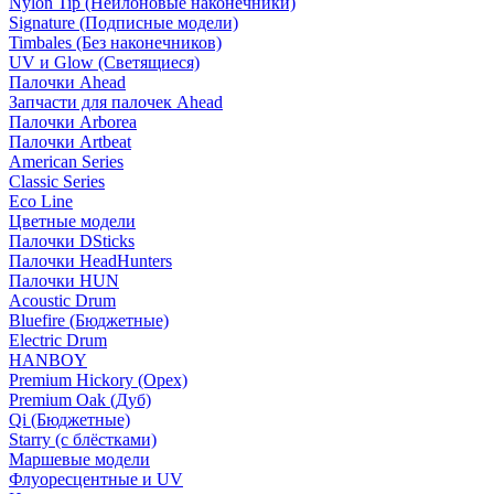
Nylon Tip (Нейлоновые наконечники)
Signature (Подписные модели)
Timbales (Без наконечников)
UV и Glow (Светящиеся)
Палочки Ahead
Запчасти для палочек Ahead
Палочки Arborea
Палочки Artbeat
American Series
Classic Series
Eco Line
Цветные модели
Палочки DSticks
Палочки HeadHunters
Палочки HUN
Acoustic Drum
Bluefire (Бюджетные)
Electric Drum
HANBOY
Premium Hickory (Орех)
Premium Oak (Дуб)
Qi (Бюджетные)
Starry (с блёстками)
Маршевые модели
Флуоресцентные и UV