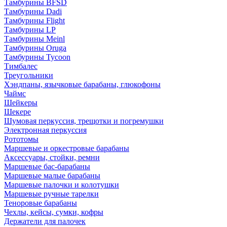
Тамбурины BFSD
Тамбурины Dadi
Тамбурины Flight
Тамбурины LP
Тамбурины Meinl
Тамбурины Oruga
Тамбурины Tycoon
Тимбалес
Треугольники
Хэндпаны, язычковые барабаны, глюкофоны
Чаймс
Шейкеры
Шекере
Шумовая перкуссия, трещотки и погремушки
Электронная перкуссия
Рототомы
Маршевые и оркестровые барабаны
Аксессуары, стойки, ремни
Маршевые бас-барабаны
Маршевые малые барабаны
Маршевые палочки и колотушки
Маршевые ручные тарелки
Теноровые барабаны
Чехлы, кейсы, сумки, кофры
Держатели для палочек