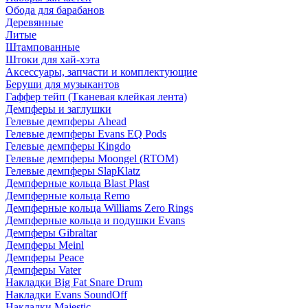
Обода для барабанов
Деревянные
Литые
Штампованные
Штоки для хай-хэта
Аксессуары, запчасти и комплектующие
Беруши для музыкантов
Гаффер тейп (Тканевая клейкая лента)
Демпферы и заглушки
Гелевые демпферы Ahead
Гелевые демпферы Evans EQ Pods
Гелевые демпферы Kingdo
Гелевые демпферы Moongel (RTOM)
Гелевые демпферы SlapKlatz
Демпферные кольца Blast Plast
Демпферные кольца Remo
Демпферные кольца Williams Zero Rings
Демпферные кольца и подушки Evans
Демпферы Gibraltar
Демпферы Meinl
Демпферы Peace
Демпферы Vater
Накладки Big Fat Snare Drum
Накладки Evans SoundOff
Накладки Majestic