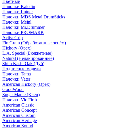
Цветные
Палочки Kaledin
Палочки Lutner
Палочки MDS Metal DrumSticks
Палочки Meinl
Палочки Mr.Drummer
Палочки PROMARK
ActiveGrip
FireGrain (Обработанные огнём)
Hickory (Орех)
L.A. Special (Бюджетные)
Natural (Нелакированные)
Shira Kashi Oak (Дуб)
Подписные модели
Палочки Tama
Палочки Vater
American Hickory (Орех)
GoodWood
Sugar Maple (Клен)
Палочки Vic Firth
American Classic
American Concept
American Custom
American Heritage
American Sound