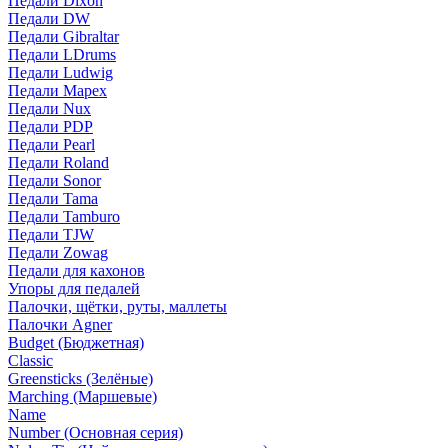
Педали Dixon
Педали DW
Педали Gibraltar
Педали LDrums
Педали Ludwig
Педали Mapex
Педали Nux
Педали PDP
Педали Pearl
Педали Roland
Педали Sonor
Педали Tama
Педали Tamburo
Педали TJW
Педали Zowag
Педали для кахонов
Упоры для педалей
Палочки, щётки, руты, маллеты
Палочки Agner
Budget (Бюджетная)
Classic
Greensticks (Зелёные)
Marching (Маршевые)
Name
Number (Основная серия)