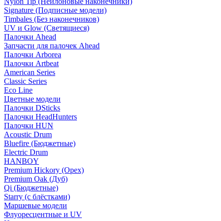
Nylon Tip (Нейлоновые наконечники)
Signature (Подписные модели)
Timbales (Без наконечников)
UV и Glow (Светящиеся)
Палочки Ahead
Запчасти для палочек Ahead
Палочки Arborea
Палочки Artbeat
American Series
Classic Series
Eco Line
Цветные модели
Палочки DSticks
Палочки HeadHunters
Палочки HUN
Acoustic Drum
Bluefire (Бюджетные)
Electric Drum
HANBOY
Premium Hickory (Орех)
Premium Oak (Дуб)
Qi (Бюджетные)
Starry (с блёстками)
Маршевые модели
Флуоресцентные и UV