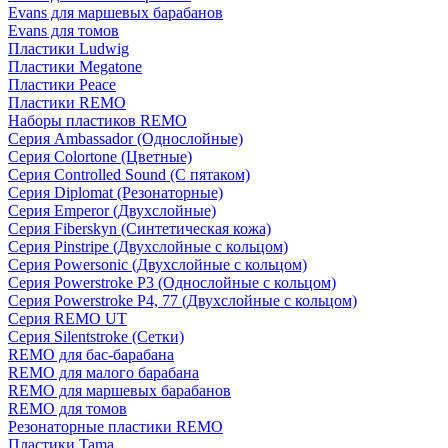
Evans для маршевых барабанов
Evans для томов
Пластики Ludwig
Пластики Megatone
Пластики Peace
Пластики REMO
Наборы пластиков REMO
Серия Ambassador (Однослойные)
Серия Colortone (Цветные)
Серия Controlled Sound (С пятаком)
Серия Diplomat (Резонаторные)
Серия Emperor (Двухслойные)
Серия Fiberskyn (Синтетическая кожа)
Серия Pinstripe (Двухслойные с кольцом)
Серия Powersonic (Двухслойные с кольцом)
Серия Powerstroke P3 (Однослойные с кольцом)
Серия Powerstroke P4, 77 (Двухслойные с кольцом)
Серия REMO UT
Серия Silentstroke (Сетки)
REMO для бас-барабана
REMO для малого барабана
REMO для маршевых барабанов
REMO для томов
Резонаторные пластики REMO
Пластики Tama