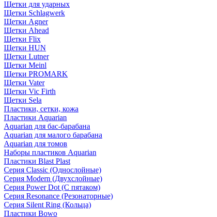
Щетки для ударных
Щетки Schlagwerk
Щетки Agner
Щетки Ahead
Щетки Flix
Щетки HUN
Щетки Lutner
Щетки Meinl
Щетки PROMARK
Щетки Vater
Щетки Vic Firth
Щетки Sela
Пластики, сетки, кожа
Пластики Aquarian
Aquarian для бас-барабана
Aquarian для малого барабана
Aquarian для томов
Наборы пластиков Aquarian
Пластики Blast Plast
Серия Classic (Однослойные)
Серия Modern (Двухслойные)
Серия Power Dot (С пятаком)
Серия Resonance (Резонаторные)
Серия Silent Ring (Кольца)
Пластики Bowo