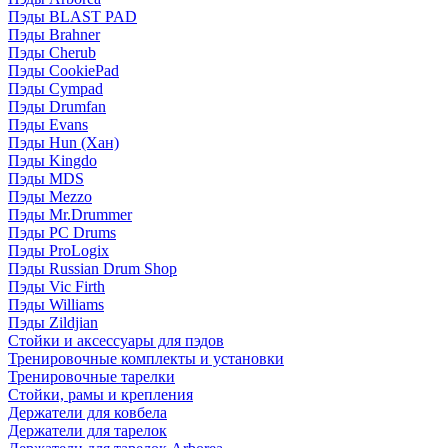
Пэды BLAST PAD
Пэды Brahner
Пэды Cherub
Пэды CookiePad
Пэды Cympad
Пэды Drumfan
Пэды Evans
Пэды Hun (Хан)
Пэды Kingdo
Пэды MDS
Пэды Mezzo
Пэды Mr.Drummer
Пэды PC Drums
Пэды ProLogix
Пэды Russian Drum Shop
Пэды Vic Firth
Пэды Williams
Пэды Zildjian
Стойки и аксессуары для пэдов
Тренировочные комплекты и установки
Тренировочные тарелки
Стойки, рамы и крепления
Держатели для ковбела
Держатели для тарелок