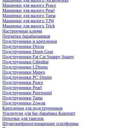
Машинки для малого Nickelworks
Машинки для малого Peace
Машинки для малого Pearl
Машинки для малого Tama
Машинки для малого TJW
Машинки для малого Trick
Настроечные ключи
Перчатки барабанщиков
Подструнники и крепления
Подструнники Dixon
Подструнники Drum Gear
Подструнники Fat Cat Snappy Snares
Подструнники Gibraltar
Подструнники LDrums
Подструнники Mapex
Подструнники PC Drums
Подструнники Peace
Подструнники Pearl
Подструнники Puresound
Подструнники Tama
Подструнники Zowag
Крепления для подструнников
Усилители для бас-барабана Кикпорт
Цепочки для тарелок
Шумо\вибропоглощающие платформы