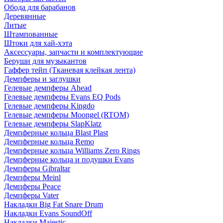
Обода для барабанов
Деревянные
Литые
Штампованные
Штоки для хай-хэта
Аксессуары, запчасти и комплектующие
Беруши для музыкантов
Гаффер тейп (Тканевая клейкая лента)
Демпферы и заглушки
Гелевые демпферы Ahead
Гелевые демпферы Evans EQ Pods
Гелевые демпферы Kingdo
Гелевые демпферы Moongel (RTOM)
Гелевые демпферы SlapKlatz
Демпферные кольца Blast Plast
Демпферные кольца Remo
Демпферные кольца Williams Zero Rings
Демпферные кольца и подушки Evans
Демпферы Gibraltar
Демпферы Meinl
Демпферы Peace
Демпферы Vater
Накладки Big Fat Snare Drum
Накладки Evans SoundOff
Накладки Majestic