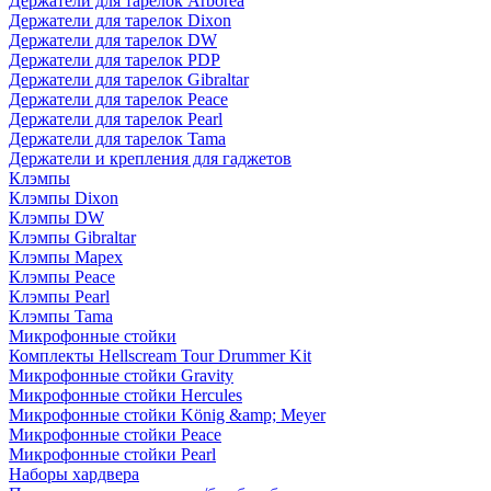
Держатели для тарелок Arborea
Держатели для тарелок Dixon
Держатели для тарелок DW
Держатели для тарелок PDP
Держатели для тарелок Gibraltar
Держатели для тарелок Peace
Держатели для тарелок Pearl
Держатели для тарелок Tama
Держатели и крепления для гаджетов
Клэмпы
Клэмпы Dixon
Клэмпы DW
Клэмпы Gibraltar
Клэмпы Mapex
Клэмпы Peace
Клэмпы Pearl
Клэмпы Tama
Микрофонные стойки
Комплекты Hellscream Tour Drummer Kit
Микрофонные стойки Gravity
Микрофонные стойки Hercules
Микрофонные стойки König &amp; Meyer
Микрофонные стойки Peace
Микрофонные стойки Pearl
Наборы хардвера