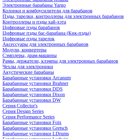
Электронные барабаны Yargo
Колонки и комбоусилители для барабанов
Пэды, тарелки, контроллеры для электронных барабанов
Контроллеры и пэды хай-хэта
Цифровые пэды барабанов
Цифровые пэды бас-барабана (Кик-пэды)
Цифровые пэды тарелок
Аксессуары для электронных барабанов
Модули, конвертеры
Сэмплеры, драм-машины
Рамы, держатели, клэмпы для электронных барабанов
Чехлы для электроники
Акустические барабаны
Барабанные установки Arcanum
Барабанные установки Brahner
Барабанные установки DDS
Барабанные установки Dixon
Барабанные установки DW
Серия Collector's
Серия Design Series
Серия Performance Series
Барабанные установки Foix
Барабанные установки Gretsch
Барабанные установки LDrums