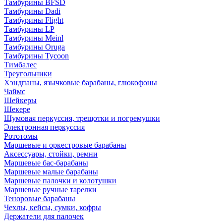
Тамбурины BFSD
Тамбурины Dadi
Тамбурины Flight
Тамбурины LP
Тамбурины Meinl
Тамбурины Oruga
Тамбурины Tycoon
Тимбалес
Треугольники
Хэндпаны, язычковые барабаны, глюкофоны
Чаймс
Шейкеры
Шекере
Шумовая перкуссия, трещотки и погремушки
Электронная перкуссия
Рототомы
Маршевые и оркестровые барабаны
Аксессуары, стойки, ремни
Маршевые бас-барабаны
Маршевые малые барабаны
Маршевые палочки и колотушки
Маршевые ручные тарелки
Теноровые барабаны
Чехлы, кейсы, сумки, кофры
Держатели для палочек