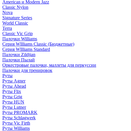
American и Modern Jazz
Classic Nylon
Nova
Signature Series
World Classic
Terra
Classic Vic Grip
Палочки Williams
Серия WIlliams Classic (Бюджетные)
Серия WIlliams Standard
Палочки Zildjian
Палочки Пылай
Оркестровые палочки, маллеты для перкуссии
Палочки для тренировок
Руты
Руты Agner
Руты Ahead
Руты Flix
Руты Grig
Руты HUN
Руты Lutner
Руты PROMARK
Руты Schlagwerk
Руты Vic Firth
Руты Williams