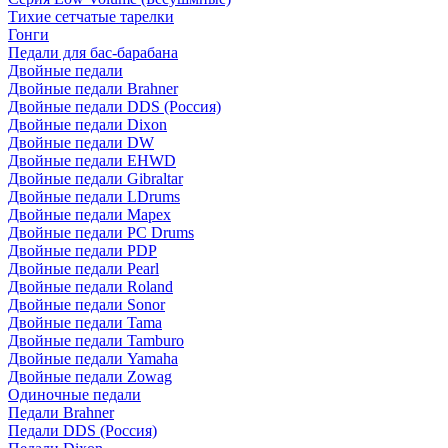
Тихие сетчатые тарелки
Гонги
Педали для бас-барабана
Двойные педали
Двойные педали Brahner
Двойные педали DDS (Россия)
Двойные педали Dixon
Двойные педали DW
Двойные педали EHWD
Двойные педали Gibraltar
Двойные педали LDrums
Двойные педали Mapex
Двойные педали PC Drums
Двойные педали PDP
Двойные педали Pearl
Двойные педали Roland
Двойные педали Sonor
Двойные педали Tama
Двойные педали Tamburo
Двойные педали Yamaha
Двойные педали Zowag
Одиночные педали
Педали Brahner
Педали DDS (Россия)