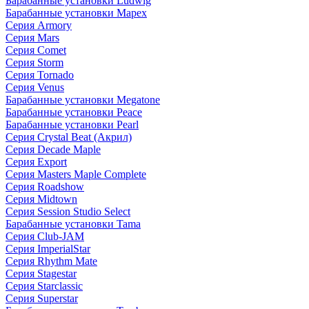
Барабанные установки Ludwig
Барабанные установки Mapex
Серия Armory
Серия Mars
Серия Comet
Серия Storm
Серия Tornado
Серия Venus
Барабанные установки Megatone
Барабанные установки Peace
Барабанные установки Pearl
Серия Crystal Beat (Акрил)
Серия Decade Maple
Серия Export
Серия Masters Maple Complete
Серия Roadshow
Серия Midtown
Серия Session Studio Select
Барабанные установки Tama
Серия Club-JAM
Серия ImperialStar
Серия Rhythm Mate
Серия Stagestar
Серия Starclassic
Серия Superstar