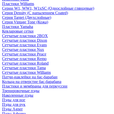
Пластики Williams
Серии W1, WW1, W1xSC (Однослойные глянцевые)
Серия Density (C напылением Coated)
Серия Target (Двухслойные)
Серия Vintage Tone (Кожа)
Пластики Yamaha
Кевларовые сетки
Сетчатые пластики 2BOX
Сетчатые пластики Dixon
Сетчатые пластики Evans
Сетчатые пластики Nux
Сетчатые пластики Peace
Сетчатые пластики Remo
Сетчатые пластики Roland
Сетчатые пластики Tama
Сетчатые пластики Williams
Патчи-наклейки на бас-барабан
Кольца на отверстие бас-барабана
Пластики и мембраны для перкуссии
Тренировочные пэды
Наколенные пэды
Пэды для ног
Пэды для рук
Пэды Agner
Пэды Arborea