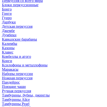
Перкуссия со всего мира
Блоки перкуссионные
Бонго
Гонги
Гуиро
Дарбуки
Детская перкуссия
Джембе
Думбеки
Кавказские барабаны
Калимбы
Кахоны
Клавес
Ковбеллы и агого
Конги
Ксилофоны и металлофоны
Маракасы
Наборы перкуссии
Ножная перкуссия
Пандейрос
Поющие чаши
Ручная перкуссия
Тамбурины, бубны, джинглы
Тамбурины Alice
Тамбурины Pearl