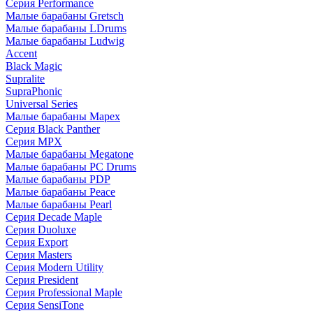
Серия Performance
Малые барабаны Gretsch
Малые барабаны LDrums
Малые барабаны Ludwig
Accent
Black Magic
Supralite
SupraPhonic
Universal Series
Малые барабаны Mapex
Серия Black Panther
Серия MPX
Малые барабаны Megatone
Малые барабаны PC Drums
Малые барабаны PDP
Малые барабаны Peace
Малые барабаны Pearl
Серия Decade Maple
Серия Duoluxe
Серия Export
Серия Masters
Серия Modern Utility
Серия President
Серия Professional Maple
Серия SensiTone