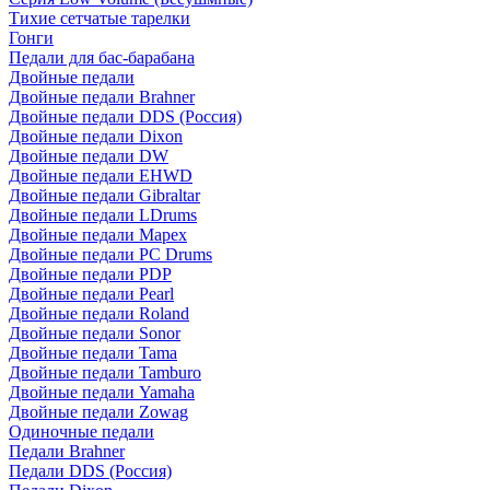
Тихие сетчатые тарелки
Гонги
Педали для бас-барабана
Двойные педали
Двойные педали Brahner
Двойные педали DDS (Россия)
Двойные педали Dixon
Двойные педали DW
Двойные педали EHWD
Двойные педали Gibraltar
Двойные педали LDrums
Двойные педали Mapex
Двойные педали PC Drums
Двойные педали PDP
Двойные педали Pearl
Двойные педали Roland
Двойные педали Sonor
Двойные педали Tama
Двойные педали Tamburo
Двойные педали Yamaha
Двойные педали Zowag
Одиночные педали
Педали Brahner
Педали DDS (Россия)