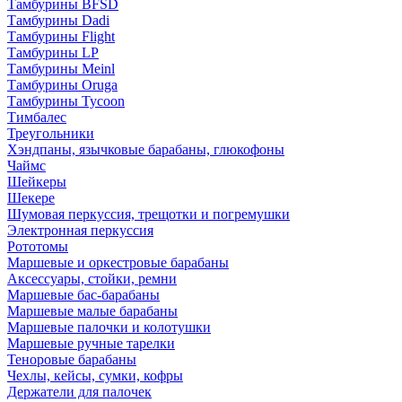
Тамбурины BFSD
Тамбурины Dadi
Тамбурины Flight
Тамбурины LP
Тамбурины Meinl
Тамбурины Oruga
Тамбурины Tycoon
Тимбалес
Треугольники
Хэндпаны, язычковые барабаны, глюкофоны
Чаймс
Шейкеры
Шекере
Шумовая перкуссия, трещотки и погремушки
Электронная перкуссия
Рототомы
Маршевые и оркестровые барабаны
Аксессуары, стойки, ремни
Маршевые бас-барабаны
Маршевые малые барабаны
Маршевые палочки и колотушки
Маршевые ручные тарелки
Теноровые барабаны
Чехлы, кейсы, сумки, кофры
Держатели для палочек