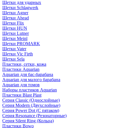
Щетки для ударных
Щетки Schlagwerk
Щетки Agner
Щетки Ahead
Щетки Flix
Щетки HUN
Щетки Lutner
Щетки Meinl
Щетки PROMARK
Щетки Vater
Щетки Vic Firth
Щетки Sela
Пластики, сетки, кожа
Пластики Aquarian
Aquarian для бас-барабана
Aquarian для малого барабана
Aquarian для томов
Наборы пластиков Aquarian
Пластики Blast Plast
Серия Classic (Однослойные)
Серия Modern (Двухслойные)
Серия Power Dot (С пятаком)
Серия Resonance (Резонаторные)
Серия Silent Ring (Кольца)
Пластики Bowo