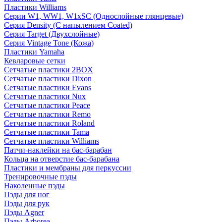
Пластики Williams
Серии W1, WW1, W1xSC (Однослойные глянцевые)
Серия Density (C напылением Coated)
Серия Target (Двухслойные)
Серия Vintage Tone (Кожа)
Пластики Yamaha
Кевларовые сетки
Сетчатые пластики 2BOX
Сетчатые пластики Dixon
Сетчатые пластики Evans
Сетчатые пластики Nux
Сетчатые пластики Peace
Сетчатые пластики Remo
Сетчатые пластики Roland
Сетчатые пластики Tama
Сетчатые пластики Williams
Патчи-наклейки на бас-барабан
Кольца на отверстие бас-барабана
Пластики и мембраны для перкуссии
Тренировочные пэды
Наколенные пэды
Пэды для ног
Пэды для рук
Пэды Agner
Пэды Arborea