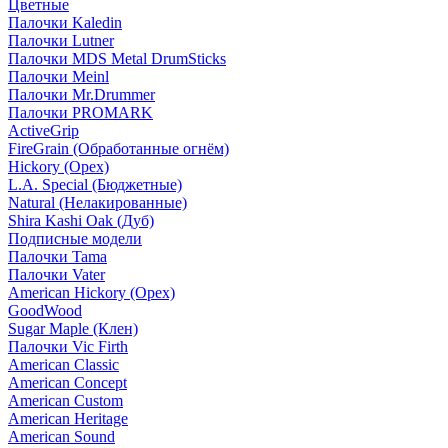
Цветные
Палочки Kaledin
Палочки Lutner
Палочки MDS Metal DrumSticks
Палочки Meinl
Палочки Mr.Drummer
Палочки PROMARK
ActiveGrip
FireGrain (Обработанные огнём)
Hickory (Орех)
L.A. Special (Бюджетные)
Natural (Нелакированные)
Shira Kashi Oak (Дуб)
Подписные модели
Палочки Tama
Палочки Vater
American Hickory (Орех)
GoodWood
Sugar Maple (Клен)
Палочки Vic Firth
American Classic
American Concept
American Custom
American Heritage
American Sound