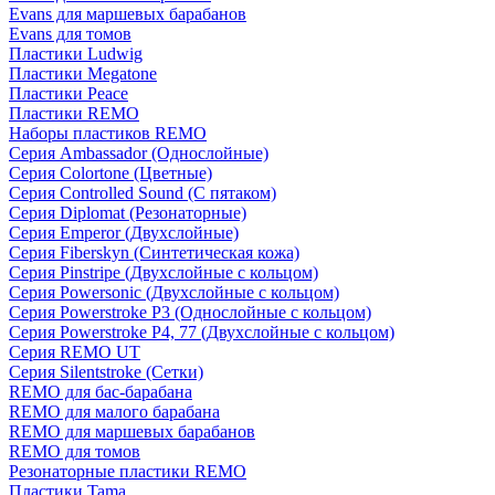
Evans для маршевых барабанов
Evans для томов
Пластики Ludwig
Пластики Megatone
Пластики Peace
Пластики REMO
Наборы пластиков REMO
Серия Ambassador (Однослойные)
Серия Colortone (Цветные)
Серия Controlled Sound (С пятаком)
Серия Diplomat (Резонаторные)
Серия Emperor (Двухслойные)
Серия Fiberskyn (Синтетическая кожа)
Серия Pinstripe (Двухслойные с кольцом)
Серия Powersonic (Двухслойные с кольцом)
Серия Powerstroke P3 (Однослойные с кольцом)
Серия Powerstroke P4, 77 (Двухслойные с кольцом)
Серия REMO UT
Серия Silentstroke (Сетки)
REMO для бас-барабана
REMO для малого барабана
REMO для маршевых барабанов
REMO для томов
Резонаторные пластики REMO
Пластики Tama