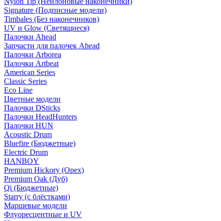
Nylon Tip (Нейлоновые наконечники)
Signature (Подписные модели)
Timbales (Без наконечников)
UV и Glow (Светящиеся)
Палочки Ahead
Запчасти для палочек Ahead
Палочки Arborea
Палочки Artbeat
American Series
Classic Series
Eco Line
Цветные модели
Палочки DSticks
Палочки HeadHunters
Палочки HUN
Acoustic Drum
Bluefire (Бюджетные)
Electric Drum
HANBOY
Premium Hickory (Орех)
Premium Oak (Дуб)
Qi (Бюджетные)
Starry (с блёстками)
Маршевые модели
Флуоресцентные и UV