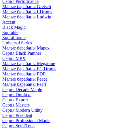
Серия Performance
Малые барабаны Gretsch
Малые барабаны LDrums
Малые барабаны Ludwig
Accent
Black Magic
Supralite
SupraPhonic
Universal Series
Малые барабаны Mapex
Серия Black Panther
Серия MPX
Малые барабаны Megatone
Малые барабаны PC Drums
Малые барабаны PDP
Малые барабаны Peace
Малые барабаны Pearl
Серия Decade Maple
Серия Duoluxe
Серия Export
Серия Masters
Серия Modern Utility
Серия President
Серия Professional Maple
Серия SensiTone