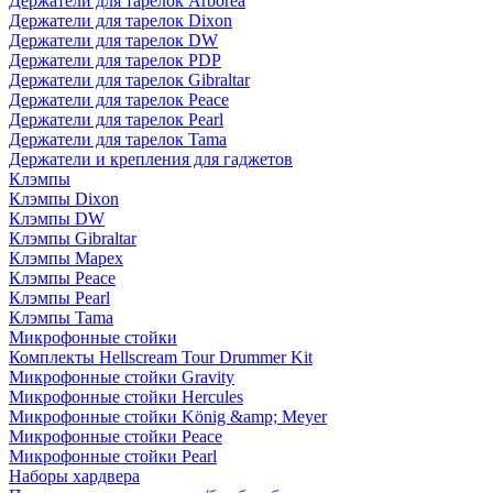
Держатели для тарелок Arborea
Держатели для тарелок Dixon
Держатели для тарелок DW
Держатели для тарелок PDP
Держатели для тарелок Gibraltar
Держатели для тарелок Peace
Держатели для тарелок Pearl
Держатели для тарелок Tama
Держатели и крепления для гаджетов
Клэмпы
Клэмпы Dixon
Клэмпы DW
Клэмпы Gibraltar
Клэмпы Mapex
Клэмпы Peace
Клэмпы Pearl
Клэмпы Tama
Микрофонные стойки
Комплекты Hellscream Tour Drummer Kit
Микрофонные стойки Gravity
Микрофонные стойки Hercules
Микрофонные стойки König &amp; Meyer
Микрофонные стойки Peace
Микрофонные стойки Pearl
Наборы хардвера