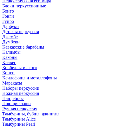
Перкуссия со всего мира
Блоки перкуссионные
Бонго
Гонги
Гуиро
Дарбуки
Детская перкуссия
Джембе
Думбеки
Кавказские барабаны
Калимбы
Кахоны
Клавес
Ковбеллы и агого
Конги
Ксилофоны и металлофоны
Маракасы
Наборы перкуссии
Ножная перкуссия
Пандейрос
Поющие чаши
Ручная перкуссия
Тамбурины, бубны, джинглы
Тамбурины Alice
Тамбурины Pearl