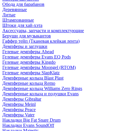
Обода для барабанов
Деревянные
Литые
Штампованные
Штоки для хай-хэта
Аксессуары, запчасти и комплектующие
Беруши для музыкантов
Гаффер тейп (Тканевая клейкая лента)
Демпферы и заглушки
Гелевые демпферы Ahead
Гелевые демпферы Evans EQ Pods
Гелевые демпферы Kingdo
Гелевые демпферы Moongel (RTOM)
Гелевые демпферы SlapKlatz
Демпферные кольца Blast Plast
Демпферные кольца Remo
Демпферные кольца Williams Zero Rings
Демпферные кольца и подушки Evans
Демпферы Gibraltar
Демпферы Meinl
Демпферы Peace
Демпферы Vater
Накладки Big Fat Snare Drum
Накладки Evans SoundOff
Накладки Majestic