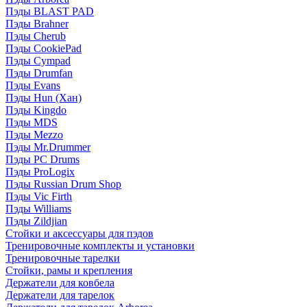
Пэды BLAST PAD
Пэды Brahner
Пэды Cherub
Пэды CookiePad
Пэды Cympad
Пэды Drumfan
Пэды Evans
Пэды Hun (Хан)
Пэды Kingdo
Пэды MDS
Пэды Mezzo
Пэды Mr.Drummer
Пэды PC Drums
Пэды ProLogix
Пэды Russian Drum Shop
Пэды Vic Firth
Пэды Williams
Пэды Zildjian
Стойки и аксессуары для пэдов
Тренировочные комплекты и установки
Тренировочные тарелки
Стойки, рамы и крепления
Держатели для ковбела
Держатели для тарелок