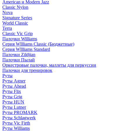
American и Modern Jazz
Classic Nylon
Nova
Signature Series
World Classic
Terra
Classic Vic Grip
Палочки Williams
Серия WIlliams Classic (Бюджетные)
Серия WIlliams Standard
Палочки Zildjian
Палочки Пылай
Оркестровые палочки, маллеты для перкуссии
Палочки для тренировок
Руты
Руты Agner
Руты Ahead
Руты Flix
Руты Grig
Руты HUN
Руты Lutner
Руты PROMARK
Руты Schlagwerk
Руты Vic Firth
Руты Williams