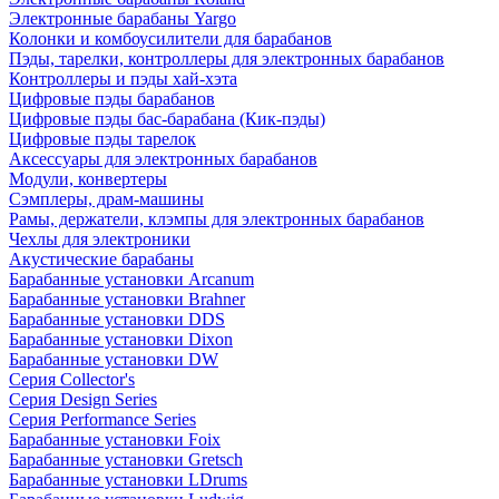
Электронные барабаны Yargo
Колонки и комбоусилители для барабанов
Пэды, тарелки, контроллеры для электронных барабанов
Контроллеры и пэды хай-хэта
Цифровые пэды барабанов
Цифровые пэды бас-барабана (Кик-пэды)
Цифровые пэды тарелок
Аксессуары для электронных барабанов
Модули, конвертеры
Сэмплеры, драм-машины
Рамы, держатели, клэмпы для электронных барабанов
Чехлы для электроники
Акустические барабаны
Барабанные установки Arcanum
Барабанные установки Brahner
Барабанные установки DDS
Барабанные установки Dixon
Барабанные установки DW
Серия Collector's
Серия Design Series
Серия Performance Series
Барабанные установки Foix
Барабанные установки Gretsch
Барабанные установки LDrums