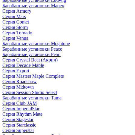
Барабанные установки Ludwig
Барабанные установки Mapex
Серия Armory
Серия Mars
Серия Comet
Серия Storm
Серия Tornado
Серия Venus
Барабанные установки Megatone
Барабанные установки Peace
Барабанные установки Pearl
Серия Crystal Beat (Акрил)
Серия Decade Maple
Серия Export
Серия Masters Maple Complete
Серия Roadshow
Серия Midtown
Серия Session Studio Select
Барабанные установки Tama
Серия Club-JAM
Серия ImperialStar
Серия Rhythm Mate
Серия Stagestar
Серия Starclassic
Серия Superstar