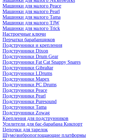
Машинки для малого Nickelworks
Машинки для малого Peace
Машинки для малого Pearl
Машинки для малого Tama
Машинки для малого TJW
Машинки для малого Trick
Настроечные ключи
Перчатки барабанщиков
Подструнники и крепления
Подструнники Dixon
Подструнники Drum Gear
Подструнники Fat Cat Snappy Snares
Подструнники Gibraltar
Подструнники LDrums
Подструнники Mapex
Подструнники PC Drums
Подструнники Peace
Подструнники Pearl
Подструнники Puresound
Подструнники Tama
Подструнники Zowag
Крепления для подструнников
Усилители для бас-барабана Кикпорт
Цепочки для тарелок
Шумо\вибропоглощающие платформы