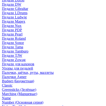
Педали Dixon
Педали DW
Педали Gibraltar
Педали LDrums
Педали Ludwig
Педали Mapex
Педали Nux
Педали PDP
Педали Pearl
Педали Roland
Педали Sonor
Педали Tama
Педали Tamburo
Педали TJW
Педали Zowag
Педали для кахонов
Упоры для педалей
Палочки, щётки, руты, маллеты
Палочки Agner
Budget (Бюджетная)
Classic
Greensticks (Зелёные)
Marching (Маршевые)
Name
Number (Основная серия)