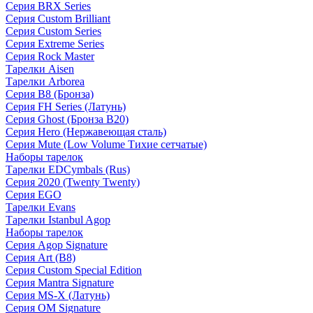
Серия BRX Series
Серия Custom Brilliant
Серия Custom Series
Серия Extreme Series
Серия Rock Master
Тарелки Aisen
Тарелки Arborea
Серия B8 (Бронза)
Серия FH Series (Латунь)
Серия Ghost (Бронза B20)
Серия Hero (Нержавеющая сталь)
Серия Mute (Low Volume Тихие сетчатые)
Наборы тарелок
Тарелки EDCymbals (Rus)
Серия 2020 (Twenty Twenty)
Серия EGO
Тарелки Evans
Тарелки Istanbul Agop
Наборы тарелок
Серия Agop Signature
Серия Art (B8)
Серия Custom Special Edition
Серия Mantra Signature
Серия MS-X (Латунь)
Серия OM Signature