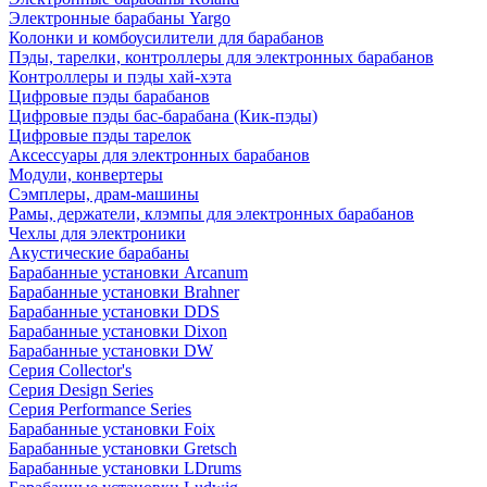
Электронные барабаны Yargo
Колонки и комбоусилители для барабанов
Пэды, тарелки, контроллеры для электронных барабанов
Контроллеры и пэды хай-хэта
Цифровые пэды барабанов
Цифровые пэды бас-барабана (Кик-пэды)
Цифровые пэды тарелок
Аксессуары для электронных барабанов
Модули, конвертеры
Сэмплеры, драм-машины
Рамы, держатели, клэмпы для электронных барабанов
Чехлы для электроники
Акустические барабаны
Барабанные установки Arcanum
Барабанные установки Brahner
Барабанные установки DDS
Барабанные установки Dixon
Барабанные установки DW
Серия Collector's
Серия Design Series
Серия Performance Series
Барабанные установки Foix
Барабанные установки Gretsch
Барабанные установки LDrums