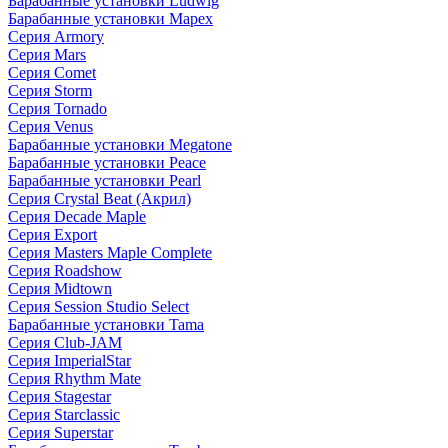
Барабанные установки Ludwig
Барабанные установки Mapex
Серия Armory
Серия Mars
Серия Comet
Серия Storm
Серия Tornado
Серия Venus
Барабанные установки Megatone
Барабанные установки Peace
Барабанные установки Pearl
Серия Crystal Beat (Акрил)
Серия Decade Maple
Серия Export
Серия Masters Maple Complete
Серия Roadshow
Серия Midtown
Серия Session Studio Select
Барабанные установки Tama
Серия Club-JAM
Серия ImperialStar
Серия Rhythm Mate
Серия Stagestar
Серия Starclassic
Серия Superstar