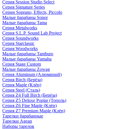
Серия Session Studio Select
Серия Signature Series
Серии Soprano, Effects, Piccolo
Малые барабаны Sonor
Малые барабаны Tama
Серия Metalworks
Серия S.L.P. Sound Lab Project
Серия Soundworks
Серия Starclassic
Серия Woodworks
Малые барабаны Tamburo
Малые барабаны Yamaha
Серия Stage Custom
Малые барабаны Zowag
Серия Aluminum (Алюминий)
Серия Birch (Берёза)
Серия Maple (Клён)
Серия Steel (Сталь)
Серия Z4 Full Birch (Берёза)
Серия Z5 Deluxe Poplar (Тополь)
Серия Z6 Fine Maple (Клён)
Серия Z7 Premium Maple (Клён)
Тарелки барабанные
Тарелки Agean
Наборы тарелок