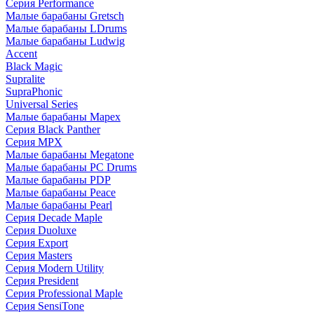
Серия Performance
Малые барабаны Gretsch
Малые барабаны LDrums
Малые барабаны Ludwig
Accent
Black Magic
Supralite
SupraPhonic
Universal Series
Малые барабаны Mapex
Серия Black Panther
Серия MPX
Малые барабаны Megatone
Малые барабаны PC Drums
Малые барабаны PDP
Малые барабаны Peace
Малые барабаны Pearl
Серия Decade Maple
Серия Duoluxe
Серия Export
Серия Masters
Серия Modern Utility
Серия President
Серия Professional Maple
Серия SensiTone