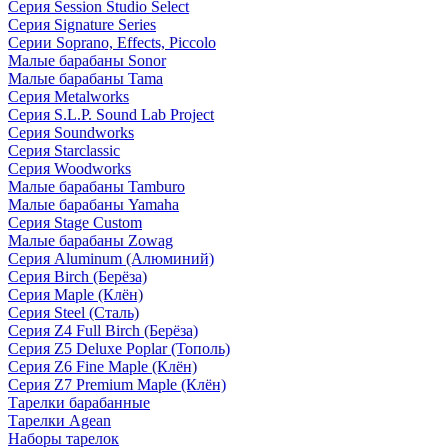
Серия Session Studio Select
Серия Signature Series
Серии Soprano, Effects, Piccolo
Малые барабаны Sonor
Малые барабаны Tama
Серия Metalworks
Серия S.L.P. Sound Lab Project
Серия Soundworks
Серия Starclassic
Серия Woodworks
Малые барабаны Tamburo
Малые барабаны Yamaha
Серия Stage Custom
Малые барабаны Zowag
Серия Aluminum (Алюминий)
Серия Birch (Берёза)
Серия Maple (Клён)
Серия Steel (Сталь)
Серия Z4 Full Birch (Берёза)
Серия Z5 Deluxe Poplar (Тополь)
Серия Z6 Fine Maple (Клён)
Серия Z7 Premium Maple (Клён)
Тарелки барабанные
Тарелки Agean
Наборы тарелок