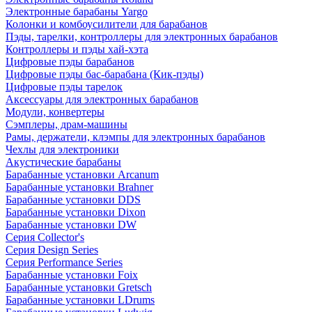
Электронные барабаны Yargo
Колонки и комбоусилители для барабанов
Пэды, тарелки, контроллеры для электронных барабанов
Контроллеры и пэды хай-хэта
Цифровые пэды барабанов
Цифровые пэды бас-барабана (Кик-пэды)
Цифровые пэды тарелок
Аксессуары для электронных барабанов
Модули, конвертеры
Сэмплеры, драм-машины
Рамы, держатели, клэмпы для электронных барабанов
Чехлы для электроники
Акустические барабаны
Барабанные установки Arcanum
Барабанные установки Brahner
Барабанные установки DDS
Барабанные установки Dixon
Барабанные установки DW
Серия Collector's
Серия Design Series
Серия Performance Series
Барабанные установки Foix
Барабанные установки Gretsch
Барабанные установки LDrums