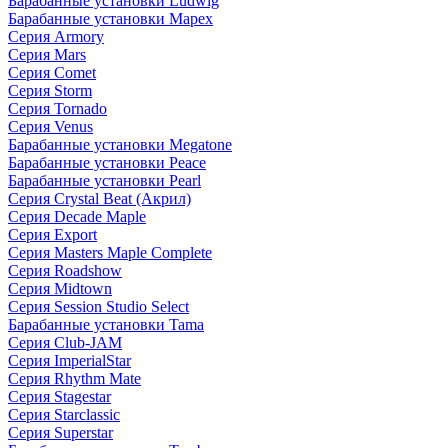
Барабанные установки Ludwig
Барабанные установки Mapex
Серия Armory
Серия Mars
Серия Comet
Серия Storm
Серия Tornado
Серия Venus
Барабанные установки Megatone
Барабанные установки Peace
Барабанные установки Pearl
Серия Crystal Beat (Акрил)
Серия Decade Maple
Серия Export
Серия Masters Maple Complete
Серия Roadshow
Серия Midtown
Серия Session Studio Select
Барабанные установки Tama
Серия Club-JAM
Серия ImperialStar
Серия Rhythm Mate
Серия Stagestar
Серия Starclassic
Серия Superstar