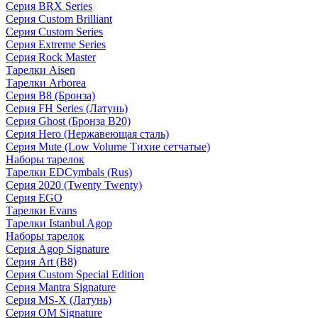
Серия BRX Series
Серия Custom Brilliant
Серия Custom Series
Серия Extreme Series
Серия Rock Master
Тарелки Aisen
Тарелки Arborea
Серия B8 (Бронза)
Серия FH Series (Латунь)
Серия Ghost (Бронза B20)
Серия Hero (Нержавеющая сталь)
Серия Mute (Low Volume Тихие сетчатые)
Наборы тарелок
Тарелки EDCymbals (Rus)
Серия 2020 (Twenty Twenty)
Серия EGO
Тарелки Evans
Тарелки Istanbul Agop
Наборы тарелок
Серия Agop Signature
Серия Art (B8)
Серия Custom Special Edition
Серия Mantra Signature
Серия MS-X (Латунь)
Серия OM Signature