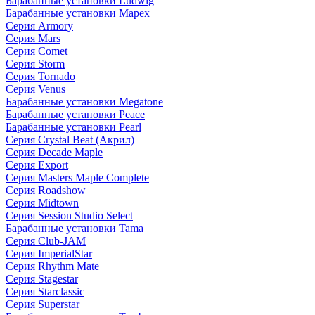
Барабанные установки Ludwig
Барабанные установки Mapex
Серия Armory
Серия Mars
Серия Comet
Серия Storm
Серия Tornado
Серия Venus
Барабанные установки Megatone
Барабанные установки Peace
Барабанные установки Pearl
Серия Crystal Beat (Акрил)
Серия Decade Maple
Серия Export
Серия Masters Maple Complete
Серия Roadshow
Серия Midtown
Серия Session Studio Select
Барабанные установки Tama
Серия Club-JAM
Серия ImperialStar
Серия Rhythm Mate
Серия Stagestar
Серия Starclassic
Серия Superstar