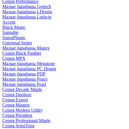
Серия Performance
Малые барабаны Gretsch
Малые барабаны LDrums
Малые барабаны Ludwig
Accent
Black Magic
Supralite
SupraPhonic
Universal Series
Малые барабаны Mapex
Серия Black Panther
Серия MPX
Малые барабаны Megatone
Малые барабаны PC Drums
Малые барабаны PDP
Малые барабаны Peace
Малые барабаны Pearl
Серия Decade Maple
Серия Duoluxe
Серия Export
Серия Masters
Серия Modern Utility
Серия President
Серия Professional Maple
Серия SensiTone