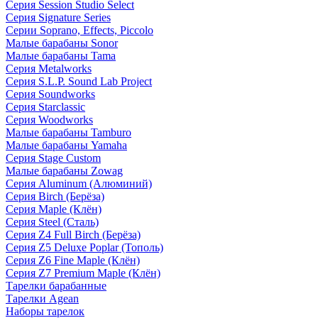
Серия Session Studio Select
Серия Signature Series
Серии Soprano, Effects, Piccolo
Малые барабаны Sonor
Малые барабаны Tama
Серия Metalworks
Серия S.L.P. Sound Lab Project
Серия Soundworks
Серия Starclassic
Серия Woodworks
Малые барабаны Tamburo
Малые барабаны Yamaha
Серия Stage Custom
Малые барабаны Zowag
Серия Aluminum (Алюминий)
Серия Birch (Берёза)
Серия Maple (Клён)
Серия Steel (Сталь)
Серия Z4 Full Birch (Берёза)
Серия Z5 Deluxe Poplar (Тополь)
Серия Z6 Fine Maple (Клён)
Серия Z7 Premium Maple (Клён)
Тарелки барабанные
Тарелки Agean
Наборы тарелок