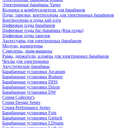
Электронные барабаны Yargo
Колонки и комбоусилители для барабанов
Пэды, тарелки, контроллеры для электронных барабанов
Контроллеры и пэды хай-хэта
Цифровые пэды барабанов
Цифровые пэды бас-барабана (Кик-пэды)
Цифровые пэды тарелок
Аксессуары для электронных барабанов
Модули, конвертеры
Сэмплеры, драм-машины
Рамы, держатели, клэмпы для электронных барабанов
Чехлы для электроники
Акустические барабаны
Барабанные установки Arcanum
Барабанные установки Brahner
Барабанные установки DDS
Барабанные установки Dixon
Барабанные установки DW
Серия Collector's
Серия Design Series
Серия Performance Series
Барабанные установки Foix
Барабанные установки Gretsch
Барабанные установки LDrums