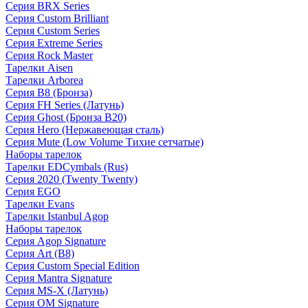
Серия BRX Series
Серия Custom Brilliant
Серия Custom Series
Серия Extreme Series
Серия Rock Master
Тарелки Aisen
Тарелки Arborea
Серия B8 (Бронза)
Серия FH Series (Латунь)
Серия Ghost (Бронза B20)
Серия Hero (Нержавеющая сталь)
Серия Mute (Low Volume Тихие сетчатые)
Наборы тарелок
Тарелки EDCymbals (Rus)
Серия 2020 (Twenty Twenty)
Серия EGO
Тарелки Evans
Тарелки Istanbul Agop
Наборы тарелок
Серия Agop Signature
Серия Art (B8)
Серия Custom Special Edition
Серия Mantra Signature
Серия MS-X (Латунь)
Серия OM Signature