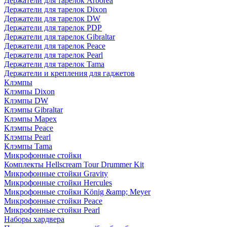
Держатели для тарелок Arborea
Держатели для тарелок Dixon
Держатели для тарелок DW
Держатели для тарелок PDP
Держатели для тарелок Gibraltar
Держатели для тарелок Peace
Держатели для тарелок Pearl
Держатели для тарелок Tama
Держатели и крепления для гаджетов
Клэмпы
Клэмпы Dixon
Клэмпы DW
Клэмпы Gibraltar
Клэмпы Mapex
Клэмпы Peace
Клэмпы Pearl
Клэмпы Tama
Микрофонные стойки
Комплекты Hellscream Tour Drummer Kit
Микрофонные стойки Gravity
Микрофонные стойки Hercules
Микрофонные стойки König &amp; Meyer
Микрофонные стойки Peace
Микрофонные стойки Pearl
Наборы хардвера