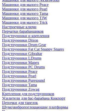
Машинки для малого Nickelworks
Машинки для малого Peace
Машинки для малого Pearl
Машинки для малого Tama
Машинки для малого TJW
Машинки для малого Trick
Настроечные ключи
Перчатки барабанщиков
Подструнники и крепления
Подструнники Dixon
Подструнники Drum Gear
Подструнники Fat Cat Snappy Snares
Подструнники Gibraltar
Подструнники LDrums
Подструнники Mapex
Подструнники PC Drums
Подструнники Peace
Подструнники Pearl
Подструнники Puresound
Подструнники Tama
Подструнники Zowag
Крепления для подструнников
Усилители для бас-барабана Кикпорт
Цепочки для тарелок
Шумо\вибропоглощающие платформы