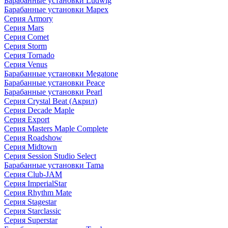
Барабанные установки Ludwig
Барабанные установки Mapex
Серия Armory
Серия Mars
Серия Comet
Серия Storm
Серия Tornado
Серия Venus
Барабанные установки Megatone
Барабанные установки Peace
Барабанные установки Pearl
Серия Crystal Beat (Акрил)
Серия Decade Maple
Серия Export
Серия Masters Maple Complete
Серия Roadshow
Серия Midtown
Серия Session Studio Select
Барабанные установки Tama
Серия Club-JAM
Серия ImperialStar
Серия Rhythm Mate
Серия Stagestar
Серия Starclassic
Серия Superstar