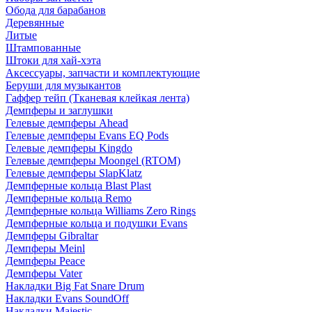
Обода для барабанов
Деревянные
Литые
Штампованные
Штоки для хай-хэта
Аксессуары, запчасти и комплектующие
Беруши для музыкантов
Гаффер тейп (Тканевая клейкая лента)
Демпферы и заглушки
Гелевые демпферы Ahead
Гелевые демпферы Evans EQ Pods
Гелевые демпферы Kingdo
Гелевые демпферы Moongel (RTOM)
Гелевые демпферы SlapKlatz
Демпферные кольца Blast Plast
Демпферные кольца Remo
Демпферные кольца Williams Zero Rings
Демпферные кольца и подушки Evans
Демпферы Gibraltar
Демпферы Meinl
Демпферы Peace
Демпферы Vater
Накладки Big Fat Snare Drum
Накладки Evans SoundOff
Накладки Majestic