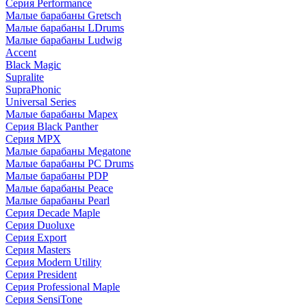
Серия Performance
Малые барабаны Gretsch
Малые барабаны LDrums
Малые барабаны Ludwig
Accent
Black Magic
Supralite
SupraPhonic
Universal Series
Малые барабаны Mapex
Серия Black Panther
Серия MPX
Малые барабаны Megatone
Малые барабаны PC Drums
Малые барабаны PDP
Малые барабаны Peace
Малые барабаны Pearl
Серия Decade Maple
Серия Duoluxe
Серия Export
Серия Masters
Серия Modern Utility
Серия President
Серия Professional Maple
Серия SensiTone