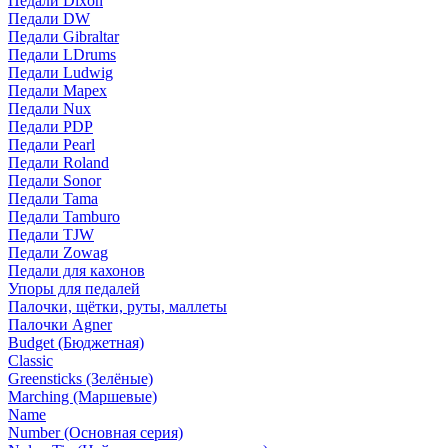
Педали Dixon
Педали DW
Педали Gibraltar
Педали LDrums
Педали Ludwig
Педали Mapex
Педали Nux
Педали PDP
Педали Pearl
Педали Roland
Педали Sonor
Педали Tama
Педали Tamburo
Педали TJW
Педали Zowag
Педали для кахонов
Упоры для педалей
Палочки, щётки, руты, маллеты
Палочки Agner
Budget (Бюджетная)
Classic
Greensticks (Зелёные)
Marching (Маршевые)
Name
Number (Основная серия)