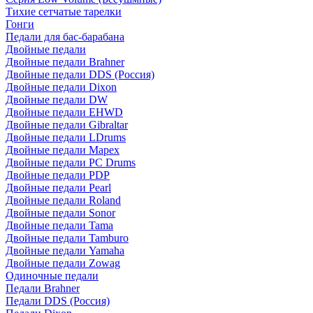
Тихие сетчатые тарелки
Гонги
Педали для бас-барабана
Двойные педали
Двойные педали Brahner
Двойные педали DDS (Россия)
Двойные педали Dixon
Двойные педали DW
Двойные педали EHWD
Двойные педали Gibraltar
Двойные педали LDrums
Двойные педали Mapex
Двойные педали PC Drums
Двойные педали PDP
Двойные педали Pearl
Двойные педали Roland
Двойные педали Sonor
Двойные педали Tama
Двойные педали Tamburo
Двойные педали Yamaha
Двойные педали Zowag
Одиночные педали
Педали Brahner
Педали DDS (Россия)