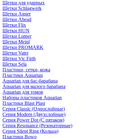
Щетки для ударных
Щетки Schlagwerk
Щетки Agner
Щетки Ahead
Щетки Flix
Щетки HUN
Щетки Lutner
Щетки Meinl
Щетки PROMARK
Щетки Vater
Щетки Vic Firth
Щетки Sela
Пластики, сетки, кожа
Пластики Aquarian
Aquarian для бас-барабана
Aquarian для малого барабана
Aquarian для томов
Наборы пластиков Aquarian
Пластики Blast Plast
Серия Classic (Однослойные)
Серия Modern (Двухслойные)
Серия Power Dot (С пятаком)
Серия Resonance (Резонаторные)
Серия Silent Ring (Кольца)
Пластики Bowo