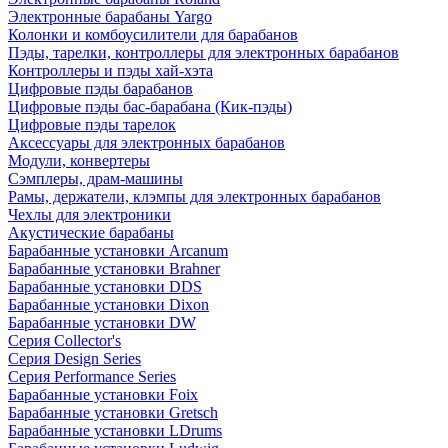
Электронные барабаны Yargo
Колонки и комбоусилители для барабанов
Пэды, тарелки, контроллеры для электронных барабанов
Контроллеры и пэды хай-хэта
Цифровые пэды барабанов
Цифровые пэды бас-барабана (Кик-пэды)
Цифровые пэды тарелок
Аксессуары для электронных барабанов
Модули, конвертеры
Сэмплеры, драм-машины
Рамы, держатели, клэмпы для электронных барабанов
Чехлы для электроники
Акустические барабаны
Барабанные установки Arcanum
Барабанные установки Brahner
Барабанные установки DDS
Барабанные установки Dixon
Барабанные установки DW
Серия Collector's
Серия Design Series
Серия Performance Series
Барабанные установки Foix
Барабанные установки Gretsch
Барабанные установки LDrums