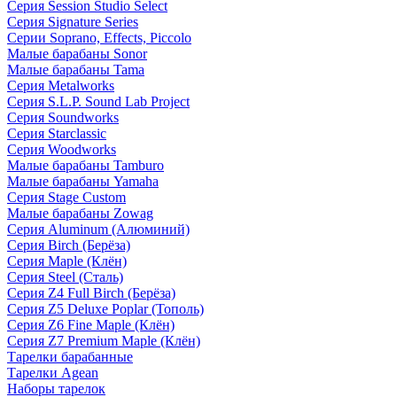
Серия Session Studio Select
Серия Signature Series
Серии Soprano, Effects, Piccolo
Малые барабаны Sonor
Малые барабаны Tama
Серия Metalworks
Серия S.L.P. Sound Lab Project
Серия Soundworks
Серия Starclassic
Серия Woodworks
Малые барабаны Tamburo
Малые барабаны Yamaha
Серия Stage Custom
Малые барабаны Zowag
Серия Aluminum (Алюминий)
Серия Birch (Берёза)
Серия Maple (Клён)
Серия Steel (Сталь)
Серия Z4 Full Birch (Берёза)
Серия Z5 Deluxe Poplar (Тополь)
Серия Z6 Fine Maple (Клён)
Серия Z7 Premium Maple (Клён)
Тарелки барабанные
Тарелки Agean
Наборы тарелок