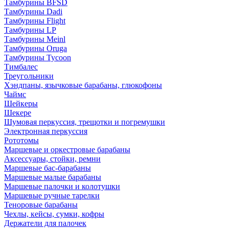
Тамбурины BFSD
Тамбурины Dadi
Тамбурины Flight
Тамбурины LP
Тамбурины Meinl
Тамбурины Oruga
Тамбурины Tycoon
Тимбалес
Треугольники
Хэндпаны, язычковые барабаны, глюкофоны
Чаймс
Шейкеры
Шекере
Шумовая перкуссия, трещотки и погремушки
Электронная перкуссия
Рототомы
Маршевые и оркестровые барабаны
Аксессуары, стойки, ремни
Маршевые бас-барабаны
Маршевые малые барабаны
Маршевые палочки и колотушки
Маршевые ручные тарелки
Теноровые барабаны
Чехлы, кейсы, сумки, кофры
Держатели для палочек