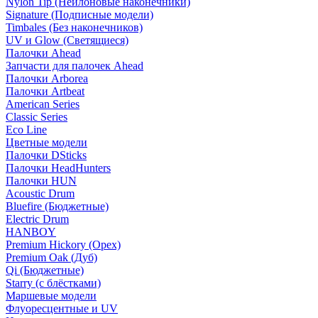
Nylon Tip (Нейлоновые наконечники)
Signature (Подписные модели)
Timbales (Без наконечников)
UV и Glow (Светящиеся)
Палочки Ahead
Запчасти для палочек Ahead
Палочки Arborea
Палочки Artbeat
American Series
Classic Series
Eco Line
Цветные модели
Палочки DSticks
Палочки HeadHunters
Палочки HUN
Acoustic Drum
Bluefire (Бюджетные)
Electric Drum
HANBOY
Premium Hickory (Орех)
Premium Oak (Дуб)
Qi (Бюджетные)
Starry (с блёстками)
Маршевые модели
Флуоресцентные и UV