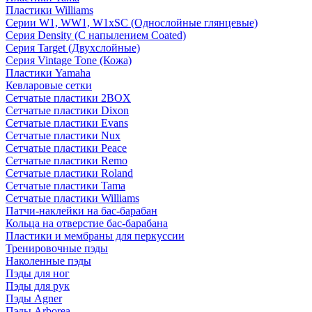
Пластики Williams
Серии W1, WW1, W1xSC (Однослойные глянцевые)
Серия Density (C напылением Coated)
Серия Target (Двухслойные)
Серия Vintage Tone (Кожа)
Пластики Yamaha
Кевларовые сетки
Сетчатые пластики 2BOX
Сетчатые пластики Dixon
Сетчатые пластики Evans
Сетчатые пластики Nux
Сетчатые пластики Peace
Сетчатые пластики Remo
Сетчатые пластики Roland
Сетчатые пластики Tama
Сетчатые пластики Williams
Патчи-наклейки на бас-барабан
Кольца на отверстие бас-барабана
Пластики и мембраны для перкуссии
Тренировочные пэды
Наколенные пэды
Пэды для ног
Пэды для рук
Пэды Agner
Пэды Arborea