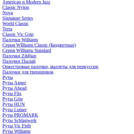
American и Modern Jazz
Classic Nylon
Nova
Signature Series
World Classic
Terra
Classic Vic Grip
Палочки Williams
Серия WIlliams Classic (Бюджетные)
Серия WIlliams Standard
Палочки Zildjian
Палочки Пылай
Оркестровые палочки, маллеты для перкуссии
Палочки для тренировок
Руты
Руты Agner
Руты Ahead
Руты Flix
Руты Grig
Руты HUN
Руты Lutner
Руты PROMARK
Руты Schlagwerk
Руты Vic Firth
Руты Williams