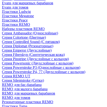
Evans для маршевых барабанов
Evans для томов
Пластики Ludwig
Пластики Megatone
Пластики Peace
Пластики REMO
Наборы пластиков REMO
Серия Ambassador (Однослойные)
Серия Colortone (Цветные)
Серия Controlled Sound (С пятаком)
Серия Diplomat (Резонаторные)
Серия Emperor (Двухслойные)
Серия Fiberskyn (Синтетическая кожа)
Серия Pinstripe (Двухслойные с кольцом)
Серия Powersonic (Двухслойные с кольцом)
Серия Powerstroke P3 (Однослойные с кольцом)
Серия Powerstroke P4, 77 (Двухслойные с кольцом)
Серия REMO UT
Серия Silentstroke (Сетки)
REMO для бас-барабана
REMO для малого барабана
REMO для маршевых барабанов
REMO для томов
Резонаторные пластики REMO
Пластики Tama