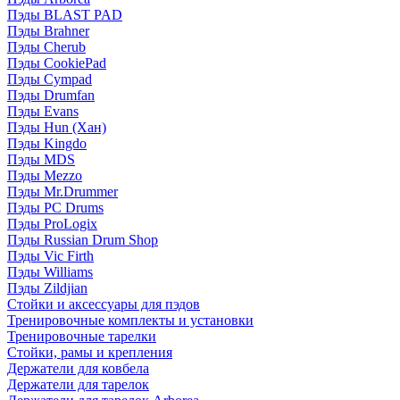
Пэды BLAST PAD
Пэды Brahner
Пэды Cherub
Пэды CookiePad
Пэды Cympad
Пэды Drumfan
Пэды Evans
Пэды Hun (Хан)
Пэды Kingdo
Пэды MDS
Пэды Mezzo
Пэды Mr.Drummer
Пэды PC Drums
Пэды ProLogix
Пэды Russian Drum Shop
Пэды Vic Firth
Пэды Williams
Пэды Zildjian
Стойки и аксессуары для пэдов
Тренировочные комплекты и установки
Тренировочные тарелки
Стойки, рамы и крепления
Держатели для ковбела
Держатели для тарелок