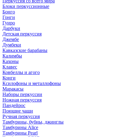
Перкуссия со всего мира
Блоки перкуссионные
Бонго
Гонги
Гуиро
Дарбуки
Детская перкуссия
Джембе
Думбеки
Кавказские барабаны
Калимбы
Кахоны
Клавес
Ковбеллы и агого
Конги
Ксилофоны и металлофоны
Маракасы
Наборы перкуссии
Ножная перкуссия
Пандейрос
Поющие чаши
Ручная перкуссия
Тамбурины, бубны, джинглы
Тамбурины Alice
Тамбурины Pearl