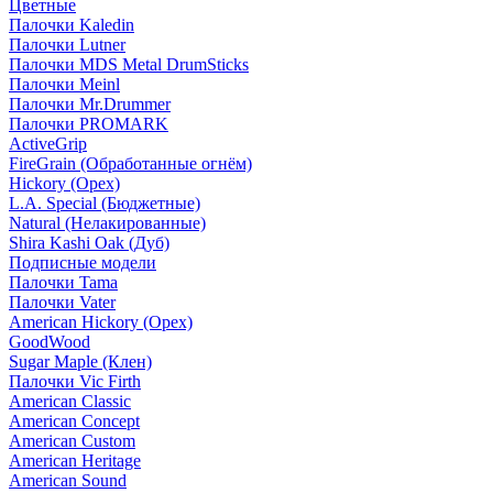
Цветные
Палочки Kaledin
Палочки Lutner
Палочки MDS Metal DrumSticks
Палочки Meinl
Палочки Mr.Drummer
Палочки PROMARK
ActiveGrip
FireGrain (Обработанные огнём)
Hickory (Орех)
L.A. Special (Бюджетные)
Natural (Нелакированные)
Shira Kashi Oak (Дуб)
Подписные модели
Палочки Tama
Палочки Vater
American Hickory (Орех)
GoodWood
Sugar Maple (Клен)
Палочки Vic Firth
American Classic
American Concept
American Custom
American Heritage
American Sound