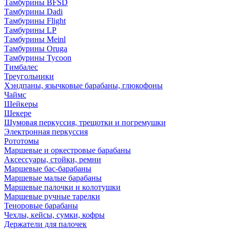
Тамбурины BFSD
Тамбурины Dadi
Тамбурины Flight
Тамбурины LP
Тамбурины Meinl
Тамбурины Oruga
Тамбурины Tycoon
Тимбалес
Треугольники
Хэндпаны, язычковые барабаны, глюкофоны
Чаймс
Шейкеры
Шекере
Шумовая перкуссия, трещотки и погремушки
Электронная перкуссия
Рототомы
Маршевые и оркестровые барабаны
Аксессуары, стойки, ремни
Маршевые бас-барабаны
Маршевые малые барабаны
Маршевые палочки и колотушки
Маршевые ручные тарелки
Теноровые барабаны
Чехлы, кейсы, сумки, кофры
Держатели для палочек