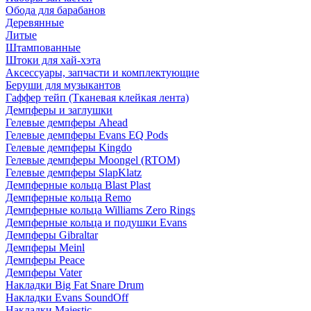
Обода для барабанов
Деревянные
Литые
Штампованные
Штоки для хай-хэта
Аксессуары, запчасти и комплектующие
Беруши для музыкантов
Гаффер тейп (Тканевая клейкая лента)
Демпферы и заглушки
Гелевые демпферы Ahead
Гелевые демпферы Evans EQ Pods
Гелевые демпферы Kingdo
Гелевые демпферы Moongel (RTOM)
Гелевые демпферы SlapKlatz
Демпферные кольца Blast Plast
Демпферные кольца Remo
Демпферные кольца Williams Zero Rings
Демпферные кольца и подушки Evans
Демпферы Gibraltar
Демпферы Meinl
Демпферы Peace
Демпферы Vater
Накладки Big Fat Snare Drum
Накладки Evans SoundOff
Накладки Majestic