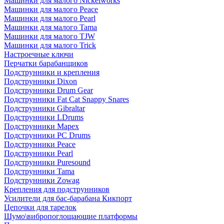
Машинки для малого Nickelworks
Машинки для малого Peace
Машинки для малого Pearl
Машинки для малого Tama
Машинки для малого TJW
Машинки для малого Trick
Настроечные ключи
Перчатки барабанщиков
Подструнники и крепления
Подструнники Dixon
Подструнники Drum Gear
Подструнники Fat Cat Snappy Snares
Подструнники Gibraltar
Подструнники LDrums
Подструнники Mapex
Подструнники PC Drums
Подструнники Peace
Подструнники Pearl
Подструнники Puresound
Подструнники Tama
Подструнники Zowag
Крепления для подструнников
Усилители для бас-барабана Кикпорт
Цепочки для тарелок
Шумо\вибропоглощающие платформы