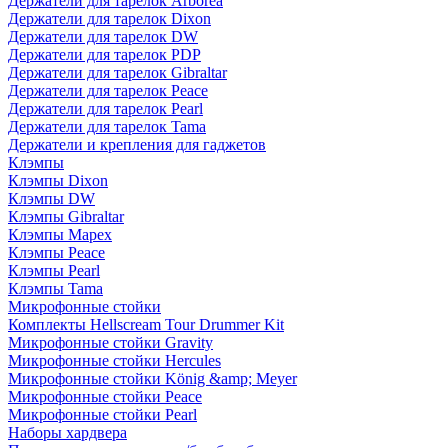
Держатели для тарелок Arborea
Держатели для тарелок Dixon
Держатели для тарелок DW
Держатели для тарелок PDP
Держатели для тарелок Gibraltar
Держатели для тарелок Peace
Держатели для тарелок Pearl
Держатели для тарелок Tama
Держатели и крепления для гаджетов
Клэмпы
Клэмпы Dixon
Клэмпы DW
Клэмпы Gibraltar
Клэмпы Mapex
Клэмпы Peace
Клэмпы Pearl
Клэмпы Tama
Микрофонные стойки
Комплекты Hellscream Tour Drummer Kit
Микрофонные стойки Gravity
Микрофонные стойки Hercules
Микрофонные стойки König &amp; Meyer
Микрофонные стойки Peace
Микрофонные стойки Pearl
Наборы хардвера