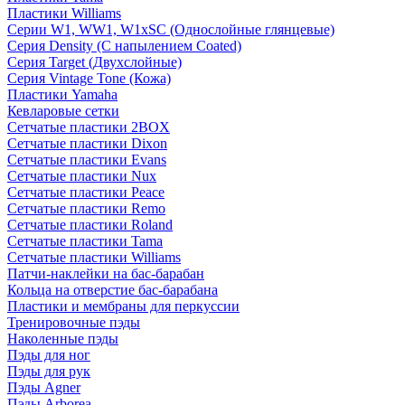
Пластики Williams
Серии W1, WW1, W1xSC (Однослойные глянцевые)
Серия Density (C напылением Coated)
Серия Target (Двухслойные)
Серия Vintage Tone (Кожа)
Пластики Yamaha
Кевларовые сетки
Сетчатые пластики 2BOX
Сетчатые пластики Dixon
Сетчатые пластики Evans
Сетчатые пластики Nux
Сетчатые пластики Peace
Сетчатые пластики Remo
Сетчатые пластики Roland
Сетчатые пластики Tama
Сетчатые пластики Williams
Патчи-наклейки на бас-барабан
Кольца на отверстие бас-барабана
Пластики и мембраны для перкуссии
Тренировочные пэды
Наколенные пэды
Пэды для ног
Пэды для рук
Пэды Agner
Пэды Arborea