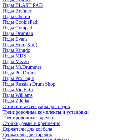
Пэды BLAST PAD
Пэды Brahner
Пэды Cherub
Пэды CookiePad
Пэды Cympad
Пэды Drumfan
Пэды Evans
Пэды Hun (Хан)
Пэды Kingdo
Пэды MDS
Пэды Mezzo
Пэды Mr.Drummer
Пэды PC Drums
Пэды ProLogix
Пэды Russian Drum Shop
Пэды Vic Firth
Пэды Williams
Пэды Zildjian
Стойки и аксессуары для пэдов
Тренировочные комплекты и установки
Тренировочные тарелки
Стойки, рамы и крепления
Держатели для ковбела
Держатели для тарелок