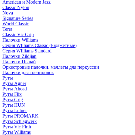
American и Modern Jazz
Classic Nylon
Nova
Signature Series
World Classic
Terra
Classic Vic Grip
Палочки Williams
Серия WIlliams Classic (Бюджетные)
Серия WIlliams Standard
Палочки Zildjian
Палочки Пылай
Оркестровые палочки, маллеты для перкуссии
Палочки для тренировок
Руты
Руты Agner
Руты Ahead
Руты Flix
Руты Grig
Руты HUN
Руты Lutner
Руты PROMARK
Руты Schlagwerk
Руты Vic Firth
Руты Williams