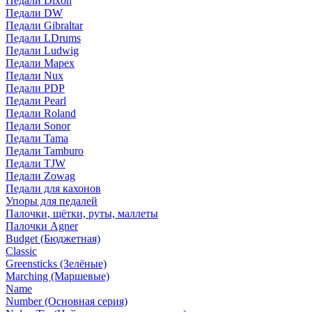
Педали Dixon
Педали DW
Педали Gibraltar
Педали LDrums
Педали Ludwig
Педали Mapex
Педали Nux
Педали PDP
Педали Pearl
Педали Roland
Педали Sonor
Педали Tama
Педали Tamburo
Педали TJW
Педали Zowag
Педали для кахонов
Упоры для педалей
Палочки, щётки, руты, маллеты
Палочки Agner
Budget (Бюджетная)
Classic
Greensticks (Зелёные)
Marching (Маршевые)
Name
Number (Основная серия)