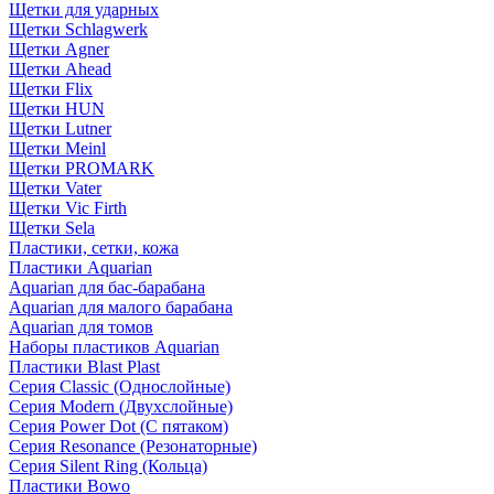
Щетки для ударных
Щетки Schlagwerk
Щетки Agner
Щетки Ahead
Щетки Flix
Щетки HUN
Щетки Lutner
Щетки Meinl
Щетки PROMARK
Щетки Vater
Щетки Vic Firth
Щетки Sela
Пластики, сетки, кожа
Пластики Aquarian
Aquarian для бас-барабана
Aquarian для малого барабана
Aquarian для томов
Наборы пластиков Aquarian
Пластики Blast Plast
Серия Classic (Однослойные)
Серия Modern (Двухслойные)
Серия Power Dot (С пятаком)
Серия Resonance (Резонаторные)
Серия Silent Ring (Кольца)
Пластики Bowo