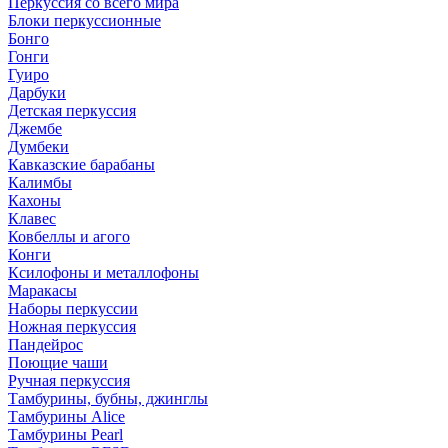
Перкуссия со всего мира
Блоки перкуссионные
Бонго
Гонги
Гуиро
Дарбуки
Детская перкуссия
Джембе
Думбеки
Кавказские барабаны
Калимбы
Кахоны
Клавес
Ковбеллы и агого
Конги
Ксилофоны и металлофоны
Маракасы
Наборы перкуссии
Ножная перкуссия
Пандейрос
Поющие чаши
Ручная перкуссия
Тамбурины, бубны, джинглы
Тамбурины Alice
Тамбурины Pearl