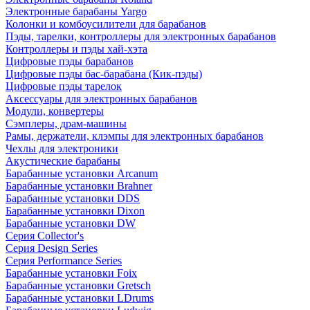
Электронные барабаны Yargo
Колонки и комбоусилители для барабанов
Пэды, тарелки, контроллеры для электронных барабанов
Контроллеры и пэды хай-хэта
Цифровые пэды барабанов
Цифровые пэды бас-барабана (Кик-пэды)
Цифровые пэды тарелок
Аксессуары для электронных барабанов
Модули, конвертеры
Сэмплеры, драм-машины
Рамы, держатели, клэмпы для электронных барабанов
Чехлы для электроники
Акустические барабаны
Барабанные установки Arcanum
Барабанные установки Brahner
Барабанные установки DDS
Барабанные установки Dixon
Барабанные установки DW
Серия Collector's
Серия Design Series
Серия Performance Series
Барабанные установки Foix
Барабанные установки Gretsch
Барабанные установки LDrums