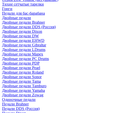
Тихие сетчатые тарелки
Гонги
Педали для бас-барабана
Двойные педали
Двойные педали Brahner
Двойные педали DDS (Россия)
Двойные педали Dixon
Двойные педали DW
Двойные педали EHWD
Двойные педали Gibraltar
Двойные педали LDrums
Двойные педали Mapex
Двойные педали PC Drums
Двойные педали PDP
Двойные педали Pearl
Двойные педали Roland
Двойные педали Sonor
Двойные педали Tama
Двойные педали Tamburo
Двойные педали Yamaha
Двойные педали Zowag
Одиночные педали
Педали Brahner
Педали DDS (Россия)