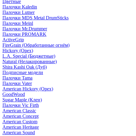
Цветные
Палочки Kaledin
Палочки Lutner
Палочки MDS Metal DrumSticks
Палочки Meinl
Палочки Mr.Drummer
Палочки PROMARK
ActiveGrip
FireGrain (Обработанные огнём)
Hickory (Орех)
L.A. Special (Бюджетные)
Natural (Нелакированные)
Shira Kashi Oak (Дуб)
Подписные модели
Палочки Tama
Палочки Vater
American Hickory (Орех)
GoodWood
Sugar Maple (Клен)
Палочки Vic Firth
American Classic
American Concept
American Custom
American Heritage
American Sound