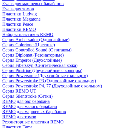
Evans для маршевых барабанов
Evans для томов
Пластики Ludwig
Пластики Megatone
Пластики Peace
Пластики REMO
Наборы пластиков REMO
Серия Ambassador (Однослойные)
Серия Colortone (Цветные)
Серия Controlled Sound (С пятаком)
Серия Diplomat (Резонаторные)
Серия Emperor (Двухслойные)
Серия Fiberskyn (Синтетическая кожа)
Серия Pinstripe (Двухслойные с кольцом)
Серия Powersonic (Двухслойные с кольцом)
Серия Powerstroke P3 (Однослойные с кольцом)
Серия Powerstroke P4, 77 (Двухслойные с кольцом)
Серия REMO UT
Серия Silentstroke (Сетки)
REMO для бас-барабана
REMO для малого барабана
REMO для маршевых барабанов
REMO для томов
Резонаторные пластики REMO
Пластики Tama