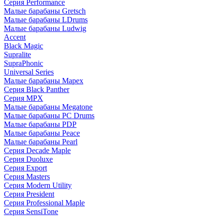
Серия Performance
Малые барабаны Gretsch
Малые барабаны LDrums
Малые барабаны Ludwig
Accent
Black Magic
Supralite
SupraPhonic
Universal Series
Малые барабаны Mapex
Серия Black Panther
Серия MPX
Малые барабаны Megatone
Малые барабаны PC Drums
Малые барабаны PDP
Малые барабаны Peace
Малые барабаны Pearl
Серия Decade Maple
Серия Duoluxe
Серия Export
Серия Masters
Серия Modern Utility
Серия President
Серия Professional Maple
Серия SensiTone