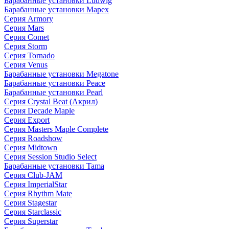
Барабанные установки Ludwig
Барабанные установки Mapex
Серия Armory
Серия Mars
Серия Comet
Серия Storm
Серия Tornado
Серия Venus
Барабанные установки Megatone
Барабанные установки Peace
Барабанные установки Pearl
Серия Crystal Beat (Акрил)
Серия Decade Maple
Серия Export
Серия Masters Maple Complete
Серия Roadshow
Серия Midtown
Серия Session Studio Select
Барабанные установки Tama
Серия Club-JAM
Серия ImperialStar
Серия Rhythm Mate
Серия Stagestar
Серия Starclassic
Серия Superstar