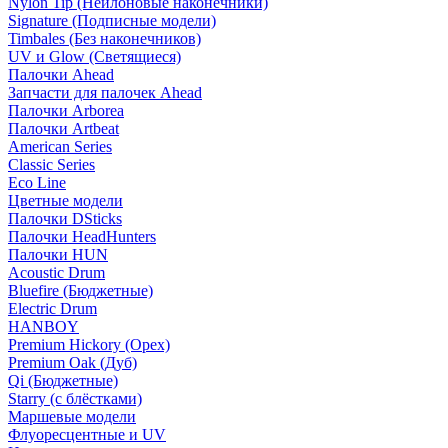
Nylon Tip (Нейлоновые наконечники)
Signature (Подписные модели)
Timbales (Без наконечников)
UV и Glow (Светящиеся)
Палочки Ahead
Запчасти для палочек Ahead
Палочки Arborea
Палочки Artbeat
American Series
Classic Series
Eco Line
Цветные модели
Палочки DSticks
Палочки HeadHunters
Палочки HUN
Acoustic Drum
Bluefire (Бюджетные)
Electric Drum
HANBOY
Premium Hickory (Орех)
Premium Oak (Дуб)
Qi (Бюджетные)
Starry (с блёстками)
Маршевые модели
Флуоресцентные и UV