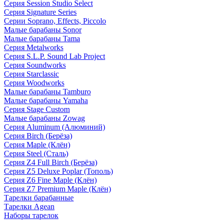
Серия Session Studio Select
Серия Signature Series
Серии Soprano, Effects, Piccolo
Малые барабаны Sonor
Малые барабаны Tama
Серия Metalworks
Серия S.L.P. Sound Lab Project
Серия Soundworks
Серия Starclassic
Серия Woodworks
Малые барабаны Tamburo
Малые барабаны Yamaha
Серия Stage Custom
Малые барабаны Zowag
Серия Aluminum (Алюминий)
Серия Birch (Берёза)
Серия Maple (Клён)
Серия Steel (Сталь)
Серия Z4 Full Birch (Берёза)
Серия Z5 Deluxe Poplar (Тополь)
Серия Z6 Fine Maple (Клён)
Серия Z7 Premium Maple (Клён)
Тарелки барабанные
Тарелки Agean
Наборы тарелок