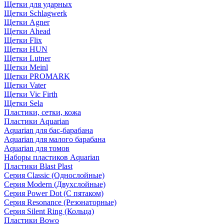
Щетки для ударных
Щетки Schlagwerk
Щетки Agner
Щетки Ahead
Щетки Flix
Щетки HUN
Щетки Lutner
Щетки Meinl
Щетки PROMARK
Щетки Vater
Щетки Vic Firth
Щетки Sela
Пластики, сетки, кожа
Пластики Aquarian
Aquarian для бас-барабана
Aquarian для малого барабана
Aquarian для томов
Наборы пластиков Aquarian
Пластики Blast Plast
Серия Classic (Однослойные)
Серия Modern (Двухслойные)
Серия Power Dot (С пятаком)
Серия Resonance (Резонаторные)
Серия Silent Ring (Кольца)
Пластики Bowo