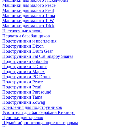
Машинки для малого Nickelworks
Машинки для малого Peace
Машинки для малого Pearl
Машинки для малого Tama
Машинки для малого TJW
Машинки для малого Trick
Настроечные ключи
Перчатки барабанщиков
Подструнники и крепления
Подструнники Dixon
Подструнники Drum Gear
Подструнники Fat Cat Snappy Snares
Подструнники Gibraltar
Подструнники LDrums
Подструнники Mapex
Подструнники PC Drums
Подструнники Peace
Подструнники Pearl
Подструнники Puresound
Подструнники Tama
Подструнники Zowag
Крепления для подструнников
Усилители для бас-барабана Кикпорт
Цепочки для тарелок
Шумо\вибропоглощающие платформы