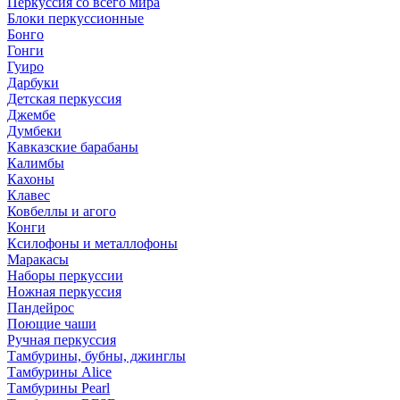
Перкуссия со всего мира
Блоки перкуссионные
Бонго
Гонги
Гуиро
Дарбуки
Детская перкуссия
Джембе
Думбеки
Кавказские барабаны
Калимбы
Кахоны
Клавес
Ковбеллы и агого
Конги
Ксилофоны и металлофоны
Маракасы
Наборы перкуссии
Ножная перкуссия
Пандейрос
Поющие чаши
Ручная перкуссия
Тамбурины, бубны, джинглы
Тамбурины Alice
Тамбурины Pearl