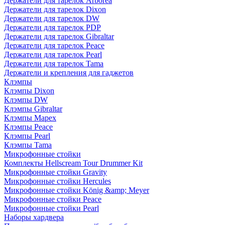
Держатели для тарелок Arborea
Держатели для тарелок Dixon
Держатели для тарелок DW
Держатели для тарелок PDP
Держатели для тарелок Gibraltar
Держатели для тарелок Peace
Держатели для тарелок Pearl
Держатели для тарелок Tama
Держатели и крепления для гаджетов
Клэмпы
Клэмпы Dixon
Клэмпы DW
Клэмпы Gibraltar
Клэмпы Mapex
Клэмпы Peace
Клэмпы Pearl
Клэмпы Tama
Микрофонные стойки
Комплекты Hellscream Tour Drummer Kit
Микрофонные стойки Gravity
Микрофонные стойки Hercules
Микрофонные стойки König &amp; Meyer
Микрофонные стойки Peace
Микрофонные стойки Pearl
Наборы хардвера