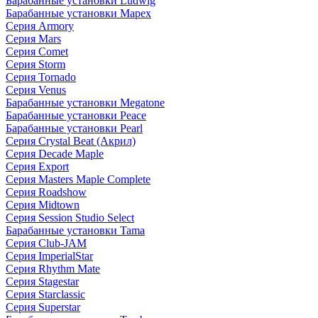
Барабанные установки Ludwig
Барабанные установки Mapex
Серия Armory
Серия Mars
Серия Comet
Серия Storm
Серия Tornado
Серия Venus
Барабанные установки Megatone
Барабанные установки Peace
Барабанные установки Pearl
Серия Crystal Beat (Акрил)
Серия Decade Maple
Серия Export
Серия Masters Maple Complete
Серия Roadshow
Серия Midtown
Серия Session Studio Select
Барабанные установки Tama
Серия Club-JAM
Серия ImperialStar
Серия Rhythm Mate
Серия Stagestar
Серия Starclassic
Серия Superstar