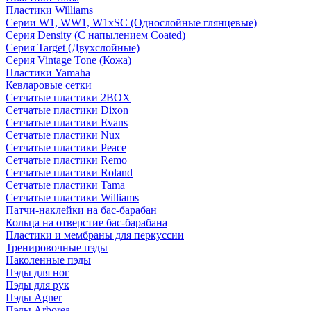
Пластики Williams
Серии W1, WW1, W1xSC (Однослойные глянцевые)
Серия Density (C напылением Coated)
Серия Target (Двухслойные)
Серия Vintage Tone (Кожа)
Пластики Yamaha
Кевларовые сетки
Сетчатые пластики 2BOX
Сетчатые пластики Dixon
Сетчатые пластики Evans
Сетчатые пластики Nux
Сетчатые пластики Peace
Сетчатые пластики Remo
Сетчатые пластики Roland
Сетчатые пластики Tama
Сетчатые пластики Williams
Патчи-наклейки на бас-барабан
Кольца на отверстие бас-барабана
Пластики и мембраны для перкуссии
Тренировочные пэды
Наколенные пэды
Пэды для ног
Пэды для рук
Пэды Agner
Пэды Arborea