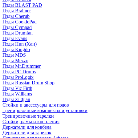
Пэды BLAST PAD
Пэды Brahner
Пэды Cherub
Пэды CookiePad
Пэды Cympad
Пэды Drumfan
Пэды Evans
Пэды Hun (Хан)
Пэды Kingdo
Пэды MDS
Пэды Mezzo
Пэды Mr.Drummer
Пэды PC Drums
Пэды ProLogix
Пэды Russian Drum Shop
Пэды Vic Firth
Пэды Williams
Пэды Zildjian
Стойки и аксессуары для пэдов
Тренировочные комплекты и установки
Тренировочные тарелки
Стойки, рамы и крепления
Держатели для ковбела
Держатели для тарелок