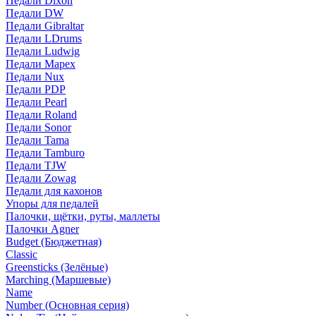
Педали Dixon
Педали DW
Педали Gibraltar
Педали LDrums
Педали Ludwig
Педали Mapex
Педали Nux
Педали PDP
Педали Pearl
Педали Roland
Педали Sonor
Педали Tama
Педали Tamburo
Педали TJW
Педали Zowag
Педали для кахонов
Упоры для педалей
Палочки, щётки, руты, маллеты
Палочки Agner
Budget (Бюджетная)
Classic
Greensticks (Зелёные)
Marching (Маршевые)
Name
Number (Основная серия)