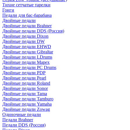
Тихие сетчатые тарелки
Гонги
Педали для бас-барабана
Двойные педали
Двойные педали Brahner
Двойные педали DDS (Россия)
Двойные педали Dixon
Двойные педали DW
Двойные педали EHWD
Двойные педали Gibraltar
Двойные педали LDrums
Двойные педали Mapex
Двойные педали PC Drums
Двойные педали PDP
Двойные педали Pearl
Двойные педали Roland
Двойные педали Sonor
Двойные педали Tama
Двойные педали Tamburo
Двойные педали Yamaha
Двойные педали Zowag
Одиночные педали
Педали Brahner
Педали DDS (Россия)