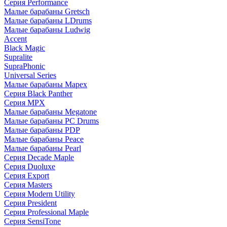
Серия Performance
Малые барабаны Gretsch
Малые барабаны LDrums
Малые барабаны Ludwig
Accent
Black Magic
Supralite
SupraPhonic
Universal Series
Малые барабаны Mapex
Серия Black Panther
Серия MPX
Малые барабаны Megatone
Малые барабаны PC Drums
Малые барабаны PDP
Малые барабаны Peace
Малые барабаны Pearl
Серия Decade Maple
Серия Duoluxe
Серия Export
Серия Masters
Серия Modern Utility
Серия President
Серия Professional Maple
Серия SensiTone