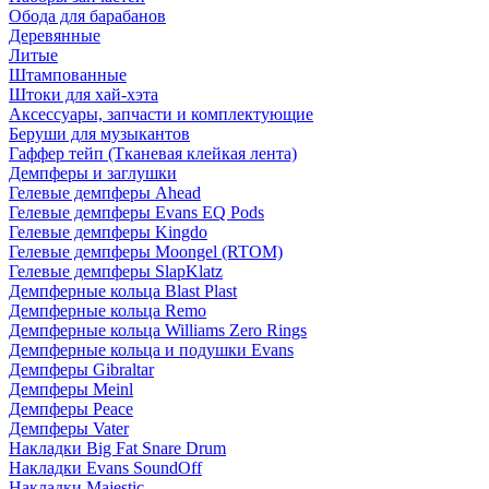
Обода для барабанов
Деревянные
Литые
Штампованные
Штоки для хай-хэта
Аксессуары, запчасти и комплектующие
Беруши для музыкантов
Гаффер тейп (Тканевая клейкая лента)
Демпферы и заглушки
Гелевые демпферы Ahead
Гелевые демпферы Evans EQ Pods
Гелевые демпферы Kingdo
Гелевые демпферы Moongel (RTOM)
Гелевые демпферы SlapKlatz
Демпферные кольца Blast Plast
Демпферные кольца Remo
Демпферные кольца Williams Zero Rings
Демпферные кольца и подушки Evans
Демпферы Gibraltar
Демпферы Meinl
Демпферы Peace
Демпферы Vater
Накладки Big Fat Snare Drum
Накладки Evans SoundOff
Накладки Majestic