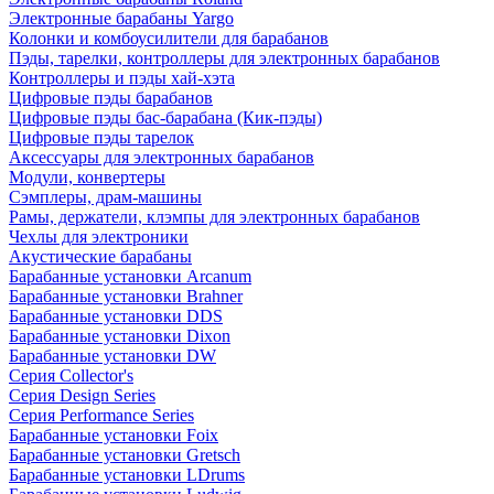
Электронные барабаны Yargo
Колонки и комбоусилители для барабанов
Пэды, тарелки, контроллеры для электронных барабанов
Контроллеры и пэды хай-хэта
Цифровые пэды барабанов
Цифровые пэды бас-барабана (Кик-пэды)
Цифровые пэды тарелок
Аксессуары для электронных барабанов
Модули, конвертеры
Сэмплеры, драм-машины
Рамы, держатели, клэмпы для электронных барабанов
Чехлы для электроники
Акустические барабаны
Барабанные установки Arcanum
Барабанные установки Brahner
Барабанные установки DDS
Барабанные установки Dixon
Барабанные установки DW
Серия Collector's
Серия Design Series
Серия Performance Series
Барабанные установки Foix
Барабанные установки Gretsch
Барабанные установки LDrums