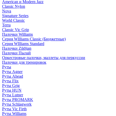
American и Modern Jazz
Classic Nylon
Nova
Signature Series
World Classic
Terra
Classic Vic Grip
Палочки Williams
Серия WIlliams Classic (Бюджетные)
Серия WIlliams Standard
Палочки Zildjian
Палочки Пылай
Оркестровые палочки, маллеты для перкуссии
Палочки для тренировок
Руты
Руты Agner
Руты Ahead
Руты Flix
Руты Grig
Руты HUN
Руты Lutner
Руты PROMARK
Руты Schlagwerk
Руты Vic Firth
Руты Williams