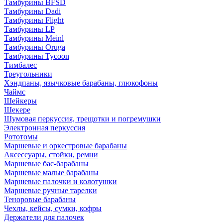
Тамбурины BFSD
Тамбурины Dadi
Тамбурины Flight
Тамбурины LP
Тамбурины Meinl
Тамбурины Oruga
Тамбурины Tycoon
Тимбалес
Треугольники
Хэндпаны, язычковые барабаны, глюкофоны
Чаймс
Шейкеры
Шекере
Шумовая перкуссия, трещотки и погремушки
Электронная перкуссия
Рототомы
Маршевые и оркестровые барабаны
Аксессуары, стойки, ремни
Маршевые бас-барабаны
Маршевые малые барабаны
Маршевые палочки и колотушки
Маршевые ручные тарелки
Теноровые барабаны
Чехлы, кейсы, сумки, кофры
Держатели для палочек