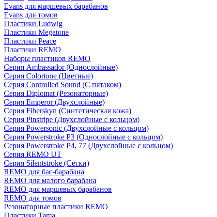
Evans для маршевых барабанов
Evans для томов
Пластики Ludwig
Пластики Megatone
Пластики Peace
Пластики REMO
Наборы пластиков REMO
Серия Ambassador (Однослойные)
Серия Colortone (Цветные)
Серия Controlled Sound (С пятаком)
Серия Diplomat (Резонаторные)
Серия Emperor (Двухслойные)
Серия Fiberskyn (Синтетическая кожа)
Серия Pinstripe (Двухслойные с кольцом)
Серия Powersonic (Двухслойные с кольцом)
Серия Powerstroke P3 (Однослойные с кольцом)
Серия Powerstroke P4, 77 (Двухслойные с кольцом)
Серия REMO UT
Серия Silentstroke (Сетки)
REMO для бас-барабана
REMO для малого барабана
REMO для маршевых барабанов
REMO для томов
Резонаторные пластики REMO
Пластики Tama