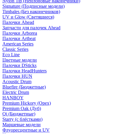
Nylon Tip (Нейлоновые наконечники)
Signature (Подписные модели)
Timbales (Без наконечников)
UV и Glow (Светящиеся)
Палочки Ahead
Запчасти для палочек Ahead
Палочки Arborea
Палочки Artbeat
American Series
Classic Series
Eco Line
Цветные модели
Палочки DSticks
Палочки HeadHunters
Палочки HUN
Acoustic Drum
Bluefire (Бюджетные)
Electric Drum
HANBOY
Premium Hickory (Орех)
Premium Oak (Дуб)
Qi (Бюджетные)
Starry (с блёстками)
Маршевые модели
Флуоресцентные и UV