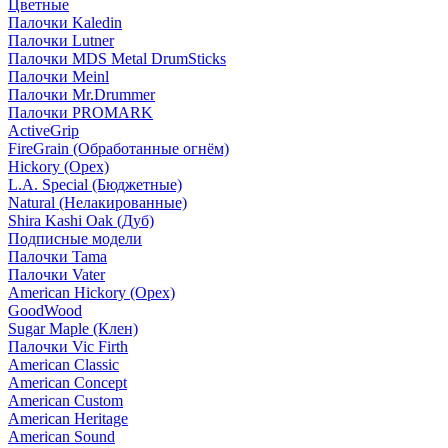
Цветные
Палочки Kaledin
Палочки Lutner
Палочки MDS Metal DrumSticks
Палочки Meinl
Палочки Mr.Drummer
Палочки PROMARK
ActiveGrip
FireGrain (Обработанные огнём)
Hickory (Орех)
L.A. Special (Бюджетные)
Natural (Нелакированные)
Shira Kashi Oak (Дуб)
Подписные модели
Палочки Tama
Палочки Vater
American Hickory (Орех)
GoodWood
Sugar Maple (Клен)
Палочки Vic Firth
American Classic
American Concept
American Custom
American Heritage
American Sound