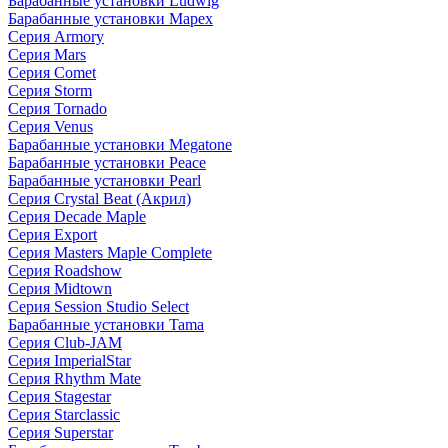
Барабанные установки Ludwig
Барабанные установки Mapex
Серия Armory
Серия Mars
Серия Comet
Серия Storm
Серия Tornado
Серия Venus
Барабанные установки Megatone
Барабанные установки Peace
Барабанные установки Pearl
Серия Crystal Beat (Акрил)
Серия Decade Maple
Серия Export
Серия Masters Maple Complete
Серия Roadshow
Серия Midtown
Серия Session Studio Select
Барабанные установки Tama
Серия Club-JAM
Серия ImperialStar
Серия Rhythm Mate
Серия Stagestar
Серия Starclassic
Серия Superstar