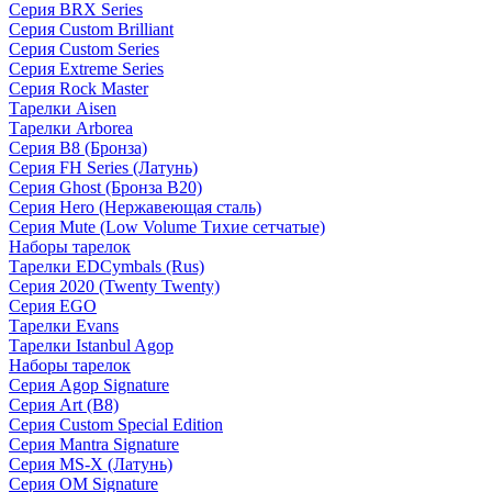
Серия BRX Series
Серия Custom Brilliant
Серия Custom Series
Серия Extreme Series
Серия Rock Master
Тарелки Aisen
Тарелки Arborea
Серия B8 (Бронза)
Серия FH Series (Латунь)
Серия Ghost (Бронза B20)
Серия Hero (Нержавеющая сталь)
Серия Mute (Low Volume Тихие сетчатые)
Наборы тарелок
Тарелки EDCymbals (Rus)
Серия 2020 (Twenty Twenty)
Серия EGO
Тарелки Evans
Тарелки Istanbul Agop
Наборы тарелок
Серия Agop Signature
Серия Art (B8)
Серия Custom Special Edition
Серия Mantra Signature
Серия MS-X (Латунь)
Серия OM Signature