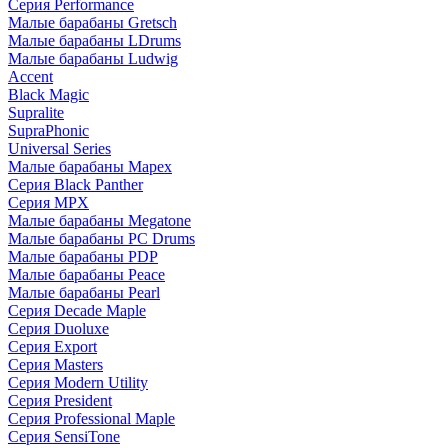
Серия Performance
Малые барабаны Gretsch
Малые барабаны LDrums
Малые барабаны Ludwig
Accent
Black Magic
Supralite
SupraPhonic
Universal Series
Малые барабаны Mapex
Серия Black Panther
Серия MPX
Малые барабаны Megatone
Малые барабаны PC Drums
Малые барабаны PDP
Малые барабаны Peace
Малые барабаны Pearl
Серия Decade Maple
Серия Duoluxe
Серия Export
Серия Masters
Серия Modern Utility
Серия President
Серия Professional Maple
Серия SensiTone