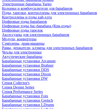
Электронные барабаны Yargo
Колонки и комбоусилители для барабанов
Пэды, тарелки, контроллеры для электронных барабанов
Контроллеры и пэды хай-хэта
Цифровые пэды барабанов
Цифровые пэды бас-барабана (Кик-пэды)
Цифровые пэды тарелок
Аксессуары для электронных барабанов
Модули, конвертеры
Сэмплеры, драм-машины
Рамы, держатели, клэмпы для электронных барабанов
Чехлы для электроники
Акустические барабаны
Барабанные установки Arcanum
Барабанные установки Brahner
Барабанные установки DDS
Барабанные установки Dixon
Барабанные установки DW
Серия Collector's
Серия Design Series
Серия Performance Series
Барабанные установки Foix
Барабанные установки Gretsch
Барабанные установки LDrums