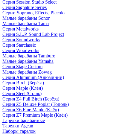
Серия Session Studio Select
Серия Signature Series
Серии Soprano, Effects, Piccolo
Малые барабаны Sonor
Малые барабаны Tama
Серия Metalworks
Серия S.L.P. Sound Lab Project
Серия Soundworks
Серия Starclassic
Серия Woodworks
Малые барабаны Tamburo
Малые барабаны Yamaha
Серия Stage Custom
Малые барабаны Zowag
Серия Aluminum (Алюминий)
Серия Birch (Берёза)
Серия Maple (Клён)
Серия Steel (Сталь)
Серия Z4 Full Birch (Берёза)
Серия Z5 Deluxe Poplar (Тополь)
Серия Z6 Fine Maple (Клён)
Серия Z7 Premium Maple (Клён)
Тарелки барабанные
Тарелки Agean
Наборы тарелок