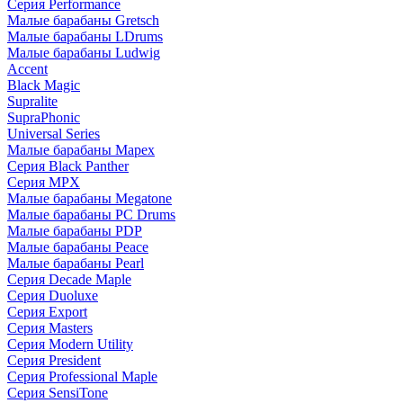
Серия Performance
Малые барабаны Gretsch
Малые барабаны LDrums
Малые барабаны Ludwig
Accent
Black Magic
Supralite
SupraPhonic
Universal Series
Малые барабаны Mapex
Серия Black Panther
Серия MPX
Малые барабаны Megatone
Малые барабаны PC Drums
Малые барабаны PDP
Малые барабаны Peace
Малые барабаны Pearl
Серия Decade Maple
Серия Duoluxe
Серия Export
Серия Masters
Серия Modern Utility
Серия President
Серия Professional Maple
Серия SensiTone