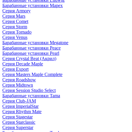
Барабанные установки Ludwig
Барабанные установки Mapex
Серия Armory
Серия Mars
Серия Comet
Серия Storm
Серия Tornado
Серия Venus
Барабанные установки Megatone
Барабанные установки Peace
Барабанные установки Pearl
Серия Crystal Beat (Акрил)
Серия Decade Maple
Серия Export
Серия Masters Maple Complete
Серия Roadshow
Серия Midtown
Серия Session Studio Select
Барабанные установки Tama
Серия Club-JAM
Серия ImperialStar
Серия Rhythm Mate
Серия Stagestar
Серия Starclassic
Серия Superstar