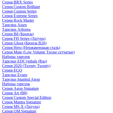
Серия BRX Series
Серия Custom Brilliant
Серия Custom Series
Серия Extreme Series
Серия Rock Master
Тарелки Aisen
Тарелки Arborea
Серия B8 (Бронза)
Серия FH Series (Латунь)
Серия Ghost (Бронза B20)
Серия Hero (Нержавеющая сталь)
Серия Mute (Low Volume Тихие сетчатые)
Наборы тарелок
Тарелки EDCymbals (Rus)
Серия 2020 (Twenty Twenty)
Серия EGO
Тарелки Evans
Тарелки Istanbul Agop
Наборы тарелок
Серия Agop Signature
Серия Art (B8)
Серия Custom Special Edition
Серия Mantra Signature
Серия MS-X (Латунь)
Серия OM Signature