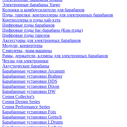
Электронные барабаны Yargo
Колонки и комбоусилители для барабанов
Пэды, тарелки, контроллеры для электронных барабанов
Контроллеры и пэды хай-хэта
Цифровые пэды барабанов
Цифровые пэды бас-барабана (Кик-пэды)
Цифровые пэды тарелок
Аксессуары для электронных барабанов
Модули, конвертеры
Сэмплеры, драм-машины
Рамы, держатели, клэмпы для электронных барабанов
Чехлы для электроники
Акустические барабаны
Барабанные установки Arcanum
Барабанные установки Brahner
Барабанные установки DDS
Барабанные установки Dixon
Барабанные установки DW
Серия Collector's
Серия Design Series
Серия Performance Series
Барабанные установки Foix
Барабанные установки Gretsch
Барабанные установки LDrums