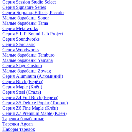
Серия Session Studio Select
Серия Signature Series
Серии Soprano, Effects, Piccolo
Малые барабаны Sonor
Малые барабаны Tama
Серия Metalworks
Серия S.L.P. Sound Lab Project
Серия Soundworks
Серия Starclassic
Серия Woodworks
Малые барабаны Tamburo
Малые барабаны Yamaha
Серия Stage Custom
Малые барабаны Zowag
Серия Aluminum (Алюминий)
Серия Birch (Берёза)
Серия Maple (Клён)
Серия Steel (Сталь)
Серия Z4 Full Birch (Берёза)
Серия Z5 Deluxe Poplar (Тополь)
Серия Z6 Fine Maple (Клён)
Серия Z7 Premium Maple (Клён)
Тарелки барабанные
Тарелки Agean
Наборы тарелок