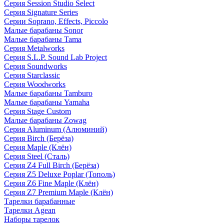
Серия Session Studio Select
Серия Signature Series
Серии Soprano, Effects, Piccolo
Малые барабаны Sonor
Малые барабаны Tama
Серия Metalworks
Серия S.L.P. Sound Lab Project
Серия Soundworks
Серия Starclassic
Серия Woodworks
Малые барабаны Tamburo
Малые барабаны Yamaha
Серия Stage Custom
Малые барабаны Zowag
Серия Aluminum (Алюминий)
Серия Birch (Берёза)
Серия Maple (Клён)
Серия Steel (Сталь)
Серия Z4 Full Birch (Берёза)
Серия Z5 Deluxe Poplar (Тополь)
Серия Z6 Fine Maple (Клён)
Серия Z7 Premium Maple (Клён)
Тарелки барабанные
Тарелки Agean
Наборы тарелок