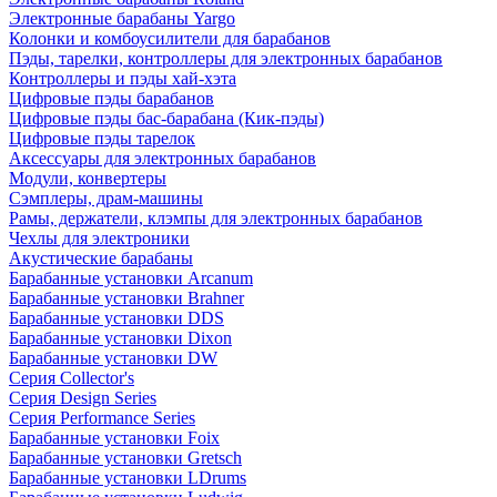
Электронные барабаны Yargo
Колонки и комбоусилители для барабанов
Пэды, тарелки, контроллеры для электронных барабанов
Контроллеры и пэды хай-хэта
Цифровые пэды барабанов
Цифровые пэды бас-барабана (Кик-пэды)
Цифровые пэды тарелок
Аксессуары для электронных барабанов
Модули, конвертеры
Сэмплеры, драм-машины
Рамы, держатели, клэмпы для электронных барабанов
Чехлы для электроники
Акустические барабаны
Барабанные установки Arcanum
Барабанные установки Brahner
Барабанные установки DDS
Барабанные установки Dixon
Барабанные установки DW
Серия Collector's
Серия Design Series
Серия Performance Series
Барабанные установки Foix
Барабанные установки Gretsch
Барабанные установки LDrums