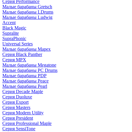
Серия Performance
Малые барабаны Gretsch
Малые барабаны LDrums
Малые барабаны Ludwig
Accent
Black Magic
Supralite
SupraPhonic
Universal Series
Малые барабаны Mapex
Серия Black Panther
Серия MPX
Малые барабаны Megatone
Малые барабаны PC Drums
Малые барабаны PDP
Малые барабаны Peace
Малые барабаны Pearl
Серия Decade Maple
Серия Duoluxe
Серия Export
Серия Masters
Серия Modern Utility
Серия President
Серия Professional Maple
Серия SensiTone