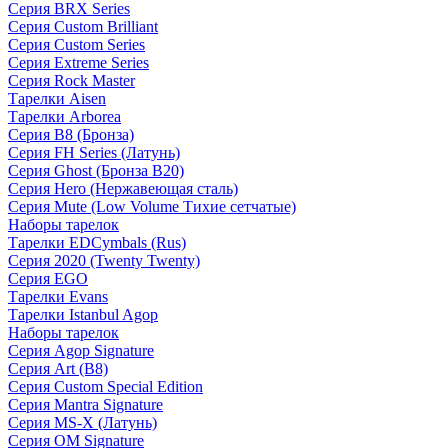
Серия BRX Series
Серия Custom Brilliant
Серия Custom Series
Серия Extreme Series
Серия Rock Master
Тарелки Aisen
Тарелки Arborea
Серия B8 (Бронза)
Серия FH Series (Латунь)
Серия Ghost (Бронза B20)
Серия Hero (Нержавеющая сталь)
Серия Mute (Low Volume Тихие сетчатые)
Наборы тарелок
Тарелки EDCymbals (Rus)
Серия 2020 (Twenty Twenty)
Серия EGO
Тарелки Evans
Тарелки Istanbul Agop
Наборы тарелок
Серия Agop Signature
Серия Art (B8)
Серия Custom Special Edition
Серия Mantra Signature
Серия MS-X (Латунь)
Серия OM Signature