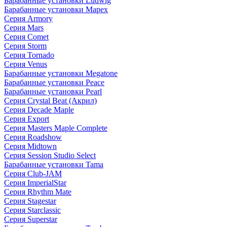
Барабанные установки Ludwig
Барабанные установки Mapex
Серия Armory
Серия Mars
Серия Comet
Серия Storm
Серия Tornado
Серия Venus
Барабанные установки Megatone
Барабанные установки Peace
Барабанные установки Pearl
Серия Crystal Beat (Акрил)
Серия Decade Maple
Серия Export
Серия Masters Maple Complete
Серия Roadshow
Серия Midtown
Серия Session Studio Select
Барабанные установки Tama
Серия Club-JAM
Серия ImperialStar
Серия Rhythm Mate
Серия Stagestar
Серия Starclassic
Серия Superstar