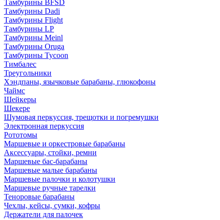
Тамбурины BFSD
Тамбурины Dadi
Тамбурины Flight
Тамбурины LP
Тамбурины Meinl
Тамбурины Oruga
Тамбурины Tycoon
Тимбалес
Треугольники
Хэндпаны, язычковые барабаны, глюкофоны
Чаймс
Шейкеры
Шекере
Шумовая перкуссия, трещотки и погремушки
Электронная перкуссия
Рототомы
Маршевые и оркестровые барабаны
Аксессуары, стойки, ремни
Маршевые бас-барабаны
Маршевые малые барабаны
Маршевые палочки и колотушки
Маршевые ручные тарелки
Теноровые барабаны
Чехлы, кейсы, сумки, кофры
Держатели для палочек