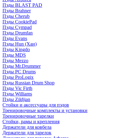
Пэды BLAST PAD
Пэды Brahner
Пэды Cherub
Пэды CookiePad
Пэды Cympad
Пэды Drumfan
Пэды Evans
Пэды Hun (Хан)
Пэды Kingdo
Пэды MDS
Пэды Mezzo
Пэды Mr.Drummer
Пэды PC Drums
Пэды ProLogix
Пэды Russian Drum Shop
Пэды Vic Firth
Пэды Williams
Пэды Zildjian
Стойки и аксессуары для пэдов
Тренировочные комплекты и установки
Тренировочные тарелки
Стойки, рамы и крепления
Держатели для ковбела
Держатели для тарелок