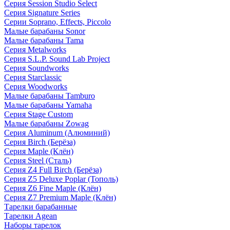
Серия Session Studio Select
Серия Signature Series
Серии Soprano, Effects, Piccolo
Малые барабаны Sonor
Малые барабаны Tama
Серия Metalworks
Серия S.L.P. Sound Lab Project
Серия Soundworks
Серия Starclassic
Серия Woodworks
Малые барабаны Tamburo
Малые барабаны Yamaha
Серия Stage Custom
Малые барабаны Zowag
Серия Aluminum (Алюминий)
Серия Birch (Берёза)
Серия Maple (Клён)
Серия Steel (Сталь)
Серия Z4 Full Birch (Берёза)
Серия Z5 Deluxe Poplar (Тополь)
Серия Z6 Fine Maple (Клён)
Серия Z7 Premium Maple (Клён)
Тарелки барабанные
Тарелки Agean
Наборы тарелок