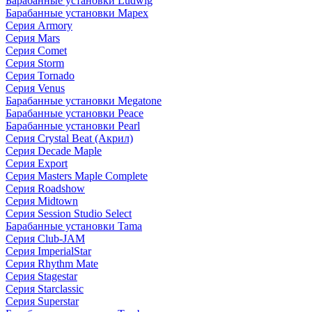
Барабанные установки Ludwig
Барабанные установки Mapex
Серия Armory
Серия Mars
Серия Comet
Серия Storm
Серия Tornado
Серия Venus
Барабанные установки Megatone
Барабанные установки Peace
Барабанные установки Pearl
Серия Crystal Beat (Акрил)
Серия Decade Maple
Серия Export
Серия Masters Maple Complete
Серия Roadshow
Серия Midtown
Серия Session Studio Select
Барабанные установки Tama
Серия Club-JAM
Серия ImperialStar
Серия Rhythm Mate
Серия Stagestar
Серия Starclassic
Серия Superstar