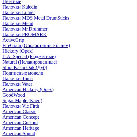
Цветные
Палочки Kaledin
Палочки Lutner
Палочки MDS Metal DrumSticks
Палочки Meinl
Палочки Mr.Drummer
Палочки PROMARK
ActiveGrip
FireGrain (Обработанные огнём)
Hickory (Орех)
L.A. Special (Бюджетные)
Natural (Нелакированные)
Shira Kashi Oak (Дуб)
Подписные модели
Палочки Tama
Палочки Vater
American Hickory (Орех)
GoodWood
Sugar Maple (Клен)
Палочки Vic Firth
American Classic
American Concept
American Custom
American Heritage
American Sound