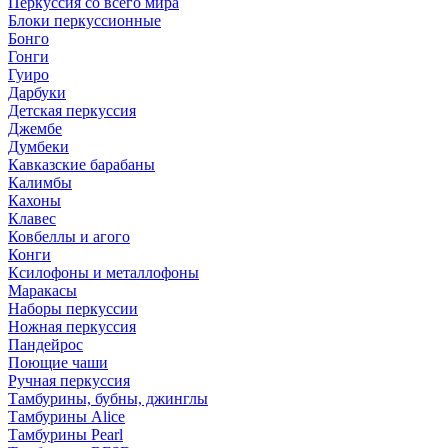
Перкуссия со всего мира
Блоки перкуссионные
Бонго
Гонги
Гуиро
Дарбуки
Детская перкуссия
Джембе
Думбеки
Кавказские барабаны
Калимбы
Кахоны
Клавес
Ковбеллы и агого
Конги
Ксилофоны и металлофоны
Маракасы
Наборы перкуссии
Ножная перкуссия
Пандейрос
Поющие чаши
Ручная перкуссия
Тамбурины, бубны, джинглы
Тамбурины Alice
Тамбурины Pearl