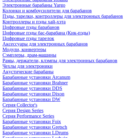
Электронные барабаны Yargo
Колонки и комбоусилители для барабанов
Пэды, тарелки, контроллеры для электронных барабанов
Контроллеры и пэды хай-хэта
Цифровые пэды барабанов
Цифровые пэды бас-барабана (Кик-пэды)
Цифровые пэды тарелок
Аксессуары для электронных барабанов
Модули, конвертеры
Сэмплеры, драм-машины
Рамы, держатели, клэмпы для электронных барабанов
Чехлы для электроники
Акустические барабаны
Барабанные установки Arcanum
Барабанные установки Brahner
Барабанные установки DDS
Барабанные установки Dixon
Барабанные установки DW
Серия Collector's
Серия Design Series
Серия Performance Series
Барабанные установки Foix
Барабанные установки Gretsch
Барабанные установки LDrums