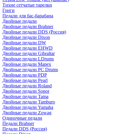
Тихие сетчатые тарелки
Гонги
Педали для бас-барабана
Двойные педали
Двойные педали Brahner
Двойные педали DDS (Россия)
Двойные педали Dixon
Двойные педали DW
Двойные педали EHWD
Двойные педали Gibraltar
Двойные педали LDrums
Двойные педали Mapex
Двойные педали PC Drums
Двойные педали PDP
Двойные педали Pearl
Двойные педали Roland
Двойные педали Sonor
Двойные педали Tama
Двойные педали Tamburo
Двойные педали Yamaha
Двойные педали Zowag
Одиночные педали
Педали Brahner
Педали DDS (Россия)