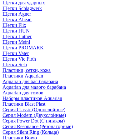
Щетки для ударных
Щетки Schlagwerk
Щетки Agner
Щетки Ahead
Щетки Flix
Щетки HUN
Щетки Lutner
Щетки Meinl
Щетки PROMARK
Щетки Vater
Щетки Vic Firth
Щетки Sela
Пластики, сетки, кожа
Пластики Aquarian
Aquarian для бас-барабана
Aquarian для малого барабана
Aquarian для томов
Наборы пластиков Aquarian
Пластики Blast Plast
Серия Classic (Однослойные)
Серия Modern (Двухслойные)
Серия Power Dot (С пятаком)
Серия Resonance (Резонаторные)
Серия Silent Ring (Кольца)
Пластики Bowo