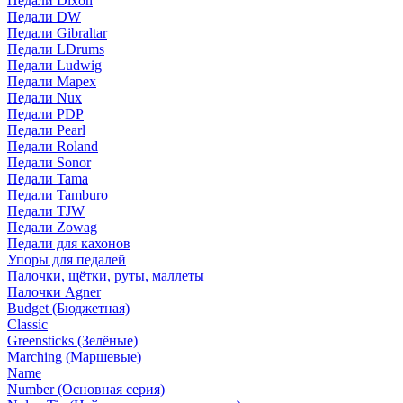
Педали Dixon
Педали DW
Педали Gibraltar
Педали LDrums
Педали Ludwig
Педали Mapex
Педали Nux
Педали PDP
Педали Pearl
Педали Roland
Педали Sonor
Педали Tama
Педали Tamburo
Педали TJW
Педали Zowag
Педали для кахонов
Упоры для педалей
Палочки, щётки, руты, маллеты
Палочки Agner
Budget (Бюджетная)
Classic
Greensticks (Зелёные)
Marching (Маршевые)
Name
Number (Основная серия)