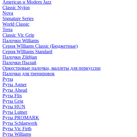
American и Modern Jazz
Classic Nylon
Nova
Signature Series
World Classic
Terra
Classic Vic Grip
Палочки Williams
Серия WIlliams Classic (Бюджетные)
Серия WIlliams Standard
Палочки Zildjian
Палочки Пылай
Оркестровые палочки, маллеты для перкуссии
Палочки для тренировок
Руты
Руты Agner
Руты Ahead
Руты Flix
Руты Grig
Руты HUN
Руты Lutner
Руты PROMARK
Руты Schlagwerk
Руты Vic Firth
Руты Williams