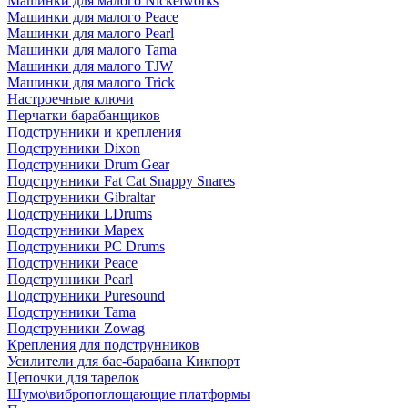
Машинки для малого Nickelworks
Машинки для малого Peace
Машинки для малого Pearl
Машинки для малого Tama
Машинки для малого TJW
Машинки для малого Trick
Настроечные ключи
Перчатки барабанщиков
Подструнники и крепления
Подструнники Dixon
Подструнники Drum Gear
Подструнники Fat Cat Snappy Snares
Подструнники Gibraltar
Подструнники LDrums
Подструнники Mapex
Подструнники PC Drums
Подструнники Peace
Подструнники Pearl
Подструнники Puresound
Подструнники Tama
Подструнники Zowag
Крепления для подструнников
Усилители для бас-барабана Кикпорт
Цепочки для тарелок
Шумо\вибропоглощающие платформы