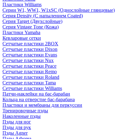
Пластики Williams
Серии W1, WW1, W1xSC (Однослойные глянцевые)
Серия Density (C напылением Coated)
Серия Target (Двухслойные)
Серия Vintage Tone (Кожа)
Пластики Yamaha
Кевларовые сетки
Сетчатые пластики 2BOX
Сетчатые пластики Dixon
Сетчатые пластики Evans
Сетчатые пластики Nux
Сетчатые пластики Peace
Сетчатые пластики Remo
Сетчатые пластики Roland
Сетчатые пластики Tama
Сетчатые пластики Williams
Патчи-наклейки на бас-барабан
Кольца на отверстие бас-барабана
Пластики и мембраны для перкуссии
Тренировочные пэды
Наколенные пэды
Пэды для ног
Пэды для рук
Пэды Agner
Пэды Arborea