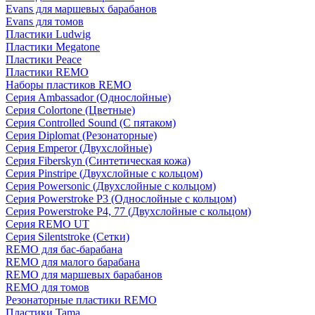
Evans для маршевых барабанов
Evans для томов
Пластики Ludwig
Пластики Megatone
Пластики Peace
Пластики REMO
Наборы пластиков REMO
Серия Ambassador (Однослойные)
Серия Colortone (Цветные)
Серия Controlled Sound (С пятаком)
Серия Diplomat (Резонаторные)
Серия Emperor (Двухслойные)
Серия Fiberskyn (Синтетическая кожа)
Серия Pinstripe (Двухслойные с кольцом)
Серия Powersonic (Двухслойные с кольцом)
Серия Powerstroke P3 (Однослойные с кольцом)
Серия Powerstroke P4, 77 (Двухслойные с кольцом)
Серия REMO UT
Серия Silentstroke (Сетки)
REMO для бас-барабана
REMO для малого барабана
REMO для маршевых барабанов
REMO для томов
Резонаторные пластики REMO
Пластики Tama