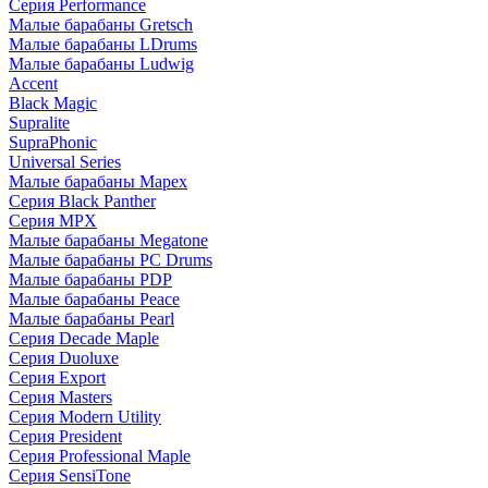
Серия Performance
Малые барабаны Gretsch
Малые барабаны LDrums
Малые барабаны Ludwig
Accent
Black Magic
Supralite
SupraPhonic
Universal Series
Малые барабаны Mapex
Серия Black Panther
Серия MPX
Малые барабаны Megatone
Малые барабаны PC Drums
Малые барабаны PDP
Малые барабаны Peace
Малые барабаны Pearl
Серия Decade Maple
Серия Duoluxe
Серия Export
Серия Masters
Серия Modern Utility
Серия President
Серия Professional Maple
Серия SensiTone