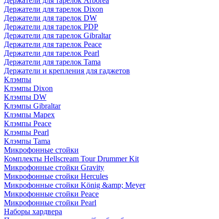
Держатели для тарелок Arborea
Держатели для тарелок Dixon
Держатели для тарелок DW
Держатели для тарелок PDP
Держатели для тарелок Gibraltar
Держатели для тарелок Peace
Держатели для тарелок Pearl
Держатели для тарелок Tama
Держатели и крепления для гаджетов
Клэмпы
Клэмпы Dixon
Клэмпы DW
Клэмпы Gibraltar
Клэмпы Mapex
Клэмпы Peace
Клэмпы Pearl
Клэмпы Tama
Микрофонные стойки
Комплекты Hellscream Tour Drummer Kit
Микрофонные стойки Gravity
Микрофонные стойки Hercules
Микрофонные стойки König &amp; Meyer
Микрофонные стойки Peace
Микрофонные стойки Pearl
Наборы хардвера