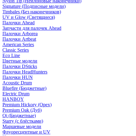
Nylon Tip (Нейлоновые наконечники)
Signature (Подписные модели)
Timbales (Без наконечников)
UV и Glow (Светящиеся)
Палочки Ahead
Запчасти для палочек Ahead
Палочки Arborea
Палочки Artbeat
American Series
Classic Series
Eco Line
Цветные модели
Палочки DSticks
Палочки HeadHunters
Палочки HUN
Acoustic Drum
Bluefire (Бюджетные)
Electric Drum
HANBOY
Premium Hickory (Орех)
Premium Oak (Дуб)
Qi (Бюджетные)
Starry (с блёстками)
Маршевые модели
Флуоресцентные и UV