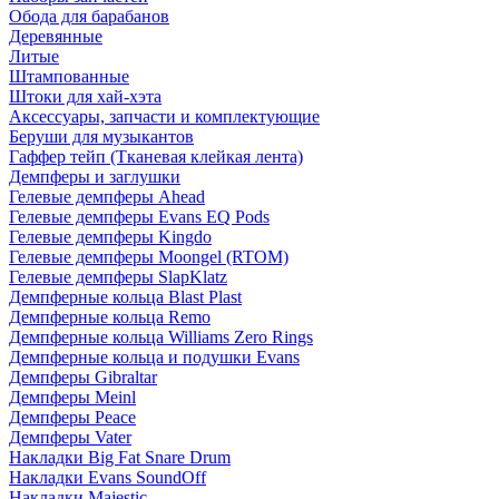
Обода для барабанов
Деревянные
Литые
Штампованные
Штоки для хай-хэта
Аксессуары, запчасти и комплектующие
Беруши для музыкантов
Гаффер тейп (Тканевая клейкая лента)
Демпферы и заглушки
Гелевые демпферы Ahead
Гелевые демпферы Evans EQ Pods
Гелевые демпферы Kingdo
Гелевые демпферы Moongel (RTOM)
Гелевые демпферы SlapKlatz
Демпферные кольца Blast Plast
Демпферные кольца Remo
Демпферные кольца Williams Zero Rings
Демпферные кольца и подушки Evans
Демпферы Gibraltar
Демпферы Meinl
Демпферы Peace
Демпферы Vater
Накладки Big Fat Snare Drum
Накладки Evans SoundOff
Накладки Majestic