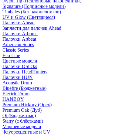
Nylon Tip (Нейлоновые наконечники)
Signature (Подписные модели)
Timbales (Без наконечников)
UV и Glow (Светящиеся)
Палочки Ahead
Запчасти для палочек Ahead
Палочки Arborea
Палочки Artbeat
American Series
Classic Series
Eco Line
Цветные модели
Палочки DSticks
Палочки HeadHunters
Палочки HUN
Acoustic Drum
Bluefire (Бюджетные)
Electric Drum
HANBOY
Premium Hickory (Орех)
Premium Oak (Дуб)
Qi (Бюджетные)
Starry (с блёстками)
Маршевые модели
Флуоресцентные и UV