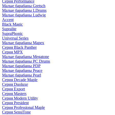
Серия Performance
Малые барабаны Gretsch
Малые барабаны LDrums
Малые барабаны Ludwig
Accent
Black Magic
Supralite
SupraPhonic
Universal Series
Малые барабаны Mapex
Серия Black Panther
Серия MPX
Малые барабаны Megatone
Малые барабаны PC Drums
Малые барабаны PDP
Малые барабаны Peace
Малые барабаны Pearl
Серия Decade Maple
Серия Duoluxe
Серия Export
Серия Masters
Серия Modern Utility
Серия President
Серия Professional Maple
Серия SensiTone