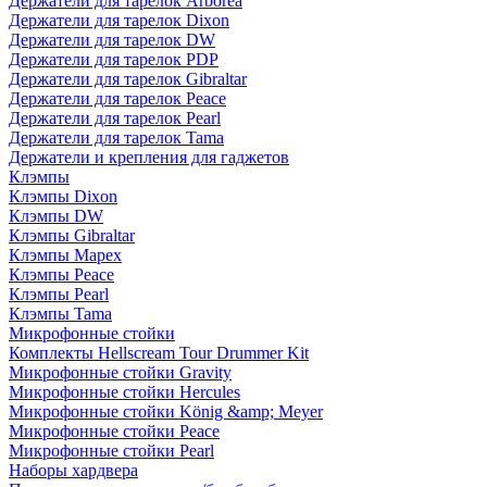
Держатели для тарелок Arborea
Держатели для тарелок Dixon
Держатели для тарелок DW
Держатели для тарелок PDP
Держатели для тарелок Gibraltar
Держатели для тарелок Peace
Держатели для тарелок Pearl
Держатели для тарелок Tama
Держатели и крепления для гаджетов
Клэмпы
Клэмпы Dixon
Клэмпы DW
Клэмпы Gibraltar
Клэмпы Mapex
Клэмпы Peace
Клэмпы Pearl
Клэмпы Tama
Микрофонные стойки
Комплекты Hellscream Tour Drummer Kit
Микрофонные стойки Gravity
Микрофонные стойки Hercules
Микрофонные стойки König &amp; Meyer
Микрофонные стойки Peace
Микрофонные стойки Pearl
Наборы хардвера