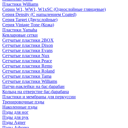
Пластики Williams
Серии W1, WW1, W1xSC (Однослойные глянцевые)
Серия Density (C напылением Coated)
Серия Target (Двухслойные)
Серия Vintage Tone (Кожа)
Пластики Yamaha
Кевларовые сетки
Сетчатые пластики 2BOX
Сетчатые пластики Dixon
Сетчатые пластики Evans
Сетчатые пластики Nux
Сетчатые пластики Peace
Сетчатые пластики Remo
Сетчатые пластики Roland
Сетчатые пластики Tama
Сетчатые пластики Williams
Патчи-наклейки на бас-барабан
Кольца на отверстие бас-барабана
Пластики и мембраны для перкуссии
Тренировочные пэды
Наколенные пэды
Пэды для ног
Пэды для рук
Пэды Agner
Пэды Arborea