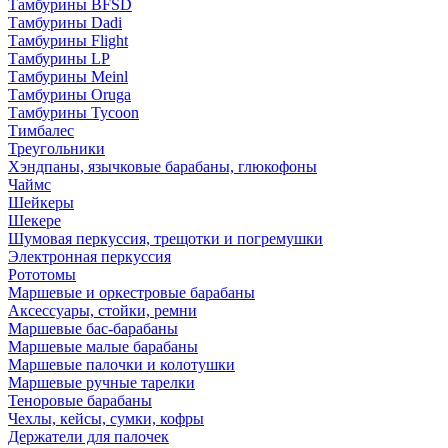
Тамбурины BFSD
Тамбурины Dadi
Тамбурины Flight
Тамбурины LP
Тамбурины Meinl
Тамбурины Oruga
Тамбурины Tycoon
Тимбалес
Треугольники
Хэндпаны, язычковые барабаны, глюкофоны
Чаймс
Шейкеры
Шекере
Шумовая перкуссия, трещотки и погремушки
Электронная перкуссия
Рототомы
Маршевые и оркестровые барабаны
Аксессуары, стойки, ремни
Маршевые бас-барабаны
Маршевые малые барабаны
Маршевые палочки и колотушки
Маршевые ручные тарелки
Теноровые барабаны
Чехлы, кейсы, сумки, кофры
Держатели для палочек