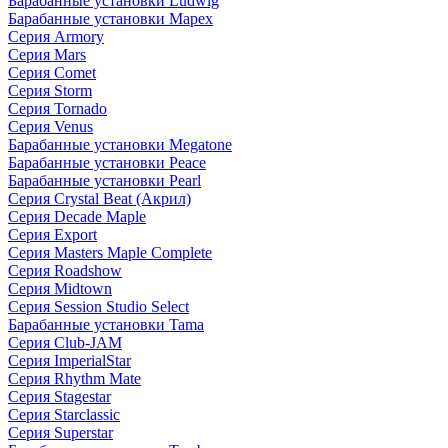
Барабанные установки Ludwig
Барабанные установки Mapex
Серия Armory
Серия Mars
Серия Comet
Серия Storm
Серия Tornado
Серия Venus
Барабанные установки Megatone
Барабанные установки Peace
Барабанные установки Pearl
Серия Crystal Beat (Акрил)
Серия Decade Maple
Серия Export
Серия Masters Maple Complete
Серия Roadshow
Серия Midtown
Серия Session Studio Select
Барабанные установки Tama
Серия Club-JAM
Серия ImperialStar
Серия Rhythm Mate
Серия Stagestar
Серия Starclassic
Серия Superstar