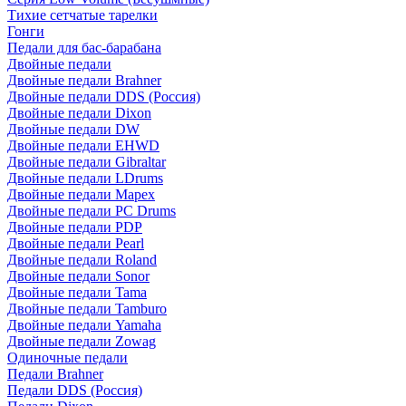
Тихие сетчатые тарелки
Гонги
Педали для бас-барабана
Двойные педали
Двойные педали Brahner
Двойные педали DDS (Россия)
Двойные педали Dixon
Двойные педали DW
Двойные педали EHWD
Двойные педали Gibraltar
Двойные педали LDrums
Двойные педали Mapex
Двойные педали PC Drums
Двойные педали PDP
Двойные педали Pearl
Двойные педали Roland
Двойные педали Sonor
Двойные педали Tama
Двойные педали Tamburo
Двойные педали Yamaha
Двойные педали Zowag
Одиночные педали
Педали Brahner
Педали DDS (Россия)