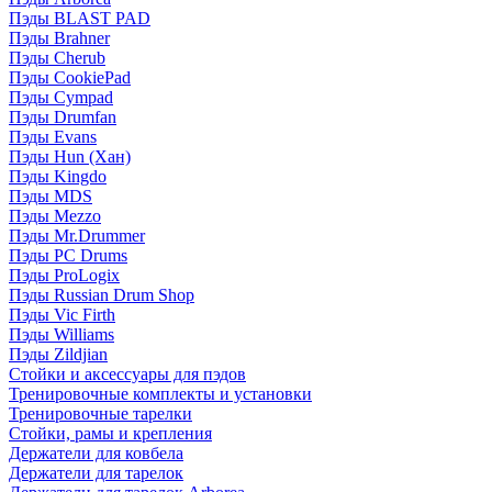
Пэды BLAST PAD
Пэды Brahner
Пэды Cherub
Пэды CookiePad
Пэды Cympad
Пэды Drumfan
Пэды Evans
Пэды Hun (Хан)
Пэды Kingdo
Пэды MDS
Пэды Mezzo
Пэды Mr.Drummer
Пэды PC Drums
Пэды ProLogix
Пэды Russian Drum Shop
Пэды Vic Firth
Пэды Williams
Пэды Zildjian
Стойки и аксессуары для пэдов
Тренировочные комплекты и установки
Тренировочные тарелки
Стойки, рамы и крепления
Держатели для ковбела
Держатели для тарелок