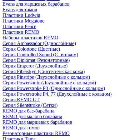
Evans для маршевых барабанов
Evans для томов
Пластики Ludwig
Пластики Megatone
Пластики Peace
Пластики REMO
Наборы пластиков REMO
Серия Ambassador (Однослойные)
Серия Colortone (Цветные)
Серия Controlled Sound (С пятаком)
Серия Diplomat (Резонаторные)
Серия Emperor (Двухслойные)
Серия Fiberskyn (Синтетическая кожа)
Серия Pinstripe (Двухслойные с кольцом)
Серия Powersonic (Двухслойные с кольцом)
Серия Powerstroke P3 (Однослойные с кольцом)
Серия Powerstroke P4, 77 (Двухслойные с кольцом)
Серия REMO UT
Серия Silentstroke (Сетки)
REMO для бас-барабана
REMO для малого барабана
REMO для маршевых барабанов
REMO для томов
Резонаторные пластики REMO
Пластики Tama