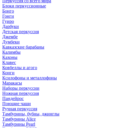
Перкуссия со всего мира
Блоки перкуссионные
Бонго
Гонги
Гуиро
Дарбуки
Детская перкуссия
Джембе
Думбеки
Кавказские барабаны
Калимбы
Кахоны
Клавес
Ковбеллы и агого
Конги
Ксилофоны и металлофоны
Маракасы
Наборы перкуссии
Ножная перкуссия
Пандейрос
Поющие чаши
Ручная перкуссия
Тамбурины, бубны, джинглы
Тамбурины Alice
Тамбурины Pearl