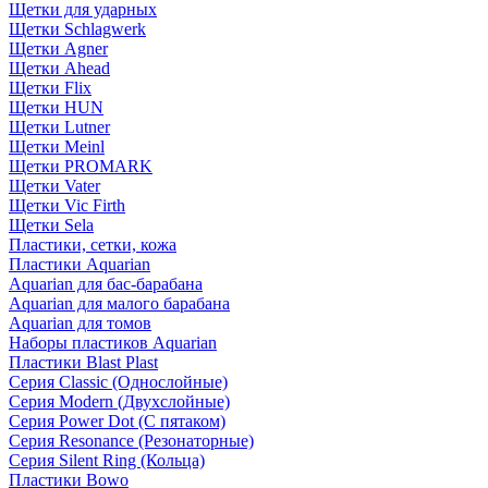
Щетки для ударных
Щетки Schlagwerk
Щетки Agner
Щетки Ahead
Щетки Flix
Щетки HUN
Щетки Lutner
Щетки Meinl
Щетки PROMARK
Щетки Vater
Щетки Vic Firth
Щетки Sela
Пластики, сетки, кожа
Пластики Aquarian
Aquarian для бас-барабана
Aquarian для малого барабана
Aquarian для томов
Наборы пластиков Aquarian
Пластики Blast Plast
Серия Classic (Однослойные)
Серия Modern (Двухслойные)
Серия Power Dot (С пятаком)
Серия Resonance (Резонаторные)
Серия Silent Ring (Кольца)
Пластики Bowo