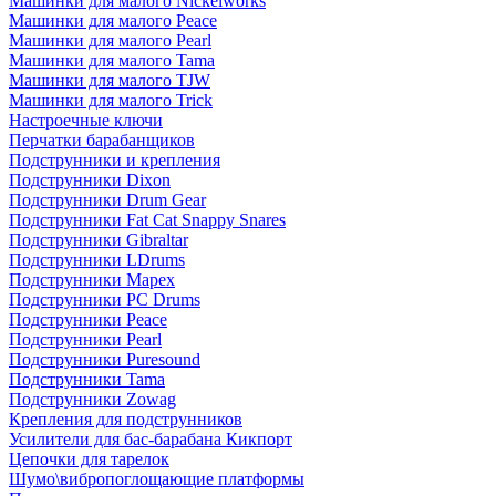
Машинки для малого Nickelworks
Машинки для малого Peace
Машинки для малого Pearl
Машинки для малого Tama
Машинки для малого TJW
Машинки для малого Trick
Настроечные ключи
Перчатки барабанщиков
Подструнники и крепления
Подструнники Dixon
Подструнники Drum Gear
Подструнники Fat Cat Snappy Snares
Подструнники Gibraltar
Подструнники LDrums
Подструнники Mapex
Подструнники PC Drums
Подструнники Peace
Подструнники Pearl
Подструнники Puresound
Подструнники Tama
Подструнники Zowag
Крепления для подструнников
Усилители для бас-барабана Кикпорт
Цепочки для тарелок
Шумо\вибропоглощающие платформы