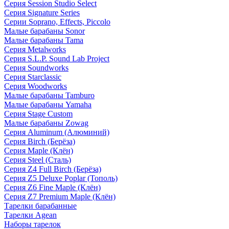
Серия Session Studio Select
Серия Signature Series
Серии Soprano, Effects, Piccolo
Малые барабаны Sonor
Малые барабаны Tama
Серия Metalworks
Серия S.L.P. Sound Lab Project
Серия Soundworks
Серия Starclassic
Серия Woodworks
Малые барабаны Tamburo
Малые барабаны Yamaha
Серия Stage Custom
Малые барабаны Zowag
Серия Aluminum (Алюминий)
Серия Birch (Берёза)
Серия Maple (Клён)
Серия Steel (Сталь)
Серия Z4 Full Birch (Берёза)
Серия Z5 Deluxe Poplar (Тополь)
Серия Z6 Fine Maple (Клён)
Серия Z7 Premium Maple (Клён)
Тарелки барабанные
Тарелки Agean
Наборы тарелок