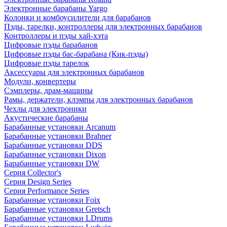
Электронные барабаны Yargo
Колонки и комбоусилители для барабанов
Пэды, тарелки, контроллеры для электронных барабанов
Контроллеры и пэды хай-хэта
Цифровые пэды барабанов
Цифровые пэды бас-барабана (Кик-пэды)
Цифровые пэды тарелок
Аксессуары для электронных барабанов
Модули, конвертеры
Сэмплеры, драм-машины
Рамы, держатели, клэмпы для электронных барабанов
Чехлы для электроники
Акустические барабаны
Барабанные установки Arcanum
Барабанные установки Brahner
Барабанные установки DDS
Барабанные установки Dixon
Барабанные установки DW
Серия Collector's
Серия Design Series
Серия Performance Series
Барабанные установки Foix
Барабанные установки Gretsch
Барабанные установки LDrums