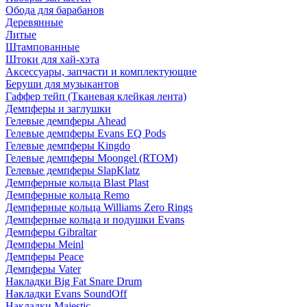
Обода для барабанов
Деревянные
Литые
Штампованные
Штоки для хай-хэта
Аксессуары, запчасти и комплектующие
Беруши для музыкантов
Гаффер тейп (Тканевая клейкая лента)
Демпферы и заглушки
Гелевые демпферы Ahead
Гелевые демпферы Evans EQ Pods
Гелевые демпферы Kingdo
Гелевые демпферы Moongel (RTOM)
Гелевые демпферы SlapKlatz
Демпферные кольца Blast Plast
Демпферные кольца Remo
Демпферные кольца Williams Zero Rings
Демпферные кольца и подушки Evans
Демпферы Gibraltar
Демпферы Meinl
Демпферы Peace
Демпферы Vater
Накладки Big Fat Snare Drum
Накладки Evans SoundOff
Накладки Majestic