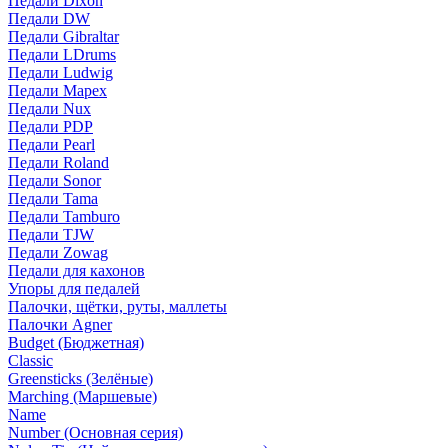
Педали Dixon
Педали DW
Педали Gibraltar
Педали LDrums
Педали Ludwig
Педали Mapex
Педали Nux
Педали PDP
Педали Pearl
Педали Roland
Педали Sonor
Педали Tama
Педали Tamburo
Педали TJW
Педали Zowag
Педали для кахонов
Упоры для педалей
Палочки, щётки, руты, маллеты
Палочки Agner
Budget (Бюджетная)
Classic
Greensticks (Зелёные)
Marching (Маршевые)
Name
Number (Основная серия)