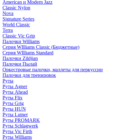
American и Modern Jazz
Classic Nylon
Nova
Signature Series
World Classic
Terra
Classic Vic Grip
Палочки Williams
Серия WIlliams Classic (Бюджетные)
Серия WIlliams Standard
Палочки Zildjian
Палочки Пылай
Оркестровые палочки, маллеты для перкуссии
Палочки для тренировок
Руты
Руты Agner
Руты Ahead
Руты Flix
Руты Grig
Руты HUN
Руты Lutner
Руты PROMARK
Руты Schlagwerk
Руты Vic Firth
Руты Williams