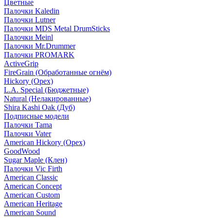
Цветные
Палочки Kaledin
Палочки Lutner
Палочки MDS Metal DrumSticks
Палочки Meinl
Палочки Mr.Drummer
Палочки PROMARK
ActiveGrip
FireGrain (Обработанные огнём)
Hickory (Орех)
L.A. Special (Бюджетные)
Natural (Нелакированные)
Shira Kashi Oak (Дуб)
Подписные модели
Палочки Tama
Палочки Vater
American Hickory (Орех)
GoodWood
Sugar Maple (Клен)
Палочки Vic Firth
American Classic
American Concept
American Custom
American Heritage
American Sound