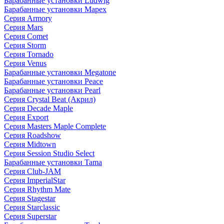
Барабанные установки Ludwig
Барабанные установки Mapex
Серия Armory
Серия Mars
Серия Comet
Серия Storm
Серия Tornado
Серия Venus
Барабанные установки Megatone
Барабанные установки Peace
Барабанные установки Pearl
Серия Crystal Beat (Акрил)
Серия Decade Maple
Серия Export
Серия Masters Maple Complete
Серия Roadshow
Серия Midtown
Серия Session Studio Select
Барабанные установки Tama
Серия Club-JAM
Серия ImperialStar
Серия Rhythm Mate
Серия Stagestar
Серия Starclassic
Серия Superstar