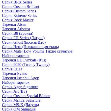
Серия BRX Series
Серия Custom Brilliant
Серия Custom Series
Серия Extreme Series
Серия Rock Master
Тарелки Aisen
Тарелки Arborea
Серия B8 (Бронза)
Серия FH Series (Латунь)
Серия Ghost (Бронза B20)
Серия Hero (Нержавеющая сталь)
Серия Mute (Low Volume Тихие сетчатые)
Наборы тарелок
Тарелки EDCymbals (Rus)
Серия 2020 (Twenty Twenty)
Серия EGO
Тарелки Evans
Тарелки Istanbul Agop
Наборы тарелок
Серия Agop Signature
Серия Art (B8)
Серия Custom Special Edition
Серия Mantra Signature
Серия MS-X (Латунь)
Серия OM Signature