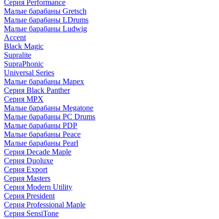
Серия Performance
Малые барабаны Gretsch
Малые барабаны LDrums
Малые барабаны Ludwig
Accent
Black Magic
Supralite
SupraPhonic
Universal Series
Малые барабаны Mapex
Серия Black Panther
Серия MPX
Малые барабаны Megatone
Малые барабаны PC Drums
Малые барабаны PDP
Малые барабаны Peace
Малые барабаны Pearl
Серия Decade Maple
Серия Duoluxe
Серия Export
Серия Masters
Серия Modern Utility
Серия President
Серия Professional Maple
Серия SensiTone