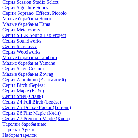
Серия Session Studio Select
Серия Signature Series
Серии Soprano, Effects, Piccolo
Малые барабаны Sonor
Малые барабаны Tama
Серия Metalworks
Серия S.L.P. Sound Lab Project
Серия Soundworks
Серия Starclassic
Серия Woodworks
Малые барабаны Tamburo
Малые барабаны Yamaha
Серия Stage Custom
Малые барабаны Zowag
Серия Aluminum (Алюминий)
Серия Birch (Берёза)
Серия Maple (Клён)
Серия Steel (Сталь)
Серия Z4 Full Birch (Берёза)
Серия Z5 Deluxe Poplar (Тополь)
Серия Z6 Fine Maple (Клён)
Серия Z7 Premium Maple (Клён)
Тарелки барабанные
Тарелки Agean
Наборы тарелок