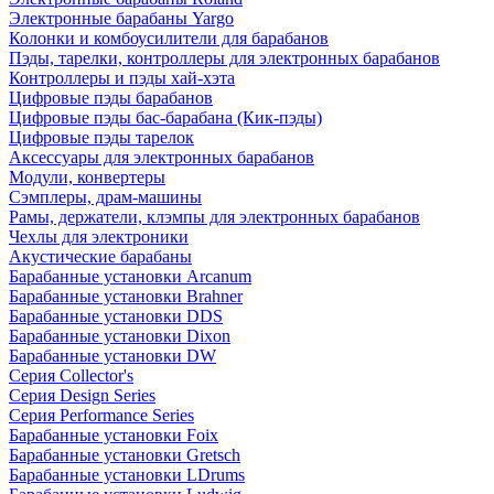
Электронные барабаны Yargo
Колонки и комбоусилители для барабанов
Пэды, тарелки, контроллеры для электронных барабанов
Контроллеры и пэды хай-хэта
Цифровые пэды барабанов
Цифровые пэды бас-барабана (Кик-пэды)
Цифровые пэды тарелок
Аксессуары для электронных барабанов
Модули, конвертеры
Сэмплеры, драм-машины
Рамы, держатели, клэмпы для электронных барабанов
Чехлы для электроники
Акустические барабаны
Барабанные установки Arcanum
Барабанные установки Brahner
Барабанные установки DDS
Барабанные установки Dixon
Барабанные установки DW
Серия Collector's
Серия Design Series
Серия Performance Series
Барабанные установки Foix
Барабанные установки Gretsch
Барабанные установки LDrums