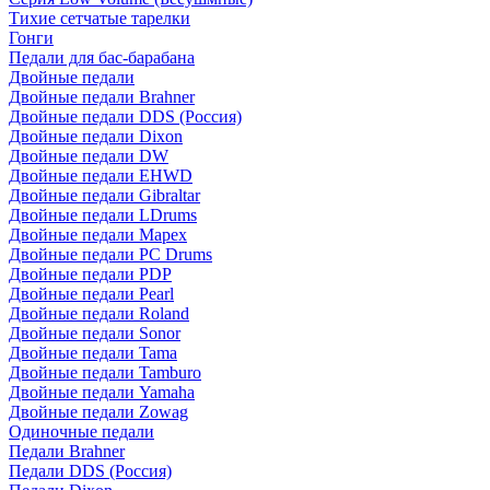
Тихие сетчатые тарелки
Гонги
Педали для бас-барабана
Двойные педали
Двойные педали Brahner
Двойные педали DDS (Россия)
Двойные педали Dixon
Двойные педали DW
Двойные педали EHWD
Двойные педали Gibraltar
Двойные педали LDrums
Двойные педали Mapex
Двойные педали PC Drums
Двойные педали PDP
Двойные педали Pearl
Двойные педали Roland
Двойные педали Sonor
Двойные педали Tama
Двойные педали Tamburo
Двойные педали Yamaha
Двойные педали Zowag
Одиночные педали
Педали Brahner
Педали DDS (Россия)