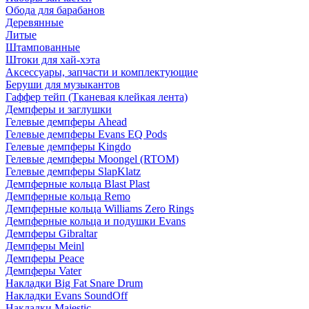
Обода для барабанов
Деревянные
Литые
Штампованные
Штоки для хай-хэта
Аксессуары, запчасти и комплектующие
Беруши для музыкантов
Гаффер тейп (Тканевая клейкая лента)
Демпферы и заглушки
Гелевые демпферы Ahead
Гелевые демпферы Evans EQ Pods
Гелевые демпферы Kingdo
Гелевые демпферы Moongel (RTOM)
Гелевые демпферы SlapKlatz
Демпферные кольца Blast Plast
Демпферные кольца Remo
Демпферные кольца Williams Zero Rings
Демпферные кольца и подушки Evans
Демпферы Gibraltar
Демпферы Meinl
Демпферы Peace
Демпферы Vater
Накладки Big Fat Snare Drum
Накладки Evans SoundOff
Накладки Majestic