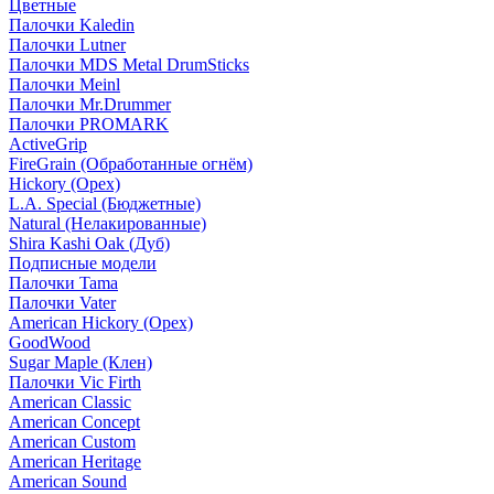
Цветные
Палочки Kaledin
Палочки Lutner
Палочки MDS Metal DrumSticks
Палочки Meinl
Палочки Mr.Drummer
Палочки PROMARK
ActiveGrip
FireGrain (Обработанные огнём)
Hickory (Орех)
L.A. Special (Бюджетные)
Natural (Нелакированные)
Shira Kashi Oak (Дуб)
Подписные модели
Палочки Tama
Палочки Vater
American Hickory (Орех)
GoodWood
Sugar Maple (Клен)
Палочки Vic Firth
American Classic
American Concept
American Custom
American Heritage
American Sound