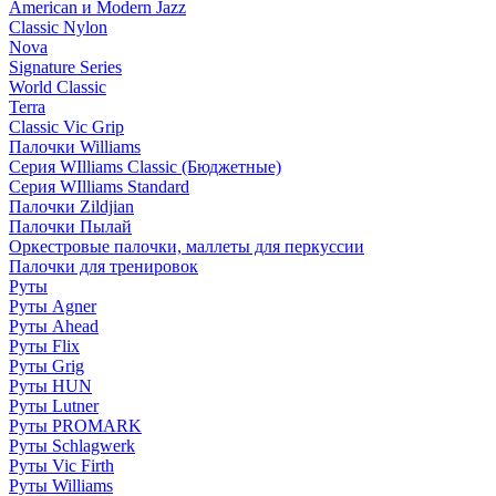
American и Modern Jazz
Classic Nylon
Nova
Signature Series
World Classic
Terra
Classic Vic Grip
Палочки Williams
Серия WIlliams Classic (Бюджетные)
Серия WIlliams Standard
Палочки Zildjian
Палочки Пылай
Оркестровые палочки, маллеты для перкуссии
Палочки для тренировок
Руты
Руты Agner
Руты Ahead
Руты Flix
Руты Grig
Руты HUN
Руты Lutner
Руты PROMARK
Руты Schlagwerk
Руты Vic Firth
Руты Williams