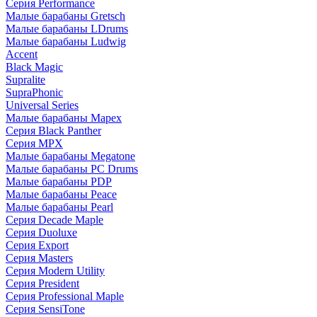
Серия Performance
Малые барабаны Gretsch
Малые барабаны LDrums
Малые барабаны Ludwig
Accent
Black Magic
Supralite
SupraPhonic
Universal Series
Малые барабаны Mapex
Серия Black Panther
Серия MPX
Малые барабаны Megatone
Малые барабаны PC Drums
Малые барабаны PDP
Малые барабаны Peace
Малые барабаны Pearl
Серия Decade Maple
Серия Duoluxe
Серия Export
Серия Masters
Серия Modern Utility
Серия President
Серия Professional Maple
Серия SensiTone