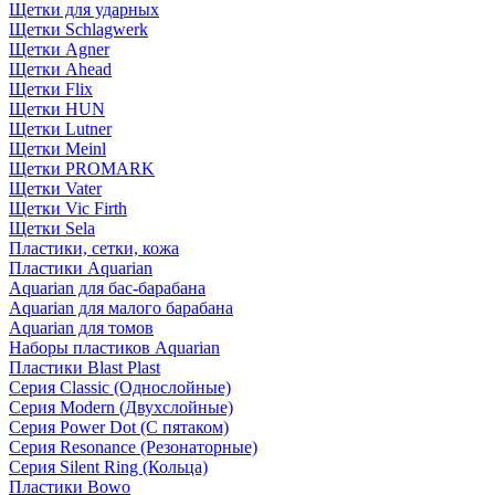
Щетки для ударных
Щетки Schlagwerk
Щетки Agner
Щетки Ahead
Щетки Flix
Щетки HUN
Щетки Lutner
Щетки Meinl
Щетки PROMARK
Щетки Vater
Щетки Vic Firth
Щетки Sela
Пластики, сетки, кожа
Пластики Aquarian
Aquarian для бас-барабана
Aquarian для малого барабана
Aquarian для томов
Наборы пластиков Aquarian
Пластики Blast Plast
Серия Classic (Однослойные)
Серия Modern (Двухслойные)
Серия Power Dot (С пятаком)
Серия Resonance (Резонаторные)
Серия Silent Ring (Кольца)
Пластики Bowo