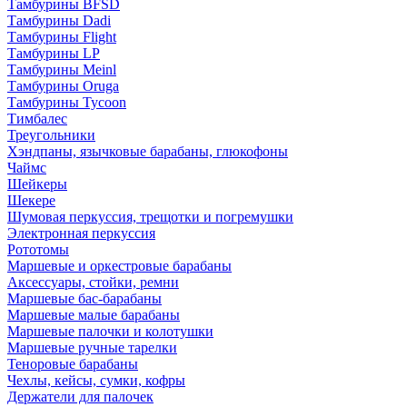
Тамбурины BFSD
Тамбурины Dadi
Тамбурины Flight
Тамбурины LP
Тамбурины Meinl
Тамбурины Oruga
Тамбурины Tycoon
Тимбалес
Треугольники
Хэндпаны, язычковые барабаны, глюкофоны
Чаймс
Шейкеры
Шекере
Шумовая перкуссия, трещотки и погремушки
Электронная перкуссия
Рототомы
Маршевые и оркестровые барабаны
Аксессуары, стойки, ремни
Маршевые бас-барабаны
Маршевые малые барабаны
Маршевые палочки и колотушки
Маршевые ручные тарелки
Теноровые барабаны
Чехлы, кейсы, сумки, кофры
Держатели для палочек