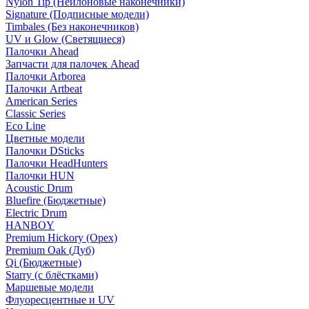
Nylon Tip (Нейлоновые наконечники)
Signature (Подписные модели)
Timbales (Без наконечников)
UV и Glow (Светящиеся)
Палочки Ahead
Запчасти для палочек Ahead
Палочки Arborea
Палочки Artbeat
American Series
Classic Series
Eco Line
Цветные модели
Палочки DSticks
Палочки HeadHunters
Палочки HUN
Acoustic Drum
Bluefire (Бюджетные)
Electric Drum
HANBOY
Premium Hickory (Орех)
Premium Oak (Дуб)
Qi (Бюджетные)
Starry (с блёстками)
Маршевые модели
Флуоресцентные и UV