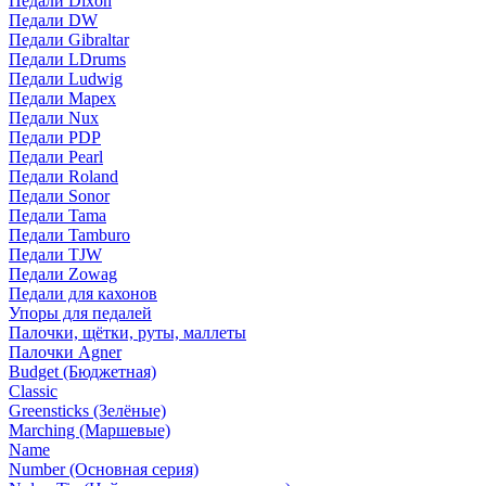
Педали Dixon
Педали DW
Педали Gibraltar
Педали LDrums
Педали Ludwig
Педали Mapex
Педали Nux
Педали PDP
Педали Pearl
Педали Roland
Педали Sonor
Педали Tama
Педали Tamburo
Педали TJW
Педали Zowag
Педали для кахонов
Упоры для педалей
Палочки, щётки, руты, маллеты
Палочки Agner
Budget (Бюджетная)
Classic
Greensticks (Зелёные)
Marching (Маршевые)
Name
Number (Основная серия)