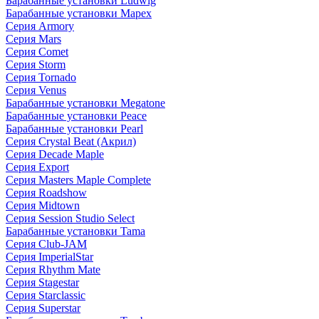
Барабанные установки Ludwig
Барабанные установки Mapex
Серия Armory
Серия Mars
Серия Comet
Серия Storm
Серия Tornado
Серия Venus
Барабанные установки Megatone
Барабанные установки Peace
Барабанные установки Pearl
Серия Crystal Beat (Акрил)
Серия Decade Maple
Серия Export
Серия Masters Maple Complete
Серия Roadshow
Серия Midtown
Серия Session Studio Select
Барабанные установки Tama
Серия Club-JAM
Серия ImperialStar
Серия Rhythm Mate
Серия Stagestar
Серия Starclassic
Серия Superstar