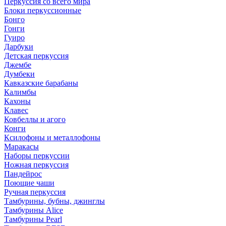
Перкуссия со всего мира
Блоки перкуссионные
Бонго
Гонги
Гуиро
Дарбуки
Детская перкуссия
Джембе
Думбеки
Кавказские барабаны
Калимбы
Кахоны
Клавес
Ковбеллы и агого
Конги
Ксилофоны и металлофоны
Маракасы
Наборы перкуссии
Ножная перкуссия
Пандейрос
Поющие чаши
Ручная перкуссия
Тамбурины, бубны, джинглы
Тамбурины Alice
Тамбурины Pearl