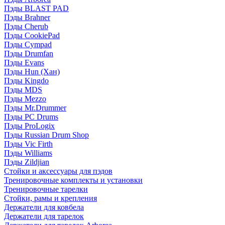
Пэды BLAST PAD
Пэды Brahner
Пэды Cherub
Пэды CookiePad
Пэды Cympad
Пэды Drumfan
Пэды Evans
Пэды Hun (Хан)
Пэды Kingdo
Пэды MDS
Пэды Mezzo
Пэды Mr.Drummer
Пэды PC Drums
Пэды ProLogix
Пэды Russian Drum Shop
Пэды Vic Firth
Пэды Williams
Пэды Zildjian
Стойки и аксессуары для пэдов
Тренировочные комплекты и установки
Тренировочные тарелки
Стойки, рамы и крепления
Держатели для ковбела
Держатели для тарелок