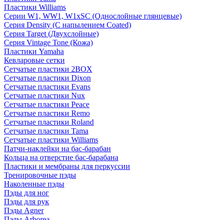
Пластики Williams
Серии W1, WW1, W1xSC (Однослойные глянцевые)
Серия Density (C напылением Coated)
Серия Target (Двухслойные)
Серия Vintage Tone (Кожа)
Пластики Yamaha
Кевларовые сетки
Сетчатые пластики 2BOX
Сетчатые пластики Dixon
Сетчатые пластики Evans
Сетчатые пластики Nux
Сетчатые пластики Peace
Сетчатые пластики Remo
Сетчатые пластики Roland
Сетчатые пластики Tama
Сетчатые пластики Williams
Патчи-наклейки на бас-барабан
Кольца на отверстие бас-барабана
Пластики и мембраны для перкуссии
Тренировочные пэды
Наколенные пэды
Пэды для ног
Пэды для рук
Пэды Agner
Пэды Arborea