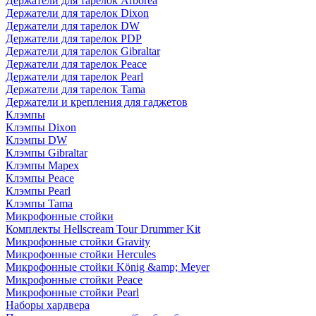
Держатели для тарелок Arborea
Держатели для тарелок Dixon
Держатели для тарелок DW
Держатели для тарелок PDP
Держатели для тарелок Gibraltar
Держатели для тарелок Peace
Держатели для тарелок Pearl
Держатели для тарелок Tama
Держатели и крепления для гаджетов
Клэмпы
Клэмпы Dixon
Клэмпы DW
Клэмпы Gibraltar
Клэмпы Mapex
Клэмпы Peace
Клэмпы Pearl
Клэмпы Tama
Микрофонные стойки
Комплекты Hellscream Tour Drummer Kit
Микрофонные стойки Gravity
Микрофонные стойки Hercules
Микрофонные стойки König &amp; Meyer
Микрофонные стойки Peace
Микрофонные стойки Pearl
Наборы хардвера