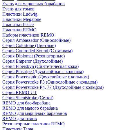
Evans для маршевых барабанов
Evans для томов
Пластики Ludwig
Пластики Megatone
Пластики Peace
Пластики REMO
Наборы пластиков REMO
Серия Ambassador (Однослойные)
Серия Colortone (Цветные)
Серия Controlled Sound (С пятаком)
Серия Diplomat (Резонаторные)
Серия Emperor (Двухслойные)
Серия Fiberskyn (Синтетическая кожа)
Серия Pinstripe (Двухслойные с кольцом)
Серия Powersonic (Двухслойные с кольцом)
Серия Powerstroke P3 (Однослойные с кольцом)
Серия Powerstroke P4, 77 (Двухслойные с кольцом)
Серия REMO UT
Серия Silentstroke (Сетки)
REMO для бас-барабана
REMO для малого барабана
REMO для маршевых барабанов
REMO для томов
Резонаторные пластики REMO
Пластики Tama