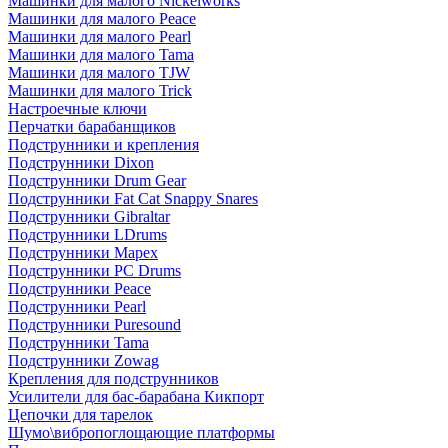
Машинки для малого Nickelworks
Машинки для малого Peace
Машинки для малого Pearl
Машинки для малого Tama
Машинки для малого TJW
Машинки для малого Trick
Настроечные ключи
Перчатки барабанщиков
Подструнники и крепления
Подструнники Dixon
Подструнники Drum Gear
Подструнники Fat Cat Snappy Snares
Подструнники Gibraltar
Подструнники LDrums
Подструнники Mapex
Подструнники PC Drums
Подструнники Peace
Подструнники Pearl
Подструнники Puresound
Подструнники Tama
Подструнники Zowag
Крепления для подструнников
Усилители для бас-барабана Кикпорт
Цепочки для тарелок
Шумо\вибропоглощающие платформы