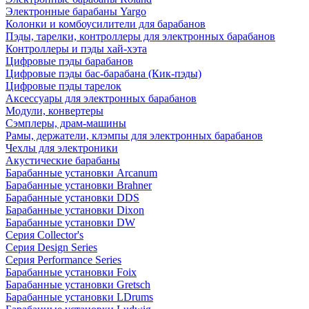
Электронные барабаны Yargo
Колонки и комбоусилители для барабанов
Пэды, тарелки, контроллеры для электронных барабанов
Контроллеры и пэды хай-хэта
Цифровые пэды барабанов
Цифровые пэды бас-барабана (Кик-пэды)
Цифровые пэды тарелок
Аксессуары для электронных барабанов
Модули, конвертеры
Сэмплеры, драм-машины
Рамы, держатели, клэмпы для электронных барабанов
Чехлы для электроники
Акустические барабаны
Барабанные установки Arcanum
Барабанные установки Brahner
Барабанные установки DDS
Барабанные установки Dixon
Барабанные установки DW
Серия Collector's
Серия Design Series
Серия Performance Series
Барабанные установки Foix
Барабанные установки Gretsch
Барабанные установки LDrums